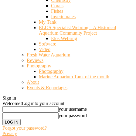
Chemistry
Corals
Fishes
Invertebrates
My Tank
ELOS Specialist Webring – A Historical
Aquarium Community Project
Elos Webring
Software
Video
Fresh Water Aquarium
Reviews
Photography
Photography
Marine Aquarium Tank of the month
About
Events & Reportages
Sign in
Welcome!
Log into your account
your username
your password
Forgot your password?
Privacy