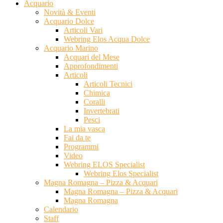
Acquario
Novità & Eventi
Acquario Dolce
Articoli Vari
Webring Elos Acqua Dolce
Acquario Marino
Acquari del Mese
Approfondimenti
Articoli
Articoli Tecnici
Chimica
Coralli
Invertebrati
Pesci
La mia vasca
Fai da te
Programmi
Video
Webring ELOS Specialist
Webring Elos Specialist
Magna Romagna – Pizza & Acquari
Magna Romagna – Pizza & Acquari
Magna Romagna
Calendario
Staff