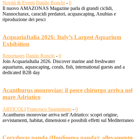
Novità & Eventi
Danilo Ronchi
-
0
Il nuovo AMAZONAS Magazine parla di grandi ciclidi,
Nannocharax, caracidi predatori, acquascaping, Anubias e
riproduzione dei pesci
AcquariaItalia 2026: Italy’s Largest Aquarium
Exhibition
Reportages
Danilo Ronchi
-
0
Join AcquariaItalia 2026. Discover marine and freshwater
aquariums, aquascaping, corals, fish, international guests and a
dedicated B2B day
Acanthurus monroviae: il pesce chirurgo arriva nel
mare Adriatico
ARTICOLI
Francesco Spampinato
-
0
Acanthurus monroviae arriva nell’Adriatico: scopri origine,
avvistamenti, habitat, dimensioni e possibili effetti sul Mediterraneo
Corydoras panda (Hoplisoma panda): allevamento