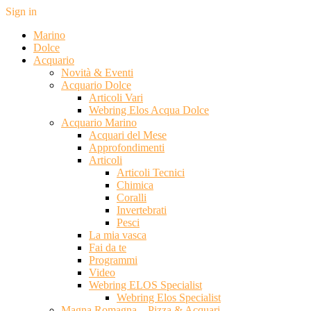
Sign in
Marino
Dolce
Acquario
Novità & Eventi
Acquario Dolce
Articoli Vari
Webring Elos Acqua Dolce
Acquario Marino
Acquari del Mese
Approfondimenti
Articoli
Articoli Tecnici
Chimica
Coralli
Invertebrati
Pesci
La mia vasca
Fai da te
Programmi
Video
Webring ELOS Specialist
Webring Elos Specialist
Magna Romagna – Pizza & Acquari