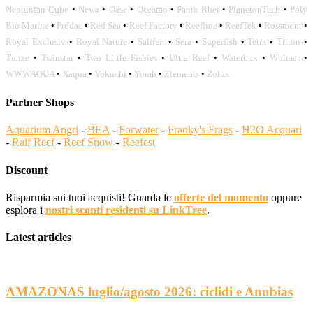
Neptunian Cube
•
Newa
•
Oase
•
Oceamo
•
Panta Rhei
•
PlanctonTech
•
Poly
Bio Marine
•
Prodac
•
Red Sea
•
Reef Factory
•
Reefline
•
ReefTek
•
Rossmont
•
Royal Exclusiv
•
Royal Nature
•
Salifert
•
Sera
•
Superfish
•
Tetra
•
Triton
•
Tunze
•
Twinstar
•
Two Little Fishies
•
Ultra Reef
•
Waterbox
•
Whimar
•
WWWAQUA
•
Xaqua
•
Yokuchi
•
Yorah
•
Zlements
•
Zolux
Partner Shops
Aquarium Angri
-
BEA
-
Forwater
-
Franky's Frags
-
H2O Acquari
-
Ralf Reef
-
Reef Snow
-
Reefest
Discount
Risparmia sui tuoi acquisti! Guarda le
offerte del momento
oppure
esplora i
nostri sconti residenti su LinkTree
.
Latest articles
AMAZONAS luglio/agosto 2026: ciclidi e Anubias