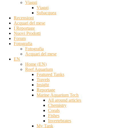
Viaggi
Viaggi
Subacquea
Recensioni
Acquari del mese
I Reportage
Nuovi Prodotti
Forum
Fotografia
Fotografia
Acquari del mese
EN
Home (EN)
Reef Aquarium
Featured Tanks
Travels
Insight
Reportage
Marine Aquarium Tech
All around articles
Chemistry
Corals
Fishes
Invertebrates
My Tank