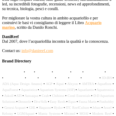
led, su incredibili fotografie, recensioni, news ed approfondimenti,
su tecnica, biologia, pesci e coralli.
Per migliorare la vostra cultura in ambito acquariofilo e per
costruirvi le basi vi consigliamo di leggere il Libro
Acquario
marino
, scritto da Danilo Ronchi.
DaniReef
Dal 2007, dove l’acquariofilia incontra la qualità e la conoscenza.
Contact us:
info@danireef.com
Brand Directory
AQUADISTRI
•
BEA
•
CARMAR
•
DAPHBIO
•
ELOS
•
FORWATER
•
GNC
•
OCEANLIFE
•
OCTO
•
ORPHEK
•
SICCE
•
TECO
•
VCORALS
•
3D-IRS
•
ADA (Aqua Design Amano)
•
AGP
•
Aipai
•
Alxyon
•
AMTRA
•
Aquaflora
•
AquaForest
•
Aquaristica
•
Aquarium Systems (ASF)
•
Aquatlantis
•
Aquatronica
•
Askoll
•
ATI
•
Autoaqua
•
Ceab
•
Chihiros
•
Coral Essentials
•
D-D Aquarium
Solutions
•
Dennerle
•
DiveVolk
•
Easy Reefs
•
Equo
•
Fauna Marin
•
Funhobby
•
Genesi Acquari
•
GHL
•
Haquoss
•
Hydor
•
ITC ReefCulture
•
Jebao
•
Juwel
•
Keloray
•
LGMAquari
•
Manta Systems
•
Micmol
•
MOAI
•
Modern Reef
•