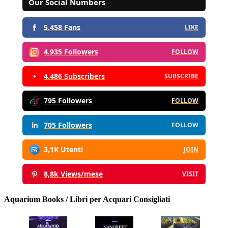
Our Social Numbers
5.458 Fans
LIKE
4.935 Followers
FOLLOW
4.486 Subscribers
SUBSCRIBE
795 Followers
FOLLOW
705 Followers
FOLLOW
3,1K Utenti
JOIN
8,8k Views/mese
VISIT
Aquarium Books / Libri per Acquari Consigliati