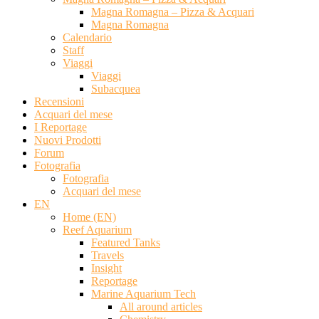
Magna Romagna – Pizza & Acquari
Magna Romagna
Calendario
Staff
Viaggi
Viaggi
Subacquea
Recensioni
Acquari del mese
I Reportage
Nuovi Prodotti
Forum
Fotografia
Fotografia
Acquari del mese
EN
Home (EN)
Reef Aquarium
Featured Tanks
Travels
Insight
Reportage
Marine Aquarium Tech
All around articles