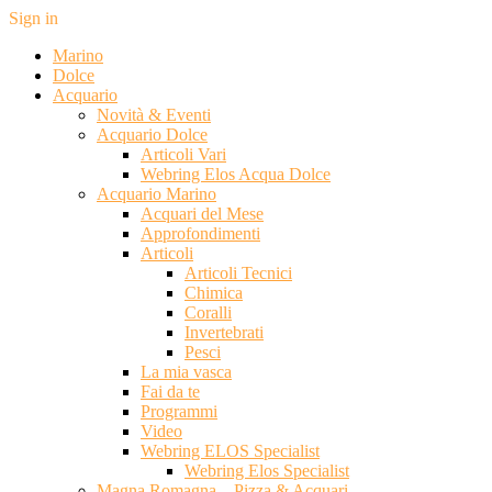
Sign in
Marino
Dolce
Acquario
Novità & Eventi
Acquario Dolce
Articoli Vari
Webring Elos Acqua Dolce
Acquario Marino
Acquari del Mese
Approfondimenti
Articoli
Articoli Tecnici
Chimica
Coralli
Invertebrati
Pesci
La mia vasca
Fai da te
Programmi
Video
Webring ELOS Specialist
Webring Elos Specialist
Magna Romagna – Pizza & Acquari