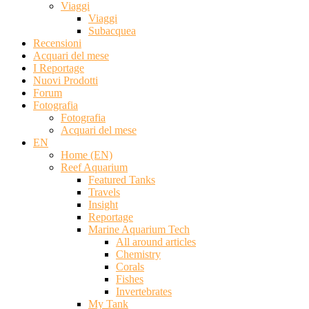
Viaggi
Viaggi
Subacquea
Recensioni
Acquari del mese
I Reportage
Nuovi Prodotti
Forum
Fotografia
Fotografia
Acquari del mese
EN
Home (EN)
Reef Aquarium
Featured Tanks
Travels
Insight
Reportage
Marine Aquarium Tech
All around articles
Chemistry
Corals
Fishes
Invertebrates
My Tank