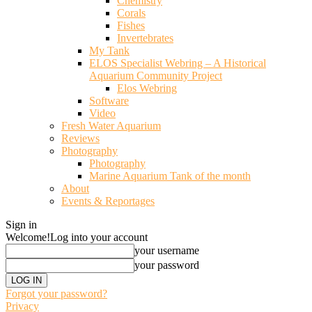
Chemistry
Corals
Fishes
Invertebrates
My Tank
ELOS Specialist Webring – A Historical
Aquarium Community Project
Elos Webring
Software
Video
Fresh Water Aquarium
Reviews
Photography
Photography
Marine Aquarium Tank of the month
About
Events & Reportages
Sign in
Welcome!
Log into your account
your username
your password
Forgot your password?
Privacy