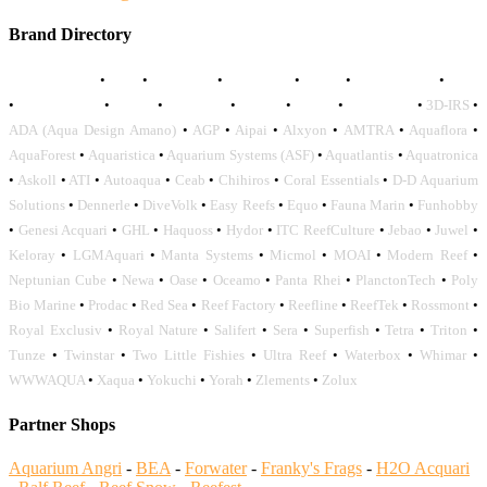
Brand Directory
AQUADISTRI
•
BEA
•
CARMAR
•
DAPHBIO
•
ELOS
•
FORWATER
•
GNC
•
OCEANLIFE
•
OCTO
•
ORPHEK
•
SICCE
•
TECO
•
VCORALS
•
3D-IRS
•
ADA (Aqua Design Amano)
•
AGP
•
Aipai
•
Alxyon
•
AMTRA
•
Aquaflora
•
AquaForest
•
Aquaristica
•
Aquarium Systems (ASF)
•
Aquatlantis
•
Aquatronica
•
Askoll
•
ATI
•
Autoaqua
•
Ceab
•
Chihiros
•
Coral Essentials
•
D-D Aquarium
Solutions
•
Dennerle
•
DiveVolk
•
Easy Reefs
•
Equo
•
Fauna Marin
•
Funhobby
•
Genesi Acquari
•
GHL
•
Haquoss
•
Hydor
•
ITC ReefCulture
•
Jebao
•
Juwel
•
Keloray
•
LGMAquari
•
Manta Systems
•
Micmol
•
MOAI
•
Modern Reef
•
Neptunian Cube
•
Newa
•
Oase
•
Oceamo
•
Panta Rhei
•
PlanctonTech
•
Poly
Bio Marine
•
Prodac
•
Red Sea
•
Reef Factory
•
Reefline
•
ReefTek
•
Rossmont
•
Royal Exclusiv
•
Royal Nature
•
Salifert
•
Sera
•
Superfish
•
Tetra
•
Triton
•
Tunze
•
Twinstar
•
Two Little Fishies
•
Ultra Reef
•
Waterbox
•
Whimar
•
WWWAQUA
•
Xaqua
•
Yokuchi
•
Yorah
•
Zlements
•
Zolux
Partner Shops
Aquarium Angri
-
BEA
-
Forwater
-
Franky's Frags
-
H2O Acquari