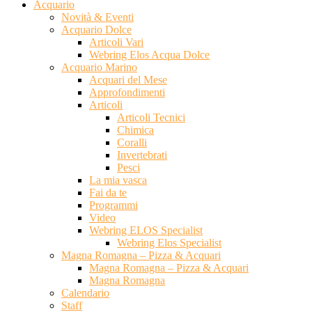
Acquario
Novità & Eventi
Acquario Dolce
Articoli Vari
Webring Elos Acqua Dolce
Acquario Marino
Acquari del Mese
Approfondimenti
Articoli
Articoli Tecnici
Chimica
Coralli
Invertebrati
Pesci
La mia vasca
Fai da te
Programmi
Video
Webring ELOS Specialist
Webring Elos Specialist
Magna Romagna – Pizza & Acquari
Magna Romagna – Pizza & Acquari
Magna Romagna
Calendario
Staff