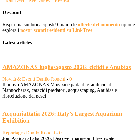
-
Ralf Reef
-
Reef Snow
-
Reefest
Discount
Risparmia sui tuoi acquisti! Guarda le
offerte del momento
oppure
esplora i
nostri sconti residenti su LinkTree
.
Latest articles
AMAZONAS luglio/agosto 2026: ciclidi e Anubias
Novità & Eventi
Danilo Ronchi
-
0
Il nuovo AMAZONAS Magazine parla di grandi ciclidi,
Nannocharax, caracidi predatori, acquascaping, Anubias e
riproduzione dei pesci
AcquariaItalia 2026: Italy’s Largest Aquarium
Exhibition
Reportages
Danilo Ronchi
-
0
Join AcquariaItalia 2026. Discover marine and freshwater