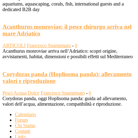
aquariums, aquascaping, corals, fish, international guests and a
dedicated B2B day
Acanthurus monroviae: il pesce chirurgo arriva nel
mare Adriatico
ARTICOLI
Francesco Spampinato
-
0
Acanthurus monroviae arriva nell’Adriatico: scopri origine,
avvistamenti, habitat, dimensioni e possibili effetti sul Mediterraneo
Corydoras panda (Hoplisoma panda): allevamento
valori e riproduzione
Pesci Acqua Dolce
Francesco Spampinato
-
0
Corydoras panda, oggi Hoplisoma panda: guida ad allevamento,
valori dell’acqua, alimentazione, compatibilità e riproduzione.
Calendario
Forum
Chi Siamo
Contatti
Links