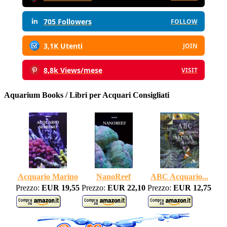
705 Followers
FOLLOW
3,1K Utenti
JOIN
8,8k Views/mese
VISIT
Aquarium Books / Libri per Acquari Consigliati
Acquario Marino
NanoReef
ABC Acquario...
Prezzo:
EUR 19,55
Prezzo:
EUR 22,10
Prezzo:
EUR 12,75