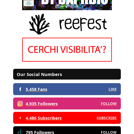
Our Social Numbers
5.458 Fans
LIKE
4.935 Followers
FOLLOW
4.486 Subscribers
SUBSCRIBE
795 Followers
FOLLOW