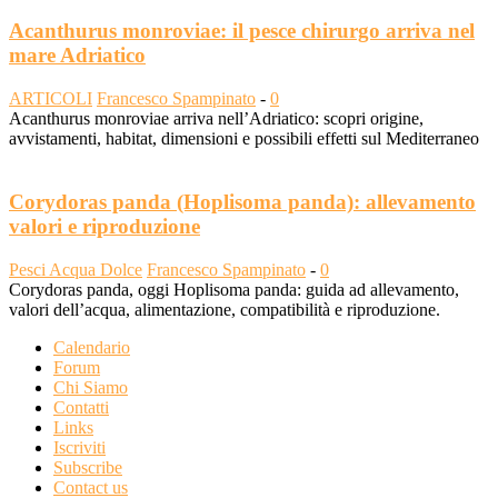
Acanthurus monroviae: il pesce chirurgo arriva nel
mare Adriatico
ARTICOLI
Francesco Spampinato
-
0
Acanthurus monroviae arriva nell’Adriatico: scopri origine,
avvistamenti, habitat, dimensioni e possibili effetti sul Mediterraneo
Corydoras panda (Hoplisoma panda): allevamento
valori e riproduzione
Pesci Acqua Dolce
Francesco Spampinato
-
0
Corydoras panda, oggi Hoplisoma panda: guida ad allevamento,
valori dell’acqua, alimentazione, compatibilità e riproduzione.
Calendario
Forum
Chi Siamo
Contatti
Links
Iscriviti
Subscribe
Contact us