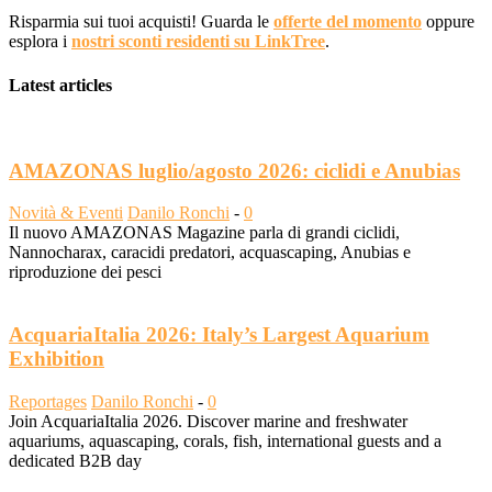
Risparmia sui tuoi acquisti! Guarda le
offerte del momento
oppure
esplora i
nostri sconti residenti su LinkTree
.
Latest articles
AMAZONAS luglio/agosto 2026: ciclidi e Anubias
Novità & Eventi
Danilo Ronchi
-
0
Il nuovo AMAZONAS Magazine parla di grandi ciclidi,
Nannocharax, caracidi predatori, acquascaping, Anubias e
riproduzione dei pesci
AcquariaItalia 2026: Italy’s Largest Aquarium
Exhibition
Reportages
Danilo Ronchi
-
0
Join AcquariaItalia 2026. Discover marine and freshwater
aquariums, aquascaping, corals, fish, international guests and a
dedicated B2B day