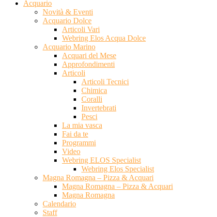
Acquario
Novità & Eventi
Acquario Dolce
Articoli Vari
Webring Elos Acqua Dolce
Acquario Marino
Acquari del Mese
Approfondimenti
Articoli
Articoli Tecnici
Chimica
Coralli
Invertebrati
Pesci
La mia vasca
Fai da te
Programmi
Video
Webring ELOS Specialist
Webring Elos Specialist
Magna Romagna – Pizza & Acquari
Magna Romagna – Pizza & Acquari
Magna Romagna
Calendario
Staff