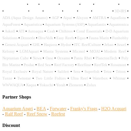
AQUADISTRI
•
BEA
•
CARMAR
•
DAPHBIO
•
ELOS
•
FORWATER
•
GNC
•
OCEANLIFE
•
OCTO
•
ORPHEK
•
SICCE
•
TECO
•
VCORALS
•
3D-IRS
•
ADA (Aqua Design Amano)
•
AGP
•
Aipai
•
Alxyon
•
AMTRA
•
Aquaflora
•
AquaForest
•
Aquaristica
•
Aquarium Systems (ASF)
•
Aquatlantis
•
Aquatronica
•
Askoll
•
ATI
•
Autoaqua
•
Ceab
•
Chihiros
•
Coral Essentials
•
D-D Aquarium
Solutions
•
Dennerle
•
DiveVolk
•
Easy Reefs
•
Equo
•
Fauna Marin
•
Funhobby
•
Genesi Acquari
•
GHL
•
Haquoss
•
Hydor
•
ITC ReefCulture
•
Jebao
•
Juwel
•
Keloray
•
LGMAquari
•
Manta Systems
•
Micmol
•
MOAI
•
Modern Reef
•
Neptunian Cube
•
Newa
•
Oase
•
Oceamo
•
Panta Rhei
•
PlanctonTech
•
Poly
Bio Marine
•
Prodac
•
Red Sea
•
Reef Factory
•
Reefline
•
ReefTek
•
Rossmont
•
Royal Exclusiv
•
Royal Nature
•
Salifert
•
Sera
•
Superfish
•
Tetra
•
Triton
•
Tunze
•
Twinstar
•
Two Little Fishies
•
Ultra Reef
•
Waterbox
•
Whimar
•
WWWAQUA
•
Xaqua
•
Yokuchi
•
Yorah
•
Zlements
•
Zolux
Partner Shops
Aquarium Angri
-
BEA
-
Forwater
-
Franky's Frags
-
H2O Acquari
-
Ralf Reef
-
Reef Snow
-
Reefest
Discount