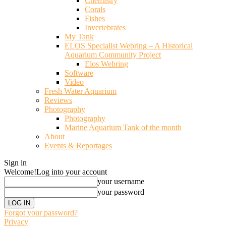
Chemistry
Corals
Fishes
Invertebrates
My Tank
ELOS Specialist Webring – A Historical
Aquarium Community Project
Elos Webring
Software
Video
Fresh Water Aquarium
Reviews
Photography
Photography
Marine Aquarium Tank of the month
About
Events & Reportages
Sign in
Welcome!
Log into your account
your username
your password
Forgot your password?
Privacy