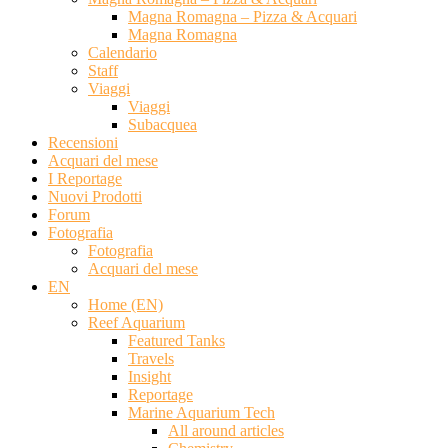
Magna Romagna – Pizza & Acquari
Magna Romagna
Calendario
Staff
Viaggi
Viaggi
Subacquea
Recensioni
Acquari del mese
I Reportage
Nuovi Prodotti
Forum
Fotografia
Fotografia
Acquari del mese
EN
Home (EN)
Reef Aquarium
Featured Tanks
Travels
Insight
Reportage
Marine Aquarium Tech
All around articles