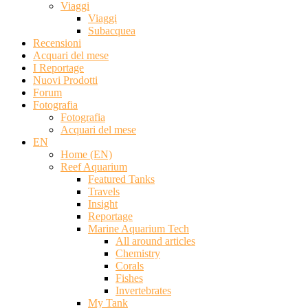
Viaggi
Viaggi
Subacquea
Recensioni
Acquari del mese
I Reportage
Nuovi Prodotti
Forum
Fotografia
Fotografia
Acquari del mese
EN
Home (EN)
Reef Aquarium
Featured Tanks
Travels
Insight
Reportage
Marine Aquarium Tech
All around articles
Chemistry
Corals
Fishes
Invertebrates
My Tank