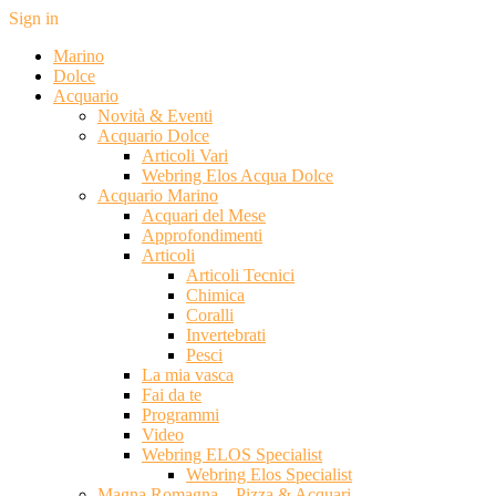
Sign in
Marino
Dolce
Acquario
Novità & Eventi
Acquario Dolce
Articoli Vari
Webring Elos Acqua Dolce
Acquario Marino
Acquari del Mese
Approfondimenti
Articoli
Articoli Tecnici
Chimica
Coralli
Invertebrati
Pesci
La mia vasca
Fai da te
Programmi
Video
Webring ELOS Specialist
Webring Elos Specialist
Magna Romagna – Pizza & Acquari