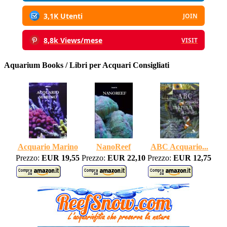
3,1K Utenti
JOIN
8,8k Views/mese
VISIT
Aquarium Books / Libri per Acquari Consigliati
Acquario Marino
NanoReef
ABC Acquario...
Prezzo:
EUR 19,55
Prezzo:
EUR 22,10
Prezzo:
EUR 12,75