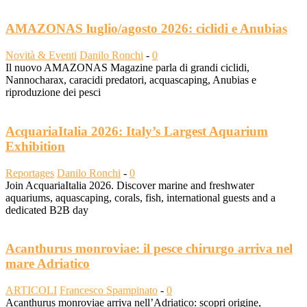
AMAZONAS luglio/agosto 2026: ciclidi e Anubias
Novità & Eventi
Danilo Ronchi
-
0
Il nuovo AMAZONAS Magazine parla di grandi ciclidi,
Nannocharax, caracidi predatori, acquascaping, Anubias e
riproduzione dei pesci
AcquariaItalia 2026: Italy’s Largest Aquarium
Exhibition
Reportages
Danilo Ronchi
-
0
Join AcquariaItalia 2026. Discover marine and freshwater
aquariums, aquascaping, corals, fish, international guests and a
dedicated B2B day
Acanthurus monroviae: il pesce chirurgo arriva nel
mare Adriatico
ARTICOLI
Francesco Spampinato
-
0
Acanthurus monroviae arriva nell’Adriatico: scopri origine,