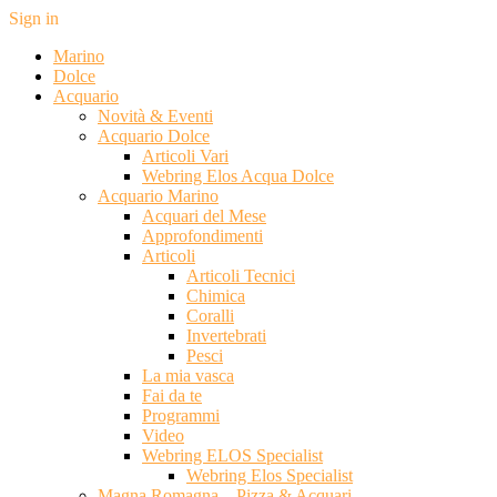
Sign in
Marino
Dolce
Acquario
Novità & Eventi
Acquario Dolce
Articoli Vari
Webring Elos Acqua Dolce
Acquario Marino
Acquari del Mese
Approfondimenti
Articoli
Articoli Tecnici
Chimica
Coralli
Invertebrati
Pesci
La mia vasca
Fai da te
Programmi
Video
Webring ELOS Specialist
Webring Elos Specialist
Magna Romagna – Pizza & Acquari