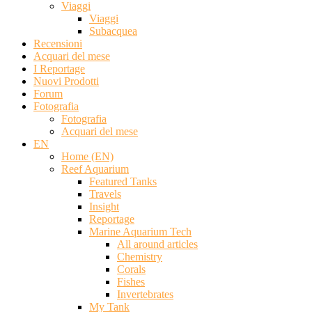
Viaggi
Viaggi
Subacquea
Recensioni
Acquari del mese
I Reportage
Nuovi Prodotti
Forum
Fotografia
Fotografia
Acquari del mese
EN
Home (EN)
Reef Aquarium
Featured Tanks
Travels
Insight
Reportage
Marine Aquarium Tech
All around articles
Chemistry
Corals
Fishes
Invertebrates
My Tank