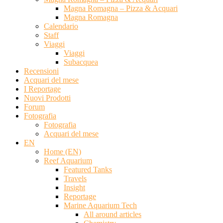
Magna Romagna – Pizza & Acquari
Magna Romagna
Calendario
Staff
Viaggi
Viaggi
Subacquea
Recensioni
Acquari del mese
I Reportage
Nuovi Prodotti
Forum
Fotografia
Fotografia
Acquari del mese
EN
Home (EN)
Reef Aquarium
Featured Tanks
Travels
Insight
Reportage
Marine Aquarium Tech
All around articles