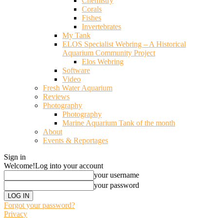
Chemistry
Corals
Fishes
Invertebrates
My Tank
ELOS Specialist Webring – A Historical
Aquarium Community Project
Elos Webring
Software
Video
Fresh Water Aquarium
Reviews
Photography
Photography
Marine Aquarium Tank of the month
About
Events & Reportages
Sign in
Welcome!
Log into your account
your username
your password
Forgot your password?
Privacy