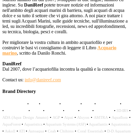
inglese. Su
DaniReef
potete trovare notizie ed informazioni
nell'ambito degli acquari marini di barriera, sugli acquari di acqua
dolce e su tutto il settore che vi gira attorno. A noi piace trattare i
temi sugli Acquari Marini, sulle guide tecniche, sull'illuminazione a
led, su incredibili fotografie, recensioni, news ed approfondimenti,
su tecnica, biologia, pesci e coralli.
Per migliorare la vostra cultura in ambito acquariofilo e per
costruirvi le basi vi consigliamo di leggere il Libro
Acquario
marino
, scritto da Danilo Ronchi.
DaniReef
Dal 2007, dove l’acquariofilia incontra la qualità e la conoscenza.
Contact us:
info@danireef.com
Brand Directory
AQUADISTRI
•
BEA
•
CARMAR
•
DAPHBIO
•
ELOS
•
FORWATER
•
GNC
•
OCEANLIFE
•
OCTO
•
ORPHEK
•
SICCE
•
TECO
•
VCORALS
•
3D-IRS
•
ADA (Aqua Design Amano)
•
AGP
•
Aipai
•
Alxyon
•
AMTRA
•
Aquaflora
•
AquaForest
•
Aquaristica
•
Aquarium Systems (ASF)
•
Aquatlantis
•
Aquatronica
•
Askoll
•
ATI
•
Autoaqua
•
Ceab
•
Chihiros
•
Coral Essentials
•
D-D Aquarium