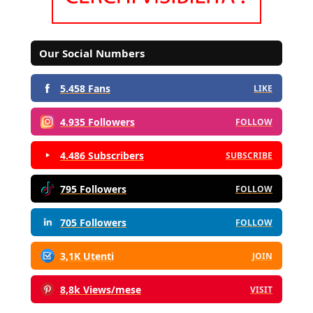
Our Social Numbers
5.458 Fans
LIKE
4.935 Followers
FOLLOW
4.486 Subscribers
SUBSCRIBE
795 Followers
FOLLOW
705 Followers
FOLLOW
3,1K Utenti
JOIN
8,8k Views/mese
VISIT