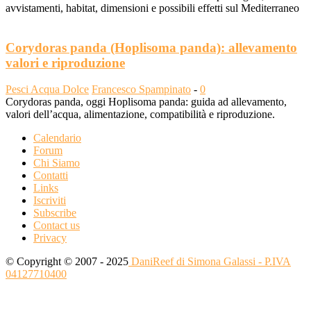
avvistamenti, habitat, dimensioni e possibili effetti sul Mediterraneo
Corydoras panda (Hoplisoma panda): allevamento
valori e riproduzione
Pesci Acqua Dolce
Francesco Spampinato
-
0
Corydoras panda, oggi Hoplisoma panda: guida ad allevamento,
valori dell’acqua, alimentazione, compatibilità e riproduzione.
Calendario
Forum
Chi Siamo
Contatti
Links
Iscriviti
Subscribe
Contact us
Privacy
© Copyright © 2007 - 2025
DaniReef di Simona Galassi - P.IVA
04127710400