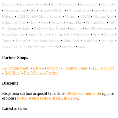
Solutions
•
Dennerle
•
DiveVolk
•
Easy Reefs
•
Equo
•
Fauna Marin
•
Funhobby
•
Genesi Acquari
•
GHL
•
Haquoss
•
Hydor
•
ITC ReefCulture
•
Jebao
•
Juwel
•
Keloray
•
LGMAquari
•
Manta Systems
•
Micmol
•
MOAI
•
Modern Reef
•
Neptunian Cube
•
Newa
•
Oase
•
Oceamo
•
Panta Rhei
•
PlanctonTech
•
Poly
Bio Marine
•
Prodac
•
Red Sea
•
Reef Factory
•
Reefline
•
ReefTek
•
Rossmont
•
Royal Exclusiv
•
Royal Nature
•
Salifert
•
Sera
•
Superfish
•
Tetra
•
Triton
•
Tunze
•
Twinstar
•
Two Little Fishies
•
Ultra Reef
•
Waterbox
•
Whimar
•
WWWAQUA
•
Xaqua
•
Yokuchi
•
Yorah
•
Zlements
•
Zolux
Partner Shops
Aquarium Angri
-
BEA
-
Forwater
-
Franky's Frags
-
H2O Acquari
-
Ralf Reef
-
Reef Snow
-
Reefest
Discount
Risparmia sui tuoi acquisti! Guarda le
offerte del momento
oppure
esplora i
nostri sconti residenti su LinkTree
.
Latest articles