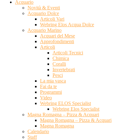
Acquario
Novità & Eventi
Acquario Dolce
Articoli Vari
Webring Elos Acqua Dolce
Acquario Marino
Acquari del Mese
Approfondimenti
Articoli
Articoli Tecnici
Chimica
Coralli
Invertebrati
Pesci
La mia vasca
Fai da te
Programmi
Video
Webring ELOS Specialist
Webring Elos Specialist
Magna Romagna – Pizza & Acquari
Magna Romagna – Pizza & Acquari
Magna Romagna
Calendario
Staff