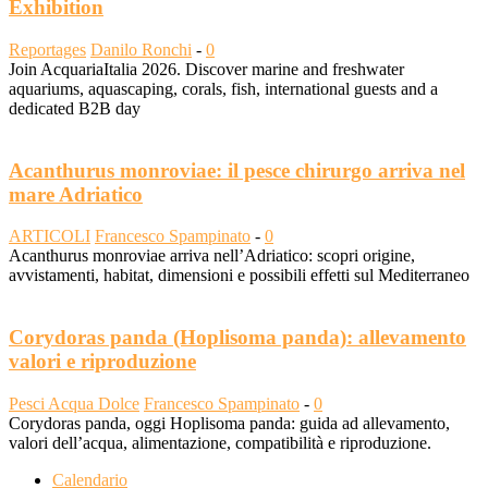
Exhibition
Reportages
Danilo Ronchi
-
0
Join AcquariaItalia 2026. Discover marine and freshwater
aquariums, aquascaping, corals, fish, international guests and a
dedicated B2B day
Acanthurus monroviae: il pesce chirurgo arriva nel
mare Adriatico
ARTICOLI
Francesco Spampinato
-
0
Acanthurus monroviae arriva nell’Adriatico: scopri origine,
avvistamenti, habitat, dimensioni e possibili effetti sul Mediterraneo
Corydoras panda (Hoplisoma panda): allevamento
valori e riproduzione
Pesci Acqua Dolce
Francesco Spampinato
-
0
Corydoras panda, oggi Hoplisoma panda: guida ad allevamento,
valori dell’acqua, alimentazione, compatibilità e riproduzione.
Calendario