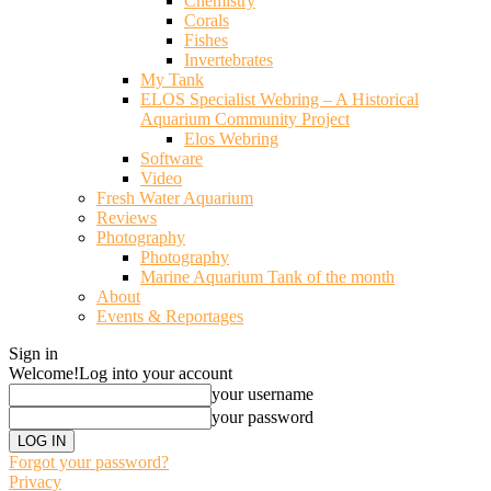
Chemistry
Corals
Fishes
Invertebrates
My Tank
ELOS Specialist Webring – A Historical
Aquarium Community Project
Elos Webring
Software
Video
Fresh Water Aquarium
Reviews
Photography
Photography
Marine Aquarium Tank of the month
About
Events & Reportages
Sign in
Welcome!
Log into your account
your username
your password
Forgot your password?
Privacy