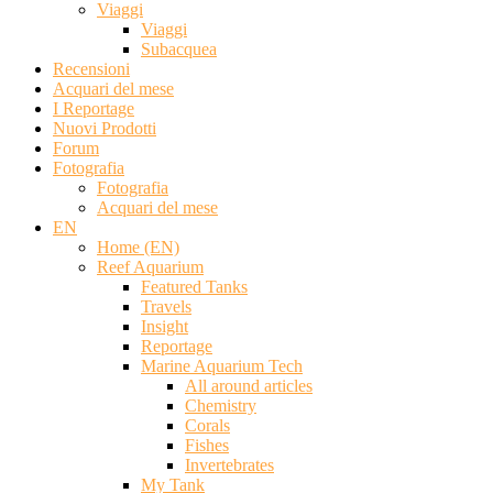
Viaggi
Viaggi
Subacquea
Recensioni
Acquari del mese
I Reportage
Nuovi Prodotti
Forum
Fotografia
Fotografia
Acquari del mese
EN
Home (EN)
Reef Aquarium
Featured Tanks
Travels
Insight
Reportage
Marine Aquarium Tech
All around articles
Chemistry
Corals
Fishes
Invertebrates
My Tank