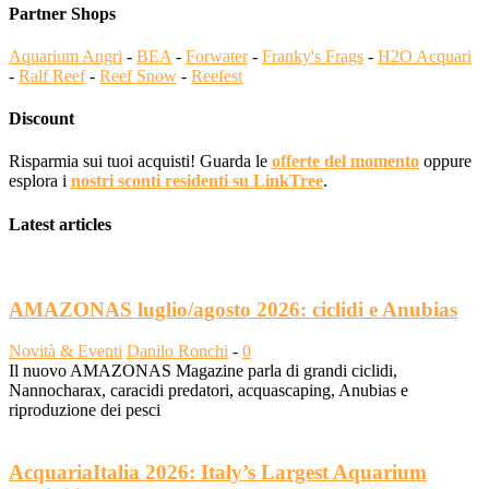
Partner Shops
Aquarium Angri
-
BEA
-
Forwater
-
Franky's Frags
-
H2O Acquari
-
Ralf Reef
-
Reef Snow
-
Reefest
Discount
Risparmia sui tuoi acquisti! Guarda le
offerte del momento
oppure
esplora i
nostri sconti residenti su LinkTree
.
Latest articles
AMAZONAS luglio/agosto 2026: ciclidi e Anubias
Novità & Eventi
Danilo Ronchi
-
0
Il nuovo AMAZONAS Magazine parla di grandi ciclidi,
Nannocharax, caracidi predatori, acquascaping, Anubias e
riproduzione dei pesci
AcquariaItalia 2026: Italy’s Largest Aquarium