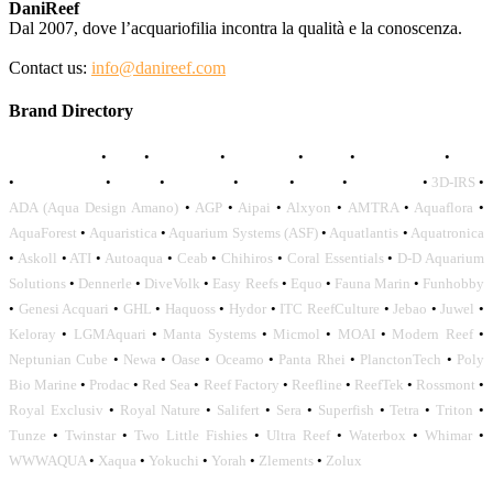
DaniReef
Dal 2007, dove l’acquariofilia incontra la qualità e la conoscenza.
Contact us:
info@danireef.com
Brand Directory
AQUADISTRI
•
BEA
•
CARMAR
•
DAPHBIO
•
ELOS
•
FORWATER
•
GNC
•
OCEANLIFE
•
OCTO
•
ORPHEK
•
SICCE
•
TECO
•
VCORALS
•
3D-IRS
•
ADA (Aqua Design Amano)
•
AGP
•
Aipai
•
Alxyon
•
AMTRA
•
Aquaflora
•
AquaForest
•
Aquaristica
•
Aquarium Systems (ASF)
•
Aquatlantis
•
Aquatronica
•
Askoll
•
ATI
•
Autoaqua
•
Ceab
•
Chihiros
•
Coral Essentials
•
D-D Aquarium
Solutions
•
Dennerle
•
DiveVolk
•
Easy Reefs
•
Equo
•
Fauna Marin
•
Funhobby
•
Genesi Acquari
•
GHL
•
Haquoss
•
Hydor
•
ITC ReefCulture
•
Jebao
•
Juwel
•
Keloray
•
LGMAquari
•
Manta Systems
•
Micmol
•
MOAI
•
Modern Reef
•
Neptunian Cube
•
Newa
•
Oase
•
Oceamo
•
Panta Rhei
•
PlanctonTech
•
Poly
Bio Marine
•
Prodac
•
Red Sea
•
Reef Factory
•
Reefline
•
ReefTek
•
Rossmont
•
Royal Exclusiv
•
Royal Nature
•
Salifert
•
Sera
•
Superfish
•
Tetra
•
Triton
•
Tunze
•
Twinstar
•
Two Little Fishies
•
Ultra Reef
•
Waterbox
•
Whimar
•
WWWAQUA
•
Xaqua
•
Yokuchi
•
Yorah
•
Zlements
•
Zolux