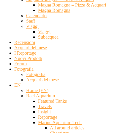
Magna Romagna – Pizza & Acquari
Magna Romagna
Calendario
Staff
Viaggi
Viaggi
Subacquea
Recensioni
Acquari del mese
I Reportage
Nuovi Prodotti
Forum
Fotografia
Fotografia
Acquari del mese
EN
Home (EN)
Reef Aquarium
Featured Tanks
Travels
Insight
Reportage
Marine Aquarium Tech
All around articles