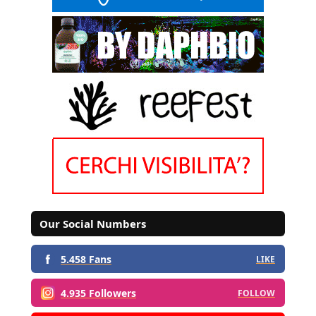
Our Social Numbers
5.458 Fans
LIKE
4.935 Followers
FOLLOW