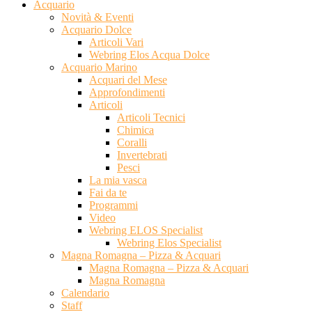
Acquario
Novità & Eventi
Acquario Dolce
Articoli Vari
Webring Elos Acqua Dolce
Acquario Marino
Acquari del Mese
Approfondimenti
Articoli
Articoli Tecnici
Chimica
Coralli
Invertebrati
Pesci
La mia vasca
Fai da te
Programmi
Video
Webring ELOS Specialist
Webring Elos Specialist
Magna Romagna – Pizza & Acquari
Magna Romagna – Pizza & Acquari
Magna Romagna
Calendario
Staff