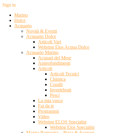
Sign in
Marino
Dolce
Acquario
Novità & Eventi
Acquario Dolce
Articoli Vari
Webring Elos Acqua Dolce
Acquario Marino
Acquari del Mese
Approfondimenti
Articoli
Articoli Tecnici
Chimica
Coralli
Invertebrati
Pesci
La mia vasca
Fai da te
Programmi
Video
Webring ELOS Specialist
Webring Elos Specialist
Magna Romagna – Pizza & Acquari