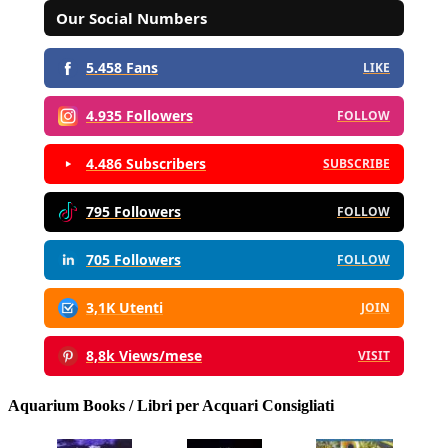
Our Social Numbers
5.458 Fans
LIKE
4.935 Followers
FOLLOW
4.486 Subscribers
SUBSCRIBE
795 Followers
FOLLOW
705 Followers
FOLLOW
3,1K Utenti
JOIN
8,8k Views/mese
VISIT
Aquarium Books / Libri per Acquari Consigliati