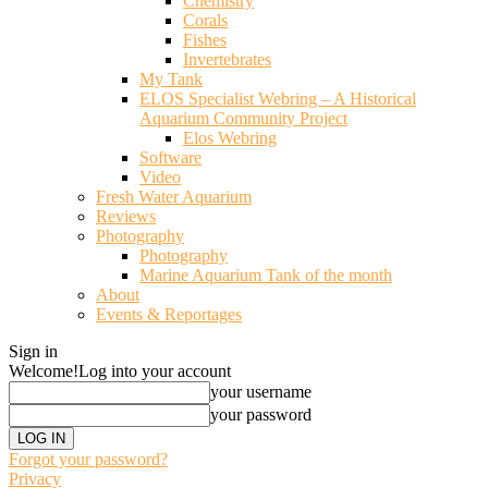
Chemistry
Corals
Fishes
Invertebrates
My Tank
ELOS Specialist Webring – A Historical
Aquarium Community Project
Elos Webring
Software
Video
Fresh Water Aquarium
Reviews
Photography
Photography
Marine Aquarium Tank of the month
About
Events & Reportages
Sign in
Welcome!
Log into your account
your username
your password
Forgot your password?
Privacy