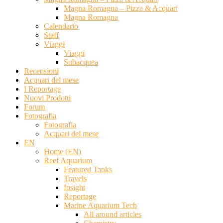
Magna Romagna – Pizza & Acquari
Magna Romagna
Calendario
Staff
Viaggi
Viaggi
Subacquea
Recensioni
Acquari del mese
I Reportage
Nuovi Prodotti
Forum
Fotografia
Fotografia
Acquari del mese
EN
Home (EN)
Reef Aquarium
Featured Tanks
Travels
Insight
Reportage
Marine Aquarium Tech
All around articles