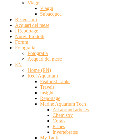
Viaggi
Viaggi
Subacquea
Recensioni
Acquari del mese
I Reportage
Nuovi Prodotti
Forum
Fotografia
Fotografia
Acquari del mese
EN
Home (EN)
Reef Aquarium
Featured Tanks
Travels
Insight
Reportage
Marine Aquarium Tech
All around articles
Chemistry
Corals
Fishes
Invertebrates
My Tank