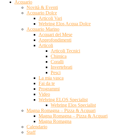
Acquario
Novità & Eventi
Acquario Dolce
Articoli Vari
Webring Elos Acqua Dolce
Acquario Marino
Acquari del Mese
Approfondimenti
Articoli
Articoli Tecnici
Chimica
Coralli
Invertebrati
Pesci
La mia vasca
Fai da te
Programmi
Video
Webring ELOS Specialist
Webring Elos Specialist
Magna Romagna – Pizza & Acquari
Magna Romagna – Pizza & Acquari
Magna Romagna
Calendario
Staff