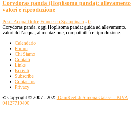
Corydoras panda (Hoplisoma panda): allevamento
valori e riproduzione
Pesci Acqua Dolce
Francesco Spampinato
-
0
Corydoras panda, oggi Hoplisoma panda: guida ad allevamento,
valori dell’acqua, alimentazione, compatibilità e riproduzione.
Calendario
Forum
Chi Siamo
Contatti
Links
Iscriviti
Subscribe
Contact us
Privacy
© Copyright © 2007 - 2025
DaniReef di Simona Galassi - P.IVA
04127710400