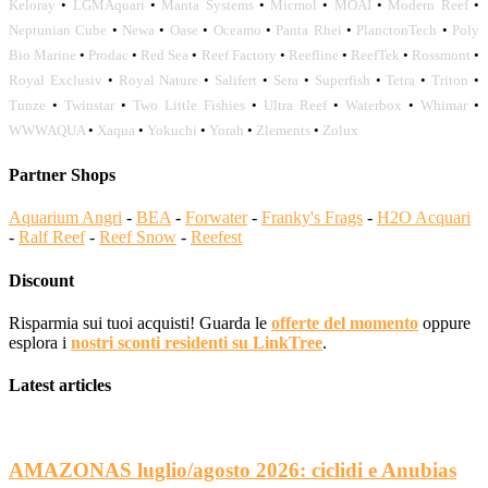
Keloray
•
LGMAquari
•
Manta Systems
•
Micmol
•
MOAI
•
Modern Reef
•
Neptunian Cube
•
Newa
•
Oase
•
Oceamo
•
Panta Rhei
•
PlanctonTech
•
Poly
Bio Marine
•
Prodac
•
Red Sea
•
Reef Factory
•
Reefline
•
ReefTek
•
Rossmont
•
Royal Exclusiv
•
Royal Nature
•
Salifert
•
Sera
•
Superfish
•
Tetra
•
Triton
•
Tunze
•
Twinstar
•
Two Little Fishies
•
Ultra Reef
•
Waterbox
•
Whimar
•
WWWAQUA
•
Xaqua
•
Yokuchi
•
Yorah
•
Zlements
•
Zolux
Partner Shops
Aquarium Angri
-
BEA
-
Forwater
-
Franky's Frags
-
H2O Acquari
-
Ralf Reef
-
Reef Snow
-
Reefest
Discount
Risparmia sui tuoi acquisti! Guarda le
offerte del momento
oppure
esplora i
nostri sconti residenti su LinkTree
.
Latest articles
AMAZONAS luglio/agosto 2026: ciclidi e Anubias