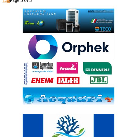
1
2
3
Page 3 of 3