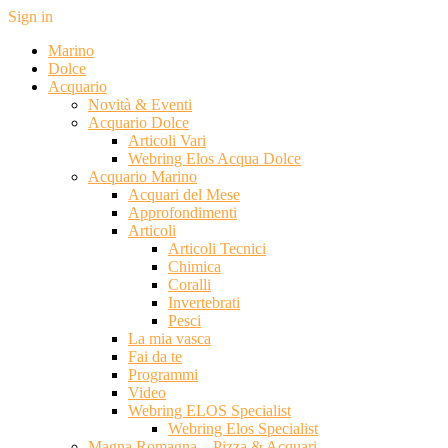
Sign in
Marino
Dolce
Acquario
Novità & Eventi
Acquario Dolce
Articoli Vari
Webring Elos Acqua Dolce
Acquario Marino
Acquari del Mese
Approfondimenti
Articoli
Articoli Tecnici
Chimica
Coralli
Invertebrati
Pesci
La mia vasca
Fai da te
Programmi
Video
Webring ELOS Specialist
Webring Elos Specialist
Magna Romagna – Pizza & Acquari