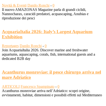
Novità & Eventi
Danilo Ronchi
-
0
Il nuovo AMAZONAS Magazine parla di grandi ciclidi,
Nannocharax, caracidi predatori, acquascaping, Anubias e
riproduzione dei pesci
AcquariaItalia 2026: Italy’s Largest Aquarium
Exhibition
Reportages
Danilo Ronchi
-
0
Join AcquariaItalia 2026. Discover marine and freshwater
aquariums, aquascaping, corals, fish, international guests and a
dedicated B2B day
Acanthurus monroviae: il pesce chirurgo arriva nel
mare Adriatico
ARTICOLI
Francesco Spampinato
-
0
Acanthurus monroviae arriva nell’Adriatico: scopri origine,
avvistamenti, habitat, dimensioni e possibili effetti sul Mediterraneo