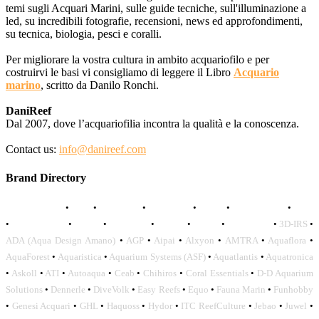
temi sugli Acquari Marini, sulle guide tecniche, sull'illuminazione a
led, su incredibili fotografie, recensioni, news ed approfondimenti,
su tecnica, biologia, pesci e coralli.
Per migliorare la vostra cultura in ambito acquariofilo e per
costruirvi le basi vi consigliamo di leggere il Libro
Acquario
marino
, scritto da Danilo Ronchi.
DaniReef
Dal 2007, dove l’acquariofilia incontra la qualità e la conoscenza.
Contact us:
info@danireef.com
Brand Directory
AQUADISTRI
•
BEA
•
CARMAR
•
DAPHBIO
•
ELOS
•
FORWATER
•
GNC
•
OCEANLIFE
•
OCTO
•
ORPHEK
•
SICCE
•
TECO
•
VCORALS
•
3D-IRS
•
ADA (Aqua Design Amano)
•
AGP
•
Aipai
•
Alxyon
•
AMTRA
•
Aquaflora
•
AquaForest
•
Aquaristica
•
Aquarium Systems (ASF)
•
Aquatlantis
•
Aquatronica
•
Askoll
•
ATI
•
Autoaqua
•
Ceab
•
Chihiros
•
Coral Essentials
•
D-D Aquarium
Solutions
•
Dennerle
•
DiveVolk
•
Easy Reefs
•
Equo
•
Fauna Marin
•
Funhobby
•
Genesi Acquari
•
GHL
•
Haquoss
•
Hydor
•
ITC ReefCulture
•
Jebao
•
Juwel
•