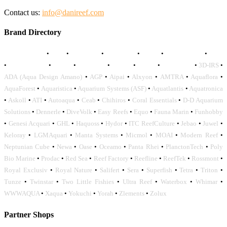
Contact us:
info@danireef.com
Brand Directory
AQUADISTRI
•
BEA
•
CARMAR
•
DAPHBIO
•
ELOS
•
FORWATER
•
GNC
•
OCEANLIFE
•
OCTO
•
ORPHEK
•
SICCE
•
TECO
•
VCORALS
•
3D-IRS
•
ADA (Aqua Design Amano)
•
AGP
•
Aipai
•
Alxyon
•
AMTRA
•
Aquaflora
•
AquaForest
•
Aquaristica
•
Aquarium Systems (ASF)
•
Aquatlantis
•
Aquatronica
•
Askoll
•
ATI
•
Autoaqua
•
Ceab
•
Chihiros
•
Coral Essentials
•
D-D Aquarium
Solutions
•
Dennerle
•
DiveVolk
•
Easy Reefs
•
Equo
•
Fauna Marin
•
Funhobby
•
Genesi Acquari
•
GHL
•
Haquoss
•
Hydor
•
ITC ReefCulture
•
Jebao
•
Juwel
•
Keloray
•
LGMAquari
•
Manta Systems
•
Micmol
•
MOAI
•
Modern Reef
•
Neptunian Cube
•
Newa
•
Oase
•
Oceamo
•
Panta Rhei
•
PlanctonTech
•
Poly
Bio Marine
•
Prodac
•
Red Sea
•
Reef Factory
•
Reefline
•
ReefTek
•
Rossmont
•
Royal Exclusiv
•
Royal Nature
•
Salifert
•
Sera
•
Superfish
•
Tetra
•
Triton
•
Tunze
•
Twinstar
•
Two Little Fishies
•
Ultra Reef
•
Waterbox
•
Whimar
•
WWWAQUA
•
Xaqua
•
Yokuchi
•
Yorah
•
Zlements
•
Zolux
Partner Shops