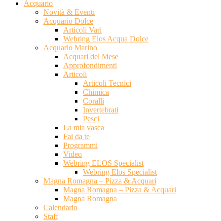
Acquario
Novità & Eventi
Acquario Dolce
Articoli Vari
Webring Elos Acqua Dolce
Acquario Marino
Acquari del Mese
Approfondimenti
Articoli
Articoli Tecnici
Chimica
Coralli
Invertebrati
Pesci
La mia vasca
Fai da te
Programmi
Video
Webring ELOS Specialist
Webring Elos Specialist
Magna Romagna – Pizza & Acquari
Magna Romagna – Pizza & Acquari
Magna Romagna
Calendario
Staff