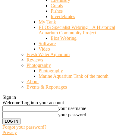
Chemistry
Corals
Fishes
Invertebrates
My Tank
ELOS Specialist Webring – A Historical
Aquarium Community Project
Elos Webring
Software
Video
Fresh Water Aquarium
Reviews
Photography
Photography
Marine Aquarium Tank of the month
About
Events & Reportages
Sign in
Welcome!
Log into your account
your username
your password
Forgot your password?
Privacy