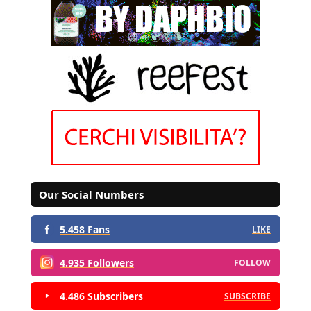
Our Social Numbers
5.458 Fans
LIKE
4.935 Followers
FOLLOW
4.486 Subscribers
SUBSCRIBE