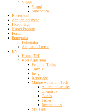
Viaggi
Viaggi
Subacquea
Recensioni
Acquari del mese
I Reportage
Nuovi Prodotti
Forum
Fotografia
Fotografia
Acquari del mese
EN
Home (EN)
Reef Aquarium
Featured Tanks
Travels
Insight
Reportage
Marine Aquarium Tech
All around articles
Chemistry
Corals
Fishes
Invertebrates
My Tank