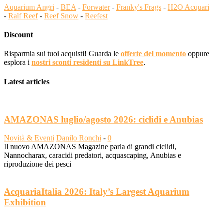
Aquarium Angri
-
BEA
-
Forwater
-
Franky's Frags
-
H2O Acquari
-
Ralf Reef
-
Reef Snow
-
Reefest
Discount
Risparmia sui tuoi acquisti! Guarda le
offerte del momento
oppure
esplora i
nostri sconti residenti su LinkTree
.
Latest articles
AMAZONAS luglio/agosto 2026: ciclidi e Anubias
Novità & Eventi
Danilo Ronchi
-
0
Il nuovo AMAZONAS Magazine parla di grandi ciclidi,
Nannocharax, caracidi predatori, acquascaping, Anubias e
riproduzione dei pesci
AcquariaItalia 2026: Italy’s Largest Aquarium
Exhibition