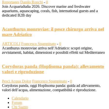
Reportages
Danilo Ronchi
-
0
Join AcquariaItalia 2026. Discover marine and freshwater
aquariums, aquascaping, corals, fish, international guests and a
dedicated B2B day
Acanthurus monroviae: il pesce chirurgo arriva nel
mare Adriatico
ARTICOLI
Francesco Spampinato
-
0
Acanthurus monroviae arriva nell’Adriatico: scopri origine,
avvistamenti, habitat, dimensioni e possibili effetti sul Mediterraneo
Corydoras panda (Hoplisoma panda): allevamento
valori e riproduzione
Pesci Acqua Dolce
Francesco Spampinato
-
0
Corydoras panda, oggi Hoplisoma panda: guida ad allevamento,
valori dell’acqua, alimentazione, compatibilità e riproduzione.
Calendario
Forum
Chi Siamo