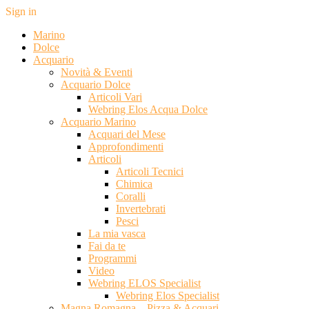
Sign in
Marino
Dolce
Acquario
Novità & Eventi
Acquario Dolce
Articoli Vari
Webring Elos Acqua Dolce
Acquario Marino
Acquari del Mese
Approfondimenti
Articoli
Articoli Tecnici
Chimica
Coralli
Invertebrati
Pesci
La mia vasca
Fai da te
Programmi
Video
Webring ELOS Specialist
Webring Elos Specialist
Magna Romagna – Pizza & Acquari