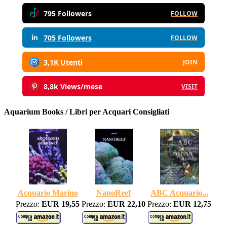
795 Followers
FOLLOW
705 Followers
FOLLOW
3,1K Utenti
JOIN
8,8k Views/mese
VISIT
Aquarium Books / Libri per Acquari Consigliati
Acquario Marino
NanoReef
ABC Acquario...
Prezzo:
EUR 19,55
Prezzo:
EUR 22,10
Prezzo:
EUR 12,75