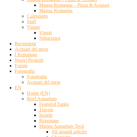
Magna Romagna – Pizza & Acquari
Magna Romagna
Calendario
Staff
Viaggi
Viaggi
Subacquea
Recensioni
Acquari del mese
I Reportage
Nuovi Prodotti
Forum
Fotografia
Fotografia
Acquari del mese
EN
Home (EN)
Reef Aquarium
Featured Tanks
Travels
Insight
Reportage
Marine Aquarium Tech
All around articles