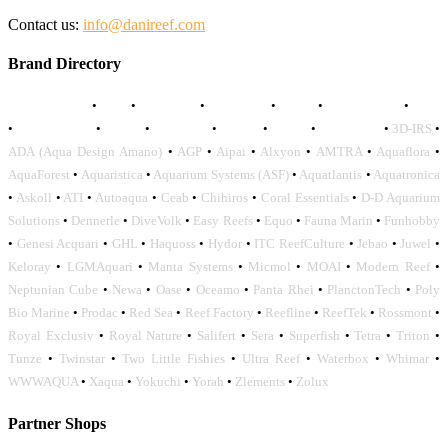
Contact us:
info@danireef.com
Brand Directory
AQUADISTRI
•
BEA
•
CARMAR
•
DAPHBIO
•
ELOS
•
FORWATER
•
GNC
•
OCEANLIFE
•
OCTO
•
ORPHEK
•
SICCE
•
TECO
•
VCORALS
•
3D-IRS
•
ADA (Aqua Design Amano)
•
AGP
•
Aipai
•
Alxyon
•
AMTRA
•
Aquaflora
•
AquaForest
•
Aquaristica
•
Aquarium Systems (ASF)
•
Aquatlantis
•
Aquatronica
•
Askoll
•
ATI
•
Autoaqua
•
Ceab
•
Chihiros
•
Coral Essentials
•
D-D Aquarium
Solutions
•
Dennerle
•
DiveVolk
•
Easy Reefs
•
Equo
•
Fauna Marin
•
Funhobby
•
Genesi Acquari
•
GHL
•
Haquoss
•
Hydor
•
ITC ReefCulture
•
Jebao
•
Juwel
•
Keloray
•
LGMAquari
•
Manta Systems
•
Micmol
•
MOAI
•
Modern Reef
•
Neptunian Cube
•
Newa
•
Oase
•
Oceamo
•
Panta Rhei
•
PlanctonTech
•
Poly
Bio Marine
•
Prodac
•
Red Sea
•
Reef Factory
•
Reefline
•
ReefTek
•
Rossmont
•
Royal Exclusiv
•
Royal Nature
•
Salifert
•
Sera
•
Superfish
•
Tetra
•
Triton
•
Tunze
•
Twinstar
•
Two Little Fishies
•
Ultra Reef
•
Waterbox
•
Whimar
•
WWWAQUA
•
Xaqua
•
Yokuchi
•
Yorah
•
Zlements
•
Zolux
Partner Shops