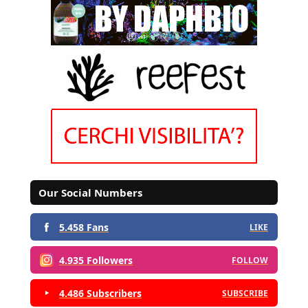
Our Social Numbers
5.458 Fans
LIKE
4.935 Followers
FOLLOW
4.486 Subscribers
SUBSCRIBE