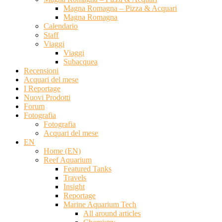
Magna Romagna – Pizza & Acquari
Magna Romagna
Calendario
Staff
Viaggi
Viaggi
Subacquea
Recensioni
Acquari del mese
I Reportage
Nuovi Prodotti
Forum
Fotografia
Fotografia
Acquari del mese
EN
Home (EN)
Reef Aquarium
Featured Tanks
Travels
Insight
Reportage
Marine Aquarium Tech
All around articles