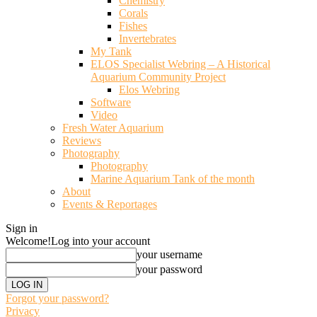
Chemistry
Corals
Fishes
Invertebrates
My Tank
ELOS Specialist Webring – A Historical
Aquarium Community Project
Elos Webring
Software
Video
Fresh Water Aquarium
Reviews
Photography
Photography
Marine Aquarium Tank of the month
About
Events & Reportages
Sign in
Welcome!
Log into your account
your username
your password
Forgot your password?
Privacy