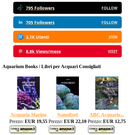
795 Followers
FOLLOW
705 Followers
FOLLOW
3,1K Utenti
JOIN
8,8k Views/mese
VISIT
Aquarium Books / Libri per Acquari Consigliati
Acquario Marino
NanoReef
ABC Acquario...
Prezzo:
EUR 19,55
Prezzo:
EUR 22,10
Prezzo:
EUR 12,75