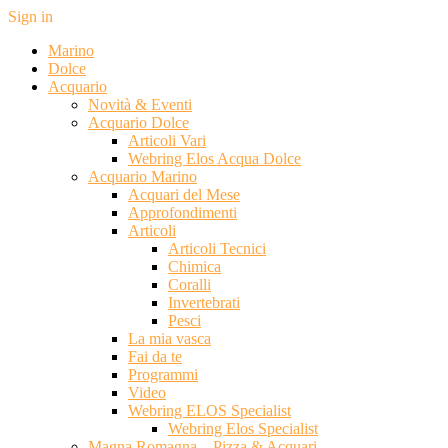
Sign in
Marino
Dolce
Acquario
Novità & Eventi
Acquario Dolce
Articoli Vari
Webring Elos Acqua Dolce
Acquario Marino
Acquari del Mese
Approfondimenti
Articoli
Articoli Tecnici
Chimica
Coralli
Invertebrati
Pesci
La mia vasca
Fai da te
Programmi
Video
Webring ELOS Specialist
Webring Elos Specialist
Magna Romagna – Pizza & Acquari