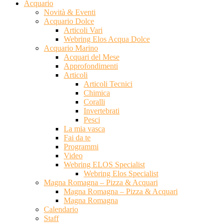
Acquario
Novità & Eventi
Acquario Dolce
Articoli Vari
Webring Elos Acqua Dolce
Acquario Marino
Acquari del Mese
Approfondimenti
Articoli
Articoli Tecnici
Chimica
Coralli
Invertebrati
Pesci
La mia vasca
Fai da te
Programmi
Video
Webring ELOS Specialist
Webring Elos Specialist
Magna Romagna – Pizza & Acquari
Magna Romagna – Pizza & Acquari
Magna Romagna
Calendario
Staff