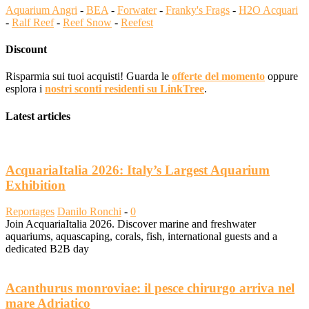
Aquarium Angri
-
BEA
-
Forwater
-
Franky's Frags
-
H2O Acquari
-
Ralf Reef
-
Reef Snow
-
Reefest
Discount
Risparmia sui tuoi acquisti! Guarda le
offerte del momento
oppure
esplora i
nostri sconti residenti su LinkTree
.
Latest articles
AcquariaItalia 2026: Italy’s Largest Aquarium
Exhibition
Reportages
Danilo Ronchi
-
0
Join AcquariaItalia 2026. Discover marine and freshwater
aquariums, aquascaping, corals, fish, international guests and a
dedicated B2B day
Acanthurus monroviae: il pesce chirurgo arriva nel
mare Adriatico