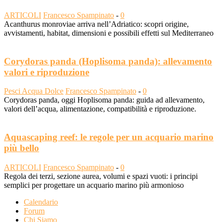
ARTICOLI
Francesco Spampinato
-
0
Acanthurus monroviae arriva nell’Adriatico: scopri origine,
avvistamenti, habitat, dimensioni e possibili effetti sul Mediterraneo
Corydoras panda (Hoplisoma panda): allevamento
valori e riproduzione
Pesci Acqua Dolce
Francesco Spampinato
-
0
Corydoras panda, oggi Hoplisoma panda: guida ad allevamento,
valori dell’acqua, alimentazione, compatibilità e riproduzione.
Aquascaping reef: le regole per un acquario marino
più bello
ARTICOLI
Francesco Spampinato
-
0
Regola dei terzi, sezione aurea, volumi e spazi vuoti: i principi
semplici per progettare un acquario marino più armonioso
Calendario
Forum
Chi Siamo