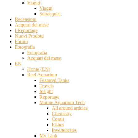
Viaggi
Viaggi
Subacquea
Recensioni
Acquari del mese
I Reportage
Nuovi Prodotti
Forum
Fotografia
Fotografia
Acquari del mese
EN
Home (EN)
Reef Aquarium
Featured Tanks
Travels
Insight
Reportage
Marine Aquarium Tech
All around articles
Chemistry
Corals
Fishes
Invertebrates
My Tank