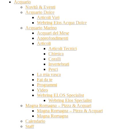
Acquario
Novità & Eventi
Acquario Dolce
Articoli Vari
Webring Elos Acqua Dolce
Acquario Marino
Acquari del Mese
Approfondimenti
Articoli
Articoli Tecnici
Chimica
Coralli
Invertebrati
Pesci
La mia vasca
Fai da te
Programmi
Video
Webring ELOS Specialist
Webring Elos Specialist
Magna Romagna – Pizza & Acquari
Magna Romagna – Pizza & Acquari
Magna Romagna
Calendario
Staff