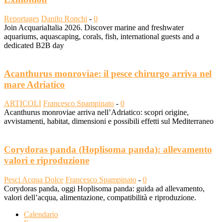
Reportages
Danilo Ronchi
-
0
Join AcquariaItalia 2026. Discover marine and freshwater
aquariums, aquascaping, corals, fish, international guests and a
dedicated B2B day
Acanthurus monroviae: il pesce chirurgo arriva nel
mare Adriatico
ARTICOLI
Francesco Spampinato
-
0
Acanthurus monroviae arriva nell’Adriatico: scopri origine,
avvistamenti, habitat, dimensioni e possibili effetti sul Mediterraneo
Corydoras panda (Hoplisoma panda): allevamento
valori e riproduzione
Pesci Acqua Dolce
Francesco Spampinato
-
0
Corydoras panda, oggi Hoplisoma panda: guida ad allevamento,
valori dell’acqua, alimentazione, compatibilità e riproduzione.
Calendario