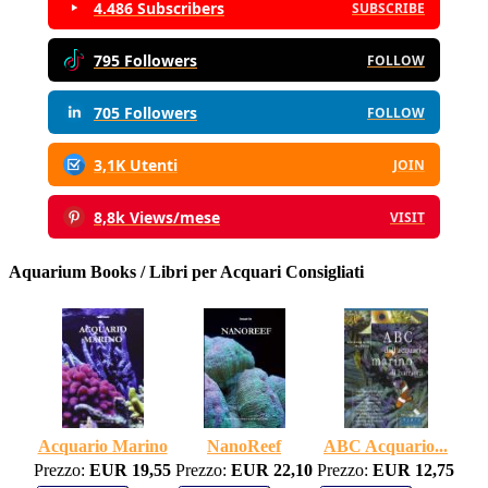
4.486 Subscribers
SUBSCRIBE
795 Followers
FOLLOW
705 Followers
FOLLOW
3,1K Utenti
JOIN
8,8k Views/mese
VISIT
Aquarium Books / Libri per Acquari Consigliati
Acquario Marino
NanoReef
ABC Acquario...
Prezzo:
EUR 19,55
Prezzo:
EUR 22,10
Prezzo:
EUR 12,75