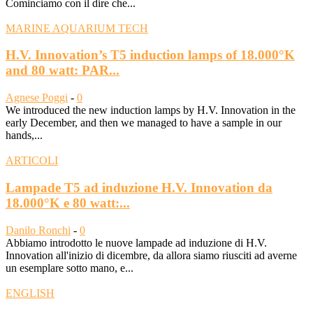
Cominciamo con il dire che...
MARINE AQUARIUM TECH
H.V. Innovation’s T5 induction lamps of 18.000°K
and 80 watt: PAR...
Agnese Poggi
-
0
We introduced the new induction lamps by H.V. Innovation in the
early December, and then we managed to have a sample in our
hands,...
ARTICOLI
Lampade T5 ad induzione H.V. Innovation da
18.000°K e 80 watt:...
Danilo Ronchi
-
0
Abbiamo introdotto le nuove lampade ad induzione di H.V.
Innovation all'inizio di dicembre, da allora siamo riusciti ad averne
un esemplare sotto mano, e...
ENGLISH