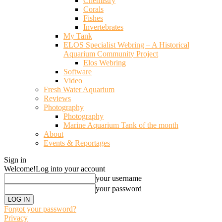
Chemistry
Corals
Fishes
Invertebrates
My Tank
ELOS Specialist Webring – A Historical
Aquarium Community Project
Elos Webring
Software
Video
Fresh Water Aquarium
Reviews
Photography
Photography
Marine Aquarium Tank of the month
About
Events & Reportages
Sign in
Welcome!
Log into your account
your username
your password
Forgot your password?
Privacy