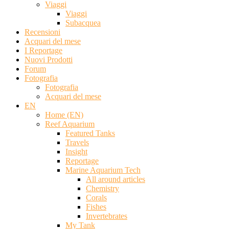
Viaggi
Viaggi
Subacquea
Recensioni
Acquari del mese
I Reportage
Nuovi Prodotti
Forum
Fotografia
Fotografia
Acquari del mese
EN
Home (EN)
Reef Aquarium
Featured Tanks
Travels
Insight
Reportage
Marine Aquarium Tech
All around articles
Chemistry
Corals
Fishes
Invertebrates
My Tank