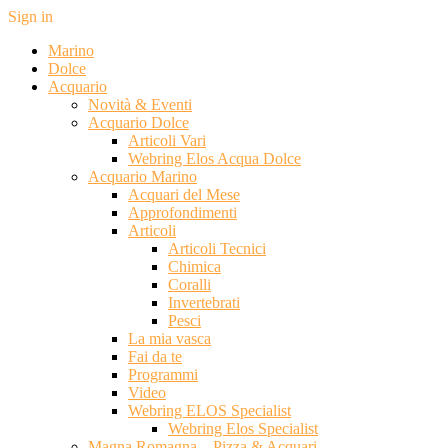
Sign in
Marino
Dolce
Acquario
Novità & Eventi
Acquario Dolce
Articoli Vari
Webring Elos Acqua Dolce
Acquario Marino
Acquari del Mese
Approfondimenti
Articoli
Articoli Tecnici
Chimica
Coralli
Invertebrati
Pesci
La mia vasca
Fai da te
Programmi
Video
Webring ELOS Specialist
Webring Elos Specialist
Magna Romagna – Pizza & Acquari