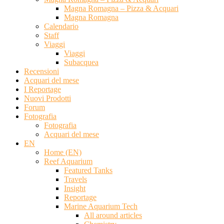
Magna Romagna – Pizza & Acquari
Magna Romagna
Calendario
Staff
Viaggi
Viaggi
Subacquea
Recensioni
Acquari del mese
I Reportage
Nuovi Prodotti
Forum
Fotografia
Fotografia
Acquari del mese
EN
Home (EN)
Reef Aquarium
Featured Tanks
Travels
Insight
Reportage
Marine Aquarium Tech
All around articles