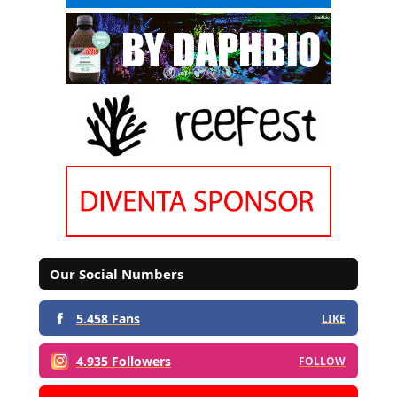
Our Social Numbers
5.458 Fans
LIKE
4.935 Followers
FOLLOW