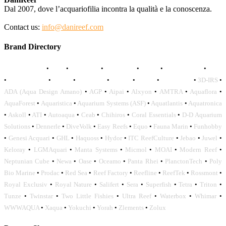
Dal 2007, dove l’acquariofilia incontra la qualità e la conoscenza.
Contact us:
info@danireef.com
Brand Directory
AQUADISTRI
•
BEA
•
CARMAR
•
DAPHBIO
•
ELOS
•
FORWATER
•
GNC
•
OCEANLIFE
•
OCTO
•
ORPHEK
•
SICCE
•
TECO
•
VCORALS
•
3D-IRS
•
ADA (Aqua Design Amano)
•
AGP
•
Aipai
•
Alxyon
•
AMTRA
•
Aquaflora
•
AquaForest
•
Aquaristica
•
Aquarium Systems (ASF)
•
Aquatlantis
•
Aquatronica
•
Askoll
•
ATI
•
Autoaqua
•
Ceab
•
Chihiros
•
Coral Essentials
•
D-D Aquarium
Solutions
•
Dennerle
•
DiveVolk
•
Easy Reefs
•
Equo
•
Fauna Marin
•
Funhobby
•
Genesi Acquari
•
GHL
•
Haquoss
•
Hydor
•
ITC ReefCulture
•
Jebao
•
Juwel
•
Keloray
•
LGMAquari
•
Manta Systems
•
Micmol
•
MOAI
•
Modern Reef
•
Neptunian Cube
•
Newa
•
Oase
•
Oceamo
•
Panta Rhei
•
PlanctonTech
•
Poly
Bio Marine
•
Prodac
•
Red Sea
•
Reef Factory
•
Reefline
•
ReefTek
•
Rossmont
•
Royal Exclusiv
•
Royal Nature
•
Salifert
•
Sera
•
Superfish
•
Tetra
•
Triton
•
Tunze
•
Twinstar
•
Two Little Fishies
•
Ultra Reef
•
Waterbox
•
Whimar
•
WWWAQUA
•
Xaqua
•
Yokuchi
•
Yorah
•
Zlements
•
Zolux