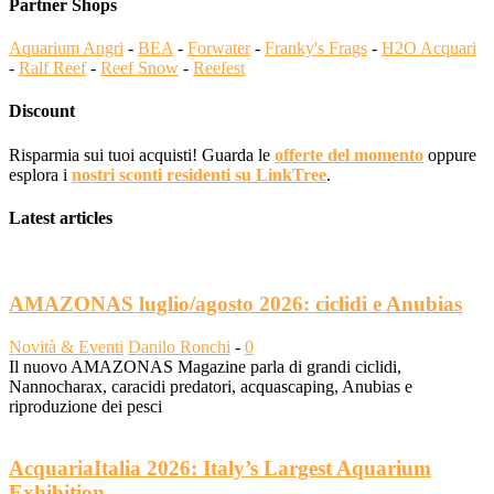
Partner Shops
Aquarium Angri
-
BEA
-
Forwater
-
Franky's Frags
-
H2O Acquari
-
Ralf Reef
-
Reef Snow
-
Reefest
Discount
Risparmia sui tuoi acquisti! Guarda le
offerte del momento
oppure
esplora i
nostri sconti residenti su LinkTree
.
Latest articles
AMAZONAS luglio/agosto 2026: ciclidi e Anubias
Novità & Eventi
Danilo Ronchi
-
0
Il nuovo AMAZONAS Magazine parla di grandi ciclidi,
Nannocharax, caracidi predatori, acquascaping, Anubias e
riproduzione dei pesci
AcquariaItalia 2026: Italy’s Largest Aquarium
Exhibition