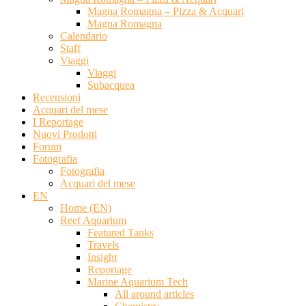
Magna Romagna – Pizza & Acquari
Magna Romagna
Calendario
Staff
Viaggi
Viaggi
Subacquea
Recensioni
Acquari del mese
I Reportage
Nuovi Prodotti
Forum
Fotografia
Fotografia
Acquari del mese
EN
Home (EN)
Reef Aquarium
Featured Tanks
Travels
Insight
Reportage
Marine Aquarium Tech
All around articles