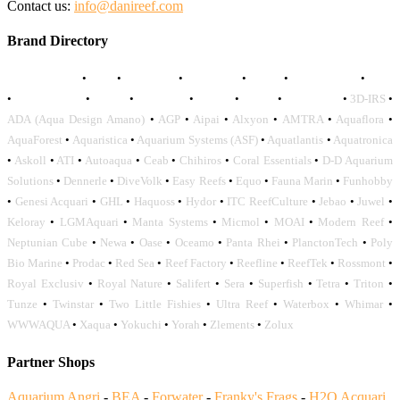
Contact us:
info@danireef.com
Brand Directory
AQUADISTRI
•
BEA
•
CARMAR
•
DAPHBIO
•
ELOS
•
FORWATER
•
GNC
•
OCEANLIFE
•
OCTO
•
ORPHEK
•
SICCE
•
TECO
•
VCORALS
•
3D-IRS
•
ADA (Aqua Design Amano)
•
AGP
•
Aipai
•
Alxyon
•
AMTRA
•
Aquaflora
•
AquaForest
•
Aquaristica
•
Aquarium Systems (ASF)
•
Aquatlantis
•
Aquatronica
•
Askoll
•
ATI
•
Autoaqua
•
Ceab
•
Chihiros
•
Coral Essentials
•
D-D Aquarium
Solutions
•
Dennerle
•
DiveVolk
•
Easy Reefs
•
Equo
•
Fauna Marin
•
Funhobby
•
Genesi Acquari
•
GHL
•
Haquoss
•
Hydor
•
ITC ReefCulture
•
Jebao
•
Juwel
•
Keloray
•
LGMAquari
•
Manta Systems
•
Micmol
•
MOAI
•
Modern Reef
•
Neptunian Cube
•
Newa
•
Oase
•
Oceamo
•
Panta Rhei
•
PlanctonTech
•
Poly
Bio Marine
•
Prodac
•
Red Sea
•
Reef Factory
•
Reefline
•
ReefTek
•
Rossmont
•
Royal Exclusiv
•
Royal Nature
•
Salifert
•
Sera
•
Superfish
•
Tetra
•
Triton
•
Tunze
•
Twinstar
•
Two Little Fishies
•
Ultra Reef
•
Waterbox
•
Whimar
•
WWWAQUA
•
Xaqua
•
Yokuchi
•
Yorah
•
Zlements
•
Zolux
Partner Shops
Aquarium Angri
-
BEA
-
Forwater
-
Franky's Frags
-
H2O Acquari