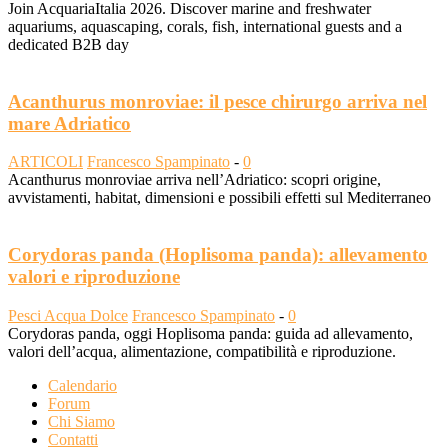
Join AcquariaItalia 2026. Discover marine and freshwater
aquariums, aquascaping, corals, fish, international guests and a
dedicated B2B day
Acanthurus monroviae: il pesce chirurgo arriva nel
mare Adriatico
ARTICOLI
Francesco Spampinato
-
0
Acanthurus monroviae arriva nell’Adriatico: scopri origine,
avvistamenti, habitat, dimensioni e possibili effetti sul Mediterraneo
Corydoras panda (Hoplisoma panda): allevamento
valori e riproduzione
Pesci Acqua Dolce
Francesco Spampinato
-
0
Corydoras panda, oggi Hoplisoma panda: guida ad allevamento,
valori dell’acqua, alimentazione, compatibilità e riproduzione.
Calendario
Forum
Chi Siamo
Contatti