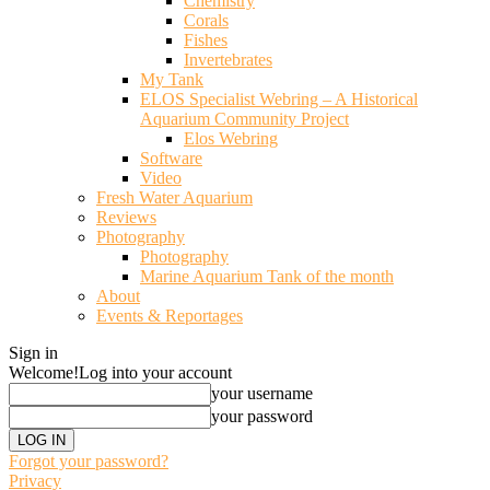
Chemistry
Corals
Fishes
Invertebrates
My Tank
ELOS Specialist Webring – A Historical
Aquarium Community Project
Elos Webring
Software
Video
Fresh Water Aquarium
Reviews
Photography
Photography
Marine Aquarium Tank of the month
About
Events & Reportages
Sign in
Welcome!
Log into your account
your username
your password
Forgot your password?
Privacy