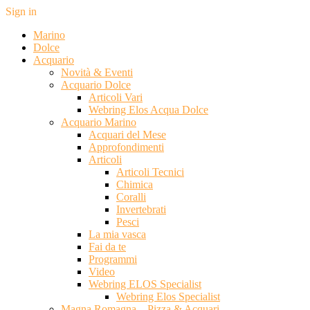
Sign in
Marino
Dolce
Acquario
Novità & Eventi
Acquario Dolce
Articoli Vari
Webring Elos Acqua Dolce
Acquario Marino
Acquari del Mese
Approfondimenti
Articoli
Articoli Tecnici
Chimica
Coralli
Invertebrati
Pesci
La mia vasca
Fai da te
Programmi
Video
Webring ELOS Specialist
Webring Elos Specialist
Magna Romagna – Pizza & Acquari