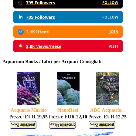
795 Followers
FOLLOW
705 Followers
FOLLOW
3,1K Utenti
JOIN
8,8k Views/mese
VISIT
Aquarium Books / Libri per Acquari Consigliati
Acquario Marino
NanoReef
ABC Acquario...
Prezzo:
EUR 19,55
Prezzo:
EUR 22,10
Prezzo:
EUR 12,75