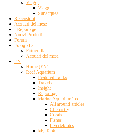
Viaggi
Viaggi
Subacquea
Recensioni
Acquari del mese
I Reportage
Nuovi Prodotti
Forum
Fotografia
Fotografia
Acquari del mese
EN
Home (EN)
Reef Aquarium
Featured Tanks
Travels
Insight
Reportage
Marine Aquarium Tech
All around articles
Chemistry
Corals
Fishes
Invertebrates
My Tank