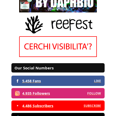
Our Social Numbers
5.458 Fans
LIKE
4.935 Followers
FOLLOW
4.486 Subscribers
SUBSCRIBE