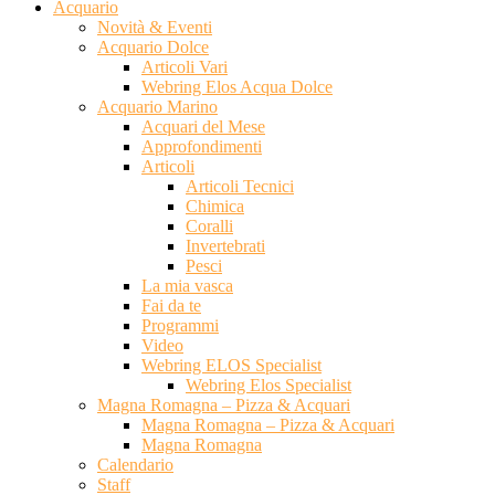
Acquario
Novità & Eventi
Acquario Dolce
Articoli Vari
Webring Elos Acqua Dolce
Acquario Marino
Acquari del Mese
Approfondimenti
Articoli
Articoli Tecnici
Chimica
Coralli
Invertebrati
Pesci
La mia vasca
Fai da te
Programmi
Video
Webring ELOS Specialist
Webring Elos Specialist
Magna Romagna – Pizza & Acquari
Magna Romagna – Pizza & Acquari
Magna Romagna
Calendario
Staff