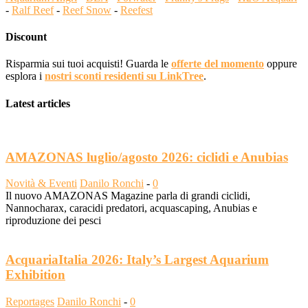
-
Ralf Reef
-
Reef Snow
-
Reefest
Discount
Risparmia sui tuoi acquisti! Guarda le
offerte del momento
oppure
esplora i
nostri sconti residenti su LinkTree
.
Latest articles
AMAZONAS luglio/agosto 2026: ciclidi e Anubias
Novità & Eventi
Danilo Ronchi
-
0
Il nuovo AMAZONAS Magazine parla di grandi ciclidi,
Nannocharax, caracidi predatori, acquascaping, Anubias e
riproduzione dei pesci
AcquariaItalia 2026: Italy’s Largest Aquarium
Exhibition
Reportages
Danilo Ronchi
-
0