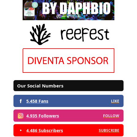
Our Social Numbers
5.458 Fans
LIKE
4.935 Followers
FOLLOW
4.486 Subscribers
SUBSCRIBE