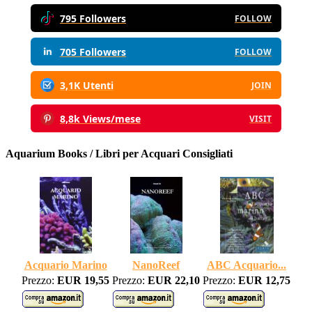
795 Followers
FOLLOW
705 Followers
FOLLOW
3,1K Utenti
JOIN
8,8k Views/mese
VISIT
Aquarium Books / Libri per Acquari Consigliati
Acquario Marino
NanoReef
ABC Acquario...
Prezzo:
EUR 19,55
Prezzo:
EUR 22,10
Prezzo:
EUR 12,75