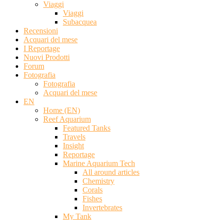
Viaggi
Viaggi
Subacquea
Recensioni
Acquari del mese
I Reportage
Nuovi Prodotti
Forum
Fotografia
Fotografia
Acquari del mese
EN
Home (EN)
Reef Aquarium
Featured Tanks
Travels
Insight
Reportage
Marine Aquarium Tech
All around articles
Chemistry
Corals
Fishes
Invertebrates
My Tank