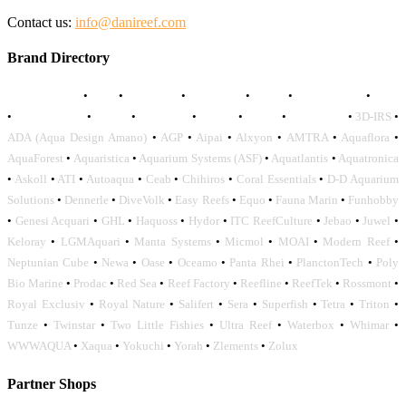
Contact us:
info@danireef.com
Brand Directory
AQUADISTRI
•
BEA
•
CARMAR
•
DAPHBIO
•
ELOS
•
FORWATER
•
GNC
•
OCEANLIFE
•
OCTO
•
ORPHEK
•
SICCE
•
TECO
•
VCORALS
•
3D-IRS
•
ADA (Aqua Design Amano)
•
AGP
•
Aipai
•
Alxyon
•
AMTRA
•
Aquaflora
•
AquaForest
•
Aquaristica
•
Aquarium Systems (ASF)
•
Aquatlantis
•
Aquatronica
•
Askoll
•
ATI
•
Autoaqua
•
Ceab
•
Chihiros
•
Coral Essentials
•
D-D Aquarium
Solutions
•
Dennerle
•
DiveVolk
•
Easy Reefs
•
Equo
•
Fauna Marin
•
Funhobby
•
Genesi Acquari
•
GHL
•
Haquoss
•
Hydor
•
ITC ReefCulture
•
Jebao
•
Juwel
•
Keloray
•
LGMAquari
•
Manta Systems
•
Micmol
•
MOAI
•
Modern Reef
•
Neptunian Cube
•
Newa
•
Oase
•
Oceamo
•
Panta Rhei
•
PlanctonTech
•
Poly
Bio Marine
•
Prodac
•
Red Sea
•
Reef Factory
•
Reefline
•
ReefTek
•
Rossmont
•
Royal Exclusiv
•
Royal Nature
•
Salifert
•
Sera
•
Superfish
•
Tetra
•
Triton
•
Tunze
•
Twinstar
•
Two Little Fishies
•
Ultra Reef
•
Waterbox
•
Whimar
•
WWWAQUA
•
Xaqua
•
Yokuchi
•
Yorah
•
Zlements
•
Zolux
Partner Shops