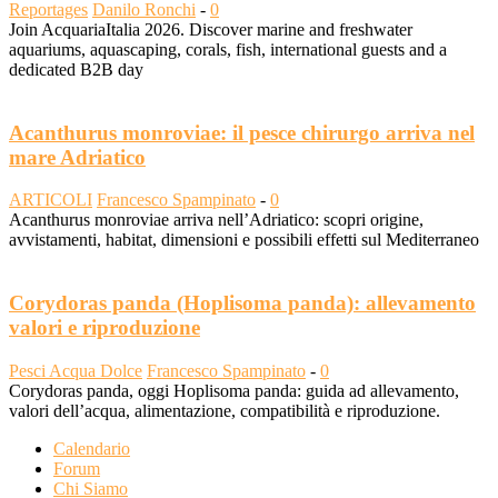
Reportages
Danilo Ronchi
-
0
Join AcquariaItalia 2026. Discover marine and freshwater
aquariums, aquascaping, corals, fish, international guests and a
dedicated B2B day
Acanthurus monroviae: il pesce chirurgo arriva nel
mare Adriatico
ARTICOLI
Francesco Spampinato
-
0
Acanthurus monroviae arriva nell’Adriatico: scopri origine,
avvistamenti, habitat, dimensioni e possibili effetti sul Mediterraneo
Corydoras panda (Hoplisoma panda): allevamento
valori e riproduzione
Pesci Acqua Dolce
Francesco Spampinato
-
0
Corydoras panda, oggi Hoplisoma panda: guida ad allevamento,
valori dell’acqua, alimentazione, compatibilità e riproduzione.
Calendario
Forum
Chi Siamo