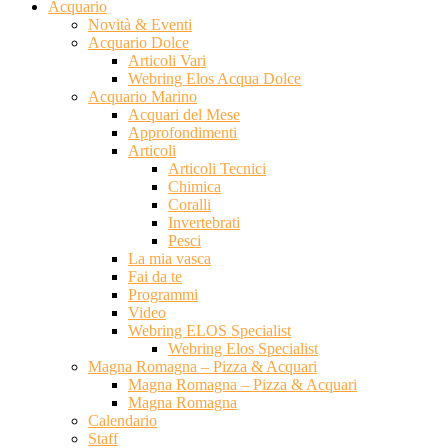
Acquario
Novità & Eventi
Acquario Dolce
Articoli Vari
Webring Elos Acqua Dolce
Acquario Marino
Acquari del Mese
Approfondimenti
Articoli
Articoli Tecnici
Chimica
Coralli
Invertebrati
Pesci
La mia vasca
Fai da te
Programmi
Video
Webring ELOS Specialist
Webring Elos Specialist
Magna Romagna – Pizza & Acquari
Magna Romagna – Pizza & Acquari
Magna Romagna
Calendario
Staff