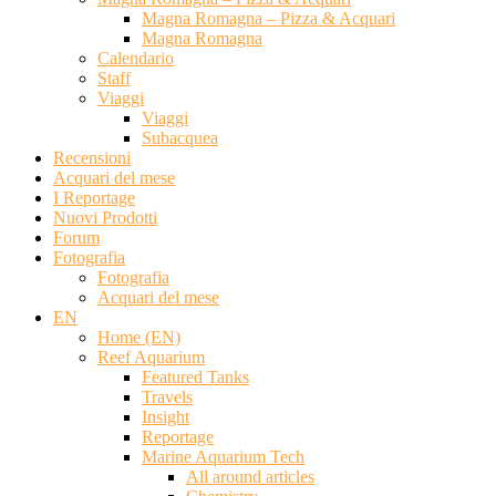
Magna Romagna – Pizza & Acquari
Magna Romagna
Calendario
Staff
Viaggi
Viaggi
Subacquea
Recensioni
Acquari del mese
I Reportage
Nuovi Prodotti
Forum
Fotografia
Fotografia
Acquari del mese
EN
Home (EN)
Reef Aquarium
Featured Tanks
Travels
Insight
Reportage
Marine Aquarium Tech
All around articles