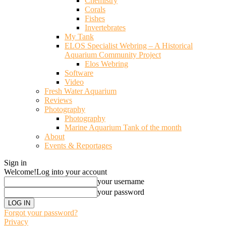
Chemistry
Corals
Fishes
Invertebrates
My Tank
ELOS Specialist Webring – A Historical
Aquarium Community Project
Elos Webring
Software
Video
Fresh Water Aquarium
Reviews
Photography
Photography
Marine Aquarium Tank of the month
About
Events & Reportages
Sign in
Welcome!
Log into your account
your username
your password
Forgot your password?
Privacy