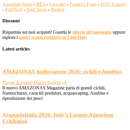
Aquarium Angri
-
BEA
-
Forwater
-
Franky's Frags
-
H2O Acquari
-
Ralf Reef
-
Reef Snow
-
Reefest
Discount
Risparmia sui tuoi acquisti! Guarda le
offerte del momento
oppure
esplora i
nostri sconti residenti su LinkTree
.
Latest articles
AMAZONAS luglio/agosto 2026: ciclidi e Anubias
Novità & Eventi
Danilo Ronchi
-
0
Il nuovo AMAZONAS Magazine parla di grandi ciclidi,
Nannocharax, caracidi predatori, acquascaping, Anubias e
riproduzione dei pesci
AcquariaItalia 2026: Italy’s Largest Aquarium
Exhibition