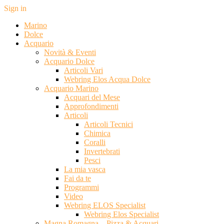
Sign in
Marino
Dolce
Acquario
Novità & Eventi
Acquario Dolce
Articoli Vari
Webring Elos Acqua Dolce
Acquario Marino
Acquari del Mese
Approfondimenti
Articoli
Articoli Tecnici
Chimica
Coralli
Invertebrati
Pesci
La mia vasca
Fai da te
Programmi
Video
Webring ELOS Specialist
Webring Elos Specialist
Magna Romagna – Pizza & Acquari