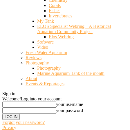
Chemistry
Corals
Fishes
Invertebrates
My Tank
ELOS Specialist Webring – A Historical
Aquarium Community Project
Elos Webring
Software
Video
Fresh Water Aquarium
Reviews
Photography
Photography
Marine Aquarium Tank of the month
About
Events & Reportages
Sign in
Welcome!
Log into your account
your username
your password
Forgot your password?
Privacy