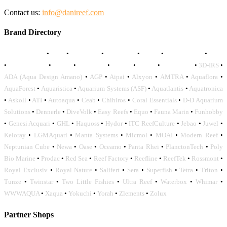
Contact us:
info@danireef.com
Brand Directory
AQUADISTRI
•
BEA
•
CARMAR
•
DAPHBIO
•
ELOS
•
FORWATER
•
GNC
•
OCEANLIFE
•
OCTO
•
ORPHEK
•
SICCE
•
TECO
•
VCORALS
•
3D-IRS
•
ADA (Aqua Design Amano)
•
AGP
•
Aipai
•
Alxyon
•
AMTRA
•
Aquaflora
•
AquaForest
•
Aquaristica
•
Aquarium Systems (ASF)
•
Aquatlantis
•
Aquatronica
•
Askoll
•
ATI
•
Autoaqua
•
Ceab
•
Chihiros
•
Coral Essentials
•
D-D Aquarium
Solutions
•
Dennerle
•
DiveVolk
•
Easy Reefs
•
Equo
•
Fauna Marin
•
Funhobby
•
Genesi Acquari
•
GHL
•
Haquoss
•
Hydor
•
ITC ReefCulture
•
Jebao
•
Juwel
•
Keloray
•
LGMAquari
•
Manta Systems
•
Micmol
•
MOAI
•
Modern Reef
•
Neptunian Cube
•
Newa
•
Oase
•
Oceamo
•
Panta Rhei
•
PlanctonTech
•
Poly
Bio Marine
•
Prodac
•
Red Sea
•
Reef Factory
•
Reefline
•
ReefTek
•
Rossmont
•
Royal Exclusiv
•
Royal Nature
•
Salifert
•
Sera
•
Superfish
•
Tetra
•
Triton
•
Tunze
•
Twinstar
•
Two Little Fishies
•
Ultra Reef
•
Waterbox
•
Whimar
•
WWWAQUA
•
Xaqua
•
Yokuchi
•
Yorah
•
Zlements
•
Zolux
Partner Shops