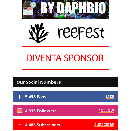
Our Social Numbers
5.458 Fans
LIKE
4.935 Followers
FOLLOW
4.486 Subscribers
SUBSCRIBE