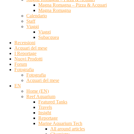
Magna Romagna – Pizza & Acquari
Magna Romagna
Calendario
Staff
Viaggi
Viaggi
Subacquea
Recensioni
Acquari del mese
I Reportage
Nuovi Prodotti
Forum
Fotografia
Fotografia
Acquari del mese
EN
Home (EN)
Reef Aquarium
Featured Tanks
Travels
Insight
Reportage
Marine Aquarium Tech
All around articles