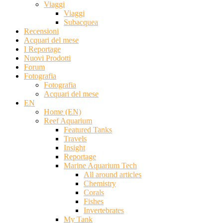
Viaggi
Viaggi
Subacquea
Recensioni
Acquari del mese
I Reportage
Nuovi Prodotti
Forum
Fotografia
Fotografia
Acquari del mese
EN
Home (EN)
Reef Aquarium
Featured Tanks
Travels
Insight
Reportage
Marine Aquarium Tech
All around articles
Chemistry
Corals
Fishes
Invertebrates
My Tank