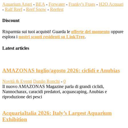
Aquarium Angri
-
BEA
-
Forwater
-
Franky's Frags
-
H2O Acquari
-
Ralf Reef
-
Reef Snow
-
Reefest
Discount
Risparmia sui tuoi acquisti! Guarda le
offerte del momento
oppure
esplora i
nostri sconti residenti su LinkTree
.
Latest articles
AMAZONAS luglio/agosto 2026: ciclidi e Anubias
Novità & Eventi
Danilo Ronchi
-
0
Il nuovo AMAZONAS Magazine parla di grandi ciclidi,
Nannocharax, caracidi predatori, acquascaping, Anubias e
riproduzione dei pesci
AcquariaItalia 2026: Italy’s Largest Aquarium
Exhibition