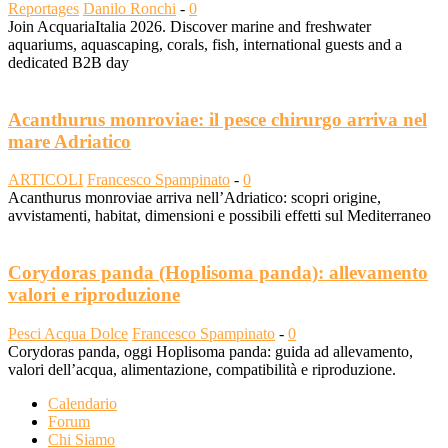
Reportages
Danilo Ronchi
-
0
Join AcquariaItalia 2026. Discover marine and freshwater
aquariums, aquascaping, corals, fish, international guests and a
dedicated B2B day
Acanthurus monroviae: il pesce chirurgo arriva nel
mare Adriatico
ARTICOLI
Francesco Spampinato
-
0
Acanthurus monroviae arriva nell’Adriatico: scopri origine,
avvistamenti, habitat, dimensioni e possibili effetti sul Mediterraneo
Corydoras panda (Hoplisoma panda): allevamento
valori e riproduzione
Pesci Acqua Dolce
Francesco Spampinato
-
0
Corydoras panda, oggi Hoplisoma panda: guida ad allevamento,
valori dell’acqua, alimentazione, compatibilità e riproduzione.
Calendario
Forum
Chi Siamo