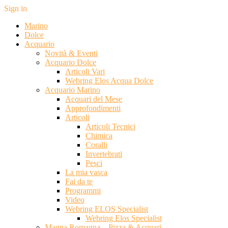
Sign in
Marino
Dolce
Acquario
Novità & Eventi
Acquario Dolce
Articoli Vari
Webring Elos Acqua Dolce
Acquario Marino
Acquari del Mese
Approfondimenti
Articoli
Articoli Tecnici
Chimica
Coralli
Invertebrati
Pesci
La mia vasca
Fai da te
Programmi
Video
Webring ELOS Specialist
Webring Elos Specialist
Magna Romagna – Pizza & Acquari