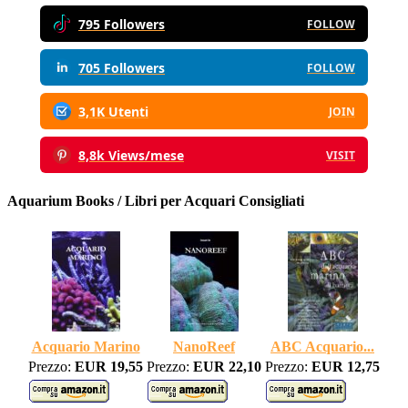
795 Followers
FOLLOW
705 Followers
FOLLOW
3,1K Utenti
JOIN
8,8k Views/mese
VISIT
Aquarium Books / Libri per Acquari Consigliati
Acquario Marino
NanoReef
ABC Acquario...
Prezzo:
EUR 19,55
Prezzo:
EUR 22,10
Prezzo:
EUR 12,75