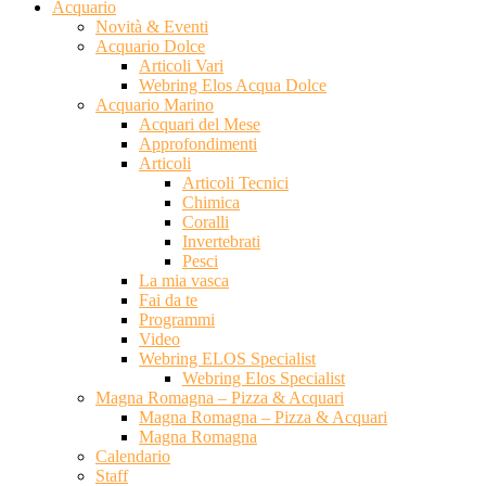
Acquario
Novità & Eventi
Acquario Dolce
Articoli Vari
Webring Elos Acqua Dolce
Acquario Marino
Acquari del Mese
Approfondimenti
Articoli
Articoli Tecnici
Chimica
Coralli
Invertebrati
Pesci
La mia vasca
Fai da te
Programmi
Video
Webring ELOS Specialist
Webring Elos Specialist
Magna Romagna – Pizza & Acquari
Magna Romagna – Pizza & Acquari
Magna Romagna
Calendario
Staff