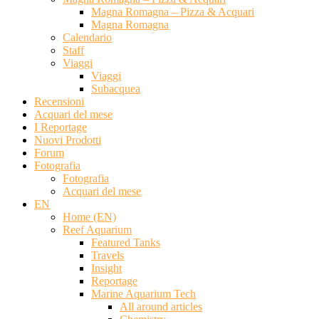
Magna Romagna – Pizza & Acquari
Magna Romagna
Calendario
Staff
Viaggi
Viaggi
Subacquea
Recensioni
Acquari del mese
I Reportage
Nuovi Prodotti
Forum
Fotografia
Fotografia
Acquari del mese
EN
Home (EN)
Reef Aquarium
Featured Tanks
Travels
Insight
Reportage
Marine Aquarium Tech
All around articles