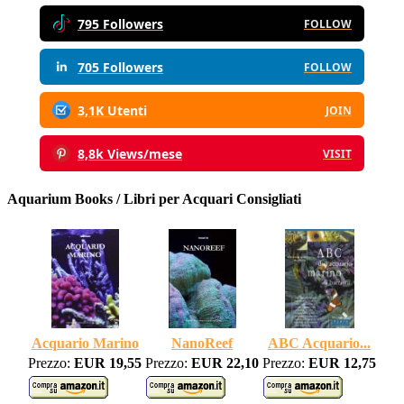
795 Followers
FOLLOW
705 Followers
FOLLOW
3,1K Utenti
JOIN
8,8k Views/mese
VISIT
Aquarium Books / Libri per Acquari Consigliati
Acquario Marino
NanoReef
ABC Acquario...
Prezzo:
EUR 19,55
Prezzo:
EUR 22,10
Prezzo:
EUR 12,75