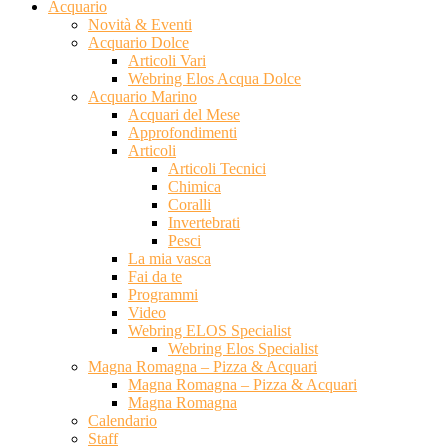
Acquario
Novità & Eventi
Acquario Dolce
Articoli Vari
Webring Elos Acqua Dolce
Acquario Marino
Acquari del Mese
Approfondimenti
Articoli
Articoli Tecnici
Chimica
Coralli
Invertebrati
Pesci
La mia vasca
Fai da te
Programmi
Video
Webring ELOS Specialist
Webring Elos Specialist
Magna Romagna – Pizza & Acquari
Magna Romagna – Pizza & Acquari
Magna Romagna
Calendario
Staff