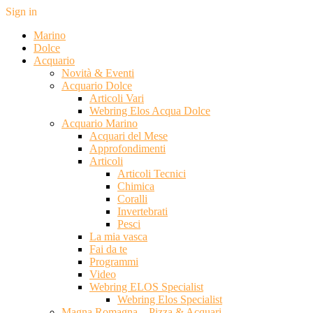
Sign in
Marino
Dolce
Acquario
Novità & Eventi
Acquario Dolce
Articoli Vari
Webring Elos Acqua Dolce
Acquario Marino
Acquari del Mese
Approfondimenti
Articoli
Articoli Tecnici
Chimica
Coralli
Invertebrati
Pesci
La mia vasca
Fai da te
Programmi
Video
Webring ELOS Specialist
Webring Elos Specialist
Magna Romagna – Pizza & Acquari