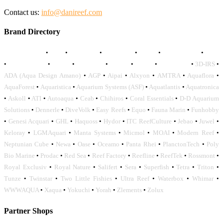
Contact us:
info@danireef.com
Brand Directory
AQUADISTRI
•
BEA
•
CARMAR
•
DAPHBIO
•
ELOS
•
FORWATER
•
GNC
•
OCEANLIFE
•
OCTO
•
ORPHEK
•
SICCE
•
TECO
•
VCORALS
•
3D-IRS
•
ADA (Aqua Design Amano)
•
AGP
•
Aipai
•
Alxyon
•
AMTRA
•
Aquaflora
•
AquaForest
•
Aquaristica
•
Aquarium Systems (ASF)
•
Aquatlantis
•
Aquatronica
•
Askoll
•
ATI
•
Autoaqua
•
Ceab
•
Chihiros
•
Coral Essentials
•
D-D Aquarium
Solutions
•
Dennerle
•
DiveVolk
•
Easy Reefs
•
Equo
•
Fauna Marin
•
Funhobby
•
Genesi Acquari
•
GHL
•
Haquoss
•
Hydor
•
ITC ReefCulture
•
Jebao
•
Juwel
•
Keloray
•
LGMAquari
•
Manta Systems
•
Micmol
•
MOAI
•
Modern Reef
•
Neptunian Cube
•
Newa
•
Oase
•
Oceamo
•
Panta Rhei
•
PlanctonTech
•
Poly
Bio Marine
•
Prodac
•
Red Sea
•
Reef Factory
•
Reefline
•
ReefTek
•
Rossmont
•
Royal Exclusiv
•
Royal Nature
•
Salifert
•
Sera
•
Superfish
•
Tetra
•
Triton
•
Tunze
•
Twinstar
•
Two Little Fishies
•
Ultra Reef
•
Waterbox
•
Whimar
•
WWWAQUA
•
Xaqua
•
Yokuchi
•
Yorah
•
Zlements
•
Zolux
Partner Shops