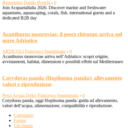
Reportages
Danilo Ronchi
-
0
Join AcquariaItalia 2026. Discover marine and freshwater
aquariums, aquascaping, corals, fish, international guests and a
dedicated B2B day
Acanthurus monroviae: il pesce chirurgo arriva nel
mare Adriatico
ARTICOLI
Francesco Spampinato
-
0
Acanthurus monroviae arriva nell’Adriatico: scopri origine,
avvistamenti, habitat, dimensioni e possibili effetti sul Mediterraneo
Corydoras panda (Hoplisoma panda): allevamento
valori e riproduzione
Pesci Acqua Dolce
Francesco Spampinato
-
0
Corydoras panda, oggi Hoplisoma panda: guida ad allevamento,
valori dell’acqua, alimentazione, compatibilità e riproduzione.
Calendario
Forum
Chi Siamo