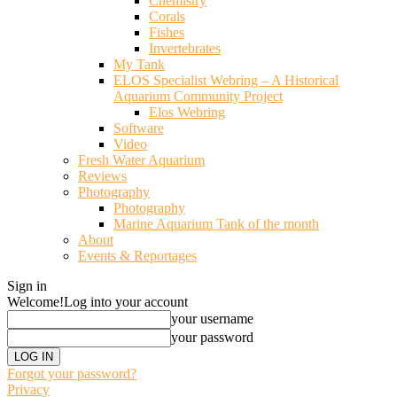
Chemistry
Corals
Fishes
Invertebrates
My Tank
ELOS Specialist Webring – A Historical
Aquarium Community Project
Elos Webring
Software
Video
Fresh Water Aquarium
Reviews
Photography
Photography
Marine Aquarium Tank of the month
About
Events & Reportages
Sign in
Welcome!
Log into your account
your username
your password
Forgot your password?
Privacy