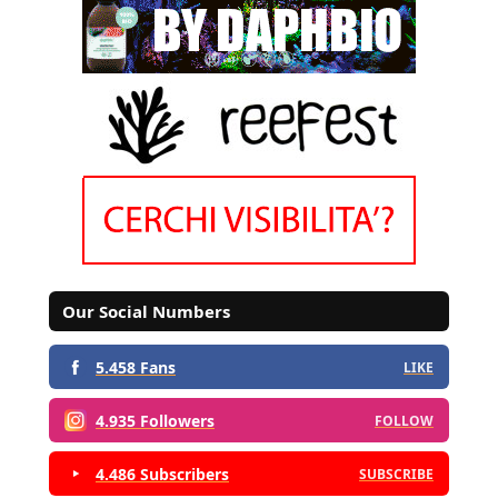
Our Social Numbers
5.458 Fans
LIKE
4.935 Followers
FOLLOW
4.486 Subscribers
SUBSCRIBE