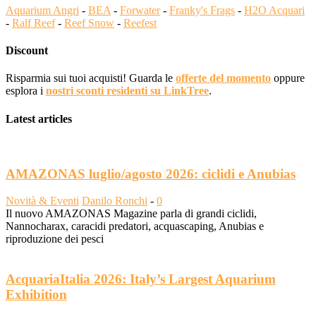
Aquarium Angri
-
BEA
-
Forwater
-
Franky's Frags
-
H2O Acquari
-
Ralf Reef
-
Reef Snow
-
Reefest
Discount
Risparmia sui tuoi acquisti! Guarda le
offerte del momento
oppure
esplora i
nostri sconti residenti su LinkTree
.
Latest articles
AMAZONAS luglio/agosto 2026: ciclidi e Anubias
Novità & Eventi
Danilo Ronchi
-
0
Il nuovo AMAZONAS Magazine parla di grandi ciclidi,
Nannocharax, caracidi predatori, acquascaping, Anubias e
riproduzione dei pesci
AcquariaItalia 2026: Italy’s Largest Aquarium
Exhibition