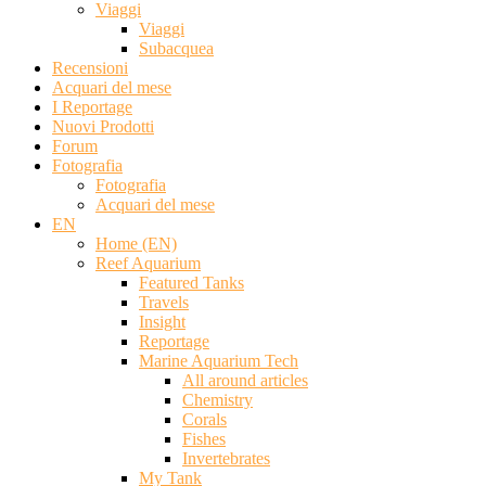
Viaggi
Viaggi
Subacquea
Recensioni
Acquari del mese
I Reportage
Nuovi Prodotti
Forum
Fotografia
Fotografia
Acquari del mese
EN
Home (EN)
Reef Aquarium
Featured Tanks
Travels
Insight
Reportage
Marine Aquarium Tech
All around articles
Chemistry
Corals
Fishes
Invertebrates
My Tank