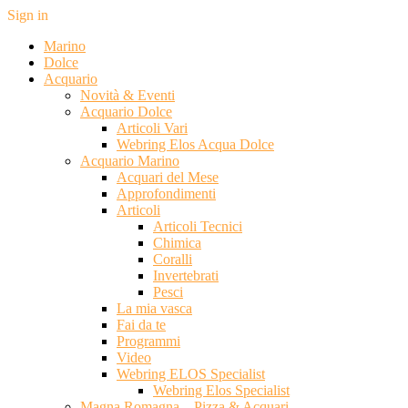
Sign in
Marino
Dolce
Acquario
Novità & Eventi
Acquario Dolce
Articoli Vari
Webring Elos Acqua Dolce
Acquario Marino
Acquari del Mese
Approfondimenti
Articoli
Articoli Tecnici
Chimica
Coralli
Invertebrati
Pesci
La mia vasca
Fai da te
Programmi
Video
Webring ELOS Specialist
Webring Elos Specialist
Magna Romagna – Pizza & Acquari