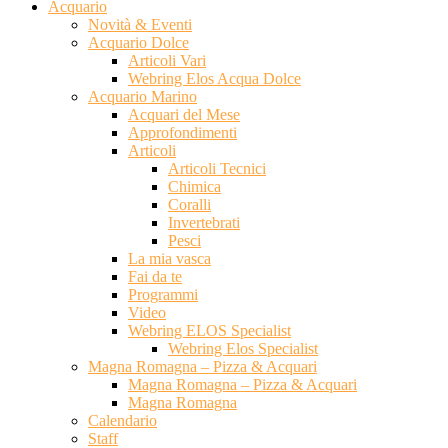
Acquario
Novità & Eventi
Acquario Dolce
Articoli Vari
Webring Elos Acqua Dolce
Acquario Marino
Acquari del Mese
Approfondimenti
Articoli
Articoli Tecnici
Chimica
Coralli
Invertebrati
Pesci
La mia vasca
Fai da te
Programmi
Video
Webring ELOS Specialist
Webring Elos Specialist
Magna Romagna – Pizza & Acquari
Magna Romagna – Pizza & Acquari
Magna Romagna
Calendario
Staff