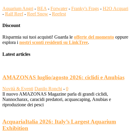
Aquarium Angri
-
BEA
-
Forwater
-
Franky's Frags
-
H2O Acquari
-
Ralf Reef
-
Reef Snow
-
Reefest
Discount
Risparmia sui tuoi acquisti! Guarda le
offerte del momento
oppure
esplora i
nostri sconti residenti su LinkTree
.
Latest articles
AMAZONAS luglio/agosto 2026: ciclidi e Anubias
Novità & Eventi
Danilo Ronchi
-
0
Il nuovo AMAZONAS Magazine parla di grandi ciclidi,
Nannocharax, caracidi predatori, acquascaping, Anubias e
riproduzione dei pesci
AcquariaItalia 2026: Italy’s Largest Aquarium
Exhibition