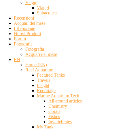
Viaggi
Viaggi
Subacquea
Recensioni
Acquari del mese
I Reportage
Nuovi Prodotti
Forum
Fotografia
Fotografia
Acquari del mese
EN
Home (EN)
Reef Aquarium
Featured Tanks
Travels
Insight
Reportage
Marine Aquarium Tech
All around articles
Chemistry
Corals
Fishes
Invertebrates
My Tank