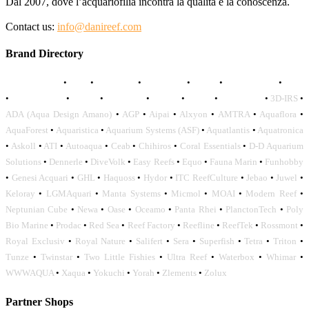
Dal 2007, dove l’acquariofilia incontra la qualità e la conoscenza.
Contact us:
info@danireef.com
Brand Directory
AQUADISTRI
•
BEA
•
CARMAR
•
DAPHBIO
•
ELOS
•
FORWATER
•
GNC
•
OCEANLIFE
•
OCTO
•
ORPHEK
•
SICCE
•
TECO
•
VCORALS
•
3D-IRS
•
ADA (Aqua Design Amano)
•
AGP
•
Aipai
•
Alxyon
•
AMTRA
•
Aquaflora
•
AquaForest
•
Aquaristica
•
Aquarium Systems (ASF)
•
Aquatlantis
•
Aquatronica
•
Askoll
•
ATI
•
Autoaqua
•
Ceab
•
Chihiros
•
Coral Essentials
•
D-D Aquarium
Solutions
•
Dennerle
•
DiveVolk
•
Easy Reefs
•
Equo
•
Fauna Marin
•
Funhobby
•
Genesi Acquari
•
GHL
•
Haquoss
•
Hydor
•
ITC ReefCulture
•
Jebao
•
Juwel
•
Keloray
•
LGMAquari
•
Manta Systems
•
Micmol
•
MOAI
•
Modern Reef
•
Neptunian Cube
•
Newa
•
Oase
•
Oceamo
•
Panta Rhei
•
PlanctonTech
•
Poly
Bio Marine
•
Prodac
•
Red Sea
•
Reef Factory
•
Reefline
•
ReefTek
•
Rossmont
•
Royal Exclusiv
•
Royal Nature
•
Salifert
•
Sera
•
Superfish
•
Tetra
•
Triton
•
Tunze
•
Twinstar
•
Two Little Fishies
•
Ultra Reef
•
Waterbox
•
Whimar
•
WWWAQUA
•
Xaqua
•
Yokuchi
•
Yorah
•
Zlements
•
Zolux
Partner Shops