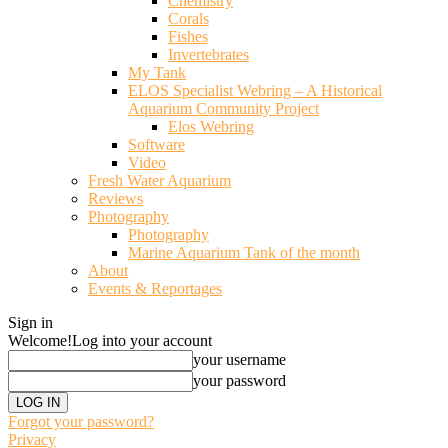
Chemistry
Corals
Fishes
Invertebrates
My Tank
ELOS Specialist Webring – A Historical
Aquarium Community Project
Elos Webring
Software
Video
Fresh Water Aquarium
Reviews
Photography
Photography
Marine Aquarium Tank of the month
About
Events & Reportages
Sign in
Welcome!
Log into your account
your username
your password
Forgot your password?
Privacy