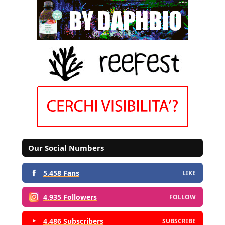
Our Social Numbers
5.458 Fans
LIKE
4.935 Followers
FOLLOW
4.486 Subscribers
SUBSCRIBE