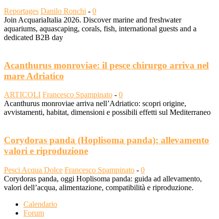
Reportages
Danilo Ronchi
-
0
Join AcquariaItalia 2026. Discover marine and freshwater
aquariums, aquascaping, corals, fish, international guests and a
dedicated B2B day
Acanthurus monroviae: il pesce chirurgo arriva nel
mare Adriatico
ARTICOLI
Francesco Spampinato
-
0
Acanthurus monroviae arriva nell’Adriatico: scopri origine,
avvistamenti, habitat, dimensioni e possibili effetti sul Mediterraneo
Corydoras panda (Hoplisoma panda): allevamento
valori e riproduzione
Pesci Acqua Dolce
Francesco Spampinato
-
0
Corydoras panda, oggi Hoplisoma panda: guida ad allevamento,
valori dell’acqua, alimentazione, compatibilità e riproduzione.
Calendario
Forum