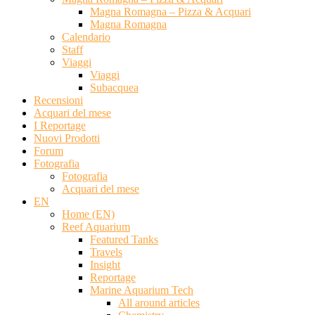
Magna Romagna – Pizza & Acquari
Magna Romagna
Calendario
Staff
Viaggi
Viaggi
Subacquea
Recensioni
Acquari del mese
I Reportage
Nuovi Prodotti
Forum
Fotografia
Fotografia
Acquari del mese
EN
Home (EN)
Reef Aquarium
Featured Tanks
Travels
Insight
Reportage
Marine Aquarium Tech
All around articles