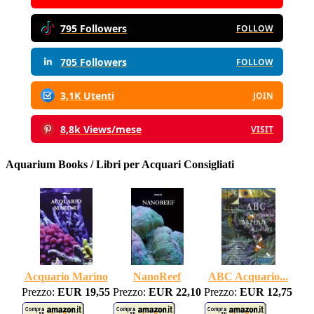
795 Followers
FOLLOW
705 Followers
FOLLOW
3,1K Utenti
JOIN
8,8k Views/mese
VISIT
Aquarium Books / Libri per Acquari Consigliati
Acquario Marino
NanoReef
ABC Acquario...
Prezzo:
EUR 19,55
Prezzo:
EUR 22,10
Prezzo:
EUR 12,75