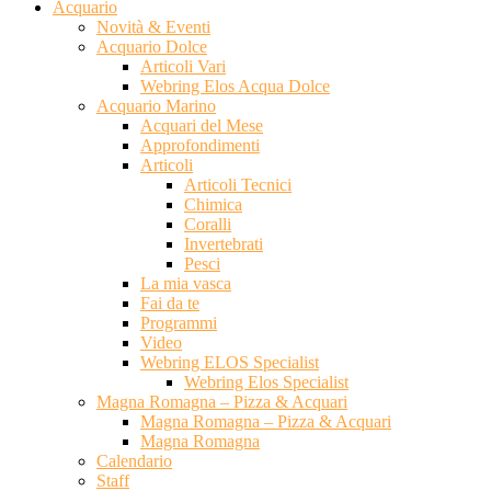
Acquario
Novità & Eventi
Acquario Dolce
Articoli Vari
Webring Elos Acqua Dolce
Acquario Marino
Acquari del Mese
Approfondimenti
Articoli
Articoli Tecnici
Chimica
Coralli
Invertebrati
Pesci
La mia vasca
Fai da te
Programmi
Video
Webring ELOS Specialist
Webring Elos Specialist
Magna Romagna – Pizza & Acquari
Magna Romagna – Pizza & Acquari
Magna Romagna
Calendario
Staff