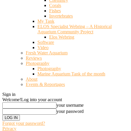
Chemistry
Corals
Fishes
Invertebrates
My Tank
ELOS Specialist Webring – A Historical
Aquarium Community Project
Elos Webring
Software
Video
Fresh Water Aquarium
Reviews
Photography
Photography
Marine Aquarium Tank of the month
About
Events & Reportages
Sign in
Welcome!
Log into your account
your username
your password
Forgot your password?
Privacy