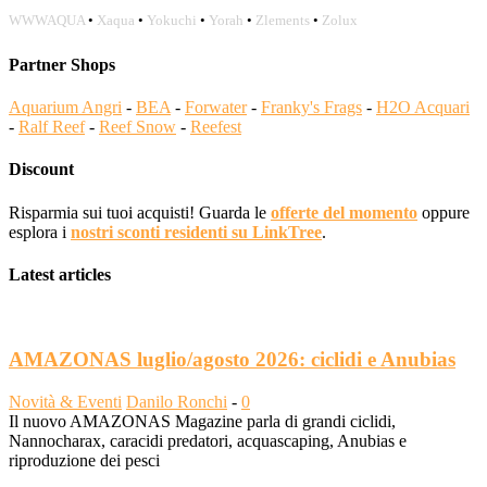
WWWAQUA
•
Xaqua
•
Yokuchi
•
Yorah
•
Zlements
•
Zolux
Partner Shops
Aquarium Angri
-
BEA
-
Forwater
-
Franky's Frags
-
H2O Acquari
-
Ralf Reef
-
Reef Snow
-
Reefest
Discount
Risparmia sui tuoi acquisti! Guarda le
offerte del momento
oppure
esplora i
nostri sconti residenti su LinkTree
.
Latest articles
AMAZONAS luglio/agosto 2026: ciclidi e Anubias
Novità & Eventi
Danilo Ronchi
-
0
Il nuovo AMAZONAS Magazine parla di grandi ciclidi,
Nannocharax, caracidi predatori, acquascaping, Anubias e
riproduzione dei pesci