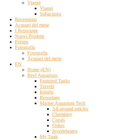
Viaggi
Viaggi
Subacquea
Recensioni
Acquari del mese
I Reportage
Nuovi Prodotti
Forum
Fotografia
Fotografia
Acquari del mese
EN
Home (EN)
Reef Aquarium
Featured Tanks
Travels
Insight
Reportage
Marine Aquarium Tech
All around articles
Chemistry
Corals
Fishes
Invertebrates
My Tank