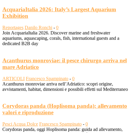
AcquariaItalia 2026: Italy’s Largest Aquarium
Exhibition
Reportages
Danilo Ronchi
-
0
Join AcquariaItalia 2026. Discover marine and freshwater
aquariums, aquascaping, corals, fish, international guests and a
dedicated B2B day
Acanthurus monroviae: il pesce chirurgo arriva nel
mare Adriatico
ARTICOLI
Francesco Spampinato
-
0
Acanthurus monroviae arriva nell’Adriatico: scopri origine,
avvistamenti, habitat, dimensioni e possibili effetti sul Mediterraneo
Corydoras panda (Hoplisoma panda): allevamento
valori e riproduzione
Pesci Acqua Dolce
Francesco Spampinato
-
0
Corydoras panda, oggi Hoplisoma panda: guida ad allevamento,