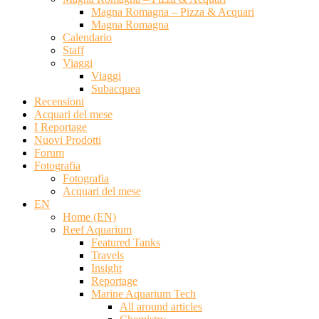
Magna Romagna – Pizza & Acquari
Magna Romagna
Calendario
Staff
Viaggi
Viaggi
Subacquea
Recensioni
Acquari del mese
I Reportage
Nuovi Prodotti
Forum
Fotografia
Fotografia
Acquari del mese
EN
Home (EN)
Reef Aquarium
Featured Tanks
Travels
Insight
Reportage
Marine Aquarium Tech
All around articles