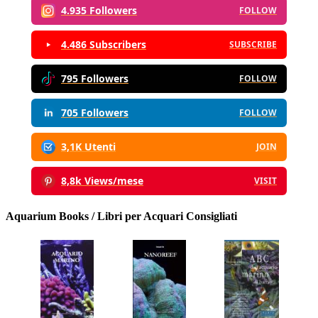
4.935 Followers
FOLLOW
4.486 Subscribers
SUBSCRIBE
795 Followers
FOLLOW
705 Followers
FOLLOW
3,1K Utenti
JOIN
8,8k Views/mese
VISIT
Aquarium Books / Libri per Acquari Consigliati