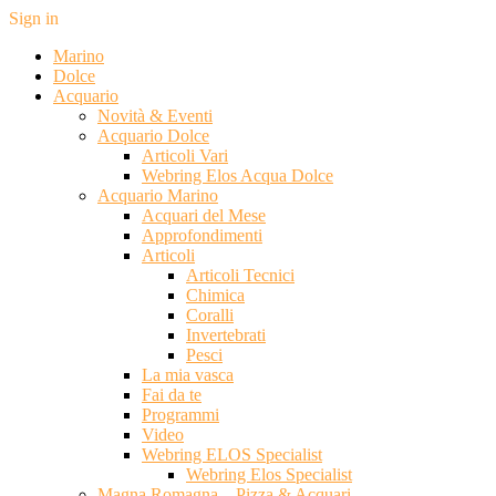
Sign in
Marino
Dolce
Acquario
Novità & Eventi
Acquario Dolce
Articoli Vari
Webring Elos Acqua Dolce
Acquario Marino
Acquari del Mese
Approfondimenti
Articoli
Articoli Tecnici
Chimica
Coralli
Invertebrati
Pesci
La mia vasca
Fai da te
Programmi
Video
Webring ELOS Specialist
Webring Elos Specialist
Magna Romagna – Pizza & Acquari