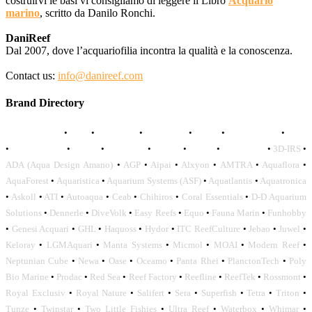
costruirvi le basi vi consigliamo di leggere il Libro
Acquario
marino
, scritto da Danilo Ronchi.
DaniReef
Dal 2007, dove l’acquariofilia incontra la qualità e la conoscenza.
Contact us:
info@danireef.com
Brand Directory
AQUADISTRI
•
BEA
•
CARMAR
•
DAPHBIO
•
ELOS
•
FORWATER
•
GNC
•
OCEANLIFE
•
OCTO
•
ORPHEK
•
SICCE
•
TECO
•
VCORALS
•
3D-IRS
•
ADA (Aqua Design Amano)
•
AGP
•
Aipai
•
Alxyon
•
AMTRA
•
Aquaflora
•
AquaForest
•
Aquaristica
•
Aquarium Systems (ASF)
•
Aquatlantis
•
Aquatronica
•
Askoll
•
ATI
•
Autoaqua
•
Ceab
•
Chihiros
•
Coral Essentials
•
D-D Aquarium
Solutions
•
Dennerle
•
DiveVolk
•
Easy Reefs
•
Equo
•
Fauna Marin
•
Funhobby
•
Genesi Acquari
•
GHL
•
Haquoss
•
Hydor
•
ITC ReefCulture
•
Jebao
•
Juwel
•
Keloray
•
LGMAquari
•
Manta Systems
•
Micmol
•
MOAI
•
Modern Reef
•
Neptunian Cube
•
Newa
•
Oase
•
Oceamo
•
Panta Rhei
•
PlanctonTech
•
Poly
Bio Marine
•
Prodac
•
Red Sea
•
Reef Factory
•
Reefline
•
ReefTek
•
Rossmont
•
Royal Exclusiv
•
Royal Nature
•
Salifert
•
Sera
•
Superfish
•
Tetra
•
Triton
•
Tunze
•
Twinstar
•
Two Little Fishies
•
Ultra Reef
•
Waterbox
•
Whimar
•