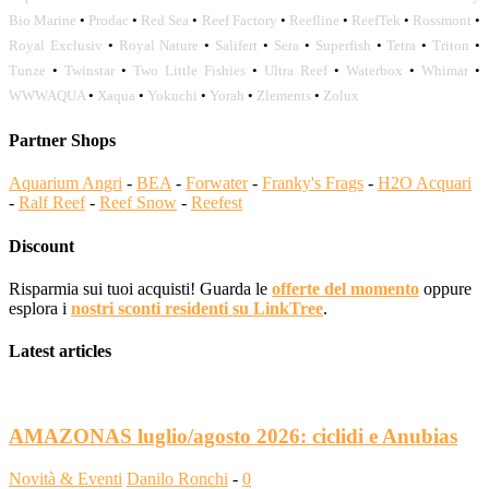
Bio Marine
•
Prodac
•
Red Sea
•
Reef Factory
•
Reefline
•
ReefTek
•
Rossmont
•
Royal Exclusiv
•
Royal Nature
•
Salifert
•
Sera
•
Superfish
•
Tetra
•
Triton
•
Tunze
•
Twinstar
•
Two Little Fishies
•
Ultra Reef
•
Waterbox
•
Whimar
•
WWWAQUA
•
Xaqua
•
Yokuchi
•
Yorah
•
Zlements
•
Zolux
Partner Shops
Aquarium Angri
-
BEA
-
Forwater
-
Franky's Frags
-
H2O Acquari
-
Ralf Reef
-
Reef Snow
-
Reefest
Discount
Risparmia sui tuoi acquisti! Guarda le
offerte del momento
oppure
esplora i
nostri sconti residenti su LinkTree
.
Latest articles
AMAZONAS luglio/agosto 2026: ciclidi e Anubias
Novità & Eventi
Danilo Ronchi
-
0