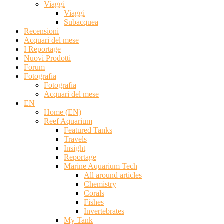
Viaggi
Viaggi
Subacquea
Recensioni
Acquari del mese
I Reportage
Nuovi Prodotti
Forum
Fotografia
Fotografia
Acquari del mese
EN
Home (EN)
Reef Aquarium
Featured Tanks
Travels
Insight
Reportage
Marine Aquarium Tech
All around articles
Chemistry
Corals
Fishes
Invertebrates
My Tank