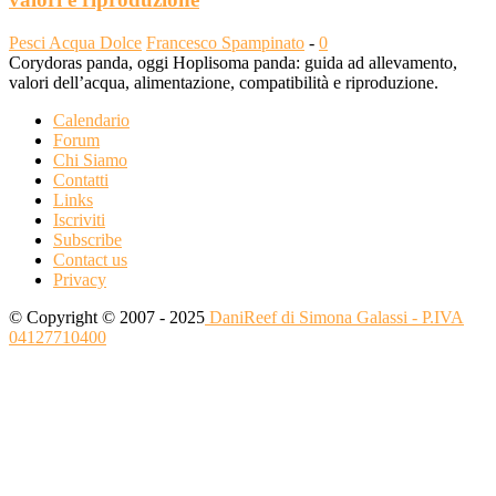
Pesci Acqua Dolce
Francesco Spampinato
-
0
Corydoras panda, oggi Hoplisoma panda: guida ad allevamento,
valori dell’acqua, alimentazione, compatibilità e riproduzione.
Calendario
Forum
Chi Siamo
Contatti
Links
Iscriviti
Subscribe
Contact us
Privacy
© Copyright © 2007 - 2025
DaniReef di Simona Galassi - P.IVA
04127710400