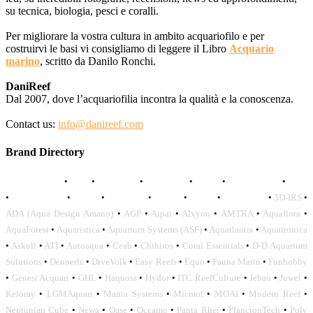
su tecnica, biologia, pesci e coralli.
Per migliorare la vostra cultura in ambito acquariofilo e per
costruirvi le basi vi consigliamo di leggere il Libro
Acquario
marino
, scritto da Danilo Ronchi.
DaniReef
Dal 2007, dove l’acquariofilia incontra la qualità e la conoscenza.
Contact us:
info@danireef.com
Brand Directory
AQUADISTRI
•
BEA
•
CARMAR
•
DAPHBIO
•
ELOS
•
FORWATER
•
GNC
•
OCEANLIFE
•
OCTO
•
ORPHEK
•
SICCE
•
TECO
•
VCORALS
•
3D-IRS
•
ADA (Aqua Design Amano)
•
AGP
•
Aipai
•
Alxyon
•
AMTRA
•
Aquaflora
•
AquaForest
•
Aquaristica
•
Aquarium Systems (ASF)
•
Aquatlantis
•
Aquatronica
•
Askoll
•
ATI
•
Autoaqua
•
Ceab
•
Chihiros
•
Coral Essentials
•
D-D Aquarium
Solutions
•
Dennerle
•
DiveVolk
•
Easy Reefs
•
Equo
•
Fauna Marin
•
Funhobby
•
Genesi Acquari
•
GHL
•
Haquoss
•
Hydor
•
ITC ReefCulture
•
Jebao
•
Juwel
•
Keloray
•
LGMAquari
•
Manta Systems
•
Micmol
•
MOAI
•
Modern Reef
•
Neptunian Cube
•
Newa
•
Oase
•
Oceamo
•
Panta Rhei
•
PlanctonTech
•
Poly