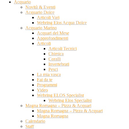
Acquario
Novità & Eventi
Acquario Dolce
Articoli Vari
Webring Elos Acqua Dolce
Acquario Marino
Acquari del Mese
Approfondimenti
Articoli
Articoli Tecnici
Chimica
Coralli
Invertebrati
Pesci
La mia vasca
Fai da te
Programmi
Video
Webring ELOS Specialist
Webring Elos Specialist
Magna Romagna – Pizza & Acquari
Magna Romagna – Pizza & Acquari
Magna Romagna
Calendario
Staff