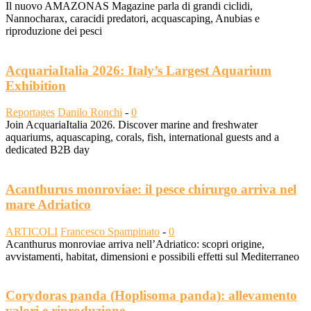
Il nuovo AMAZONAS Magazine parla di grandi ciclidi,
Nannocharax, caracidi predatori, acquascaping, Anubias e
riproduzione dei pesci
AcquariaItalia 2026: Italy’s Largest Aquarium
Exhibition
Reportages
Danilo Ronchi
-
0
Join AcquariaItalia 2026. Discover marine and freshwater
aquariums, aquascaping, corals, fish, international guests and a
dedicated B2B day
Acanthurus monroviae: il pesce chirurgo arriva nel
mare Adriatico
ARTICOLI
Francesco Spampinato
-
0
Acanthurus monroviae arriva nell’Adriatico: scopri origine,
avvistamenti, habitat, dimensioni e possibili effetti sul Mediterraneo
Corydoras panda (Hoplisoma panda): allevamento
valori e riproduzione