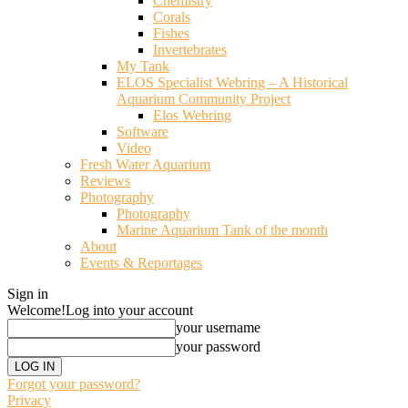
Chemistry
Corals
Fishes
Invertebrates
My Tank
ELOS Specialist Webring – A Historical
Aquarium Community Project
Elos Webring
Software
Video
Fresh Water Aquarium
Reviews
Photography
Photography
Marine Aquarium Tank of the month
About
Events & Reportages
Sign in
Welcome!
Log into your account
your username
your password
Forgot your password?
Privacy