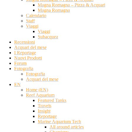
Magna Romagna – Pizza & Acquari
Magna Romagna
Calendario
Staff
Viaggi
Viaggi
Subacquea
Recensioni
Acquari del mese
I Reportage
Nuovi Prodotti
Forum
Fotografia
Fotografia
Acquari del mese
EN
Home (EN)
Reef Aquarium
Featured Tanks
Travels
Insight
Reportage
Marine Aquarium Tech
All around articles