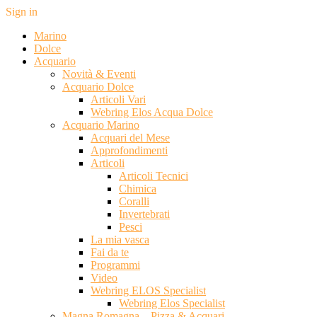
Sign in
Marino
Dolce
Acquario
Novità & Eventi
Acquario Dolce
Articoli Vari
Webring Elos Acqua Dolce
Acquario Marino
Acquari del Mese
Approfondimenti
Articoli
Articoli Tecnici
Chimica
Coralli
Invertebrati
Pesci
La mia vasca
Fai da te
Programmi
Video
Webring ELOS Specialist
Webring Elos Specialist
Magna Romagna – Pizza & Acquari