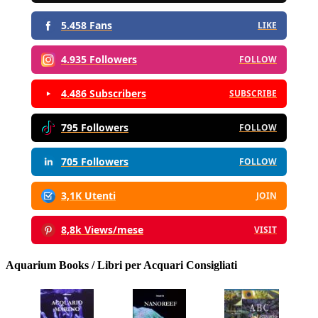
5.458 Fans
LIKE
4.935 Followers
FOLLOW
4.486 Subscribers
SUBSCRIBE
795 Followers
FOLLOW
705 Followers
FOLLOW
3,1K Utenti
JOIN
8,8k Views/mese
VISIT
Aquarium Books / Libri per Acquari Consigliati