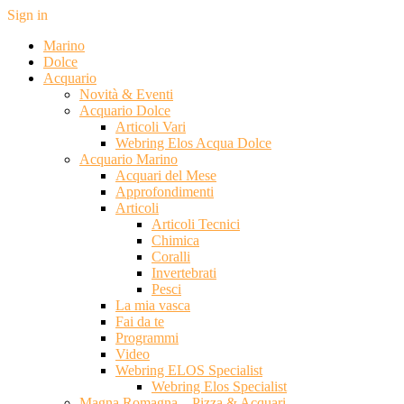
Sign in
Marino
Dolce
Acquario
Novità & Eventi
Acquario Dolce
Articoli Vari
Webring Elos Acqua Dolce
Acquario Marino
Acquari del Mese
Approfondimenti
Articoli
Articoli Tecnici
Chimica
Coralli
Invertebrati
Pesci
La mia vasca
Fai da te
Programmi
Video
Webring ELOS Specialist
Webring Elos Specialist
Magna Romagna – Pizza & Acquari