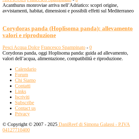
Acanthurus monroviae arriva nell’Adriatico: scopri origine,
avvistamenti, habitat, dimensioni e possibili effetti sul Mediterraneo
Corydoras panda (Hoplisoma panda): allevamento
valori e riproduzione
Pesci Acqua Dolce
Francesco Spampinato
-
0
Corydoras panda, oggi Hoplisoma panda: guida ad allevamento,
valori dell’acqua, alimentazione, compatibilità e riproduzione.
Calendario
Forum
Chi Siamo
Contatti
Links
Iscriviti
Subscribe
Contact us
Privacy
© Copyright © 2007 - 2025
DaniReef di Simona Galassi - P.IVA
04127710400