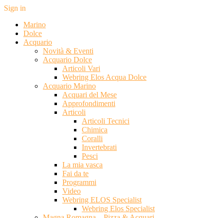
Sign in
Marino
Dolce
Acquario
Novità & Eventi
Acquario Dolce
Articoli Vari
Webring Elos Acqua Dolce
Acquario Marino
Acquari del Mese
Approfondimenti
Articoli
Articoli Tecnici
Chimica
Coralli
Invertebrati
Pesci
La mia vasca
Fai da te
Programmi
Video
Webring ELOS Specialist
Webring Elos Specialist
Magna Romagna – Pizza & Acquari