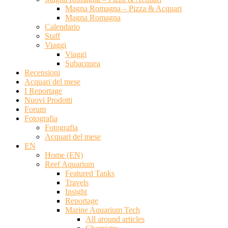
Magna Romagna – Pizza & Acquari
Magna Romagna
Calendario
Staff
Viaggi
Viaggi
Subacquea
Recensioni
Acquari del mese
I Reportage
Nuovi Prodotti
Forum
Fotografia
Fotografia
Acquari del mese
EN
Home (EN)
Reef Aquarium
Featured Tanks
Travels
Insight
Reportage
Marine Aquarium Tech
All around articles