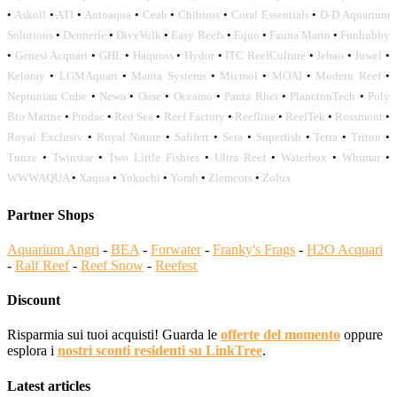
•
Askoll
•
ATI
•
Autoaqua
•
Ceab
•
Chihiros
•
Coral Essentials
•
D-D Aquarium
Solutions
•
Dennerle
•
DiveVolk
•
Easy Reefs
•
Equo
•
Fauna Marin
•
Funhobby
•
Genesi Acquari
•
GHL
•
Haquoss
•
Hydor
•
ITC ReefCulture
•
Jebao
•
Juwel
•
Keloray
•
LGMAquari
•
Manta Systems
•
Micmol
•
MOAI
•
Modern Reef
•
Neptunian Cube
•
Newa
•
Oase
•
Oceamo
•
Panta Rhei
•
PlanctonTech
•
Poly
Bio Marine
•
Prodac
•
Red Sea
•
Reef Factory
•
Reefline
•
ReefTek
•
Rossmont
•
Royal Exclusiv
•
Royal Nature
•
Salifert
•
Sera
•
Superfish
•
Tetra
•
Triton
•
Tunze
•
Twinstar
•
Two Little Fishies
•
Ultra Reef
•
Waterbox
•
Whimar
•
WWWAQUA
•
Xaqua
•
Yokuchi
•
Yorah
•
Zlements
•
Zolux
Partner Shops
Aquarium Angri
-
BEA
-
Forwater
-
Franky's Frags
-
H2O Acquari
-
Ralf Reef
-
Reef Snow
-
Reefest
Discount
Risparmia sui tuoi acquisti! Guarda le
offerte del momento
oppure
esplora i
nostri sconti residenti su LinkTree
.
Latest articles