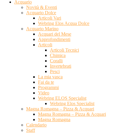
Acquario
Novità & Eventi
Acquario Dolce
Articoli Vari
Webring Elos Acqua Dolce
Acquario Marino
Acquari del Mese
Approfondimenti
Articoli
Articoli Tecnici
Chimica
Coralli
Invertebrati
Pesci
La mia vasca
Fai da te
Programmi
Video
Webring ELOS Specialist
Webring Elos Specialist
Magna Romagna – Pizza & Acquari
Magna Romagna – Pizza & Acquari
Magna Romagna
Calendario
Staff