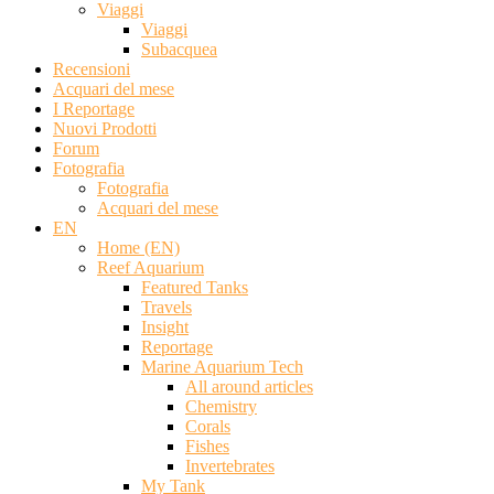
Viaggi
Viaggi
Subacquea
Recensioni
Acquari del mese
I Reportage
Nuovi Prodotti
Forum
Fotografia
Fotografia
Acquari del mese
EN
Home (EN)
Reef Aquarium
Featured Tanks
Travels
Insight
Reportage
Marine Aquarium Tech
All around articles
Chemistry
Corals
Fishes
Invertebrates
My Tank