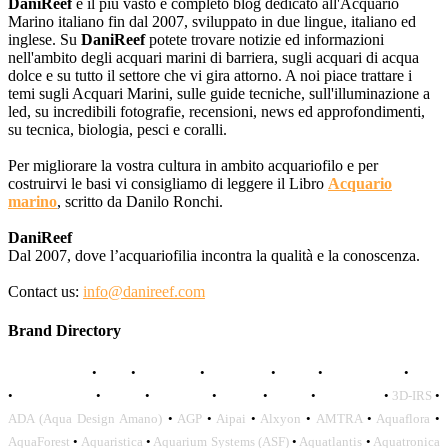
DaniReef
è il più vasto e completo blog dedicato all'Acquario
Marino italiano fin dal 2007, sviluppato in due lingue, italiano ed
inglese. Su
DaniReef
potete trovare notizie ed informazioni
nell'ambito degli acquari marini di barriera, sugli acquari di acqua
dolce e su tutto il settore che vi gira attorno. A noi piace trattare i
temi sugli Acquari Marini, sulle guide tecniche, sull'illuminazione a
led, su incredibili fotografie, recensioni, news ed approfondimenti,
su tecnica, biologia, pesci e coralli.
Per migliorare la vostra cultura in ambito acquariofilo e per
costruirvi le basi vi consigliamo di leggere il Libro
Acquario
marino
, scritto da Danilo Ronchi.
DaniReef
Dal 2007, dove l’acquariofilia incontra la qualità e la conoscenza.
Contact us:
info@danireef.com
Brand Directory
AQUADISTRI
•
BEA
•
CARMAR
•
DAPHBIO
•
ELOS
•
FORWATER
•
GNC
•
OCEANLIFE
•
OCTO
•
ORPHEK
•
SICCE
•
TECO
•
VCORALS
•
3D-IRS
•
ADA (Aqua Design Amano)
•
AGP
•
Aipai
•
Alxyon
•
AMTRA
•
Aquaflora
•
AquaForest
•
Aquaristica
•
Aquarium Systems (ASF)
•
Aquatlantis
•
Aquatronica