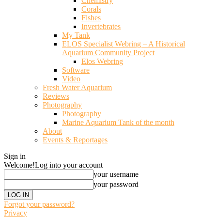
Chemistry
Corals
Fishes
Invertebrates
My Tank
ELOS Specialist Webring – A Historical
Aquarium Community Project
Elos Webring
Software
Video
Fresh Water Aquarium
Reviews
Photography
Photography
Marine Aquarium Tank of the month
About
Events & Reportages
Sign in
Welcome!
Log into your account
your username
your password
Forgot your password?
Privacy