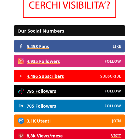
Our Social Numbers
5.458 Fans
LIKE
4.935 Followers
FOLLOW
4.486 Subscribers
SUBSCRIBE
795 Followers
FOLLOW
705 Followers
FOLLOW
3,1K Utenti
JOIN
8,8k Views/mese
VISIT