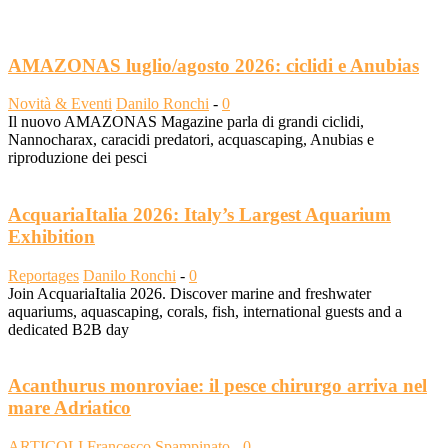
AMAZONAS luglio/agosto 2026: ciclidi e Anubias
Novità & Eventi
Danilo Ronchi
-
0
Il nuovo AMAZONAS Magazine parla di grandi ciclidi,
Nannocharax, caracidi predatori, acquascaping, Anubias e
riproduzione dei pesci
AcquariaItalia 2026: Italy’s Largest Aquarium
Exhibition
Reportages
Danilo Ronchi
-
0
Join AcquariaItalia 2026. Discover marine and freshwater
aquariums, aquascaping, corals, fish, international guests and a
dedicated B2B day
Acanthurus monroviae: il pesce chirurgo arriva nel
mare Adriatico
ARTICOLI
Francesco Spampinato
-
0