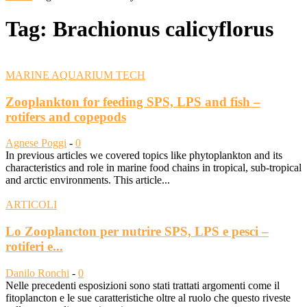
Tag: Brachionus calicyflorus
MARINE AQUARIUM TECH
Zooplankton for feeding SPS, LPS and fish –
rotifers and copepods
Agnese Poggi
-
0
In previous articles we covered topics like phytoplankton and its
characteristics and role in marine food chains in tropical, sub-tropical
and arctic environments. This article...
ARTICOLI
Lo Zooplancton per nutrire SPS, LPS e pesci –
rotiferi e...
Danilo Ronchi
-
0
Nelle precedenti esposizioni sono stati trattati argomenti come il
fitoplancton e le sue caratteristiche oltre al ruolo che questo riveste