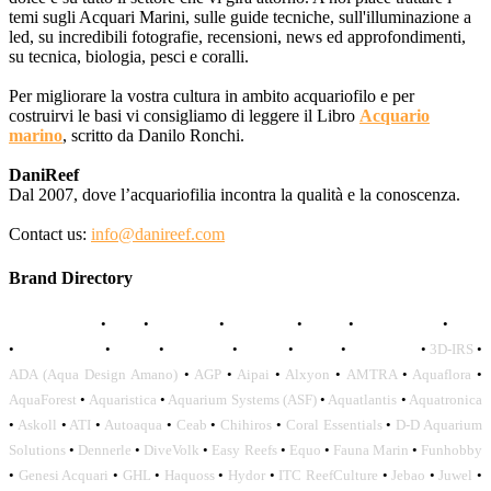
temi sugli Acquari Marini, sulle guide tecniche, sull'illuminazione a
led, su incredibili fotografie, recensioni, news ed approfondimenti,
su tecnica, biologia, pesci e coralli.
Per migliorare la vostra cultura in ambito acquariofilo e per
costruirvi le basi vi consigliamo di leggere il Libro
Acquario
marino
, scritto da Danilo Ronchi.
DaniReef
Dal 2007, dove l’acquariofilia incontra la qualità e la conoscenza.
Contact us:
info@danireef.com
Brand Directory
AQUADISTRI
•
BEA
•
CARMAR
•
DAPHBIO
•
ELOS
•
FORWATER
•
GNC
•
OCEANLIFE
•
OCTO
•
ORPHEK
•
SICCE
•
TECO
•
VCORALS
•
3D-IRS
•
ADA (Aqua Design Amano)
•
AGP
•
Aipai
•
Alxyon
•
AMTRA
•
Aquaflora
•
AquaForest
•
Aquaristica
•
Aquarium Systems (ASF)
•
Aquatlantis
•
Aquatronica
•
Askoll
•
ATI
•
Autoaqua
•
Ceab
•
Chihiros
•
Coral Essentials
•
D-D Aquarium
Solutions
•
Dennerle
•
DiveVolk
•
Easy Reefs
•
Equo
•
Fauna Marin
•
Funhobby
•
Genesi Acquari
•
GHL
•
Haquoss
•
Hydor
•
ITC ReefCulture
•
Jebao
•
Juwel
•