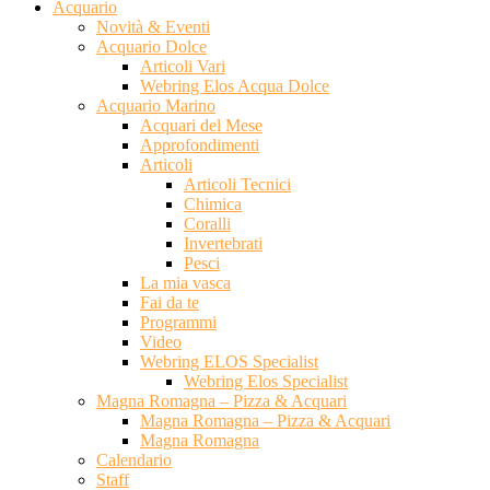
Acquario
Novità & Eventi
Acquario Dolce
Articoli Vari
Webring Elos Acqua Dolce
Acquario Marino
Acquari del Mese
Approfondimenti
Articoli
Articoli Tecnici
Chimica
Coralli
Invertebrati
Pesci
La mia vasca
Fai da te
Programmi
Video
Webring ELOS Specialist
Webring Elos Specialist
Magna Romagna – Pizza & Acquari
Magna Romagna – Pizza & Acquari
Magna Romagna
Calendario
Staff