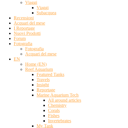
Viaggi
Viaggi
Subacquea
Recensioni
Acquari del mese
I Reportage
Nuovi Prodotti
Forum
Fotografia
Fotografia
Acquari del mese
EN
Home (EN)
Reef Aquarium
Featured Tanks
Travels
Insight
Reportage
Marine Aquarium Tech
All around articles
Chemistry
Corals
Fishes
Invertebrates
My Tank