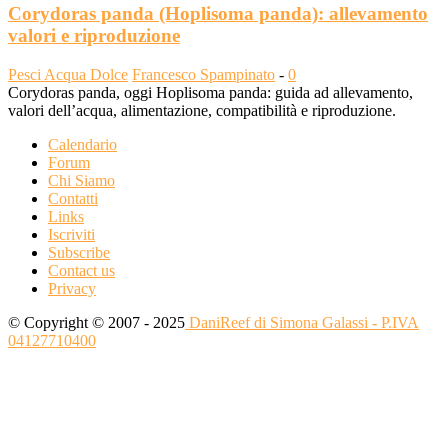
Corydoras panda (Hoplisoma panda): allevamento
valori e riproduzione
Pesci Acqua Dolce
Francesco Spampinato
-
0
Corydoras panda, oggi Hoplisoma panda: guida ad allevamento,
valori dell’acqua, alimentazione, compatibilità e riproduzione.
Calendario
Forum
Chi Siamo
Contatti
Links
Iscriviti
Subscribe
Contact us
Privacy
© Copyright © 2007 - 2025
DaniReef di Simona Galassi - P.IVA
04127710400