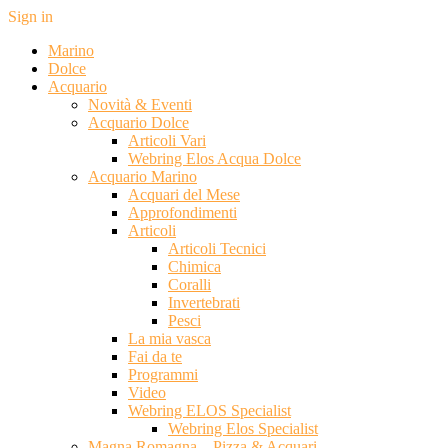
Sign in
Marino
Dolce
Acquario
Novità & Eventi
Acquario Dolce
Articoli Vari
Webring Elos Acqua Dolce
Acquario Marino
Acquari del Mese
Approfondimenti
Articoli
Articoli Tecnici
Chimica
Coralli
Invertebrati
Pesci
La mia vasca
Fai da te
Programmi
Video
Webring ELOS Specialist
Webring Elos Specialist
Magna Romagna – Pizza & Acquari