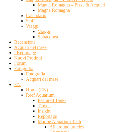
Magna Romagna – Pizza & Acquari
Magna Romagna
Calendario
Staff
Viaggi
Viaggi
Subacquea
Recensioni
Acquari del mese
I Reportage
Nuovi Prodotti
Forum
Fotografia
Fotografia
Acquari del mese
EN
Home (EN)
Reef Aquarium
Featured Tanks
Travels
Insight
Reportage
Marine Aquarium Tech
All around articles