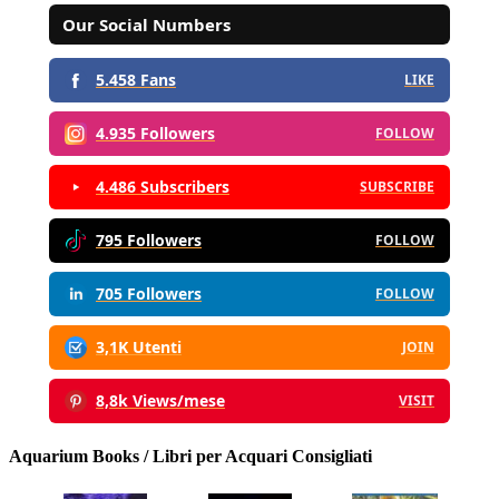
Our Social Numbers
5.458 Fans
LIKE
4.935 Followers
FOLLOW
4.486 Subscribers
SUBSCRIBE
795 Followers
FOLLOW
705 Followers
FOLLOW
3,1K Utenti
JOIN
8,8k Views/mese
VISIT
Aquarium Books / Libri per Acquari Consigliati