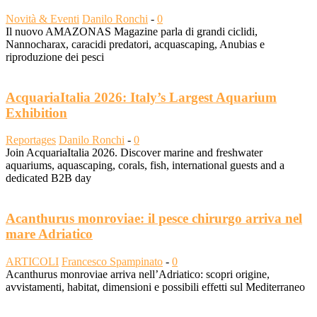
Novità & Eventi
Danilo Ronchi
-
0
Il nuovo AMAZONAS Magazine parla di grandi ciclidi,
Nannocharax, caracidi predatori, acquascaping, Anubias e
riproduzione dei pesci
AcquariaItalia 2026: Italy’s Largest Aquarium
Exhibition
Reportages
Danilo Ronchi
-
0
Join AcquariaItalia 2026. Discover marine and freshwater
aquariums, aquascaping, corals, fish, international guests and a
dedicated B2B day
Acanthurus monroviae: il pesce chirurgo arriva nel
mare Adriatico
ARTICOLI
Francesco Spampinato
-
0
Acanthurus monroviae arriva nell’Adriatico: scopri origine,
avvistamenti, habitat, dimensioni e possibili effetti sul Mediterraneo