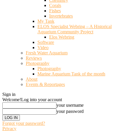
Chemistry
Corals
Fishes
Invertebrates
My Tank
ELOS Specialist Webring – A Historical
Aquarium Community Project
Elos Webring
Software
Video
Fresh Water Aquarium
Reviews
Photography
Photography
Marine Aquarium Tank of the month
About
Events & Reportages
Sign in
Welcome!
Log into your account
your username
your password
Forgot your password?
Privacy