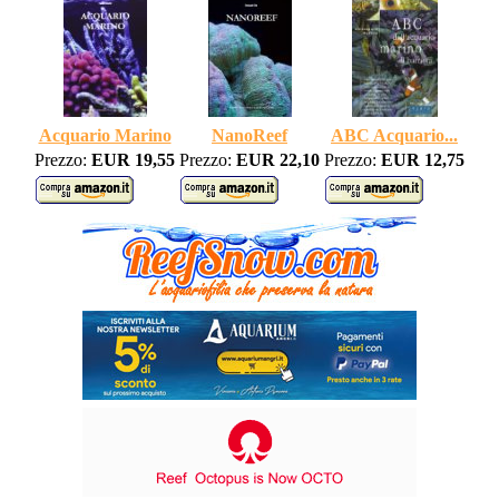
Acquario Marino
NanoReef
ABC Acquario...
Prezzo:
EUR 19,55
Prezzo:
EUR 22,10
Prezzo:
EUR 12,75