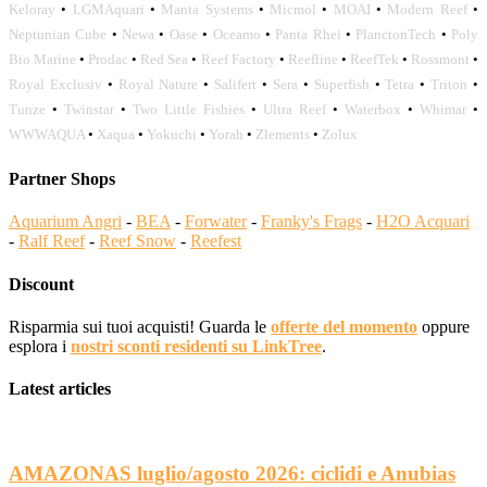
Keloray
•
LGMAquari
•
Manta Systems
•
Micmol
•
MOAI
•
Modern Reef
•
Neptunian Cube
•
Newa
•
Oase
•
Oceamo
•
Panta Rhei
•
PlanctonTech
•
Poly
Bio Marine
•
Prodac
•
Red Sea
•
Reef Factory
•
Reefline
•
ReefTek
•
Rossmont
•
Royal Exclusiv
•
Royal Nature
•
Salifert
•
Sera
•
Superfish
•
Tetra
•
Triton
•
Tunze
•
Twinstar
•
Two Little Fishies
•
Ultra Reef
•
Waterbox
•
Whimar
•
WWWAQUA
•
Xaqua
•
Yokuchi
•
Yorah
•
Zlements
•
Zolux
Partner Shops
Aquarium Angri
-
BEA
-
Forwater
-
Franky's Frags
-
H2O Acquari
-
Ralf Reef
-
Reef Snow
-
Reefest
Discount
Risparmia sui tuoi acquisti! Guarda le
offerte del momento
oppure
esplora i
nostri sconti residenti su LinkTree
.
Latest articles
AMAZONAS luglio/agosto 2026: ciclidi e Anubias