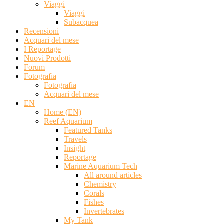
Viaggi
Viaggi
Subacquea
Recensioni
Acquari del mese
I Reportage
Nuovi Prodotti
Forum
Fotografia
Fotografia
Acquari del mese
EN
Home (EN)
Reef Aquarium
Featured Tanks
Travels
Insight
Reportage
Marine Aquarium Tech
All around articles
Chemistry
Corals
Fishes
Invertebrates
My Tank