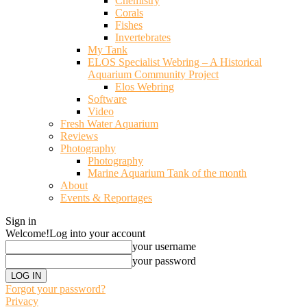
Chemistry
Corals
Fishes
Invertebrates
My Tank
ELOS Specialist Webring – A Historical
Aquarium Community Project
Elos Webring
Software
Video
Fresh Water Aquarium
Reviews
Photography
Photography
Marine Aquarium Tank of the month
About
Events & Reportages
Sign in
Welcome!
Log into your account
your username
your password
Forgot your password?
Privacy