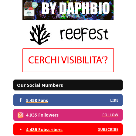
Our Social Numbers
5.458 Fans
LIKE
4.935 Followers
FOLLOW
4.486 Subscribers
SUBSCRIBE