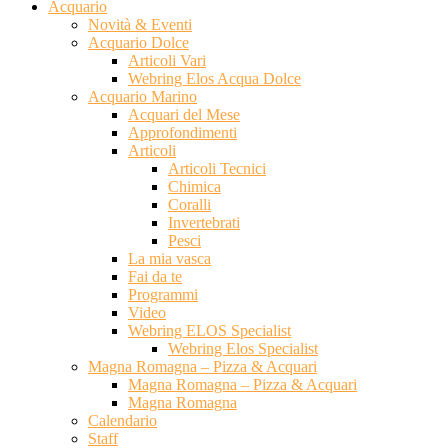
Acquario
Novità & Eventi
Acquario Dolce
Articoli Vari
Webring Elos Acqua Dolce
Acquario Marino
Acquari del Mese
Approfondimenti
Articoli
Articoli Tecnici
Chimica
Coralli
Invertebrati
Pesci
La mia vasca
Fai da te
Programmi
Video
Webring ELOS Specialist
Webring Elos Specialist
Magna Romagna – Pizza & Acquari
Magna Romagna – Pizza & Acquari
Magna Romagna
Calendario
Staff