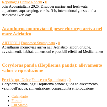
Reportages
Danilo Ronchi
-
0
Join AcquariaItalia 2026. Discover marine and freshwater
aquariums, aquascaping, corals, fish, international guests and a
dedicated B2B day
Acanthurus monroviae: il pesce chirurgo arriva nel
mare Adriatico
ARTICOLI
Francesco Spampinato
-
0
Acanthurus monroviae arriva nell’Adriatico: scopri origine,
avvistamenti, habitat, dimensioni e possibili effetti sul Mediterraneo
Corydoras panda (Hoplisoma panda): allevamento
valori e riproduzione
Pesci Acqua Dolce
Francesco Spampinato
-
0
Corydoras panda, oggi Hoplisoma panda: guida ad allevamento,
valori dell’acqua, alimentazione, compatibilità e riproduzione.
Calendario
Forum
Chi Siamo