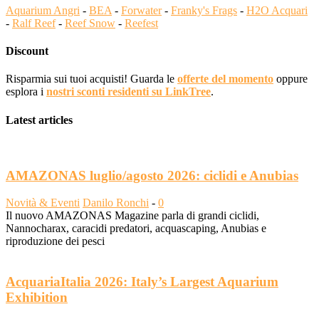
Aquarium Angri
-
BEA
-
Forwater
-
Franky's Frags
-
H2O Acquari
-
Ralf Reef
-
Reef Snow
-
Reefest
Discount
Risparmia sui tuoi acquisti! Guarda le
offerte del momento
oppure
esplora i
nostri sconti residenti su LinkTree
.
Latest articles
AMAZONAS luglio/agosto 2026: ciclidi e Anubias
Novità & Eventi
Danilo Ronchi
-
0
Il nuovo AMAZONAS Magazine parla di grandi ciclidi,
Nannocharax, caracidi predatori, acquascaping, Anubias e
riproduzione dei pesci
AcquariaItalia 2026: Italy’s Largest Aquarium
Exhibition