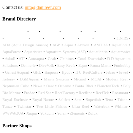
Contact us:
info@danireef.com
Brand Directory
AQUADISTRI
•
BEA
•
CARMAR
•
DAPHBIO
•
ELOS
•
FORWATER
•
GNC
•
OCEANLIFE
•
OCTO
•
ORPHEK
•
SICCE
•
TECO
•
VCORALS
•
3D-IRS
•
ADA (Aqua Design Amano)
•
AGP
•
Aipai
•
Alxyon
•
AMTRA
•
Aquaflora
•
AquaForest
•
Aquaristica
•
Aquarium Systems (ASF)
•
Aquatlantis
•
Aquatronica
•
Askoll
•
ATI
•
Autoaqua
•
Ceab
•
Chihiros
•
Coral Essentials
•
D-D Aquarium
Solutions
•
Dennerle
•
DiveVolk
•
Easy Reefs
•
Equo
•
Fauna Marin
•
Funhobby
•
Genesi Acquari
•
GHL
•
Haquoss
•
Hydor
•
ITC ReefCulture
•
Jebao
•
Juwel
•
Keloray
•
LGMAquari
•
Manta Systems
•
Micmol
•
MOAI
•
Modern Reef
•
Neptunian Cube
•
Newa
•
Oase
•
Oceamo
•
Panta Rhei
•
PlanctonTech
•
Poly
Bio Marine
•
Prodac
•
Red Sea
•
Reef Factory
•
Reefline
•
ReefTek
•
Rossmont
•
Royal Exclusiv
•
Royal Nature
•
Salifert
•
Sera
•
Superfish
•
Tetra
•
Triton
•
Tunze
•
Twinstar
•
Two Little Fishies
•
Ultra Reef
•
Waterbox
•
Whimar
•
WWWAQUA
•
Xaqua
•
Yokuchi
•
Yorah
•
Zlements
•
Zolux
Partner Shops