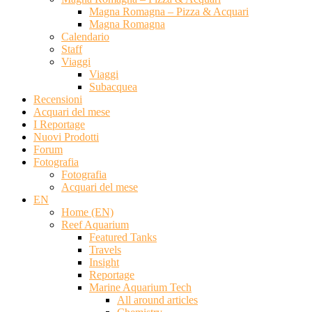
Magna Romagna – Pizza & Acquari
Magna Romagna
Calendario
Staff
Viaggi
Viaggi
Subacquea
Recensioni
Acquari del mese
I Reportage
Nuovi Prodotti
Forum
Fotografia
Fotografia
Acquari del mese
EN
Home (EN)
Reef Aquarium
Featured Tanks
Travels
Insight
Reportage
Marine Aquarium Tech
All around articles