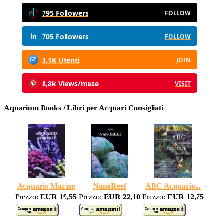
795 Followers
FOLLOW
705 Followers
FOLLOW
3,1K Utenti
JOIN
8,8k Views/mese
VISIT
Aquarium Books / Libri per Acquari Consigliati
Acquario Marino
NanoReef
ABC Acquario...
Prezzo:
EUR 19,55
Prezzo:
EUR 22,10
Prezzo:
EUR 12,75