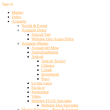
Sign in
Marino
Dolce
Acquario
Novità & Eventi
Acquario Dolce
Articoli Vari
Webring Elos Acqua Dolce
Acquario Marino
Acquari del Mese
Approfondimenti
Articoli
Articoli Tecnici
Chimica
Coralli
Invertebrati
Pesci
La mia vasca
Fai da te
Programmi
Video
Webring ELOS Specialist
Webring Elos Specialist
Magna Romagna – Pizza & Acquari