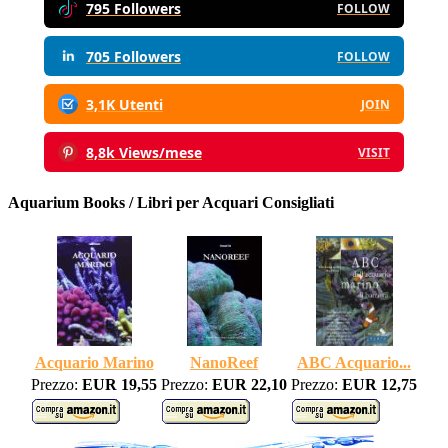
795 Followers
FOLLOW
705 Followers
FOLLOW
3,1K Utenti
JOIN
8,8k Views/mese
VISIT
Aquarium Books / Libri per Acquari Consigliati
Acquario Marino
NanoReef
ABC Acquario...
Prezzo:
EUR 19,55
Prezzo:
EUR 22,10
Prezzo:
EUR 12,75