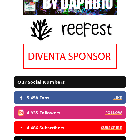
Our Social Numbers
5.458 Fans
LIKE
4.935 Followers
FOLLOW
4.486 Subscribers
SUBSCRIBE