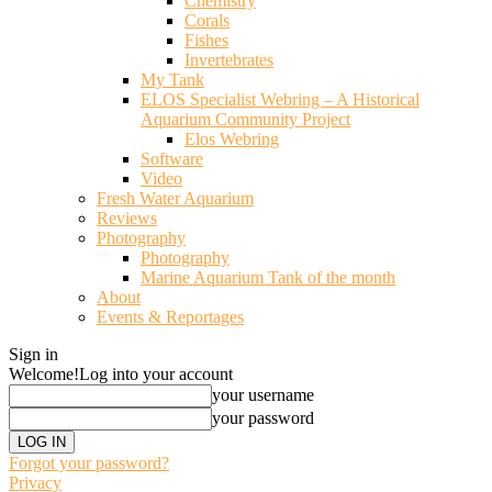
Chemistry
Corals
Fishes
Invertebrates
My Tank
ELOS Specialist Webring – A Historical
Aquarium Community Project
Elos Webring
Software
Video
Fresh Water Aquarium
Reviews
Photography
Photography
Marine Aquarium Tank of the month
About
Events & Reportages
Sign in
Welcome!
Log into your account
your username
your password
Forgot your password?
Privacy