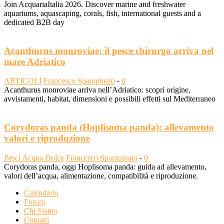
Join AcquariaItalia 2026. Discover marine and freshwater
aquariums, aquascaping, corals, fish, international guests and a
dedicated B2B day
Acanthurus monroviae: il pesce chirurgo arriva nel
mare Adriatico
ARTICOLI
Francesco Spampinato
-
0
Acanthurus monroviae arriva nell’Adriatico: scopri origine,
avvistamenti, habitat, dimensioni e possibili effetti sul Mediterraneo
Corydoras panda (Hoplisoma panda): allevamento
valori e riproduzione
Pesci Acqua Dolce
Francesco Spampinato
-
0
Corydoras panda, oggi Hoplisoma panda: guida ad allevamento,
valori dell’acqua, alimentazione, compatibilità e riproduzione.
Calendario
Forum
Chi Siamo
Contatti