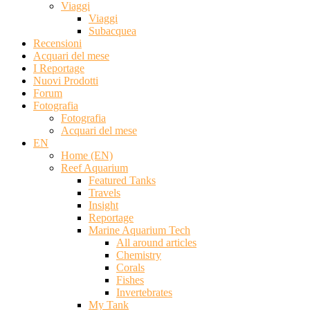
Viaggi
Viaggi
Subacquea
Recensioni
Acquari del mese
I Reportage
Nuovi Prodotti
Forum
Fotografia
Fotografia
Acquari del mese
EN
Home (EN)
Reef Aquarium
Featured Tanks
Travels
Insight
Reportage
Marine Aquarium Tech
All around articles
Chemistry
Corals
Fishes
Invertebrates
My Tank