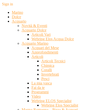
Sign in
Marino
Dolce
Acquario
Novità & Eventi
Acquario Dolce
Articoli Vari
Webring Elos Acqua Dolce
Acquario Marino
Acquari del Mese
Approfondimenti
Articoli
Articoli Tecnici
Chimica
Coralli
Invertebrati
Pesci
La mia vasca
Fai da te
Programmi
Video
Webring ELOS Specialist
Webring Elos Specialist
Magna Romagna – Pizza & Acquari