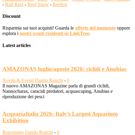
-
Ralf Reef
-
Reef Snow
-
Reefest
Discount
Risparmia sui tuoi acquisti! Guarda le
offerte del momento
oppure
esplora i
nostri sconti residenti su LinkTree
.
Latest articles
AMAZONAS luglio/agosto 2026: ciclidi e Anubias
Novità & Eventi
Danilo Ronchi
-
0
Il nuovo AMAZONAS Magazine parla di grandi ciclidi,
Nannocharax, caracidi predatori, acquascaping, Anubias e
riproduzione dei pesci
AcquariaItalia 2026: Italy’s Largest Aquarium
Exhibition
Reportages
Danilo Ronchi
-
0