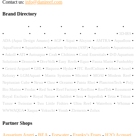
Contact us:
info@danireef.com
Brand Directory
AQUADISTRI
•
BEA
•
CARMAR
•
DAPHBIO
•
ELOS
•
FORWATER
•
GNC
•
OCEANLIFE
•
OCTO
•
ORPHEK
•
SICCE
•
TECO
•
VCORALS
•
3D-IRS
•
ADA (Aqua Design Amano)
•
AGP
•
Aipai
•
Alxyon
•
AMTRA
•
Aquaflora
•
AquaForest
•
Aquaristica
•
Aquarium Systems (ASF)
•
Aquatlantis
•
Aquatronica
•
Askoll
•
ATI
•
Autoaqua
•
Ceab
•
Chihiros
•
Coral Essentials
•
D-D Aquarium
Solutions
•
Dennerle
•
DiveVolk
•
Easy Reefs
•
Equo
•
Fauna Marin
•
Funhobby
•
Genesi Acquari
•
GHL
•
Haquoss
•
Hydor
•
ITC ReefCulture
•
Jebao
•
Juwel
•
Keloray
•
LGMAquari
•
Manta Systems
•
Micmol
•
MOAI
•
Modern Reef
•
Neptunian Cube
•
Newa
•
Oase
•
Oceamo
•
Panta Rhei
•
PlanctonTech
•
Poly
Bio Marine
•
Prodac
•
Red Sea
•
Reef Factory
•
Reefline
•
ReefTek
•
Rossmont
•
Royal Exclusiv
•
Royal Nature
•
Salifert
•
Sera
•
Superfish
•
Tetra
•
Triton
•
Tunze
•
Twinstar
•
Two Little Fishies
•
Ultra Reef
•
Waterbox
•
Whimar
•
WWWAQUA
•
Xaqua
•
Yokuchi
•
Yorah
•
Zlements
•
Zolux
Partner Shops
Aquarium Angri
-
BEA
-
Forwater
-
Franky's Frags
-
H2O Acquari