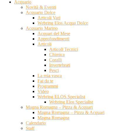
Acquario
Novità & Eventi
Acquario Dolce
Articoli Vari
Webring Elos Acqua Dolce
Acquario Marino
Acquari del Mese
Approfondimenti
Articoli
Articoli Tecnici
Chimica
Coralli
Invertebrati
Pesci
La mia vasca
Fai da te
Programmi
Video
Webring ELOS Specialist
Webring Elos Specialist
Magna Romagna – Pizza & Acquari
Magna Romagna – Pizza & Acquari
Magna Romagna
Calendario
Staff