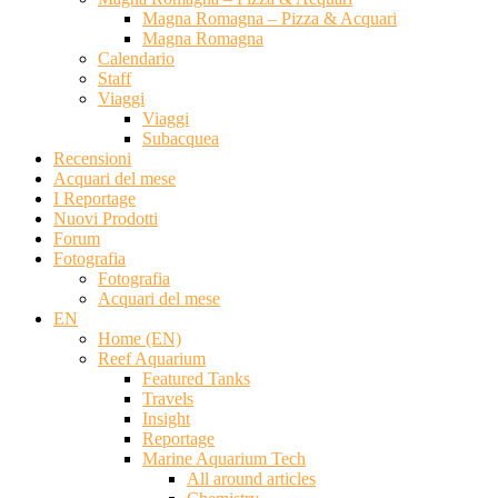
Magna Romagna – Pizza & Acquari
Magna Romagna
Calendario
Staff
Viaggi
Viaggi
Subacquea
Recensioni
Acquari del mese
I Reportage
Nuovi Prodotti
Forum
Fotografia
Fotografia
Acquari del mese
EN
Home (EN)
Reef Aquarium
Featured Tanks
Travels
Insight
Reportage
Marine Aquarium Tech
All around articles