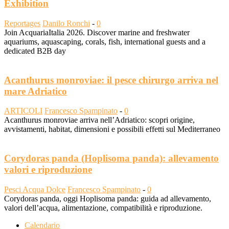
Exhibition
Reportages
Danilo Ronchi
-
0
Join AcquariaItalia 2026. Discover marine and freshwater
aquariums, aquascaping, corals, fish, international guests and a
dedicated B2B day
Acanthurus monroviae: il pesce chirurgo arriva nel
mare Adriatico
ARTICOLI
Francesco Spampinato
-
0
Acanthurus monroviae arriva nell’Adriatico: scopri origine,
avvistamenti, habitat, dimensioni e possibili effetti sul Mediterraneo
Corydoras panda (Hoplisoma panda): allevamento
valori e riproduzione
Pesci Acqua Dolce
Francesco Spampinato
-
0
Corydoras panda, oggi Hoplisoma panda: guida ad allevamento,
valori dell’acqua, alimentazione, compatibilità e riproduzione.
Calendario