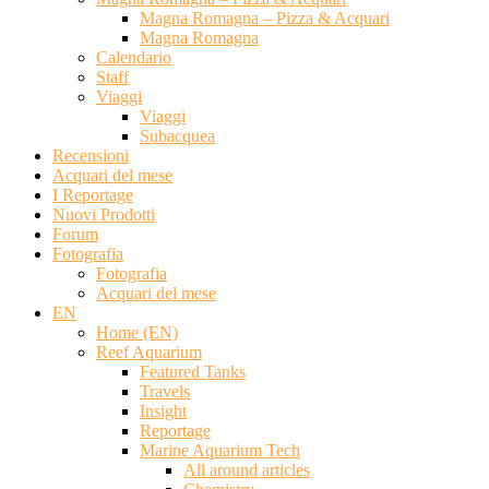
Magna Romagna – Pizza & Acquari
Magna Romagna
Calendario
Staff
Viaggi
Viaggi
Subacquea
Recensioni
Acquari del mese
I Reportage
Nuovi Prodotti
Forum
Fotografia
Fotografia
Acquari del mese
EN
Home (EN)
Reef Aquarium
Featured Tanks
Travels
Insight
Reportage
Marine Aquarium Tech
All around articles