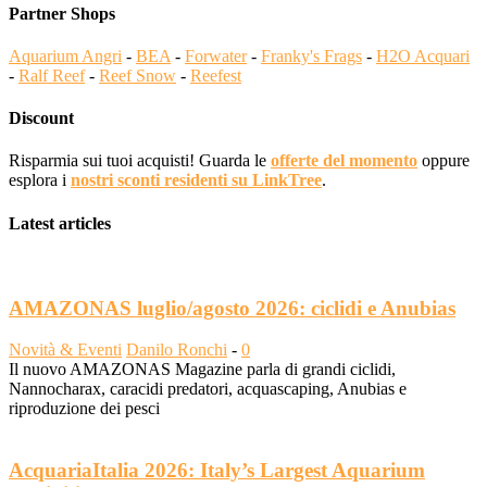
Partner Shops
Aquarium Angri
-
BEA
-
Forwater
-
Franky's Frags
-
H2O Acquari
-
Ralf Reef
-
Reef Snow
-
Reefest
Discount
Risparmia sui tuoi acquisti! Guarda le
offerte del momento
oppure
esplora i
nostri sconti residenti su LinkTree
.
Latest articles
AMAZONAS luglio/agosto 2026: ciclidi e Anubias
Novità & Eventi
Danilo Ronchi
-
0
Il nuovo AMAZONAS Magazine parla di grandi ciclidi,
Nannocharax, caracidi predatori, acquascaping, Anubias e
riproduzione dei pesci
AcquariaItalia 2026: Italy’s Largest Aquarium