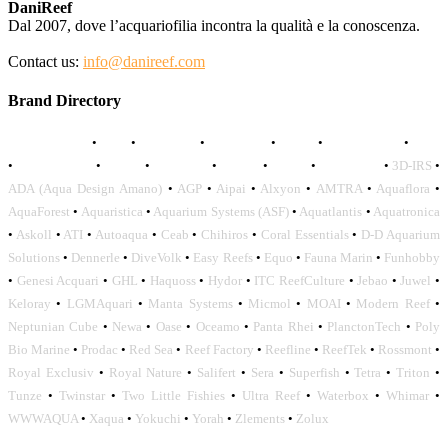
DaniReef
Dal 2007, dove l’acquariofilia incontra la qualità e la conoscenza.
Contact us:
info@danireef.com
Brand Directory
AQUADISTRI
•
BEA
•
CARMAR
•
DAPHBIO
•
ELOS
•
FORWATER
•
GNC
•
OCEANLIFE
•
OCTO
•
ORPHEK
•
SICCE
•
TECO
•
VCORALS
•
3D-IRS
•
ADA (Aqua Design Amano)
•
AGP
•
Aipai
•
Alxyon
•
AMTRA
•
Aquaflora
•
AquaForest
•
Aquaristica
•
Aquarium Systems (ASF)
•
Aquatlantis
•
Aquatronica
•
Askoll
•
ATI
•
Autoaqua
•
Ceab
•
Chihiros
•
Coral Essentials
•
D-D Aquarium
Solutions
•
Dennerle
•
DiveVolk
•
Easy Reefs
•
Equo
•
Fauna Marin
•
Funhobby
•
Genesi Acquari
•
GHL
•
Haquoss
•
Hydor
•
ITC ReefCulture
•
Jebao
•
Juwel
•
Keloray
•
LGMAquari
•
Manta Systems
•
Micmol
•
MOAI
•
Modern Reef
•
Neptunian Cube
•
Newa
•
Oase
•
Oceamo
•
Panta Rhei
•
PlanctonTech
•
Poly
Bio Marine
•
Prodac
•
Red Sea
•
Reef Factory
•
Reefline
•
ReefTek
•
Rossmont
•
Royal Exclusiv
•
Royal Nature
•
Salifert
•
Sera
•
Superfish
•
Tetra
•
Triton
•
Tunze
•
Twinstar
•
Two Little Fishies
•
Ultra Reef
•
Waterbox
•
Whimar
•
WWWAQUA
•
Xaqua
•
Yokuchi
•
Yorah
•
Zlements
•
Zolux