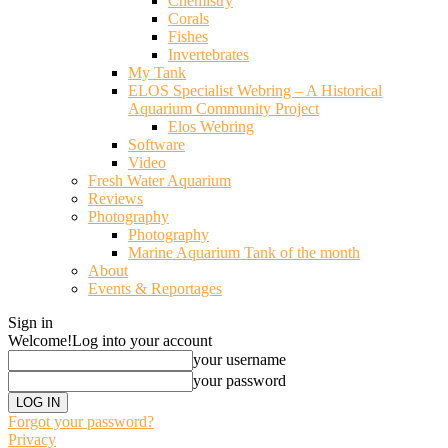
Chemistry
Corals
Fishes
Invertebrates
My Tank
ELOS Specialist Webring – A Historical
Aquarium Community Project
Elos Webring
Software
Video
Fresh Water Aquarium
Reviews
Photography
Photography
Marine Aquarium Tank of the month
About
Events & Reportages
Sign in
Welcome!
Log into your account
your username
your password
Forgot your password?
Privacy