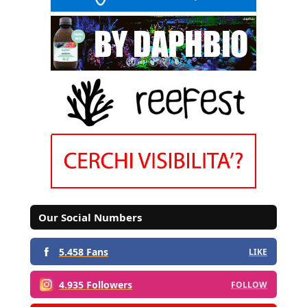
Our Social Numbers
5.458 Fans
LIKE
4.935 Followers
FOLLOW