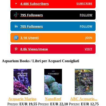
4.486 Subscribers
SUBSCRIBE
795 Followers
FOLLOW
705 Followers
FOLLOW
3,1K Utenti
JOIN
8,8k Views/mese
VISIT
Aquarium Books / Libri per Acquari Consigliati
Acquario Marino
NanoReef
ABC Acquario...
Prezzo:
EUR 19,55
Prezzo:
EUR 22,10
Prezzo:
EUR 12,75