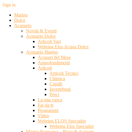
Sign in
Marino
Dolce
Acquario
Novità & Eventi
Acquario Dolce
Articoli Vari
Webring Elos Acqua Dolce
Acquario Marino
Acquari del Mese
Approfondimenti
Articoli
Articoli Tecnici
Chimica
Coralli
Invertebrati
Pesci
La mia vasca
Fai da te
Programmi
Video
Webring ELOS Specialist
Webring Elos Specialist
Magna Romagna – Pizza & Acquari