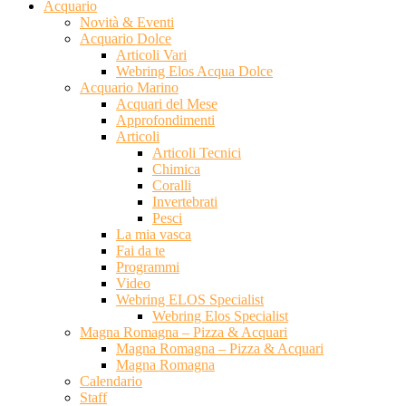
Acquario
Novità & Eventi
Acquario Dolce
Articoli Vari
Webring Elos Acqua Dolce
Acquario Marino
Acquari del Mese
Approfondimenti
Articoli
Articoli Tecnici
Chimica
Coralli
Invertebrati
Pesci
La mia vasca
Fai da te
Programmi
Video
Webring ELOS Specialist
Webring Elos Specialist
Magna Romagna – Pizza & Acquari
Magna Romagna – Pizza & Acquari
Magna Romagna
Calendario
Staff