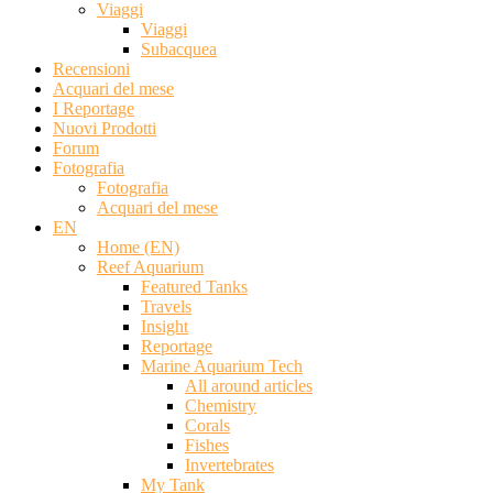
Viaggi
Viaggi
Subacquea
Recensioni
Acquari del mese
I Reportage
Nuovi Prodotti
Forum
Fotografia
Fotografia
Acquari del mese
EN
Home (EN)
Reef Aquarium
Featured Tanks
Travels
Insight
Reportage
Marine Aquarium Tech
All around articles
Chemistry
Corals
Fishes
Invertebrates
My Tank