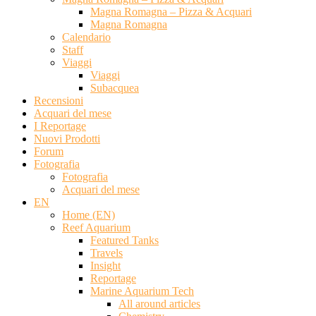
Magna Romagna – Pizza & Acquari
Magna Romagna
Calendario
Staff
Viaggi
Viaggi
Subacquea
Recensioni
Acquari del mese
I Reportage
Nuovi Prodotti
Forum
Fotografia
Fotografia
Acquari del mese
EN
Home (EN)
Reef Aquarium
Featured Tanks
Travels
Insight
Reportage
Marine Aquarium Tech
All around articles