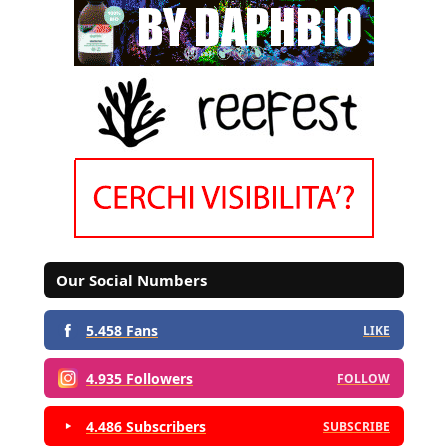
Our Social Numbers
5.458 Fans
LIKE
4.935 Followers
FOLLOW
4.486 Subscribers
SUBSCRIBE