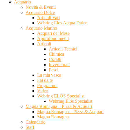
Acquario
Novità & Eventi
Acquario Dolce
Articoli Vari
Webring Elos Acqua Dolce
Acquario Marino
Acquari del Mese
Approfondimenti
Articoli
Articoli Tecnici
Chimica
Coralli
Invertebrati
Pesci
La mia vasca
Fai da te
Programmi
Video
Webring ELOS Specialist
Webring Elos Specialist
Magna Romagna – Pizza & Acquari
Magna Romagna – Pizza & Acquari
Magna Romagna
Calendario
Staff