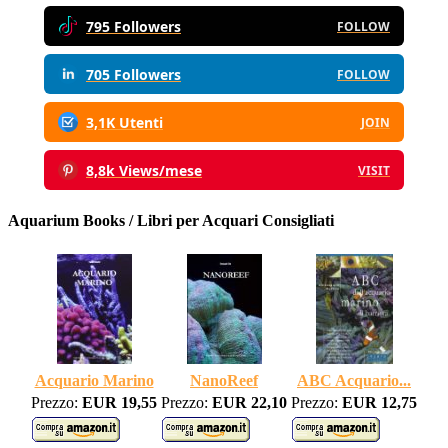
795 Followers
FOLLOW
705 Followers
FOLLOW
3,1K Utenti
JOIN
8,8k Views/mese
VISIT
Aquarium Books / Libri per Acquari Consigliati
Acquario Marino
NanoReef
ABC Acquario...
Prezzo:
EUR 19,55
Prezzo:
EUR 22,10
Prezzo:
EUR 12,75