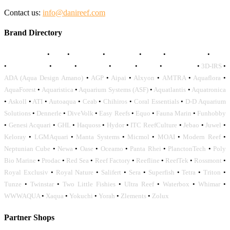
Contact us:
info@danireef.com
Brand Directory
AQUADISTRI
•
BEA
•
CARMAR
•
DAPHBIO
•
ELOS
•
FORWATER
•
GNC
•
OCEANLIFE
•
OCTO
•
ORPHEK
•
SICCE
•
TECO
•
VCORALS
•
3D-IRS
•
ADA (Aqua Design Amano)
•
AGP
•
Aipai
•
Alxyon
•
AMTRA
•
Aquaflora
•
AquaForest
•
Aquaristica
•
Aquarium Systems (ASF)
•
Aquatlantis
•
Aquatronica
•
Askoll
•
ATI
•
Autoaqua
•
Ceab
•
Chihiros
•
Coral Essentials
•
D-D Aquarium
Solutions
•
Dennerle
•
DiveVolk
•
Easy Reefs
•
Equo
•
Fauna Marin
•
Funhobby
•
Genesi Acquari
•
GHL
•
Haquoss
•
Hydor
•
ITC ReefCulture
•
Jebao
•
Juwel
•
Keloray
•
LGMAquari
•
Manta Systems
•
Micmol
•
MOAI
•
Modern Reef
•
Neptunian Cube
•
Newa
•
Oase
•
Oceamo
•
Panta Rhei
•
PlanctonTech
•
Poly
Bio Marine
•
Prodac
•
Red Sea
•
Reef Factory
•
Reefline
•
ReefTek
•
Rossmont
•
Royal Exclusiv
•
Royal Nature
•
Salifert
•
Sera
•
Superfish
•
Tetra
•
Triton
•
Tunze
•
Twinstar
•
Two Little Fishies
•
Ultra Reef
•
Waterbox
•
Whimar
•
WWWAQUA
•
Xaqua
•
Yokuchi
•
Yorah
•
Zlements
•
Zolux
Partner Shops