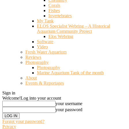
Chemistry
Corals
Fishes
Invertebrates
My Tank
ELOS Specialist Webring – A Historical
Aquarium Community Project
Elos Webring
Software
Video
Fresh Water Aquarium
Reviews
Photography
Photography
Marine Aquarium Tank of the month
About
Events & Reportages
Sign in
Welcome!
Log into your account
your username
your password
Forgot your password?
Privacy