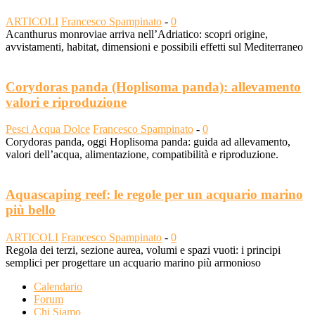
ARTICOLI
Francesco Spampinato
-
0
Acanthurus monroviae arriva nell’Adriatico: scopri origine,
avvistamenti, habitat, dimensioni e possibili effetti sul Mediterraneo
Corydoras panda (Hoplisoma panda): allevamento
valori e riproduzione
Pesci Acqua Dolce
Francesco Spampinato
-
0
Corydoras panda, oggi Hoplisoma panda: guida ad allevamento,
valori dell’acqua, alimentazione, compatibilità e riproduzione.
Aquascaping reef: le regole per un acquario marino
più bello
ARTICOLI
Francesco Spampinato
-
0
Regola dei terzi, sezione aurea, volumi e spazi vuoti: i principi
semplici per progettare un acquario marino più armonioso
Calendario
Forum
Chi Siamo