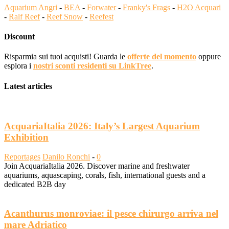
Aquarium Angri
-
BEA
-
Forwater
-
Franky's Frags
-
H2O Acquari
-
Ralf Reef
-
Reef Snow
-
Reefest
Discount
Risparmia sui tuoi acquisti! Guarda le
offerte del momento
oppure
esplora i
nostri sconti residenti su LinkTree
.
Latest articles
AcquariaItalia 2026: Italy’s Largest Aquarium
Exhibition
Reportages
Danilo Ronchi
-
0
Join AcquariaItalia 2026. Discover marine and freshwater
aquariums, aquascaping, corals, fish, international guests and a
dedicated B2B day
Acanthurus monroviae: il pesce chirurgo arriva nel
mare Adriatico