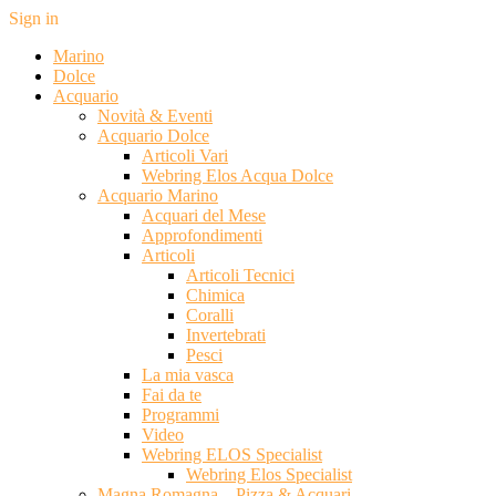
Sign in
Marino
Dolce
Acquario
Novità & Eventi
Acquario Dolce
Articoli Vari
Webring Elos Acqua Dolce
Acquario Marino
Acquari del Mese
Approfondimenti
Articoli
Articoli Tecnici
Chimica
Coralli
Invertebrati
Pesci
La mia vasca
Fai da te
Programmi
Video
Webring ELOS Specialist
Webring Elos Specialist
Magna Romagna – Pizza & Acquari