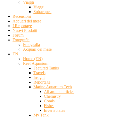
Viaggi
Viaggi
Subacquea
Recensioni
Acquari del mese
I Reportage
Nuovi Prodotti
Forum
Fotografia
Fotografia
Acquari del mese
EN
Home (EN)
Reef Aquarium
Featured Tanks
Travels
Insight
Reportage
Marine Aquarium Tech
All around articles
Chemistry
Corals
Fishes
Invertebrates
My Tank