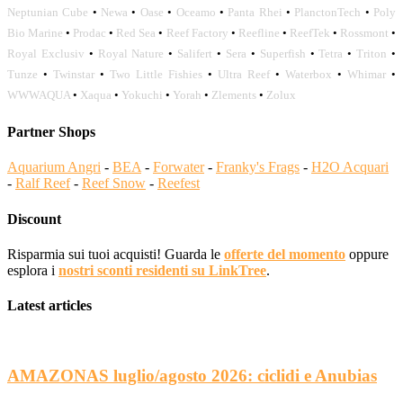
Neptunian Cube
•
Newa
•
Oase
•
Oceamo
•
Panta Rhei
•
PlanctonTech
•
Poly
Bio Marine
•
Prodac
•
Red Sea
•
Reef Factory
•
Reefline
•
ReefTek
•
Rossmont
•
Royal Exclusiv
•
Royal Nature
•
Salifert
•
Sera
•
Superfish
•
Tetra
•
Triton
•
Tunze
•
Twinstar
•
Two Little Fishies
•
Ultra Reef
•
Waterbox
•
Whimar
•
WWWAQUA
•
Xaqua
•
Yokuchi
•
Yorah
•
Zlements
•
Zolux
Partner Shops
Aquarium Angri
-
BEA
-
Forwater
-
Franky's Frags
-
H2O Acquari
-
Ralf Reef
-
Reef Snow
-
Reefest
Discount
Risparmia sui tuoi acquisti! Guarda le
offerte del momento
oppure
esplora i
nostri sconti residenti su LinkTree
.
Latest articles
AMAZONAS luglio/agosto 2026: ciclidi e Anubias