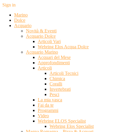
Sign in
Marino
Dolce
Acquario
Novità & Eventi
Acquario Dolce
Articoli Vari
Webring Elos Acqua Dolce
Acquario Marino
Acquari del Mese
Approfondimenti
Articoli
Articoli Tecnici
Chimica
Coralli
Invertebrati
Pesci
La mia vasca
Fai da te
Programmi
Video
Webring ELOS Specialist
Webring Elos Specialist
Magna Romagna – Pizza & Acquari