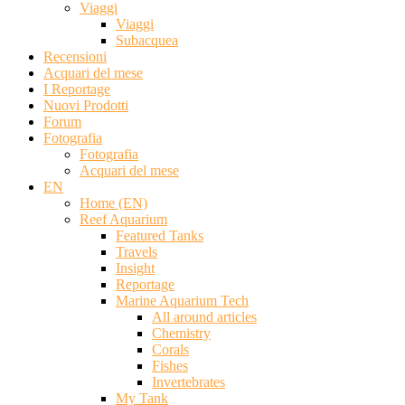
Viaggi
Viaggi
Subacquea
Recensioni
Acquari del mese
I Reportage
Nuovi Prodotti
Forum
Fotografia
Fotografia
Acquari del mese
EN
Home (EN)
Reef Aquarium
Featured Tanks
Travels
Insight
Reportage
Marine Aquarium Tech
All around articles
Chemistry
Corals
Fishes
Invertebrates
My Tank