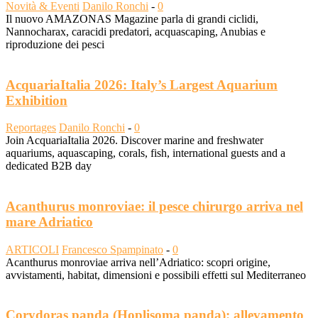
Novità & Eventi
Danilo Ronchi
-
0
Il nuovo AMAZONAS Magazine parla di grandi ciclidi,
Nannocharax, caracidi predatori, acquascaping, Anubias e
riproduzione dei pesci
AcquariaItalia 2026: Italy’s Largest Aquarium
Exhibition
Reportages
Danilo Ronchi
-
0
Join AcquariaItalia 2026. Discover marine and freshwater
aquariums, aquascaping, corals, fish, international guests and a
dedicated B2B day
Acanthurus monroviae: il pesce chirurgo arriva nel
mare Adriatico
ARTICOLI
Francesco Spampinato
-
0
Acanthurus monroviae arriva nell’Adriatico: scopri origine,
avvistamenti, habitat, dimensioni e possibili effetti sul Mediterraneo
Corydoras panda (Hoplisoma panda): allevamento