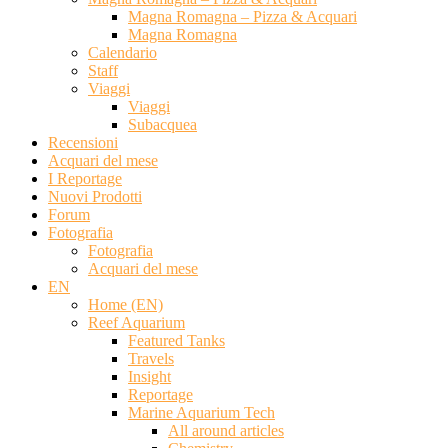
Magna Romagna – Pizza & Acquari
Magna Romagna
Calendario
Staff
Viaggi
Viaggi
Subacquea
Recensioni
Acquari del mese
I Reportage
Nuovi Prodotti
Forum
Fotografia
Fotografia
Acquari del mese
EN
Home (EN)
Reef Aquarium
Featured Tanks
Travels
Insight
Reportage
Marine Aquarium Tech
All around articles