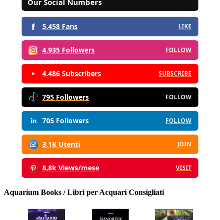
Our Social Numbers
5.458 Fans
LIKE
4.935 Followers
FOLLOW
4.486 Subscribers
SUBSCRIBE
795 Followers
FOLLOW
705 Followers
FOLLOW
3,1K Utenti
JOIN
8,8k Views/mese
VISIT
Aquarium Books / Libri per Acquari Consigliati