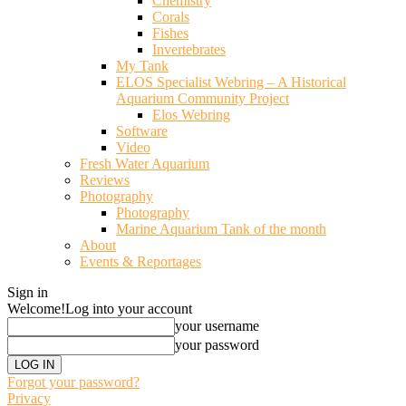
Chemistry
Corals
Fishes
Invertebrates
My Tank
ELOS Specialist Webring – A Historical
Aquarium Community Project
Elos Webring
Software
Video
Fresh Water Aquarium
Reviews
Photography
Photography
Marine Aquarium Tank of the month
About
Events & Reportages
Sign in
Welcome!
Log into your account
your username
your password
Forgot your password?
Privacy