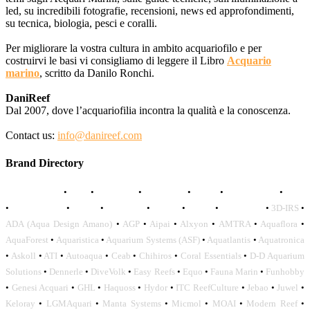
led, su incredibili fotografie, recensioni, news ed approfondimenti,
su tecnica, biologia, pesci e coralli.
Per migliorare la vostra cultura in ambito acquariofilo e per
costruirvi le basi vi consigliamo di leggere il Libro
Acquario
marino
, scritto da Danilo Ronchi.
DaniReef
Dal 2007, dove l’acquariofilia incontra la qualità e la conoscenza.
Contact us:
info@danireef.com
Brand Directory
AQUADISTRI
•
BEA
•
CARMAR
•
DAPHBIO
•
ELOS
•
FORWATER
•
GNC
•
OCEANLIFE
•
OCTO
•
ORPHEK
•
SICCE
•
TECO
•
VCORALS
•
3D-IRS
•
ADA (Aqua Design Amano)
•
AGP
•
Aipai
•
Alxyon
•
AMTRA
•
Aquaflora
•
AquaForest
•
Aquaristica
•
Aquarium Systems (ASF)
•
Aquatlantis
•
Aquatronica
•
Askoll
•
ATI
•
Autoaqua
•
Ceab
•
Chihiros
•
Coral Essentials
•
D-D Aquarium
Solutions
•
Dennerle
•
DiveVolk
•
Easy Reefs
•
Equo
•
Fauna Marin
•
Funhobby
•
Genesi Acquari
•
GHL
•
Haquoss
•
Hydor
•
ITC ReefCulture
•
Jebao
•
Juwel
•
Keloray
•
LGMAquari
•
Manta Systems
•
Micmol
•
MOAI
•
Modern Reef
•