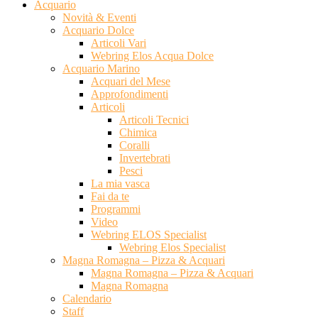
Acquario
Novità & Eventi
Acquario Dolce
Articoli Vari
Webring Elos Acqua Dolce
Acquario Marino
Acquari del Mese
Approfondimenti
Articoli
Articoli Tecnici
Chimica
Coralli
Invertebrati
Pesci
La mia vasca
Fai da te
Programmi
Video
Webring ELOS Specialist
Webring Elos Specialist
Magna Romagna – Pizza & Acquari
Magna Romagna – Pizza & Acquari
Magna Romagna
Calendario
Staff