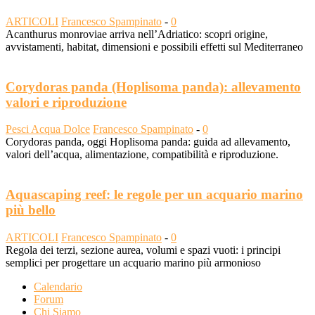
ARTICOLI
Francesco Spampinato
-
0
Acanthurus monroviae arriva nell’Adriatico: scopri origine,
avvistamenti, habitat, dimensioni e possibili effetti sul Mediterraneo
Corydoras panda (Hoplisoma panda): allevamento
valori e riproduzione
Pesci Acqua Dolce
Francesco Spampinato
-
0
Corydoras panda, oggi Hoplisoma panda: guida ad allevamento,
valori dell’acqua, alimentazione, compatibilità e riproduzione.
Aquascaping reef: le regole per un acquario marino
più bello
ARTICOLI
Francesco Spampinato
-
0
Regola dei terzi, sezione aurea, volumi e spazi vuoti: i principi
semplici per progettare un acquario marino più armonioso
Calendario
Forum
Chi Siamo