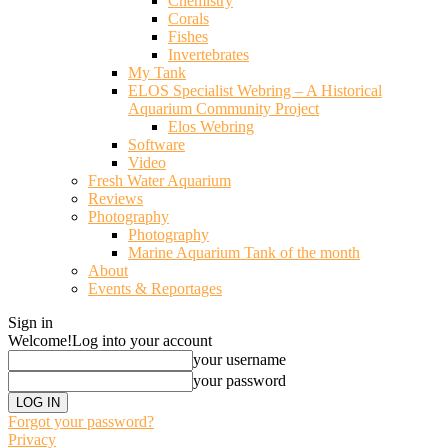
Chemistry
Corals
Fishes
Invertebrates
My Tank
ELOS Specialist Webring – A Historical
Aquarium Community Project
Elos Webring
Software
Video
Fresh Water Aquarium
Reviews
Photography
Photography
Marine Aquarium Tank of the month
About
Events & Reportages
Sign in
Welcome!
Log into your account
your username
your password
Forgot your password?
Privacy