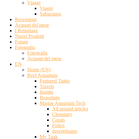
Viaggi
Viaggi
Subacquea
Recensioni
Acquari del mese
I Reportage
Nuovi Prodotti
Forum
Fotografia
Fotografia
Acquari del mese
EN
Home (EN)
Reef Aquarium
Featured Tanks
Travels
Insight
Reportage
Marine Aquarium Tech
All around articles
Chemistry
Corals
Fishes
Invertebrates
My Tank