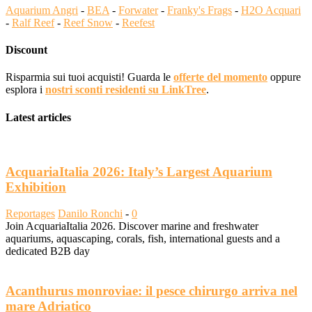
Aquarium Angri
-
BEA
-
Forwater
-
Franky's Frags
-
H2O Acquari
-
Ralf Reef
-
Reef Snow
-
Reefest
Discount
Risparmia sui tuoi acquisti! Guarda le
offerte del momento
oppure
esplora i
nostri sconti residenti su LinkTree
.
Latest articles
AcquariaItalia 2026: Italy’s Largest Aquarium
Exhibition
Reportages
Danilo Ronchi
-
0
Join AcquariaItalia 2026. Discover marine and freshwater
aquariums, aquascaping, corals, fish, international guests and a
dedicated B2B day
Acanthurus monroviae: il pesce chirurgo arriva nel
mare Adriatico