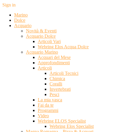
Sign in
Marino
Dolce
Acquario
Novità & Eventi
Acquario Dolce
Articoli Vari
Webring Elos Acqua Dolce
Acquario Marino
Acquari del Mese
Approfondimenti
Articoli
Articoli Tecnici
Chimica
Coralli
Invertebrati
Pesci
La mia vasca
Fai da te
Programmi
Video
Webring ELOS Specialist
Webring Elos Specialist
Magna Romagna – Pizza & Acquari