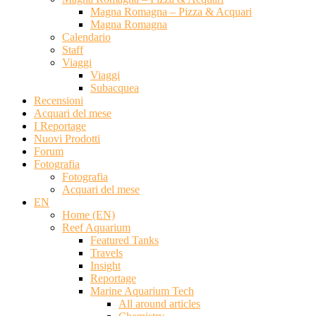
Magna Romagna – Pizza & Acquari
Magna Romagna
Calendario
Staff
Viaggi
Viaggi
Subacquea
Recensioni
Acquari del mese
I Reportage
Nuovi Prodotti
Forum
Fotografia
Fotografia
Acquari del mese
EN
Home (EN)
Reef Aquarium
Featured Tanks
Travels
Insight
Reportage
Marine Aquarium Tech
All around articles