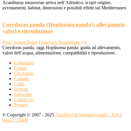
Acanthurus monroviae arriva nell’Adriatico: scopri origine,
avvistamenti, habitat, dimensioni e possibili effetti sul Mediterraneo
Corydoras panda (Hoplisoma panda): allevamento
valori e riproduzione
Pesci Acqua Dolce
Francesco Spampinato
-
0
Corydoras panda, oggi Hoplisoma panda: guida ad allevamento,
valori dell’acqua, alimentazione, compatibilità e riproduzione.
Calendario
Forum
Chi Siamo
Contatti
Links
Iscriviti
Subscribe
Contact us
Privacy
© Copyright © 2007 - 2025
DaniReef di Simona Galassi - P.IVA
04127710400