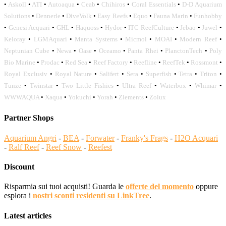
•
Askoll
•
ATI
•
Autoaqua
•
Ceab
•
Chihiros
•
Coral Essentials
•
D-D Aquarium
Solutions
•
Dennerle
•
DiveVolk
•
Easy Reefs
•
Equo
•
Fauna Marin
•
Funhobby
•
Genesi Acquari
•
GHL
•
Haquoss
•
Hydor
•
ITC ReefCulture
•
Jebao
•
Juwel
•
Keloray
•
LGMAquari
•
Manta Systems
•
Micmol
•
MOAI
•
Modern Reef
•
Neptunian Cube
•
Newa
•
Oase
•
Oceamo
•
Panta Rhei
•
PlanctonTech
•
Poly
Bio Marine
•
Prodac
•
Red Sea
•
Reef Factory
•
Reefline
•
ReefTek
•
Rossmont
•
Royal Exclusiv
•
Royal Nature
•
Salifert
•
Sera
•
Superfish
•
Tetra
•
Triton
•
Tunze
•
Twinstar
•
Two Little Fishies
•
Ultra Reef
•
Waterbox
•
Whimar
•
WWWAQUA
•
Xaqua
•
Yokuchi
•
Yorah
•
Zlements
•
Zolux
Partner Shops
Aquarium Angri
-
BEA
-
Forwater
-
Franky's Frags
-
H2O Acquari
-
Ralf Reef
-
Reef Snow
-
Reefest
Discount
Risparmia sui tuoi acquisti! Guarda le
offerte del momento
oppure
esplora i
nostri sconti residenti su LinkTree
.
Latest articles