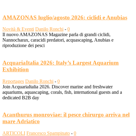
AMAZONAS luglio/agosto 2026: ciclidi e Anubias
Novità & Eventi
Danilo Ronchi
-
0
Il nuovo AMAZONAS Magazine parla di grandi ciclidi,
Nannocharax, caracidi predatori, acquascaping, Anubias e
riproduzione dei pesci
AcquariaItalia 2026: Italy’s Largest Aquarium
Exhibition
Reportages
Danilo Ronchi
-
0
Join AcquariaItalia 2026. Discover marine and freshwater
aquariums, aquascaping, corals, fish, international guests and a
dedicated B2B day
Acanthurus monroviae: il pesce chirurgo arriva nel
mare Adriatico
ARTICOLI
Francesco Spampinato
-
0