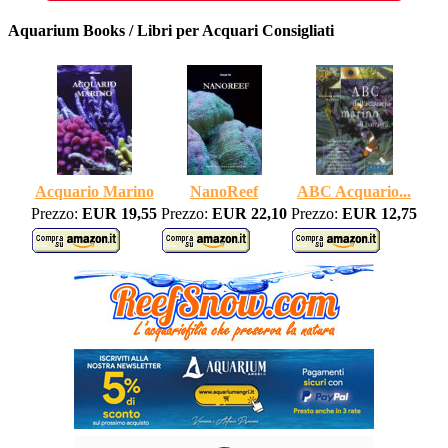
Aquarium Books / Libri per Acquari Consigliati
Acquario Marino
NanoReef
ABC Acquario...
Prezzo:
EUR 19,55
Prezzo:
EUR 22,10
Prezzo:
EUR 12,75