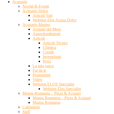
Acquario
Novità & Eventi
Acquario Dolce
Articoli Vari
Webring Elos Acqua Dolce
Acquario Marino
Acquari del Mese
Approfondimenti
Articoli
Articoli Tecnici
Chimica
Coralli
Invertebrati
Pesci
La mia vasca
Fai da te
Programmi
Video
Webring ELOS Specialist
Webring Elos Specialist
Magna Romagna – Pizza & Acquari
Magna Romagna – Pizza & Acquari
Magna Romagna
Calendario
Staff