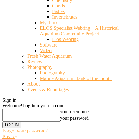
Chemistry
Corals
Fishes
Invertebrates
My Tank
ELOS Specialist Webring – A Historical
Aquarium Community Project
Elos Webring
Software
Video
Fresh Water Aquarium
Reviews
Photography
Photography
Marine Aquarium Tank of the month
About
Events & Reportages
Sign in
Welcome!
Log into your account
your username
your password
Forgot your password?
Privacy