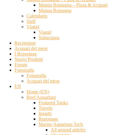
Magna Romagna – Pizza & Acquari
Magna Romagna
Calendario
Staff
Viaggi
Viaggi
Subacquea
Recensioni
Acquari del mese
I Reportage
Nuovi Prodotti
Forum
Fotografia
Fotografia
Acquari del mese
EN
Home (EN)
Reef Aquarium
Featured Tanks
Travels
Insight
Reportage
Marine Aquarium Tech
All around articles