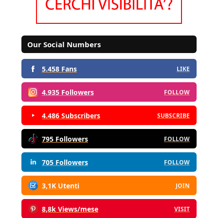
Our Social Numbers
5.458 Fans
LIKE
4.935 Followers
FOLLOW
4.486 Subscribers
SUBSCRIBE
795 Followers
FOLLOW
705 Followers
FOLLOW
3,1K Utenti
JOIN
8,8k Views/mese
VISIT