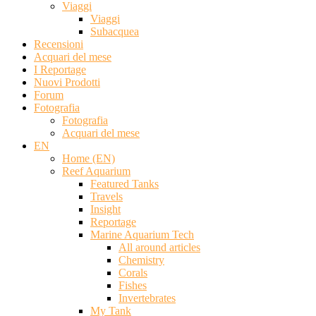
Viaggi
Viaggi
Subacquea
Recensioni
Acquari del mese
I Reportage
Nuovi Prodotti
Forum
Fotografia
Fotografia
Acquari del mese
EN
Home (EN)
Reef Aquarium
Featured Tanks
Travels
Insight
Reportage
Marine Aquarium Tech
All around articles
Chemistry
Corals
Fishes
Invertebrates
My Tank