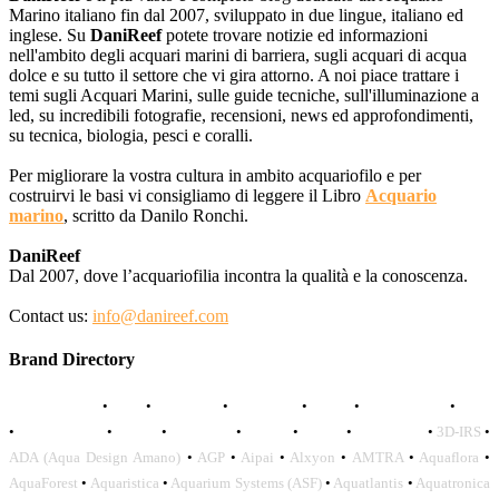
Marino italiano fin dal 2007, sviluppato in due lingue, italiano ed
inglese. Su
DaniReef
potete trovare notizie ed informazioni
nell'ambito degli acquari marini di barriera, sugli acquari di acqua
dolce e su tutto il settore che vi gira attorno. A noi piace trattare i
temi sugli Acquari Marini, sulle guide tecniche, sull'illuminazione a
led, su incredibili fotografie, recensioni, news ed approfondimenti,
su tecnica, biologia, pesci e coralli.
Per migliorare la vostra cultura in ambito acquariofilo e per
costruirvi le basi vi consigliamo di leggere il Libro
Acquario
marino
, scritto da Danilo Ronchi.
DaniReef
Dal 2007, dove l’acquariofilia incontra la qualità e la conoscenza.
Contact us:
info@danireef.com
Brand Directory
AQUADISTRI
•
BEA
•
CARMAR
•
DAPHBIO
•
ELOS
•
FORWATER
•
GNC
•
OCEANLIFE
•
OCTO
•
ORPHEK
•
SICCE
•
TECO
•
VCORALS
•
3D-IRS
•
ADA (Aqua Design Amano)
•
AGP
•
Aipai
•
Alxyon
•
AMTRA
•
Aquaflora
•
AquaForest
•
Aquaristica
•
Aquarium Systems (ASF)
•
Aquatlantis
•
Aquatronica