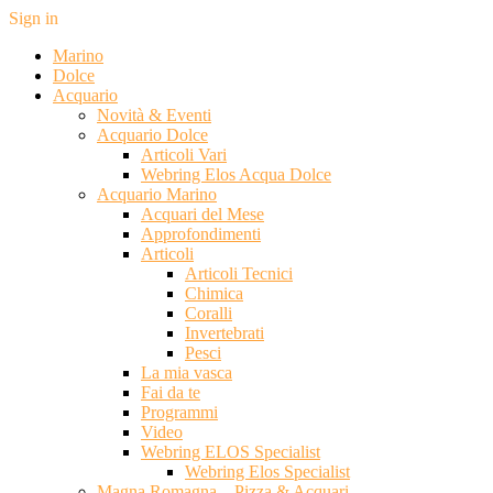
Sign in
Marino
Dolce
Acquario
Novità & Eventi
Acquario Dolce
Articoli Vari
Webring Elos Acqua Dolce
Acquario Marino
Acquari del Mese
Approfondimenti
Articoli
Articoli Tecnici
Chimica
Coralli
Invertebrati
Pesci
La mia vasca
Fai da te
Programmi
Video
Webring ELOS Specialist
Webring Elos Specialist
Magna Romagna – Pizza & Acquari