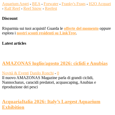
Aquarium Angri
-
BEA
-
Forwater
-
Franky's Frags
-
H2O Acquari
-
Ralf Reef
-
Reef Snow
-
Reefest
Discount
Risparmia sui tuoi acquisti! Guarda le
offerte del momento
oppure
esplora i
nostri sconti residenti su LinkTree
.
Latest articles
AMAZONAS luglio/agosto 2026: ciclidi e Anubias
Novità & Eventi
Danilo Ronchi
-
0
Il nuovo AMAZONAS Magazine parla di grandi ciclidi,
Nannocharax, caracidi predatori, acquascaping, Anubias e
riproduzione dei pesci
AcquariaItalia 2026: Italy’s Largest Aquarium
Exhibition