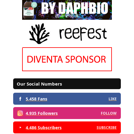
Our Social Numbers
5.458 Fans
LIKE
4.935 Followers
FOLLOW
4.486 Subscribers
SUBSCRIBE