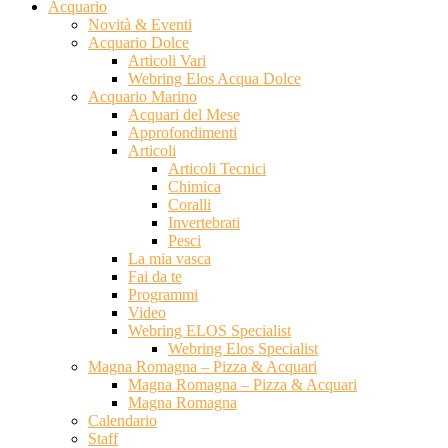
Acquario
Novità & Eventi
Acquario Dolce
Articoli Vari
Webring Elos Acqua Dolce
Acquario Marino
Acquari del Mese
Approfondimenti
Articoli
Articoli Tecnici
Chimica
Coralli
Invertebrati
Pesci
La mia vasca
Fai da te
Programmi
Video
Webring ELOS Specialist
Webring Elos Specialist
Magna Romagna – Pizza & Acquari
Magna Romagna – Pizza & Acquari
Magna Romagna
Calendario
Staff