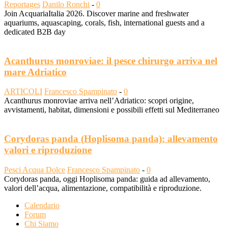
Reportages
Danilo Ronchi
-
0
Join AcquariaItalia 2026. Discover marine and freshwater
aquariums, aquascaping, corals, fish, international guests and a
dedicated B2B day
Acanthurus monroviae: il pesce chirurgo arriva nel
mare Adriatico
ARTICOLI
Francesco Spampinato
-
0
Acanthurus monroviae arriva nell’Adriatico: scopri origine,
avvistamenti, habitat, dimensioni e possibili effetti sul Mediterraneo
Corydoras panda (Hoplisoma panda): allevamento
valori e riproduzione
Pesci Acqua Dolce
Francesco Spampinato
-
0
Corydoras panda, oggi Hoplisoma panda: guida ad allevamento,
valori dell’acqua, alimentazione, compatibilità e riproduzione.
Calendario
Forum
Chi Siamo