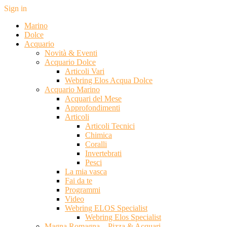
Sign in
Marino
Dolce
Acquario
Novità & Eventi
Acquario Dolce
Articoli Vari
Webring Elos Acqua Dolce
Acquario Marino
Acquari del Mese
Approfondimenti
Articoli
Articoli Tecnici
Chimica
Coralli
Invertebrati
Pesci
La mia vasca
Fai da te
Programmi
Video
Webring ELOS Specialist
Webring Elos Specialist
Magna Romagna – Pizza & Acquari