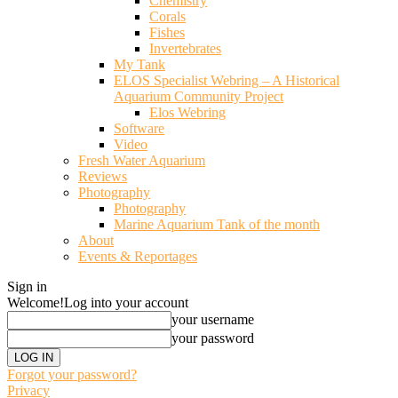
Chemistry
Corals
Fishes
Invertebrates
My Tank
ELOS Specialist Webring – A Historical
Aquarium Community Project
Elos Webring
Software
Video
Fresh Water Aquarium
Reviews
Photography
Photography
Marine Aquarium Tank of the month
About
Events & Reportages
Sign in
Welcome!
Log into your account
your username
your password
Forgot your password?
Privacy