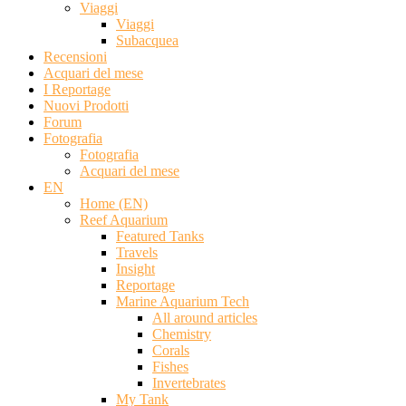
Viaggi
Viaggi
Subacquea
Recensioni
Acquari del mese
I Reportage
Nuovi Prodotti
Forum
Fotografia
Fotografia
Acquari del mese
EN
Home (EN)
Reef Aquarium
Featured Tanks
Travels
Insight
Reportage
Marine Aquarium Tech
All around articles
Chemistry
Corals
Fishes
Invertebrates
My Tank