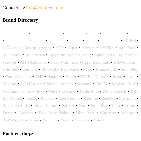
Contact us:
info@danireef.com
Brand Directory
AQUADISTRI
•
BEA
•
CARMAR
•
DAPHBIO
•
ELOS
•
FORWATER
•
GNC
•
OCEANLIFE
•
OCTO
•
ORPHEK
•
SICCE
•
TECO
•
VCORALS
•
3D-IRS
•
ADA (Aqua Design Amano)
•
AGP
•
Aipai
•
Alxyon
•
AMTRA
•
Aquaflora
•
AquaForest
•
Aquaristica
•
Aquarium Systems (ASF)
•
Aquatlantis
•
Aquatronica
•
Askoll
•
ATI
•
Autoaqua
•
Ceab
•
Chihiros
•
Coral Essentials
•
D-D Aquarium
Solutions
•
Dennerle
•
DiveVolk
•
Easy Reefs
•
Equo
•
Fauna Marin
•
Funhobby
•
Genesi Acquari
•
GHL
•
Haquoss
•
Hydor
•
ITC ReefCulture
•
Jebao
•
Juwel
•
Keloray
•
LGMAquari
•
Manta Systems
•
Micmol
•
MOAI
•
Modern Reef
•
Neptunian Cube
•
Newa
•
Oase
•
Oceamo
•
Panta Rhei
•
PlanctonTech
•
Poly
Bio Marine
•
Prodac
•
Red Sea
•
Reef Factory
•
Reefline
•
ReefTek
•
Rossmont
•
Royal Exclusiv
•
Royal Nature
•
Salifert
•
Sera
•
Superfish
•
Tetra
•
Triton
•
Tunze
•
Twinstar
•
Two Little Fishies
•
Ultra Reef
•
Waterbox
•
Whimar
•
WWWAQUA
•
Xaqua
•
Yokuchi
•
Yorah
•
Zlements
•
Zolux
Partner Shops