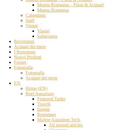
Magna Romagna – Pizza & Acquari
Magna Romagna
Calendario
Staff
Viaggi
Viaggi
Subacquea
Recensioni
Acquari del mese
I Reportage
Nuovi Prodotti
Forum
Fotografia
Fotografia
Acquari del mese
EN
Home (EN)
Reef Aquarium
Featured Tanks
Travels
Insight
Reportage
Marine Aquarium Tech
All around articles