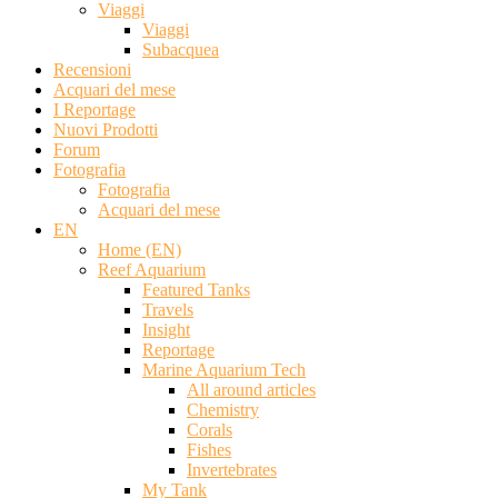
Viaggi
Viaggi
Subacquea
Recensioni
Acquari del mese
I Reportage
Nuovi Prodotti
Forum
Fotografia
Fotografia
Acquari del mese
EN
Home (EN)
Reef Aquarium
Featured Tanks
Travels
Insight
Reportage
Marine Aquarium Tech
All around articles
Chemistry
Corals
Fishes
Invertebrates
My Tank