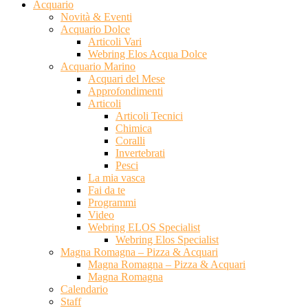
Acquario
Novità & Eventi
Acquario Dolce
Articoli Vari
Webring Elos Acqua Dolce
Acquario Marino
Acquari del Mese
Approfondimenti
Articoli
Articoli Tecnici
Chimica
Coralli
Invertebrati
Pesci
La mia vasca
Fai da te
Programmi
Video
Webring ELOS Specialist
Webring Elos Specialist
Magna Romagna – Pizza & Acquari
Magna Romagna – Pizza & Acquari
Magna Romagna
Calendario
Staff