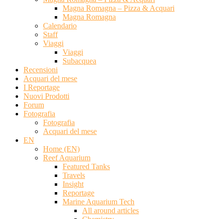
Magna Romagna – Pizza & Acquari
Magna Romagna
Calendario
Staff
Viaggi
Viaggi
Subacquea
Recensioni
Acquari del mese
I Reportage
Nuovi Prodotti
Forum
Fotografia
Fotografia
Acquari del mese
EN
Home (EN)
Reef Aquarium
Featured Tanks
Travels
Insight
Reportage
Marine Aquarium Tech
All around articles