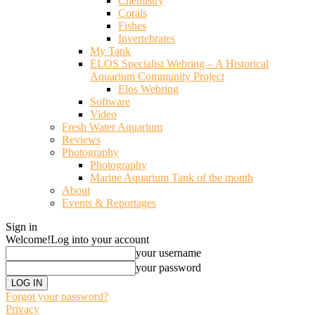
Chemistry
Corals
Fishes
Invertebrates
My Tank
ELOS Specialist Webring – A Historical
Aquarium Community Project
Elos Webring
Software
Video
Fresh Water Aquarium
Reviews
Photography
Photography
Marine Aquarium Tank of the month
About
Events & Reportages
Sign in
Welcome!
Log into your account
your username
your password
Forgot your password?
Privacy