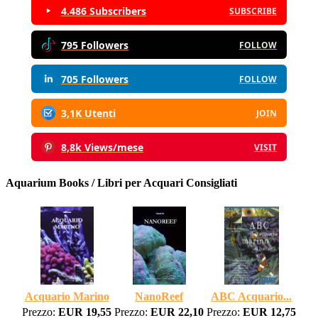
4.486 Subscribers
SUBSCRIBE
795 Followers
FOLLOW
705 Followers
FOLLOW
3,1K Utenti
JOIN
8,8k Views/mese
VISIT
Aquarium Books / Libri per Acquari Consigliati
Acquario Marino
NanoReef
ABC Acquario...
Prezzo:
EUR 19,55
Prezzo:
EUR 22,10
Prezzo:
EUR 12,75