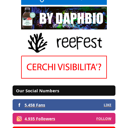
Our Social Numbers
5.458 Fans
LIKE
4.935 Followers
FOLLOW