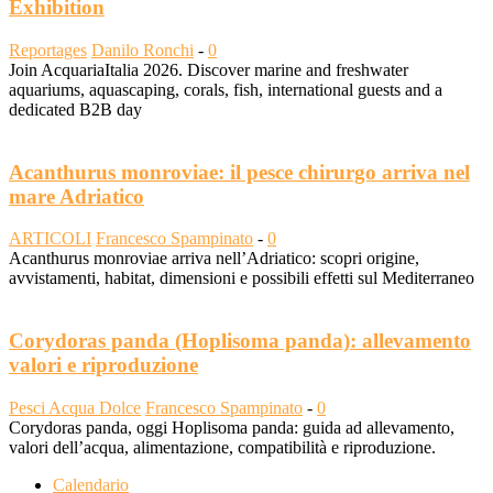
Exhibition
Reportages
Danilo Ronchi
-
0
Join AcquariaItalia 2026. Discover marine and freshwater
aquariums, aquascaping, corals, fish, international guests and a
dedicated B2B day
Acanthurus monroviae: il pesce chirurgo arriva nel
mare Adriatico
ARTICOLI
Francesco Spampinato
-
0
Acanthurus monroviae arriva nell’Adriatico: scopri origine,
avvistamenti, habitat, dimensioni e possibili effetti sul Mediterraneo
Corydoras panda (Hoplisoma panda): allevamento
valori e riproduzione
Pesci Acqua Dolce
Francesco Spampinato
-
0
Corydoras panda, oggi Hoplisoma panda: guida ad allevamento,
valori dell’acqua, alimentazione, compatibilità e riproduzione.
Calendario