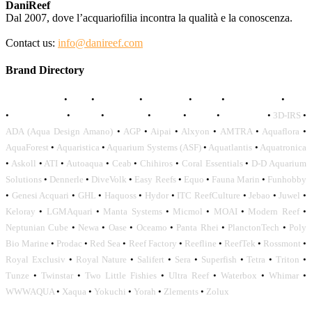
DaniReef
Dal 2007, dove l’acquariofilia incontra la qualità e la conoscenza.
Contact us:
info@danireef.com
Brand Directory
AQUADISTRI
•
BEA
•
CARMAR
•
DAPHBIO
•
ELOS
•
FORWATER
•
GNC
•
OCEANLIFE
•
OCTO
•
ORPHEK
•
SICCE
•
TECO
•
VCORALS
•
3D-IRS
•
ADA (Aqua Design Amano)
•
AGP
•
Aipai
•
Alxyon
•
AMTRA
•
Aquaflora
•
AquaForest
•
Aquaristica
•
Aquarium Systems (ASF)
•
Aquatlantis
•
Aquatronica
•
Askoll
•
ATI
•
Autoaqua
•
Ceab
•
Chihiros
•
Coral Essentials
•
D-D Aquarium
Solutions
•
Dennerle
•
DiveVolk
•
Easy Reefs
•
Equo
•
Fauna Marin
•
Funhobby
•
Genesi Acquari
•
GHL
•
Haquoss
•
Hydor
•
ITC ReefCulture
•
Jebao
•
Juwel
•
Keloray
•
LGMAquari
•
Manta Systems
•
Micmol
•
MOAI
•
Modern Reef
•
Neptunian Cube
•
Newa
•
Oase
•
Oceamo
•
Panta Rhei
•
PlanctonTech
•
Poly
Bio Marine
•
Prodac
•
Red Sea
•
Reef Factory
•
Reefline
•
ReefTek
•
Rossmont
•
Royal Exclusiv
•
Royal Nature
•
Salifert
•
Sera
•
Superfish
•
Tetra
•
Triton
•
Tunze
•
Twinstar
•
Two Little Fishies
•
Ultra Reef
•
Waterbox
•
Whimar
•
WWWAQUA
•
Xaqua
•
Yokuchi
•
Yorah
•
Zlements
•
Zolux