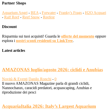
Partner Shops
Aquarium Angri
-
BEA
-
Forwater
-
Franky's Frags
-
H2O Acquari
-
Ralf Reef
-
Reef Snow
-
Reefest
Discount
Risparmia sui tuoi acquisti! Guarda le
offerte del momento
oppure
esplora i
nostri sconti residenti su LinkTree
.
Latest articles
AMAZONAS luglio/agosto 2026: ciclidi e Anubias
Novità & Eventi
Danilo Ronchi
-
0
Il nuovo AMAZONAS Magazine parla di grandi ciclidi,
Nannocharax, caracidi predatori, acquascaping, Anubias e
riproduzione dei pesci
AcquariaItalia 2026: Italy’s Largest Aquarium