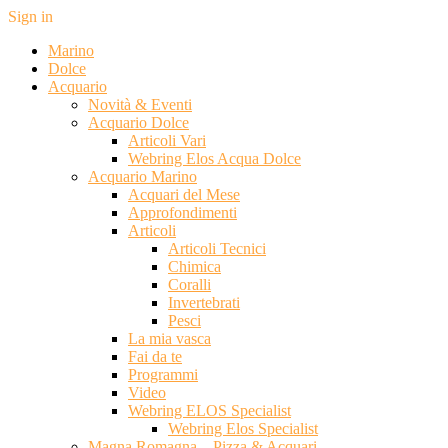
Sign in
Marino
Dolce
Acquario
Novità & Eventi
Acquario Dolce
Articoli Vari
Webring Elos Acqua Dolce
Acquario Marino
Acquari del Mese
Approfondimenti
Articoli
Articoli Tecnici
Chimica
Coralli
Invertebrati
Pesci
La mia vasca
Fai da te
Programmi
Video
Webring ELOS Specialist
Webring Elos Specialist
Magna Romagna – Pizza & Acquari