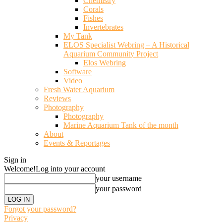
Chemistry
Corals
Fishes
Invertebrates
My Tank
ELOS Specialist Webring – A Historical
Aquarium Community Project
Elos Webring
Software
Video
Fresh Water Aquarium
Reviews
Photography
Photography
Marine Aquarium Tank of the month
About
Events & Reportages
Sign in
Welcome!
Log into your account
your username
your password
Forgot your password?
Privacy