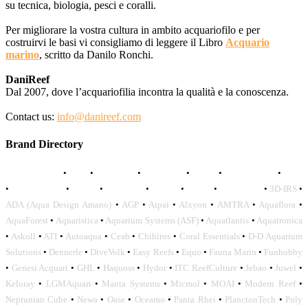
su tecnica, biologia, pesci e coralli.
Per migliorare la vostra cultura in ambito acquariofilo e per
costruirvi le basi vi consigliamo di leggere il Libro
Acquario
marino
, scritto da Danilo Ronchi.
DaniReef
Dal 2007, dove l’acquariofilia incontra la qualità e la conoscenza.
Contact us:
info@danireef.com
Brand Directory
AQUADISTRI
•
BEA
•
CARMAR
•
DAPHBIO
•
ELOS
•
FORWATER
•
GNC
•
OCEANLIFE
•
OCTO
•
ORPHEK
•
SICCE
•
TECO
•
VCORALS
•
3D-IRS
•
ADA (Aqua Design Amano)
•
AGP
•
Aipai
•
Alxyon
•
AMTRA
•
Aquaflora
•
AquaForest
•
Aquaristica
•
Aquarium Systems (ASF)
•
Aquatlantis
•
Aquatronica
•
Askoll
•
ATI
•
Autoaqua
•
Ceab
•
Chihiros
•
Coral Essentials
•
D-D Aquarium
Solutions
•
Dennerle
•
DiveVolk
•
Easy Reefs
•
Equo
•
Fauna Marin
•
Funhobby
•
Genesi Acquari
•
GHL
•
Haquoss
•
Hydor
•
ITC ReefCulture
•
Jebao
•
Juwel
•
Keloray
•
LGMAquari
•
Manta Systems
•
Micmol
•
MOAI
•
Modern Reef
•
Neptunian Cube
•
Newa
•
Oase
•
Oceamo
•
Panta Rhei
•
PlanctonTech
•
Poly