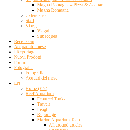
Magna Romagna – Pizza & Acquari
Magna Romagna
Calendario
Staff
Viaggi
Viaggi
Subacquea
Recensioni
Acquari del mese
I Reportage
Nuovi Prodotti
Forum
Fotografia
Fotografia
Acquari del mese
EN
Home (EN)
Reef Aquarium
Featured Tanks
Travels
Insight
Reportage
Marine Aquarium Tech
All around articles