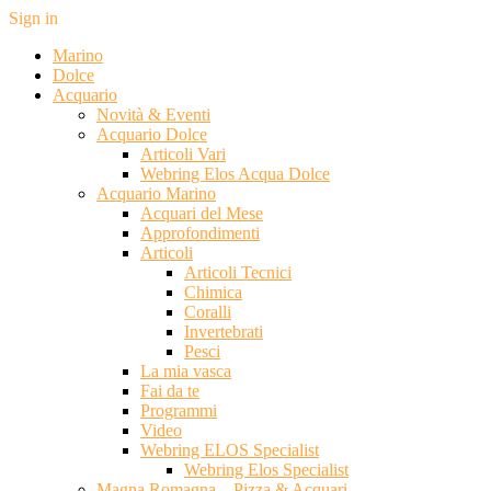
Sign in
Marino
Dolce
Acquario
Novità & Eventi
Acquario Dolce
Articoli Vari
Webring Elos Acqua Dolce
Acquario Marino
Acquari del Mese
Approfondimenti
Articoli
Articoli Tecnici
Chimica
Coralli
Invertebrati
Pesci
La mia vasca
Fai da te
Programmi
Video
Webring ELOS Specialist
Webring Elos Specialist
Magna Romagna – Pizza & Acquari