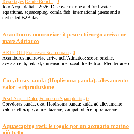
Reportages
Danilo Ronchi
-
0
Join AcquariaItalia 2026. Discover marine and freshwater
aquariums, aquascaping, corals, fish, international guests and a
dedicated B2B day
Acanthurus monroviae: il pesce chirurgo arriva nel
mare Adriatico
ARTICOLI
Francesco Spampinato
-
0
Acanthurus monroviae arriva nell’Adriatico: scopri origine,
avvistamenti, habitat, dimensioni e possibili effetti sul Mediterraneo
Corydoras panda (Hoplisoma panda): allevamento
valori e riproduzione
Pesci Acqua Dolce
Francesco Spampinato
-
0
Corydoras panda, oggi Hoplisoma panda: guida ad allevamento,
valori dell’acqua, alimentazione, compatibilità e riproduzione.
Aquascaping reef: le regole per un acquario marino
più bello