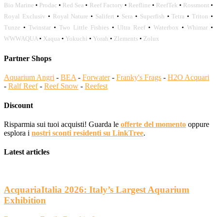
Bio Marine
•
Prodac
•
Red Sea
•
Reef Factory
•
Reefline
•
ReefTek
•
Rossmont
•
Royal Exclusiv
•
Royal Nature
•
Salifert
•
Sera
•
Superfish
•
Tetra
•
Triton
•
Tunze
•
Twinstar
•
Two Little Fishies
•
Ultra Reef
•
Waterbox
•
Whimar
•
WWWAQUA
•
Xaqua
•
Yokuchi
•
Yorah
•
Zlements
•
Zolux
Partner Shops
Aquarium Angri
-
BEA
-
Forwater
-
Franky's Frags
-
H2O Acquari
-
Ralf Reef
-
Reef Snow
-
Reefest
Discount
Risparmia sui tuoi acquisti! Guarda le
offerte del momento
oppure
esplora i
nostri sconti residenti su LinkTree
.
Latest articles
AcquariaItalia 2026: Italy’s Largest Aquarium
Exhibition