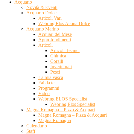
Acquario
Novità & Eventi
Acquario Dolce
Articoli Vari
Webring Elos Acqua Dolce
Acquario Marino
Acquari del Mese
Approfondimenti
Articoli
Articoli Tecnici
Chimica
Coralli
Invertebrati
Pesci
La mia vasca
Fai da te
Programmi
Video
Webring ELOS Specialist
Webring Elos Specialist
Magna Romagna – Pizza & Acquari
Magna Romagna – Pizza & Acquari
Magna Romagna
Calendario
Staff