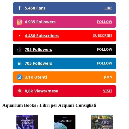
5.458 Fans
LIKE
4.935 Followers
FOLLOW
4.486 Subscribers
SUBSCRIBE
795 Followers
FOLLOW
705 Followers
FOLLOW
3,1K Utenti
JOIN
8,8k Views/mese
VISIT
Aquarium Books / Libri per Acquari Consigliati