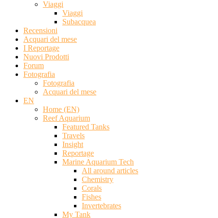
Viaggi
Viaggi
Subacquea
Recensioni
Acquari del mese
I Reportage
Nuovi Prodotti
Forum
Fotografia
Fotografia
Acquari del mese
EN
Home (EN)
Reef Aquarium
Featured Tanks
Travels
Insight
Reportage
Marine Aquarium Tech
All around articles
Chemistry
Corals
Fishes
Invertebrates
My Tank