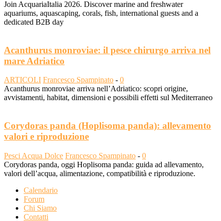
Join AcquariaItalia 2026. Discover marine and freshwater
aquariums, aquascaping, corals, fish, international guests and a
dedicated B2B day
Acanthurus monroviae: il pesce chirurgo arriva nel
mare Adriatico
ARTICOLI
Francesco Spampinato
-
0
Acanthurus monroviae arriva nell’Adriatico: scopri origine,
avvistamenti, habitat, dimensioni e possibili effetti sul Mediterraneo
Corydoras panda (Hoplisoma panda): allevamento
valori e riproduzione
Pesci Acqua Dolce
Francesco Spampinato
-
0
Corydoras panda, oggi Hoplisoma panda: guida ad allevamento,
valori dell’acqua, alimentazione, compatibilità e riproduzione.
Calendario
Forum
Chi Siamo
Contatti