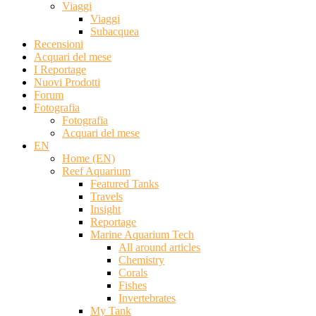
Viaggi
Viaggi
Subacquea
Recensioni
Acquari del mese
I Reportage
Nuovi Prodotti
Forum
Fotografia
Fotografia
Acquari del mese
EN
Home (EN)
Reef Aquarium
Featured Tanks
Travels
Insight
Reportage
Marine Aquarium Tech
All around articles
Chemistry
Corals
Fishes
Invertebrates
My Tank