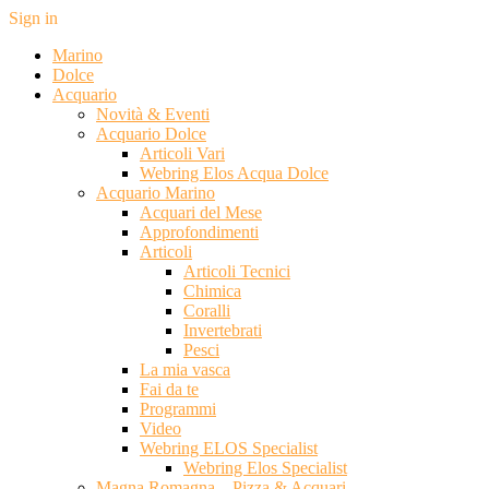
Sign in
Marino
Dolce
Acquario
Novità & Eventi
Acquario Dolce
Articoli Vari
Webring Elos Acqua Dolce
Acquario Marino
Acquari del Mese
Approfondimenti
Articoli
Articoli Tecnici
Chimica
Coralli
Invertebrati
Pesci
La mia vasca
Fai da te
Programmi
Video
Webring ELOS Specialist
Webring Elos Specialist
Magna Romagna – Pizza & Acquari