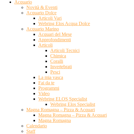
Acquario
Novità & Eventi
Acquario Dolce
Articoli Vari
Webring Elos Acqua Dolce
Acquario Marino
Acquari del Mese
Approfondimenti
Articoli
Articoli Tecnici
Chimica
Coralli
Invertebrati
Pesci
La mia vasca
Fai da te
Programmi
Video
Webring ELOS Specialist
Webring Elos Specialist
Magna Romagna – Pizza & Acquari
Magna Romagna – Pizza & Acquari
Magna Romagna
Calendario
Staff