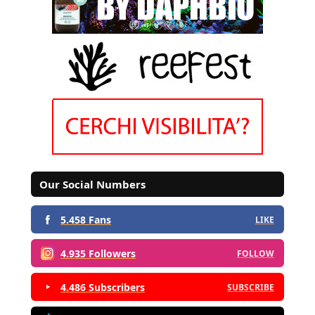
Our Social Numbers
5.458 Fans
LIKE
4.935 Followers
FOLLOW
4.486 Subscribers
SUBSCRIBE