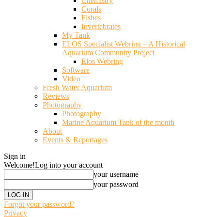
Chemistry
Corals
Fishes
Invertebrates
My Tank
ELOS Specialist Webring – A Historical
Aquarium Community Project
Elos Webring
Software
Video
Fresh Water Aquarium
Reviews
Photography
Photography
Marine Aquarium Tank of the month
About
Events & Reportages
Sign in
Welcome!
Log into your account
your username
your password
Forgot your password?
Privacy