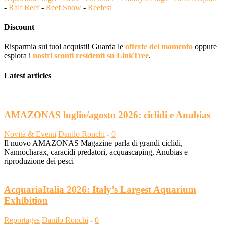
-
Ralf Reef
-
Reef Snow
-
Reefest
Discount
Risparmia sui tuoi acquisti! Guarda le
offerte del momento
oppure
esplora i
nostri sconti residenti su LinkTree
.
Latest articles
AMAZONAS luglio/agosto 2026: ciclidi e Anubias
Novità & Eventi
Danilo Ronchi
-
0
Il nuovo AMAZONAS Magazine parla di grandi ciclidi,
Nannocharax, caracidi predatori, acquascaping, Anubias e
riproduzione dei pesci
AcquariaItalia 2026: Italy’s Largest Aquarium
Exhibition
Reportages
Danilo Ronchi
-
0