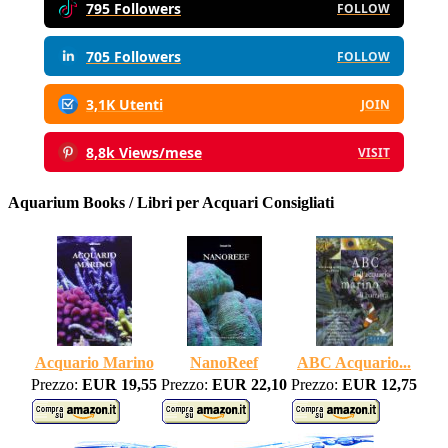
795 Followers
FOLLOW
705 Followers
FOLLOW
3,1K Utenti
JOIN
8,8k Views/mese
VISIT
Aquarium Books / Libri per Acquari Consigliati
Acquario Marino
NanoReef
ABC Acquario...
Prezzo:
EUR 19,55
Prezzo:
EUR 22,10
Prezzo:
EUR 12,75