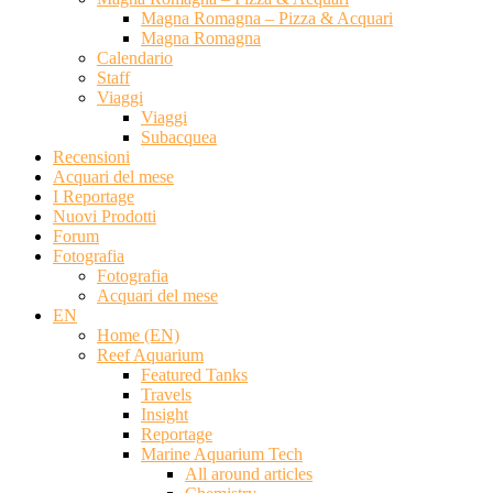
Magna Romagna – Pizza & Acquari
Magna Romagna
Calendario
Staff
Viaggi
Viaggi
Subacquea
Recensioni
Acquari del mese
I Reportage
Nuovi Prodotti
Forum
Fotografia
Fotografia
Acquari del mese
EN
Home (EN)
Reef Aquarium
Featured Tanks
Travels
Insight
Reportage
Marine Aquarium Tech
All around articles