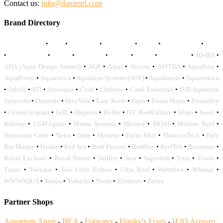
Contact us:
info@danireef.com
Brand Directory
AQUADISTRI
•
BEA
•
CARMAR
•
DAPHBIO
•
ELOS
•
FORWATER
•
GNC
•
OCEANLIFE
•
OCTO
•
ORPHEK
•
SICCE
•
TECO
•
VCORALS
•
3D-IRS
•
ADA (Aqua Design Amano)
•
AGP
•
Aipai
•
Alxyon
•
AMTRA
•
Aquaflora
•
AquaForest
•
Aquaristica
•
Aquarium Systems (ASF)
•
Aquatlantis
•
Aquatronica
•
Askoll
•
ATI
•
Autoaqua
•
Ceab
•
Chihiros
•
Coral Essentials
•
D-D Aquarium
Solutions
•
Dennerle
•
DiveVolk
•
Easy Reefs
•
Equo
•
Fauna Marin
•
Funhobby
•
Genesi Acquari
•
GHL
•
Haquoss
•
Hydor
•
ITC ReefCulture
•
Jebao
•
Juwel
•
Keloray
•
LGMAquari
•
Manta Systems
•
Micmol
•
MOAI
•
Modern Reef
•
Neptunian Cube
•
Newa
•
Oase
•
Oceamo
•
Panta Rhei
•
PlanctonTech
•
Poly
Bio Marine
•
Prodac
•
Red Sea
•
Reef Factory
•
Reefline
•
ReefTek
•
Rossmont
•
Royal Exclusiv
•
Royal Nature
•
Salifert
•
Sera
•
Superfish
•
Tetra
•
Triton
•
Tunze
•
Twinstar
•
Two Little Fishies
•
Ultra Reef
•
Waterbox
•
Whimar
•
WWWAQUA
•
Xaqua
•
Yokuchi
•
Yorah
•
Zlements
•
Zolux
Partner Shops
Aquarium Angri
-
BEA
-
Forwater
-
Franky's Frags
-
H2O Acquari