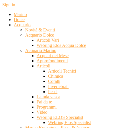
Sign in
Marino
Dolce
Acquario
Novità & Eventi
Acquario Dolce
Articoli Vari
Webring Elos Acqua Dolce
Acquario Marino
Acquari del Mese
Approfondimenti
Articoli
Articoli Tecnici
Chimica
Coralli
Invertebrati
Pesci
La mia vasca
Fai da te
Programmi
Video
Webring ELOS Specialist
Webring Elos Specialist
Magna Romagna – Pizza & Acquari