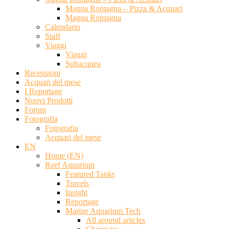
Magna Romagna – Pizza & Acquari
Magna Romagna
Calendario
Staff
Viaggi
Viaggi
Subacquea
Recensioni
Acquari del mese
I Reportage
Nuovi Prodotti
Forum
Fotografia
Fotografia
Acquari del mese
EN
Home (EN)
Reef Aquarium
Featured Tanks
Travels
Insight
Reportage
Marine Aquarium Tech
All around articles