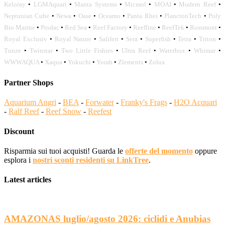
Keloray
•
LGMAquari
•
Manta Systems
•
Micmol
•
MOAI
•
Modern Reef
•
Neptunian Cube
•
Newa
•
Oase
•
Oceamo
•
Panta Rhei
•
PlanctonTech
•
Poly
Bio Marine
•
Prodac
•
Red Sea
•
Reef Factory
•
Reefline
•
ReefTek
•
Rossmont
•
Royal Exclusiv
•
Royal Nature
•
Salifert
•
Sera
•
Superfish
•
Tetra
•
Triton
•
Tunze
•
Twinstar
•
Two Little Fishies
•
Ultra Reef
•
Waterbox
•
Whimar
•
WWWAQUA
•
Xaqua
•
Yokuchi
•
Yorah
•
Zlements
•
Zolux
Partner Shops
Aquarium Angri
-
BEA
-
Forwater
-
Franky's Frags
-
H2O Acquari
-
Ralf Reef
-
Reef Snow
-
Reefest
Discount
Risparmia sui tuoi acquisti! Guarda le
offerte del momento
oppure
esplora i
nostri sconti residenti su LinkTree
.
Latest articles
AMAZONAS luglio/agosto 2026: ciclidi e Anubias