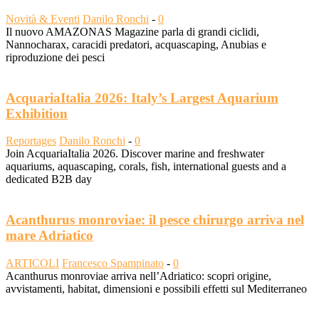
Novità & Eventi
Danilo Ronchi
-
0
Il nuovo AMAZONAS Magazine parla di grandi ciclidi,
Nannocharax, caracidi predatori, acquascaping, Anubias e
riproduzione dei pesci
AcquariaItalia 2026: Italy’s Largest Aquarium
Exhibition
Reportages
Danilo Ronchi
-
0
Join AcquariaItalia 2026. Discover marine and freshwater
aquariums, aquascaping, corals, fish, international guests and a
dedicated B2B day
Acanthurus monroviae: il pesce chirurgo arriva nel
mare Adriatico
ARTICOLI
Francesco Spampinato
-
0
Acanthurus monroviae arriva nell’Adriatico: scopri origine,
avvistamenti, habitat, dimensioni e possibili effetti sul Mediterraneo