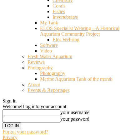
Chemistry
Corals
Fishes
Invertebrates
My Tank
ELOS Specialist Webring – A Historical
Aquarium Community Project
Elos Webring
Software
Video
Fresh Water Aquarium
Reviews
Photography
Photography
Marine Aquarium Tank of the month
About
Events & Reportages
Sign in
Welcome!
Log into your account
your username
your password
Forgot your password?
Privacy