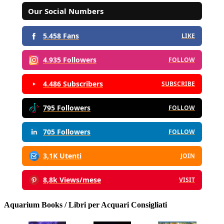
Our Social Numbers
5.458 Fans
LIKE
4.935 Followers
FOLLOW
4.486 Subscribers
SUBSCRIBE
795 Followers
FOLLOW
705 Followers
FOLLOW
3,1K Utenti
JOIN
8,8k Views/mese
VISIT
Aquarium Books / Libri per Acquari Consigliati