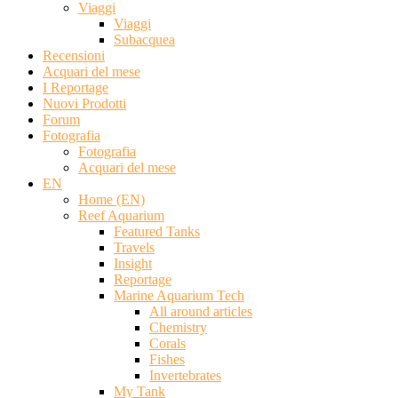
Viaggi
Viaggi
Subacquea
Recensioni
Acquari del mese
I Reportage
Nuovi Prodotti
Forum
Fotografia
Fotografia
Acquari del mese
EN
Home (EN)
Reef Aquarium
Featured Tanks
Travels
Insight
Reportage
Marine Aquarium Tech
All around articles
Chemistry
Corals
Fishes
Invertebrates
My Tank