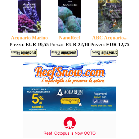
Acquario Marino
NanoReef
ABC Acquario...
Prezzo:
EUR 19,55
Prezzo:
EUR 22,10
Prezzo:
EUR 12,75