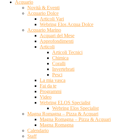
Acquario
Novità & Eventi
Acquario Dolce
Articoli Vari
Webring Elos Acqua Dolce
Acquario Marino
Acquari del Mese
Approfondimenti
Articoli
Articoli Tecnici
Chimica
Coralli
Invertebrati
Pesci
La mia vasca
Fai da te
Programmi
Video
Webring ELOS Specialist
Webring Elos Specialist
Magna Romagna – Pizza & Acquari
Magna Romagna – Pizza & Acquari
Magna Romagna
Calendario
Staff