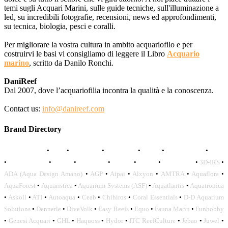
temi sugli Acquari Marini, sulle guide tecniche, sull'illuminazione a
led, su incredibili fotografie, recensioni, news ed approfondimenti,
su tecnica, biologia, pesci e coralli.
Per migliorare la vostra cultura in ambito acquariofilo e per
costruirvi le basi vi consigliamo di leggere il Libro
Acquario
marino
, scritto da Danilo Ronchi.
DaniReef
Dal 2007, dove l’acquariofilia incontra la qualità e la conoscenza.
Contact us:
info@danireef.com
Brand Directory
AQUADISTRI
•
BEA
•
CARMAR
•
DAPHBIO
•
ELOS
•
FORWATER
•
GNC
•
OCEANLIFE
•
OCTO
•
ORPHEK
•
SICCE
•
TECO
•
VCORALS
•
3D-IRS
•
ADA (Aqua Design Amano)
•
AGP
•
Aipai
•
Alxyon
•
AMTRA
•
Aquaflora
•
AquaForest
•
Aquaristica
•
Aquarium Systems (ASF)
•
Aquatlantis
•
Aquatronica
•
Askoll
•
ATI
•
Autoaqua
•
Ceab
•
Chihiros
•
Coral Essentials
•
D-D Aquarium
Solutions
•
Dennerle
•
DiveVolk
•
Easy Reefs
•
Equo
•
Fauna Marin
•
Funhobby
•
Genesi Acquari
•
GHL
•
Haquoss
•
Hydor
•
ITC ReefCulture
•
Jebao
•
Juwel
•