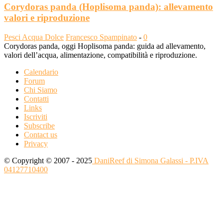
Corydoras panda (Hoplisoma panda): allevamento
valori e riproduzione
Pesci Acqua Dolce
Francesco Spampinato
-
0
Corydoras panda, oggi Hoplisoma panda: guida ad allevamento,
valori dell’acqua, alimentazione, compatibilità e riproduzione.
Calendario
Forum
Chi Siamo
Contatti
Links
Iscriviti
Subscribe
Contact us
Privacy
© Copyright © 2007 - 2025
DaniReef di Simona Galassi - P.IVA
04127710400