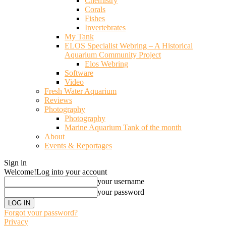
Chemistry
Corals
Fishes
Invertebrates
My Tank
ELOS Specialist Webring – A Historical
Aquarium Community Project
Elos Webring
Software
Video
Fresh Water Aquarium
Reviews
Photography
Photography
Marine Aquarium Tank of the month
About
Events & Reportages
Sign in
Welcome!
Log into your account
your username
your password
Forgot your password?
Privacy