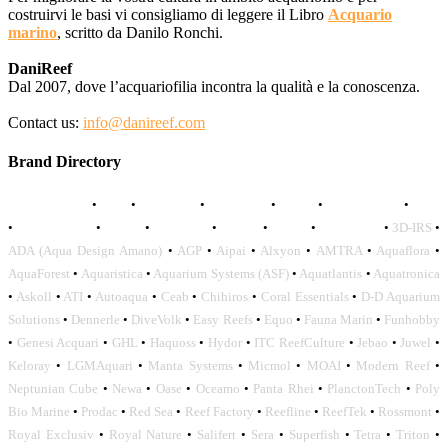
costruirvi le basi vi consigliamo di leggere il Libro
Acquario
marino
, scritto da Danilo Ronchi.
DaniReef
Dal 2007, dove l’acquariofilia incontra la qualità e la conoscenza.
Contact us:
info@danireef.com
Brand Directory
AQUADISTRI
•
BEA
•
CARMAR
•
DAPHBIO
•
ELOS
•
FORWATER
•
GNC
•
OCEANLIFE
•
OCTO
•
ORPHEK
•
SICCE
•
TECO
•
VCORALS
•
3D-IRS
•
ADA (Aqua Design Amano)
•
AGP
•
Aipai
•
Alxyon
•
AMTRA
•
Aquaflora
•
AquaForest
•
Aquaristica
•
Aquarium Systems (ASF)
•
Aquatlantis
•
Aquatronica
•
Askoll
•
ATI
•
Autoaqua
•
Ceab
•
Chihiros
•
Coral Essentials
•
D-D Aquarium
Solutions
•
Dennerle
•
DiveVolk
•
Easy Reefs
•
Equo
•
Fauna Marin
•
Funhobby
•
Genesi Acquari
•
GHL
•
Haquoss
•
Hydor
•
ITC ReefCulture
•
Jebao
•
Juwel
•
Keloray
•
LGMAquari
•
Manta Systems
•
Micmol
•
MOAI
•
Modern Reef
•
Neptunian Cube
•
Newa
•
Oase
•
Oceamo
•
Panta Rhei
•
PlanctonTech
•
Poly
Bio Marine
•
Prodac
•
Red Sea
•
Reef Factory
•
Reefline
•
ReefTek
•
Rossmont
•
Royal Exclusiv
•
Royal Nature
•
Salifert
•
Sera
•
Superfish
•
Tetra
•
Triton
•