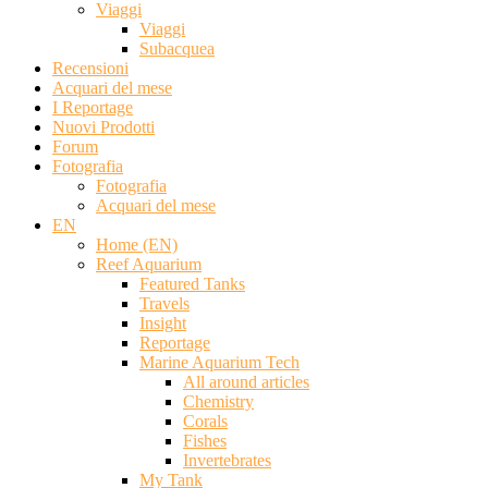
Viaggi
Viaggi
Subacquea
Recensioni
Acquari del mese
I Reportage
Nuovi Prodotti
Forum
Fotografia
Fotografia
Acquari del mese
EN
Home (EN)
Reef Aquarium
Featured Tanks
Travels
Insight
Reportage
Marine Aquarium Tech
All around articles
Chemistry
Corals
Fishes
Invertebrates
My Tank