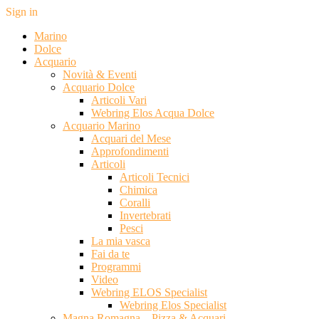
Sign in
Marino
Dolce
Acquario
Novità & Eventi
Acquario Dolce
Articoli Vari
Webring Elos Acqua Dolce
Acquario Marino
Acquari del Mese
Approfondimenti
Articoli
Articoli Tecnici
Chimica
Coralli
Invertebrati
Pesci
La mia vasca
Fai da te
Programmi
Video
Webring ELOS Specialist
Webring Elos Specialist
Magna Romagna – Pizza & Acquari