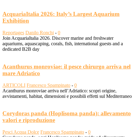
AcquariaItalia 2026: Italy’s Largest Aquarium
Exhibition
Reportages
Danilo Ronchi
-
0
Join AcquariaItalia 2026. Discover marine and freshwater
aquariums, aquascaping, corals, fish, international guests and a
dedicated B2B day
Acanthurus monroviae: il pesce chirurgo arriva nel
mare Adriatico
ARTICOLI
Francesco Spampinato
-
0
Acanthurus monroviae arriva nell’Adriatico: scopri origine,
avvistamenti, habitat, dimensioni e possibili effetti sul Mediterraneo
Corydoras panda (Hoplisoma panda): allevamento
valori e riproduzione
Pesci Acqua Dolce
Francesco Spampinato
-
0