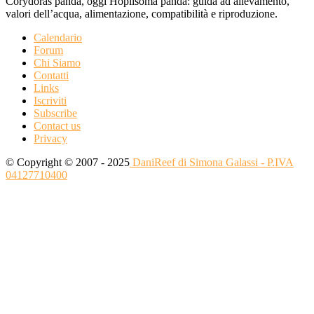
Corydoras panda, oggi Hoplisoma panda: guida ad allevamento,
valori dell’acqua, alimentazione, compatibilità e riproduzione.
Calendario
Forum
Chi Siamo
Contatti
Links
Iscriviti
Subscribe
Contact us
Privacy
© Copyright © 2007 - 2025
DaniReef di Simona Galassi - P.IVA
04127710400