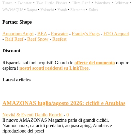
Tunze
•
Twinstar
•
Two Little Fishies
•
Ultra Reef
•
Waterbox
•
Whimar
•
WWWAQUA
•
Xaqua
•
Yokuchi
•
Yorah
•
Zlements
•
Zolux
Partner Shops
Aquarium Angri
-
BEA
-
Forwater
-
Franky's Frags
-
H2O Acquari
-
Ralf Reef
-
Reef Snow
-
Reefest
Discount
Risparmia sui tuoi acquisti! Guarda le
offerte del momento
oppure
esplora i
nostri sconti residenti su LinkTree
.
Latest articles
AMAZONAS luglio/agosto 2026: ciclidi e Anubias
Novità & Eventi
Danilo Ronchi
-
0
Il nuovo AMAZONAS Magazine parla di grandi ciclidi,
Nannocharax, caracidi predatori, acquascaping, Anubias e
riproduzione dei pesci