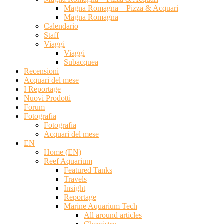
Magna Romagna – Pizza & Acquari
Magna Romagna
Calendario
Staff
Viaggi
Viaggi
Subacquea
Recensioni
Acquari del mese
I Reportage
Nuovi Prodotti
Forum
Fotografia
Fotografia
Acquari del mese
EN
Home (EN)
Reef Aquarium
Featured Tanks
Travels
Insight
Reportage
Marine Aquarium Tech
All around articles