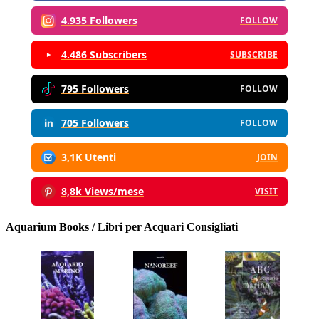
4.935 Followers
FOLLOW
4.486 Subscribers
SUBSCRIBE
795 Followers
FOLLOW
705 Followers
FOLLOW
3,1K Utenti
JOIN
8,8k Views/mese
VISIT
Aquarium Books / Libri per Acquari Consigliati