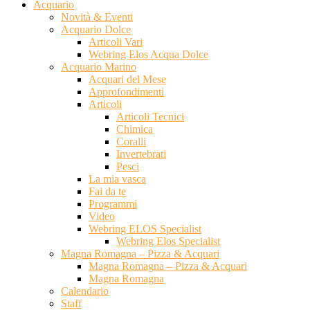
Acquario
Novità & Eventi
Acquario Dolce
Articoli Vari
Webring Elos Acqua Dolce
Acquario Marino
Acquari del Mese
Approfondimenti
Articoli
Articoli Tecnici
Chimica
Coralli
Invertebrati
Pesci
La mia vasca
Fai da te
Programmi
Video
Webring ELOS Specialist
Webring Elos Specialist
Magna Romagna – Pizza & Acquari
Magna Romagna – Pizza & Acquari
Magna Romagna
Calendario
Staff