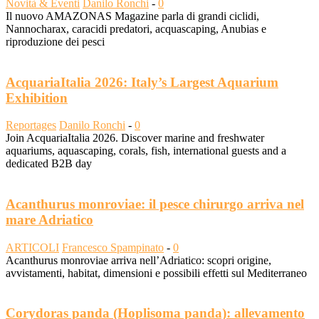
Novità & Eventi
Danilo Ronchi
-
0
Il nuovo AMAZONAS Magazine parla di grandi ciclidi,
Nannocharax, caracidi predatori, acquascaping, Anubias e
riproduzione dei pesci
AcquariaItalia 2026: Italy’s Largest Aquarium
Exhibition
Reportages
Danilo Ronchi
-
0
Join AcquariaItalia 2026. Discover marine and freshwater
aquariums, aquascaping, corals, fish, international guests and a
dedicated B2B day
Acanthurus monroviae: il pesce chirurgo arriva nel
mare Adriatico
ARTICOLI
Francesco Spampinato
-
0
Acanthurus monroviae arriva nell’Adriatico: scopri origine,
avvistamenti, habitat, dimensioni e possibili effetti sul Mediterraneo
Corydoras panda (Hoplisoma panda): allevamento