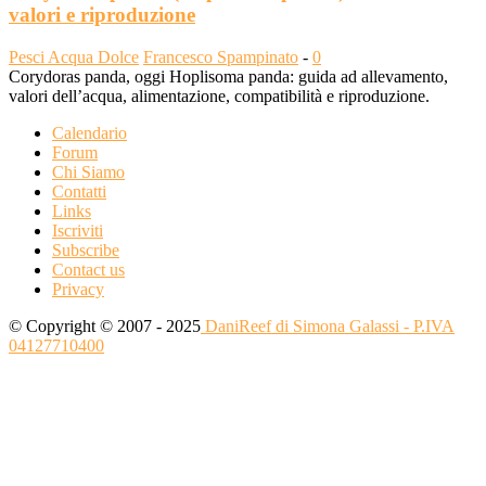
valori e riproduzione
Pesci Acqua Dolce
Francesco Spampinato
-
0
Corydoras panda, oggi Hoplisoma panda: guida ad allevamento,
valori dell’acqua, alimentazione, compatibilità e riproduzione.
Calendario
Forum
Chi Siamo
Contatti
Links
Iscriviti
Subscribe
Contact us
Privacy
© Copyright © 2007 - 2025
DaniReef di Simona Galassi - P.IVA
04127710400