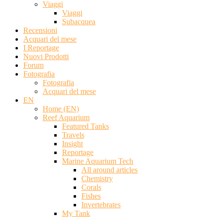
Viaggi
Viaggi
Subacquea
Recensioni
Acquari del mese
I Reportage
Nuovi Prodotti
Forum
Fotografia
Fotografia
Acquari del mese
EN
Home (EN)
Reef Aquarium
Featured Tanks
Travels
Insight
Reportage
Marine Aquarium Tech
All around articles
Chemistry
Corals
Fishes
Invertebrates
My Tank