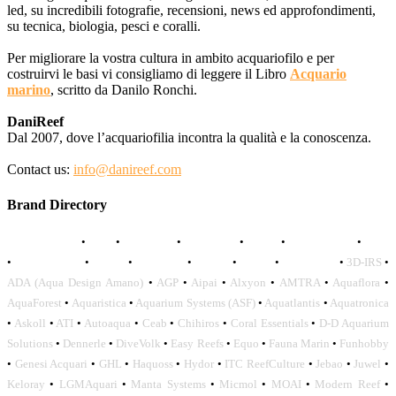
led, su incredibili fotografie, recensioni, news ed approfondimenti,
su tecnica, biologia, pesci e coralli.
Per migliorare la vostra cultura in ambito acquariofilo e per
costruirvi le basi vi consigliamo di leggere il Libro
Acquario
marino
, scritto da Danilo Ronchi.
DaniReef
Dal 2007, dove l’acquariofilia incontra la qualità e la conoscenza.
Contact us:
info@danireef.com
Brand Directory
AQUADISTRI
•
BEA
•
CARMAR
•
DAPHBIO
•
ELOS
•
FORWATER
•
GNC
•
OCEANLIFE
•
OCTO
•
ORPHEK
•
SICCE
•
TECO
•
VCORALS
•
3D-IRS
•
ADA (Aqua Design Amano)
•
AGP
•
Aipai
•
Alxyon
•
AMTRA
•
Aquaflora
•
AquaForest
•
Aquaristica
•
Aquarium Systems (ASF)
•
Aquatlantis
•
Aquatronica
•
Askoll
•
ATI
•
Autoaqua
•
Ceab
•
Chihiros
•
Coral Essentials
•
D-D Aquarium
Solutions
•
Dennerle
•
DiveVolk
•
Easy Reefs
•
Equo
•
Fauna Marin
•
Funhobby
•
Genesi Acquari
•
GHL
•
Haquoss
•
Hydor
•
ITC ReefCulture
•
Jebao
•
Juwel
•
Keloray
•
LGMAquari
•
Manta Systems
•
Micmol
•
MOAI
•
Modern Reef
•