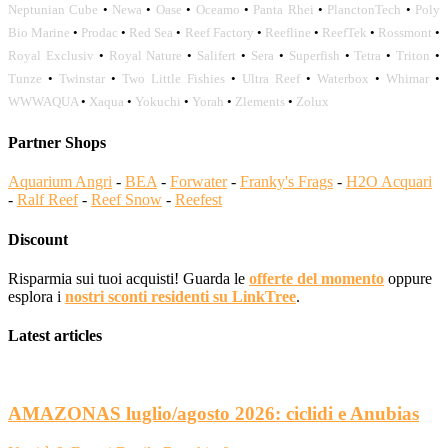
Neptunian Cube
•
Newa
•
Oase
•
Oceamo
•
Panta Rhei
•
PlanctonTech
•
Poly
Bio Marine
•
Prodac
•
Red Sea
•
Reef Factory
•
Reefline
•
ReefTek
•
Rossmont
•
Royal Exclusiv
•
Royal Nature
•
Salifert
•
Sera
•
Superfish
•
Tetra
•
Triton
•
Tunze
•
Twinstar
•
Two Little Fishies
•
Ultra Reef
•
Waterbox
•
Whimar
•
WWWAQUA
•
Xaqua
•
Yokuchi
•
Yorah
•
Zlements
•
Zolux
Partner Shops
Aquarium Angri
-
BEA
-
Forwater
-
Franky's Frags
-
H2O Acquari
-
Ralf Reef
-
Reef Snow
-
Reefest
Discount
Risparmia sui tuoi acquisti! Guarda le
offerte del momento
oppure
esplora i
nostri sconti residenti su LinkTree
.
Latest articles
AMAZONAS luglio/agosto 2026: ciclidi e Anubias