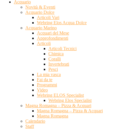
Acquario
Novità & Eventi
Acquario Dolce
Articoli Vari
Webring Elos Acqua Dolce
Acquario Marino
Acquari del Mese
Approfondimenti
Articoli
Articoli Tecnici
Chimica
Coralli
Invertebrati
Pesci
La mia vasca
Fai da te
Programmi
Video
Webring ELOS Specialist
Webring Elos Specialist
Magna Romagna – Pizza & Acquari
Magna Romagna – Pizza & Acquari
Magna Romagna
Calendario
Staff