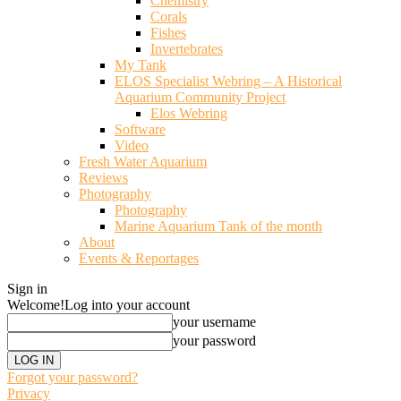
Chemistry
Corals
Fishes
Invertebrates
My Tank
ELOS Specialist Webring – A Historical
Aquarium Community Project
Elos Webring
Software
Video
Fresh Water Aquarium
Reviews
Photography
Photography
Marine Aquarium Tank of the month
About
Events & Reportages
Sign in
Welcome!
Log into your account
your username
your password
Forgot your password?
Privacy