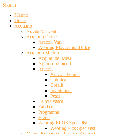
Sign in
Marino
Dolce
Acquario
Novità & Eventi
Acquario Dolce
Articoli Vari
Webring Elos Acqua Dolce
Acquario Marino
Acquari del Mese
Approfondimenti
Articoli
Articoli Tecnici
Chimica
Coralli
Invertebrati
Pesci
La mia vasca
Fai da te
Programmi
Video
Webring ELOS Specialist
Webring Elos Specialist
Magna Romagna – Pizza & Acquari