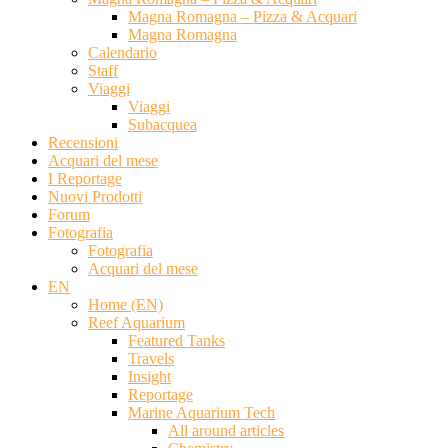
Magna Romagna – Pizza & Acquari
Magna Romagna
Calendario
Staff
Viaggi
Viaggi
Subacquea
Recensioni
Acquari del mese
I Reportage
Nuovi Prodotti
Forum
Fotografia
Fotografia
Acquari del mese
EN
Home (EN)
Reef Aquarium
Featured Tanks
Travels
Insight
Reportage
Marine Aquarium Tech
All around articles