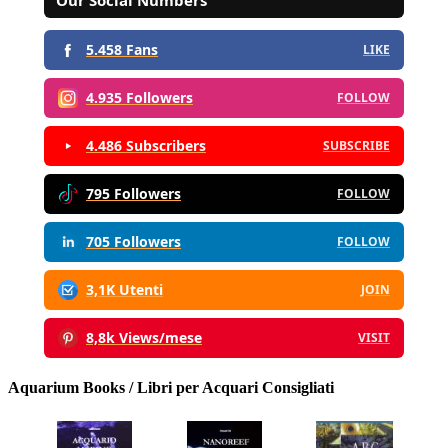
5.458 Fans
LIKE
4.935 Followers
FOLLOW
4.486 Subscribers
SUBSCRIBE
795 Followers
FOLLOW
705 Followers
FOLLOW
3,1K Utenti
JOIN
8,8k Views/mese
VISIT
Aquarium Books / Libri per Acquari Consigliati