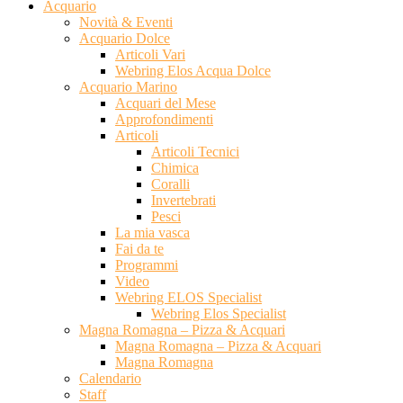
Acquario
Novità & Eventi
Acquario Dolce
Articoli Vari
Webring Elos Acqua Dolce
Acquario Marino
Acquari del Mese
Approfondimenti
Articoli
Articoli Tecnici
Chimica
Coralli
Invertebrati
Pesci
La mia vasca
Fai da te
Programmi
Video
Webring ELOS Specialist
Webring Elos Specialist
Magna Romagna – Pizza & Acquari
Magna Romagna – Pizza & Acquari
Magna Romagna
Calendario
Staff