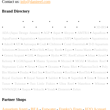
Contact us:
info@danireef.com
Brand Directory
AQUADISTRI
•
BEA
•
CARMAR
•
DAPHBIO
•
ELOS
•
FORWATER
•
GNC
•
OCEANLIFE
•
OCTO
•
ORPHEK
•
SICCE
•
TECO
•
VCORALS
•
3D-IRS
•
ADA (Aqua Design Amano)
•
AGP
•
Aipai
•
Alxyon
•
AMTRA
•
Aquaflora
•
AquaForest
•
Aquaristica
•
Aquarium Systems (ASF)
•
Aquatlantis
•
Aquatronica
•
Askoll
•
ATI
•
Autoaqua
•
Ceab
•
Chihiros
•
Coral Essentials
•
D-D Aquarium
Solutions
•
Dennerle
•
DiveVolk
•
Easy Reefs
•
Equo
•
Fauna Marin
•
Funhobby
•
Genesi Acquari
•
GHL
•
Haquoss
•
Hydor
•
ITC ReefCulture
•
Jebao
•
Juwel
•
Keloray
•
LGMAquari
•
Manta Systems
•
Micmol
•
MOAI
•
Modern Reef
•
Neptunian Cube
•
Newa
•
Oase
•
Oceamo
•
Panta Rhei
•
PlanctonTech
•
Poly
Bio Marine
•
Prodac
•
Red Sea
•
Reef Factory
•
Reefline
•
ReefTek
•
Rossmont
•
Royal Exclusiv
•
Royal Nature
•
Salifert
•
Sera
•
Superfish
•
Tetra
•
Triton
•
Tunze
•
Twinstar
•
Two Little Fishies
•
Ultra Reef
•
Waterbox
•
Whimar
•
WWWAQUA
•
Xaqua
•
Yokuchi
•
Yorah
•
Zlements
•
Zolux
Partner Shops
Aquarium Angri
-
BEA
-
Forwater
-
Franky's Frags
-
H2O Acquari