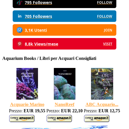
795 Followers
FOLLOW
705 Followers
FOLLOW
3,1K Utenti
JOIN
8,8k Views/mese
VISIT
Aquarium Books / Libri per Acquari Consigliati
Acquario Marino
NanoReef
ABC Acquario...
Prezzo:
EUR 19,55
Prezzo:
EUR 22,10
Prezzo:
EUR 12,75