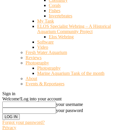
Chemistry
Corals
Fishes
Invertebrates
My Tank
ELOS Specialist Webring – A Historical
Aquarium Community Project
Elos Webring
Software
Video
Fresh Water Aquarium
Reviews
Photography
Photography
Marine Aquarium Tank of the month
About
Events & Reportages
Sign in
Welcome!
Log into your account
your username
your password
Forgot your password?
Privacy