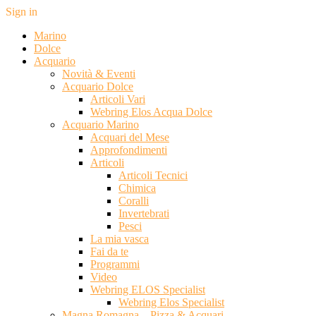
Sign in
Marino
Dolce
Acquario
Novità & Eventi
Acquario Dolce
Articoli Vari
Webring Elos Acqua Dolce
Acquario Marino
Acquari del Mese
Approfondimenti
Articoli
Articoli Tecnici
Chimica
Coralli
Invertebrati
Pesci
La mia vasca
Fai da te
Programmi
Video
Webring ELOS Specialist
Webring Elos Specialist
Magna Romagna – Pizza & Acquari