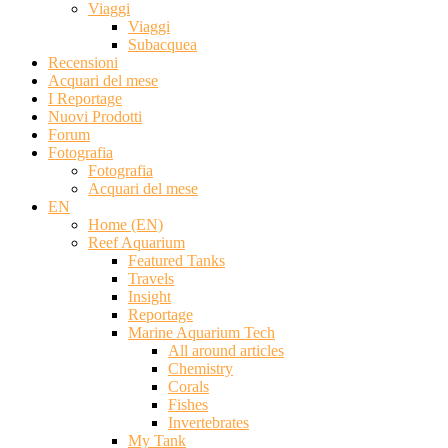
Viaggi
Viaggi
Subacquea
Recensioni
Acquari del mese
I Reportage
Nuovi Prodotti
Forum
Fotografia
Fotografia
Acquari del mese
EN
Home (EN)
Reef Aquarium
Featured Tanks
Travels
Insight
Reportage
Marine Aquarium Tech
All around articles
Chemistry
Corals
Fishes
Invertebrates
My Tank