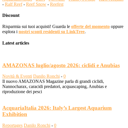
-
Ralf Reef
-
Reef Snow
-
Reefest
Discount
Risparmia sui tuoi acquisti! Guarda le
offerte del momento
oppure
esplora i
nostri sconti residenti su LinkTree
.
Latest articles
AMAZONAS luglio/agosto 2026: ciclidi e Anubias
Novità & Eventi
Danilo Ronchi
-
0
Il nuovo AMAZONAS Magazine parla di grandi ciclidi,
Nannocharax, caracidi predatori, acquascaping, Anubias e
riproduzione dei pesci
AcquariaItalia 2026: Italy’s Largest Aquarium
Exhibition
Reportages
Danilo Ronchi
-
0