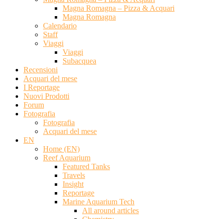
Magna Romagna – Pizza & Acquari
Magna Romagna
Calendario
Staff
Viaggi
Viaggi
Subacquea
Recensioni
Acquari del mese
I Reportage
Nuovi Prodotti
Forum
Fotografia
Fotografia
Acquari del mese
EN
Home (EN)
Reef Aquarium
Featured Tanks
Travels
Insight
Reportage
Marine Aquarium Tech
All around articles