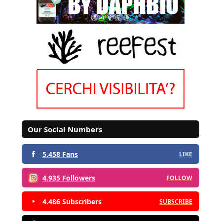
Our Social Numbers
5.458 Fans
LIKE
4.935 Followers
FOLLOW
4.486 Subscribers
SUBSCRIBE