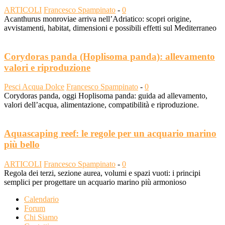
ARTICOLI
Francesco Spampinato
-
0
Acanthurus monroviae arriva nell’Adriatico: scopri origine,
avvistamenti, habitat, dimensioni e possibili effetti sul Mediterraneo
Corydoras panda (Hoplisoma panda): allevamento
valori e riproduzione
Pesci Acqua Dolce
Francesco Spampinato
-
0
Corydoras panda, oggi Hoplisoma panda: guida ad allevamento,
valori dell’acqua, alimentazione, compatibilità e riproduzione.
Aquascaping reef: le regole per un acquario marino
più bello
ARTICOLI
Francesco Spampinato
-
0
Regola dei terzi, sezione aurea, volumi e spazi vuoti: i principi
semplici per progettare un acquario marino più armonioso
Calendario
Forum
Chi Siamo