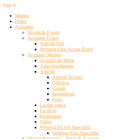
Sign in
Marino
Dolce
Acquario
Novità & Eventi
Acquario Dolce
Articoli Vari
Webring Elos Acqua Dolce
Acquario Marino
Acquari del Mese
Approfondimenti
Articoli
Articoli Tecnici
Chimica
Coralli
Invertebrati
Pesci
La mia vasca
Fai da te
Programmi
Video
Webring ELOS Specialist
Webring Elos Specialist
Magna Romagna – Pizza & Acquari