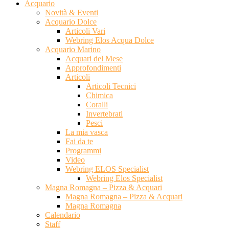
Acquario
Novità & Eventi
Acquario Dolce
Articoli Vari
Webring Elos Acqua Dolce
Acquario Marino
Acquari del Mese
Approfondimenti
Articoli
Articoli Tecnici
Chimica
Coralli
Invertebrati
Pesci
La mia vasca
Fai da te
Programmi
Video
Webring ELOS Specialist
Webring Elos Specialist
Magna Romagna – Pizza & Acquari
Magna Romagna – Pizza & Acquari
Magna Romagna
Calendario
Staff