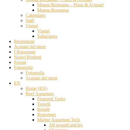
Magna Romagna – Pizza & Acquari
Magna Romagna
Calendario
Staff
Viaggi
Viaggi
Subacquea
Recensioni
Acquari del mese
I Reportage
Nuovi Prodotti
Forum
Fotografia
Fotografia
Acquari del mese
EN
Home (EN)
Reef Aquarium
Featured Tanks
Travels
Insight
Reportage
Marine Aquarium Tech
All around articles