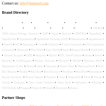
Contact us:
info@danireef.com
Brand Directory
AQUADISTRI
•
BEA
•
CARMAR
•
DAPHBIO
•
ELOS
•
FORWATER
•
GNC
•
OCEANLIFE
•
OCTO
•
ORPHEK
•
SICCE
•
TECO
•
VCORALS
•
3D-IRS
•
ADA (Aqua Design Amano)
•
AGP
•
Aipai
•
Alxyon
•
AMTRA
•
Aquaflora
•
AquaForest
•
Aquaristica
•
Aquarium Systems (ASF)
•
Aquatlantis
•
Aquatronica
•
Askoll
•
ATI
•
Autoaqua
•
Ceab
•
Chihiros
•
Coral Essentials
•
D-D Aquarium
Solutions
•
Dennerle
•
DiveVolk
•
Easy Reefs
•
Equo
•
Fauna Marin
•
Funhobby
•
Genesi Acquari
•
GHL
•
Haquoss
•
Hydor
•
ITC ReefCulture
•
Jebao
•
Juwel
•
Keloray
•
LGMAquari
•
Manta Systems
•
Micmol
•
MOAI
•
Modern Reef
•
Neptunian Cube
•
Newa
•
Oase
•
Oceamo
•
Panta Rhei
•
PlanctonTech
•
Poly
Bio Marine
•
Prodac
•
Red Sea
•
Reef Factory
•
Reefline
•
ReefTek
•
Rossmont
•
Royal Exclusiv
•
Royal Nature
•
Salifert
•
Sera
•
Superfish
•
Tetra
•
Triton
•
Tunze
•
Twinstar
•
Two Little Fishies
•
Ultra Reef
•
Waterbox
•
Whimar
•
WWWAQUA
•
Xaqua
•
Yokuchi
•
Yorah
•
Zlements
•
Zolux
Partner Shops