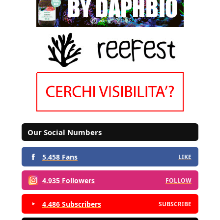
Our Social Numbers
5.458 Fans
LIKE
4.935 Followers
FOLLOW
4.486 Subscribers
SUBSCRIBE