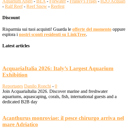
Aquarium Angri
-
BEA
-
Forwater
-
Franky's Frags
-
H2O Acquari
-
Ralf Reef
-
Reef Snow
-
Reefest
Discount
Risparmia sui tuoi acquisti! Guarda le
offerte del momento
oppure
esplora i
nostri sconti residenti su LinkTree
.
Latest articles
AcquariaItalia 2026: Italy’s Largest Aquarium
Exhibition
Reportages
Danilo Ronchi
-
0
Join AcquariaItalia 2026. Discover marine and freshwater
aquariums, aquascaping, corals, fish, international guests and a
dedicated B2B day
Acanthurus monroviae: il pesce chirurgo arriva nel
mare Adriatico