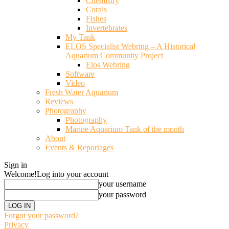
Chemistry
Corals
Fishes
Invertebrates
My Tank
ELOS Specialist Webring – A Historical
Aquarium Community Project
Elos Webring
Software
Video
Fresh Water Aquarium
Reviews
Photography
Photography
Marine Aquarium Tank of the month
About
Events & Reportages
Sign in
Welcome!
Log into your account
your username
your password
Forgot your password?
Privacy