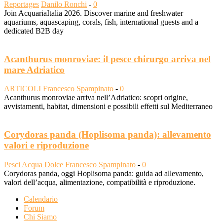
Reportages
Danilo Ronchi
-
0
Join AcquariaItalia 2026. Discover marine and freshwater
aquariums, aquascaping, corals, fish, international guests and a
dedicated B2B day
Acanthurus monroviae: il pesce chirurgo arriva nel
mare Adriatico
ARTICOLI
Francesco Spampinato
-
0
Acanthurus monroviae arriva nell’Adriatico: scopri origine,
avvistamenti, habitat, dimensioni e possibili effetti sul Mediterraneo
Corydoras panda (Hoplisoma panda): allevamento
valori e riproduzione
Pesci Acqua Dolce
Francesco Spampinato
-
0
Corydoras panda, oggi Hoplisoma panda: guida ad allevamento,
valori dell’acqua, alimentazione, compatibilità e riproduzione.
Calendario
Forum
Chi Siamo