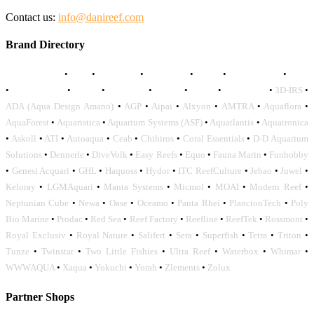
Contact us:
info@danireef.com
Brand Directory
AQUADISTRI
•
BEA
•
CARMAR
•
DAPHBIO
•
ELOS
•
FORWATER
•
GNC
•
OCEANLIFE
•
OCTO
•
ORPHEK
•
SICCE
•
TECO
•
VCORALS
•
3D-IRS
•
ADA (Aqua Design Amano)
•
AGP
•
Aipai
•
Alxyon
•
AMTRA
•
Aquaflora
•
AquaForest
•
Aquaristica
•
Aquarium Systems (ASF)
•
Aquatlantis
•
Aquatronica
•
Askoll
•
ATI
•
Autoaqua
•
Ceab
•
Chihiros
•
Coral Essentials
•
D-D Aquarium
Solutions
•
Dennerle
•
DiveVolk
•
Easy Reefs
•
Equo
•
Fauna Marin
•
Funhobby
•
Genesi Acquari
•
GHL
•
Haquoss
•
Hydor
•
ITC ReefCulture
•
Jebao
•
Juwel
•
Keloray
•
LGMAquari
•
Manta Systems
•
Micmol
•
MOAI
•
Modern Reef
•
Neptunian Cube
•
Newa
•
Oase
•
Oceamo
•
Panta Rhei
•
PlanctonTech
•
Poly
Bio Marine
•
Prodac
•
Red Sea
•
Reef Factory
•
Reefline
•
ReefTek
•
Rossmont
•
Royal Exclusiv
•
Royal Nature
•
Salifert
•
Sera
•
Superfish
•
Tetra
•
Triton
•
Tunze
•
Twinstar
•
Two Little Fishies
•
Ultra Reef
•
Waterbox
•
Whimar
•
WWWAQUA
•
Xaqua
•
Yokuchi
•
Yorah
•
Zlements
•
Zolux
Partner Shops