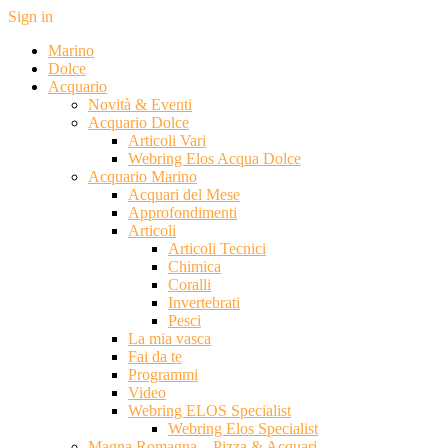
Sign in
Marino
Dolce
Acquario
Novità & Eventi
Acquario Dolce
Articoli Vari
Webring Elos Acqua Dolce
Acquario Marino
Acquari del Mese
Approfondimenti
Articoli
Articoli Tecnici
Chimica
Coralli
Invertebrati
Pesci
La mia vasca
Fai da te
Programmi
Video
Webring ELOS Specialist
Webring Elos Specialist
Magna Romagna – Pizza & Acquari