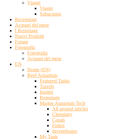
Viaggi
Viaggi
Subacquea
Recensioni
Acquari del mese
I Reportage
Nuovi Prodotti
Forum
Fotografia
Fotografia
Acquari del mese
EN
Home (EN)
Reef Aquarium
Featured Tanks
Travels
Insight
Reportage
Marine Aquarium Tech
All around articles
Chemistry
Corals
Fishes
Invertebrates
My Tank