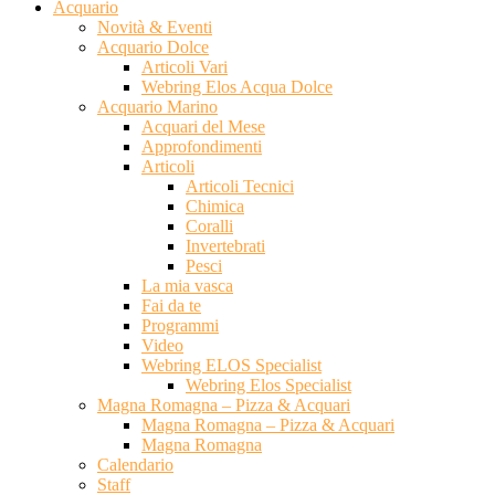
Acquario
Novità & Eventi
Acquario Dolce
Articoli Vari
Webring Elos Acqua Dolce
Acquario Marino
Acquari del Mese
Approfondimenti
Articoli
Articoli Tecnici
Chimica
Coralli
Invertebrati
Pesci
La mia vasca
Fai da te
Programmi
Video
Webring ELOS Specialist
Webring Elos Specialist
Magna Romagna – Pizza & Acquari
Magna Romagna – Pizza & Acquari
Magna Romagna
Calendario
Staff