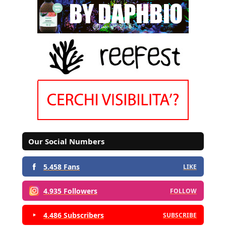
Our Social Numbers
5.458 Fans
LIKE
4.935 Followers
FOLLOW
4.486 Subscribers
SUBSCRIBE