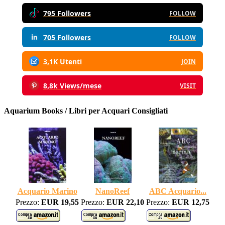
795 Followers
FOLLOW
705 Followers
FOLLOW
3,1K Utenti
JOIN
8,8k Views/mese
VISIT
Aquarium Books / Libri per Acquari Consigliati
Acquario Marino
NanoReef
ABC Acquario...
Prezzo:
EUR 19,55
Prezzo:
EUR 22,10
Prezzo:
EUR 12,75