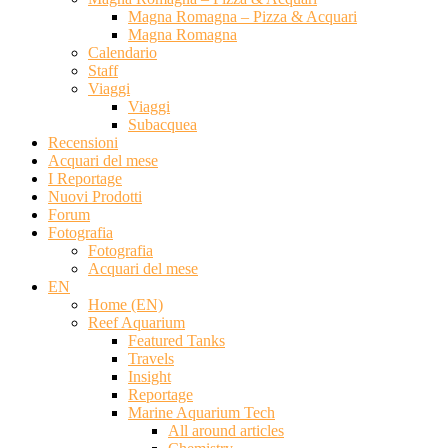
Magna Romagna – Pizza & Acquari
Magna Romagna
Calendario
Staff
Viaggi
Viaggi
Subacquea
Recensioni
Acquari del mese
I Reportage
Nuovi Prodotti
Forum
Fotografia
Fotografia
Acquari del mese
EN
Home (EN)
Reef Aquarium
Featured Tanks
Travels
Insight
Reportage
Marine Aquarium Tech
All around articles