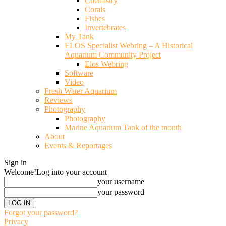
Chemistry
Corals
Fishes
Invertebrates
My Tank
ELOS Specialist Webring – A Historical
Aquarium Community Project
Elos Webring
Software
Video
Fresh Water Aquarium
Reviews
Photography
Photography
Marine Aquarium Tank of the month
About
Events & Reportages
Sign in
Welcome!
Log into your account
your username
your password
Forgot your password?
Privacy