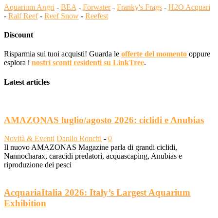
Aquarium Angri
-
BEA
-
Forwater
-
Franky's Frags
-
H2O Acquari
-
Ralf Reef
-
Reef Snow
-
Reefest
Discount
Risparmia sui tuoi acquisti! Guarda le
offerte del momento
oppure
esplora i
nostri sconti residenti su LinkTree
.
Latest articles
AMAZONAS luglio/agosto 2026: ciclidi e Anubias
Novità & Eventi
Danilo Ronchi
-
0
Il nuovo AMAZONAS Magazine parla di grandi ciclidi,
Nannocharax, caracidi predatori, acquascaping, Anubias e
riproduzione dei pesci
AcquariaItalia 2026: Italy’s Largest Aquarium
Exhibition