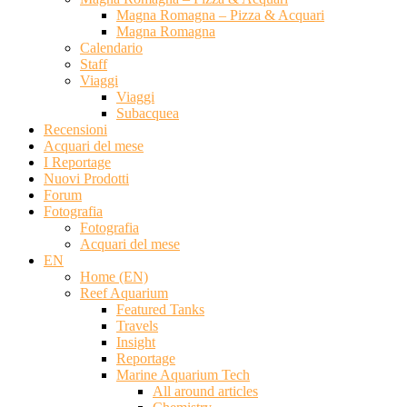
Magna Romagna – Pizza & Acquari
Magna Romagna
Calendario
Staff
Viaggi
Viaggi
Subacquea
Recensioni
Acquari del mese
I Reportage
Nuovi Prodotti
Forum
Fotografia
Fotografia
Acquari del mese
EN
Home (EN)
Reef Aquarium
Featured Tanks
Travels
Insight
Reportage
Marine Aquarium Tech
All around articles