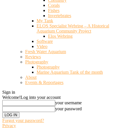
Chemistry
Corals
Fishes
Invertebrates
My Tank
ELOS Specialist Webring – A Historical
Aquarium Community Project
Elos Webring
Software
Video
Fresh Water Aquarium
Reviews
Photography
Photography
Marine Aquarium Tank of the month
About
Events & Reportages
Sign in
Welcome!
Log into your account
your username
your password
Forgot your password?
Privacy