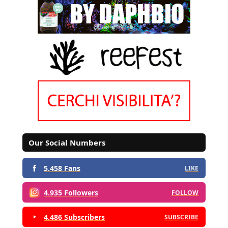
Our Social Numbers
5.458 Fans
LIKE
4.935 Followers
FOLLOW
4.486 Subscribers
SUBSCRIBE