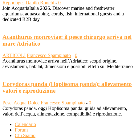
Reportages
Danilo Ronchi
-
0
Join AcquariaItalia 2026. Discover marine and freshwater
aquariums, aquascaping, corals, fish, international guests and a
dedicated B2B day
Acanthurus monroviae: il pesce chirurgo arriva nel
mare Adriatico
ARTICOLI
Francesco Spampinato
-
0
Acanthurus monroviae arriva nell’Adriatico: scopri origine,
avvistamenti, habitat, dimensioni e possibili effetti sul Mediterraneo
Corydoras panda (Hoplisoma panda): allevamento
valori e riproduzione
Pesci Acqua Dolce
Francesco Spampinato
-
0
Corydoras panda, oggi Hoplisoma panda: guida ad allevamento,
valori dell’acqua, alimentazione, compatibilità e riproduzione.
Calendario
Forum
Chi Siamo