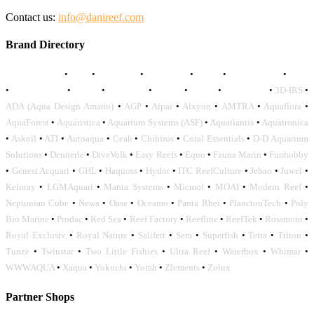
Contact us:
info@danireef.com
Brand Directory
AQUADISTRI
•
BEA
•
CARMAR
•
DAPHBIO
•
ELOS
•
FORWATER
•
GNC
•
OCEANLIFE
•
OCTO
•
ORPHEK
•
SICCE
•
TECO
•
VCORALS
•
3D-IRS
•
ADA (Aqua Design Amano)
•
AGP
•
Aipai
•
Alxyon
•
AMTRA
•
Aquaflora
•
AquaForest
•
Aquaristica
•
Aquarium Systems (ASF)
•
Aquatlantis
•
Aquatronica
•
Askoll
•
ATI
•
Autoaqua
•
Ceab
•
Chihiros
•
Coral Essentials
•
D-D Aquarium
Solutions
•
Dennerle
•
DiveVolk
•
Easy Reefs
•
Equo
•
Fauna Marin
•
Funhobby
•
Genesi Acquari
•
GHL
•
Haquoss
•
Hydor
•
ITC ReefCulture
•
Jebao
•
Juwel
•
Keloray
•
LGMAquari
•
Manta Systems
•
Micmol
•
MOAI
•
Modern Reef
•
Neptunian Cube
•
Newa
•
Oase
•
Oceamo
•
Panta Rhei
•
PlanctonTech
•
Poly
Bio Marine
•
Prodac
•
Red Sea
•
Reef Factory
•
Reefline
•
ReefTek
•
Rossmont
•
Royal Exclusiv
•
Royal Nature
•
Salifert
•
Sera
•
Superfish
•
Tetra
•
Triton
•
Tunze
•
Twinstar
•
Two Little Fishies
•
Ultra Reef
•
Waterbox
•
Whimar
•
WWWAQUA
•
Xaqua
•
Yokuchi
•
Yorah
•
Zlements
•
Zolux
Partner Shops