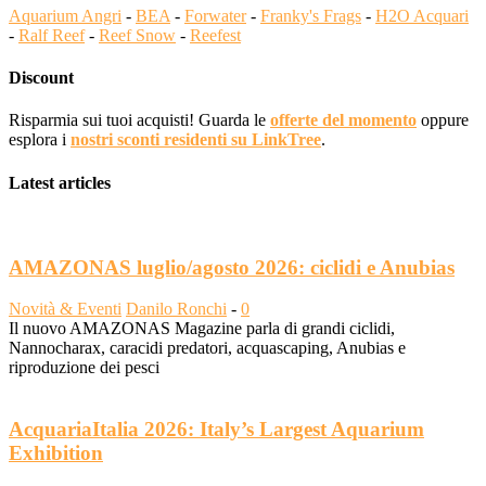
Aquarium Angri
-
BEA
-
Forwater
-
Franky's Frags
-
H2O Acquari
-
Ralf Reef
-
Reef Snow
-
Reefest
Discount
Risparmia sui tuoi acquisti! Guarda le
offerte del momento
oppure
esplora i
nostri sconti residenti su LinkTree
.
Latest articles
AMAZONAS luglio/agosto 2026: ciclidi e Anubias
Novità & Eventi
Danilo Ronchi
-
0
Il nuovo AMAZONAS Magazine parla di grandi ciclidi,
Nannocharax, caracidi predatori, acquascaping, Anubias e
riproduzione dei pesci
AcquariaItalia 2026: Italy’s Largest Aquarium
Exhibition