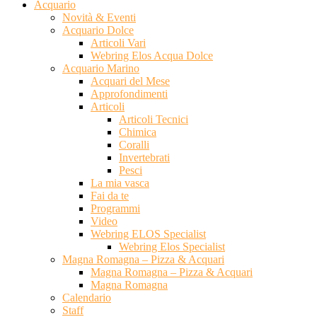
Acquario
Novità & Eventi
Acquario Dolce
Articoli Vari
Webring Elos Acqua Dolce
Acquario Marino
Acquari del Mese
Approfondimenti
Articoli
Articoli Tecnici
Chimica
Coralli
Invertebrati
Pesci
La mia vasca
Fai da te
Programmi
Video
Webring ELOS Specialist
Webring Elos Specialist
Magna Romagna – Pizza & Acquari
Magna Romagna – Pizza & Acquari
Magna Romagna
Calendario
Staff