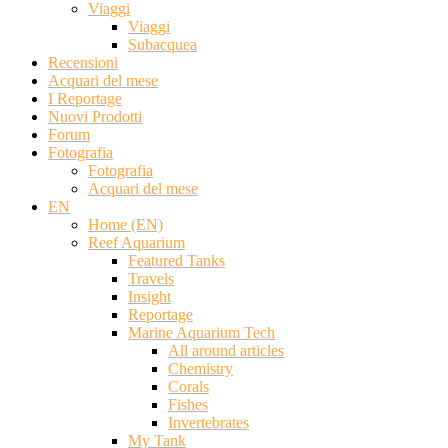
Viaggi
Viaggi
Subacquea
Recensioni
Acquari del mese
I Reportage
Nuovi Prodotti
Forum
Fotografia
Fotografia
Acquari del mese
EN
Home (EN)
Reef Aquarium
Featured Tanks
Travels
Insight
Reportage
Marine Aquarium Tech
All around articles
Chemistry
Corals
Fishes
Invertebrates
My Tank