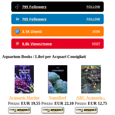
795 Followers
FOLLOW
705 Followers
FOLLOW
3,1K Utenti
JOIN
8,8k Views/mese
VISIT
Aquarium Books / Libri per Acquari Consigliati
Acquario Marino
NanoReef
ABC Acquario...
Prezzo:
EUR 19,55
Prezzo:
EUR 22,10
Prezzo:
EUR 12,75