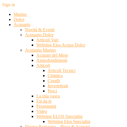
Sign in
Marino
Dolce
Acquario
Novità & Eventi
Acquario Dolce
Articoli Vari
Webring Elos Acqua Dolce
Acquario Marino
Acquari del Mese
Approfondimenti
Articoli
Articoli Tecnici
Chimica
Coralli
Invertebrati
Pesci
La mia vasca
Fai da te
Programmi
Video
Webring ELOS Specialist
Webring Elos Specialist
Magna Romagna – Pizza & Acquari