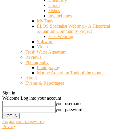
Chemistry
Corals
Fishes
Invertebrates
My Tank
ELOS Specialist Webring – A Historical
Aquarium Community Project
Elos Webring
Software
Video
Fresh Water Aquarium
Reviews
Photography
Photography
Marine Aquarium Tank of the month
About
Events & Reportages
Sign in
Welcome!
Log into your account
your username
your password
Forgot your password?
Privacy