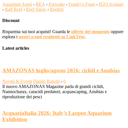
Aquarium Angri
-
BEA
-
Forwater
-
Franky's Frags
-
H2O Acquari
-
Ralf Reef
-
Reef Snow
-
Reefest
Discount
Risparmia sui tuoi acquisti! Guarda le
offerte del momento
oppure
esplora i
nostri sconti residenti su LinkTree
.
Latest articles
AMAZONAS luglio/agosto 2026: ciclidi e Anubias
Novità & Eventi
Danilo Ronchi
-
0
Il nuovo AMAZONAS Magazine parla di grandi ciclidi,
Nannocharax, caracidi predatori, acquascaping, Anubias e
riproduzione dei pesci
AcquariaItalia 2026: Italy’s Largest Aquarium
Exhibition