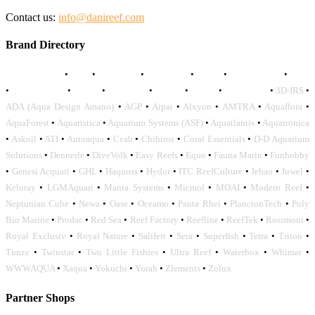
Contact us:
info@danireef.com
Brand Directory
AQUADISTRI
•
BEA
•
CARMAR
•
DAPHBIO
•
ELOS
•
FORWATER
•
GNC
•
OCEANLIFE
•
OCTO
•
ORPHEK
•
SICCE
•
TECO
•
VCORALS
•
3D-IRS
•
ADA (Aqua Design Amano)
•
AGP
•
Aipai
•
Alxyon
•
AMTRA
•
Aquaflora
•
AquaForest
•
Aquaristica
•
Aquarium Systems (ASF)
•
Aquatlantis
•
Aquatronica
•
Askoll
•
ATI
•
Autoaqua
•
Ceab
•
Chihiros
•
Coral Essentials
•
D-D Aquarium
Solutions
•
Dennerle
•
DiveVolk
•
Easy Reefs
•
Equo
•
Fauna Marin
•
Funhobby
•
Genesi Acquari
•
GHL
•
Haquoss
•
Hydor
•
ITC ReefCulture
•
Jebao
•
Juwel
•
Keloray
•
LGMAquari
•
Manta Systems
•
Micmol
•
MOAI
•
Modern Reef
•
Neptunian Cube
•
Newa
•
Oase
•
Oceamo
•
Panta Rhei
•
PlanctonTech
•
Poly
Bio Marine
•
Prodac
•
Red Sea
•
Reef Factory
•
Reefline
•
ReefTek
•
Rossmont
•
Royal Exclusiv
•
Royal Nature
•
Salifert
•
Sera
•
Superfish
•
Tetra
•
Triton
•
Tunze
•
Twinstar
•
Two Little Fishies
•
Ultra Reef
•
Waterbox
•
Whimar
•
WWWAQUA
•
Xaqua
•
Yokuchi
•
Yorah
•
Zlements
•
Zolux
Partner Shops