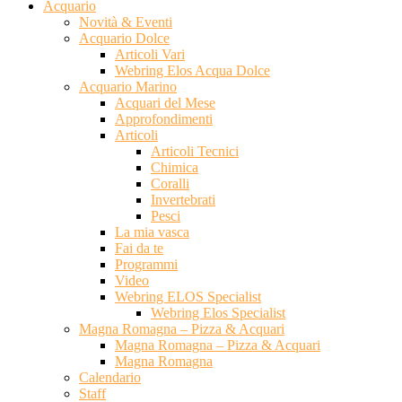
Acquario
Novità & Eventi
Acquario Dolce
Articoli Vari
Webring Elos Acqua Dolce
Acquario Marino
Acquari del Mese
Approfondimenti
Articoli
Articoli Tecnici
Chimica
Coralli
Invertebrati
Pesci
La mia vasca
Fai da te
Programmi
Video
Webring ELOS Specialist
Webring Elos Specialist
Magna Romagna – Pizza & Acquari
Magna Romagna – Pizza & Acquari
Magna Romagna
Calendario
Staff