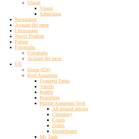
Viaggi
Viaggi
Subacquea
Recensioni
Acquari del mese
I Reportage
Nuovi Prodotti
Forum
Fotografia
Fotografia
Acquari del mese
EN
Home (EN)
Reef Aquarium
Featured Tanks
Travels
Insight
Reportage
Marine Aquarium Tech
All around articles
Chemistry
Corals
Fishes
Invertebrates
My Tank