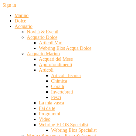
Sign in
Marino
Dolce
Acquario
Novità & Eventi
Acquario Dolce
Articoli Vari
Webring Elos Acqua Dolce
Acquario Marino
Acquari del Mese
Approfondimenti
Articoli
Articoli Tecnici
Chimica
Coralli
Invertebrati
Pesci
La mia vasca
Fai da te
Programmi
Video
Webring ELOS Specialist
Webring Elos Specialist
Magna Romagna – Pizza & Acquari