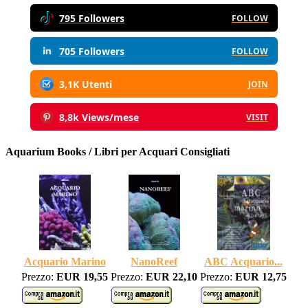
795 Followers
FOLLOW
705 Followers
FOLLOW
3,1K Utenti
JOIN
8,8k Views/mese
VISIT
Aquarium Books / Libri per Acquari Consigliati
Acquario Marino
NanoReef
ABC Acquario...
Prezzo:
EUR 19,55
Prezzo:
EUR 22,10
Prezzo:
EUR 12,75