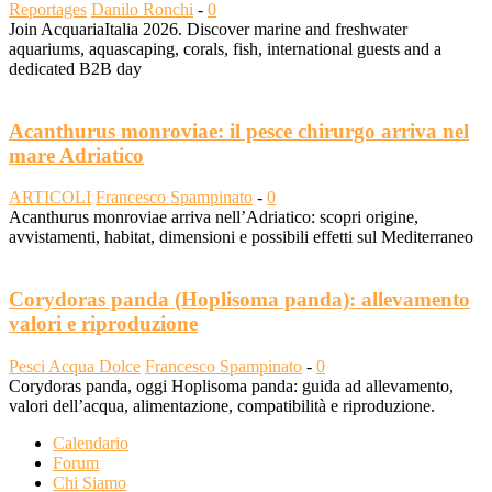
Reportages
Danilo Ronchi
-
0
Join AcquariaItalia 2026. Discover marine and freshwater
aquariums, aquascaping, corals, fish, international guests and a
dedicated B2B day
Acanthurus monroviae: il pesce chirurgo arriva nel
mare Adriatico
ARTICOLI
Francesco Spampinato
-
0
Acanthurus monroviae arriva nell’Adriatico: scopri origine,
avvistamenti, habitat, dimensioni e possibili effetti sul Mediterraneo
Corydoras panda (Hoplisoma panda): allevamento
valori e riproduzione
Pesci Acqua Dolce
Francesco Spampinato
-
0
Corydoras panda, oggi Hoplisoma panda: guida ad allevamento,
valori dell’acqua, alimentazione, compatibilità e riproduzione.
Calendario
Forum
Chi Siamo