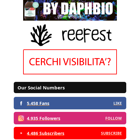
Our Social Numbers
5.458 Fans
LIKE
4.935 Followers
FOLLOW
4.486 Subscribers
SUBSCRIBE