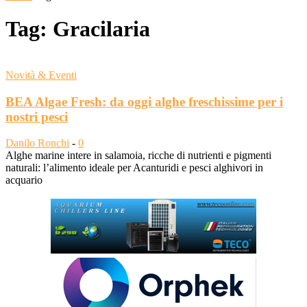
Tag: Gracilaria
Novità & Eventi
BEA Algae Fresh: da oggi alghe freschissime per i
nostri pesci
Danilo Ronchi
-
0
Alghe marine intere in salamoia, ricche di nutrienti e pigmenti
naturali: l’alimento ideale per Acanturidi e pesci alghivori in
acquario