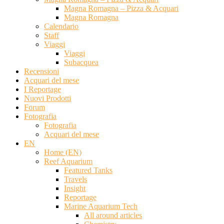
Magna Romagna – Pizza & Acquari
Magna Romagna
Calendario
Staff
Viaggi
Viaggi
Subacquea
Recensioni
Acquari del mese
I Reportage
Nuovi Prodotti
Forum
Fotografia
Fotografia
Acquari del mese
EN
Home (EN)
Reef Aquarium
Featured Tanks
Travels
Insight
Reportage
Marine Aquarium Tech
All around articles