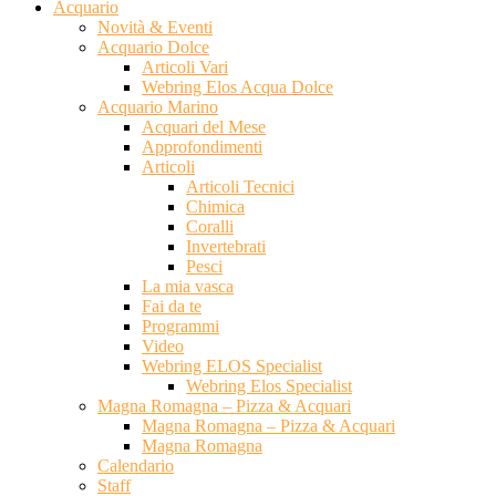
Acquario
Novità & Eventi
Acquario Dolce
Articoli Vari
Webring Elos Acqua Dolce
Acquario Marino
Acquari del Mese
Approfondimenti
Articoli
Articoli Tecnici
Chimica
Coralli
Invertebrati
Pesci
La mia vasca
Fai da te
Programmi
Video
Webring ELOS Specialist
Webring Elos Specialist
Magna Romagna – Pizza & Acquari
Magna Romagna – Pizza & Acquari
Magna Romagna
Calendario
Staff