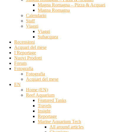
Magna Romagna – Pizza & Acquari
Magna Romagna
Calendario
Staff
Viaggi
Viaggi
Subacquea
Recensioni
Acquari del mese
I Reportage
Nuovi Prodotti
Forum
Fotografia
Fotografia
Acquari del mese
EN
Home (EN)
Reef Aquarium
Featured Tanks
Travels
Insight
Reportage
Marine Aquarium Tech
All around articles