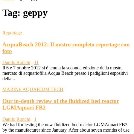
Tag: geppy
Reportage
AcquaBeach 2012: Il nostro completo reportage con
foto
Danilo Ronchi
-
11
Il 6 e 7 ottobre 2012 si è tenuta la seconda edizione della mostra
mercato di acquariofilia Acqua Beach presso i padiglioni espositivi
della...
MARINE AQUARIUM TECH
Our in-depth review of the fluidized bed reactor
LGMAquari FB2
Danilo Ronchi
-
1
We had for testing the new fluidized bed reactor LGMAquari FB2
by the manufacturer since January. After about seven months of use