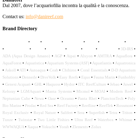
Dal 2007, dove l’acquariofilia incontra la qualità e la conoscenza.
Contact us:
info@danireef.com
Brand Directory
AQUADISTRI
•
BEA
•
CARMAR
•
DAPHBIO
•
ELOS
•
FORWATER
•
GNC
•
OCEANLIFE
•
OCTO
•
ORPHEK
•
SICCE
•
TECO
•
VCORALS
•
3D-IRS
•
ADA (Aqua Design Amano)
•
AGP
•
Aipai
•
Alxyon
•
AMTRA
•
Aquaflora
•
AquaForest
•
Aquaristica
•
Aquarium Systems (ASF)
•
Aquatlantis
•
Aquatronica
•
Askoll
•
ATI
•
Autoaqua
•
Ceab
•
Chihiros
•
Coral Essentials
•
D-D Aquarium
Solutions
•
Dennerle
•
DiveVolk
•
Easy Reefs
•
Equo
•
Fauna Marin
•
Funhobby
•
Genesi Acquari
•
GHL
•
Haquoss
•
Hydor
•
ITC ReefCulture
•
Jebao
•
Juwel
•
Keloray
•
LGMAquari
•
Manta Systems
•
Micmol
•
MOAI
•
Modern Reef
•
Neptunian Cube
•
Newa
•
Oase
•
Oceamo
•
Panta Rhei
•
PlanctonTech
•
Poly
Bio Marine
•
Prodac
•
Red Sea
•
Reef Factory
•
Reefline
•
ReefTek
•
Rossmont
•
Royal Exclusiv
•
Royal Nature
•
Salifert
•
Sera
•
Superfish
•
Tetra
•
Triton
•
Tunze
•
Twinstar
•
Two Little Fishies
•
Ultra Reef
•
Waterbox
•
Whimar
•
WWWAQUA
•
Xaqua
•
Yokuchi
•
Yorah
•
Zlements
•
Zolux