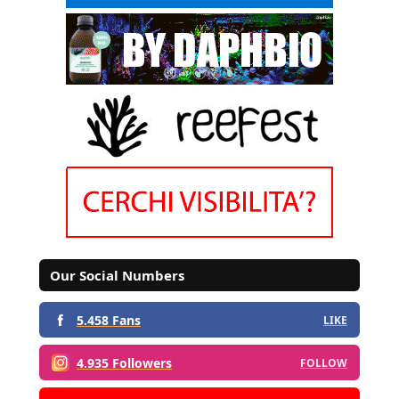
Our Social Numbers
5.458 Fans
LIKE
4.935 Followers
FOLLOW