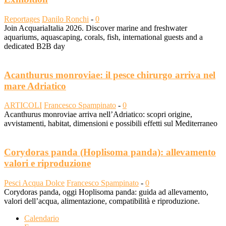
Reportages
Danilo Ronchi
-
0
Join AcquariaItalia 2026. Discover marine and freshwater
aquariums, aquascaping, corals, fish, international guests and a
dedicated B2B day
Acanthurus monroviae: il pesce chirurgo arriva nel
mare Adriatico
ARTICOLI
Francesco Spampinato
-
0
Acanthurus monroviae arriva nell’Adriatico: scopri origine,
avvistamenti, habitat, dimensioni e possibili effetti sul Mediterraneo
Corydoras panda (Hoplisoma panda): allevamento
valori e riproduzione
Pesci Acqua Dolce
Francesco Spampinato
-
0
Corydoras panda, oggi Hoplisoma panda: guida ad allevamento,
valori dell’acqua, alimentazione, compatibilità e riproduzione.
Calendario