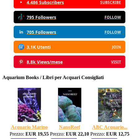
4.486 Subscribers
SUBSCRIBE
795 Followers
FOLLOW
705 Followers
FOLLOW
3,1K Utenti
JOIN
8,8k Views/mese
VISIT
Aquarium Books / Libri per Acquari Consigliati
Acquario Marino
NanoReef
ABC Acquario...
Prezzo:
EUR 19,55
Prezzo:
EUR 22,10
Prezzo:
EUR 12,75