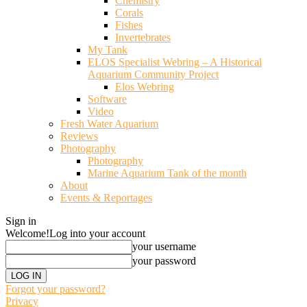
Chemistry
Corals
Fishes
Invertebrates
My Tank
ELOS Specialist Webring – A Historical
Aquarium Community Project
Elos Webring
Software
Video
Fresh Water Aquarium
Reviews
Photography
Photography
Marine Aquarium Tank of the month
About
Events & Reportages
Sign in
Welcome!
Log into your account
your username
your password
Forgot your password?
Privacy