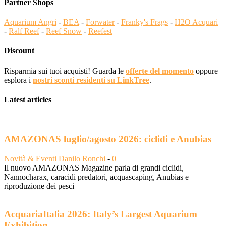
Partner Shops
Aquarium Angri
-
BEA
-
Forwater
-
Franky's Frags
-
H2O Acquari
-
Ralf Reef
-
Reef Snow
-
Reefest
Discount
Risparmia sui tuoi acquisti! Guarda le
offerte del momento
oppure
esplora i
nostri sconti residenti su LinkTree
.
Latest articles
AMAZONAS luglio/agosto 2026: ciclidi e Anubias
Novità & Eventi
Danilo Ronchi
-
0
Il nuovo AMAZONAS Magazine parla di grandi ciclidi,
Nannocharax, caracidi predatori, acquascaping, Anubias e
riproduzione dei pesci
AcquariaItalia 2026: Italy’s Largest Aquarium
Exhibition