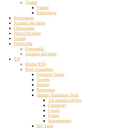
Viaggi
Viaggi
Subacquea
Recensioni
Acquari del mese
I Reportage
Nuovi Prodotti
Forum
Fotografia
Fotografia
Acquari del mese
EN
Home (EN)
Reef Aquarium
Featured Tanks
Travels
Insight
Reportage
Marine Aquarium Tech
All around articles
Chemistry
Corals
Fishes
Invertebrates
My Tank