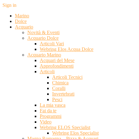
Sign in
Marino
Dolce
Acquario
Novità & Eventi
Acquario Dolce
Articoli Vari
Webring Elos Acqua Dolce
Acquario Marino
Acquari del Mese
Approfondimenti
Articoli
Articoli Tecnici
Chimica
Coralli
Invertebrati
Pesci
La mia vasca
Fai da te
Programmi
Video
Webring ELOS Specialist
Webring Elos Specialist
Magna Romagna – Pizza & Acquari