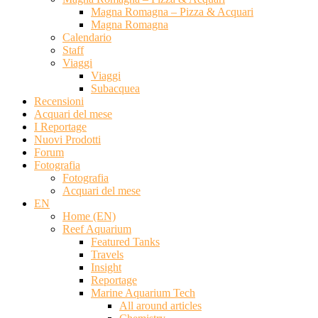
Magna Romagna – Pizza & Acquari
Magna Romagna
Calendario
Staff
Viaggi
Viaggi
Subacquea
Recensioni
Acquari del mese
I Reportage
Nuovi Prodotti
Forum
Fotografia
Fotografia
Acquari del mese
EN
Home (EN)
Reef Aquarium
Featured Tanks
Travels
Insight
Reportage
Marine Aquarium Tech
All around articles