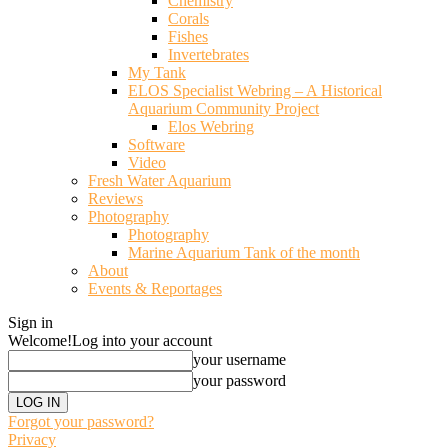
Chemistry
Corals
Fishes
Invertebrates
My Tank
ELOS Specialist Webring – A Historical
Aquarium Community Project
Elos Webring
Software
Video
Fresh Water Aquarium
Reviews
Photography
Photography
Marine Aquarium Tank of the month
About
Events & Reportages
Sign in
Welcome!
Log into your account
your username
your password
Forgot your password?
Privacy