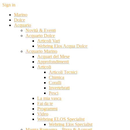
Sign in
Marino
Dolce
Acquario
Novità & Eventi
Acquario Dolce
Articoli Vari
Webring Elos Acqua Dolce
Acquario Marino
Acquari del Mese
Approfondimenti
Articoli
Articoli Tecnici
Chimica
Coralli
Invertebrati
Pesci
La mia vasca
Fai da te
Programmi
Video
Webring ELOS Specialist
Webring Elos Specialist
Magna Romagna – Pizza & Acquari