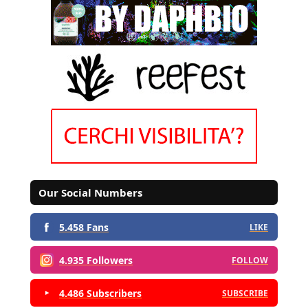
Our Social Numbers
5.458 Fans
LIKE
4.935 Followers
FOLLOW
4.486 Subscribers
SUBSCRIBE