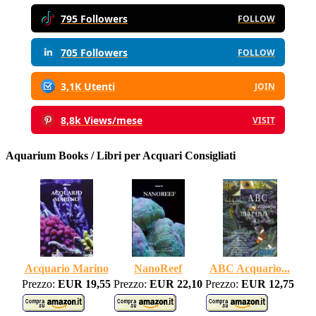
795 Followers
FOLLOW
705 Followers
FOLLOW
3,1K Utenti
JOIN
8,8k Views/mese
VISIT
Aquarium Books / Libri per Acquari Consigliati
Acquario Marino
NanoReef
ABC Acquario...
Prezzo:
EUR 19,55
Prezzo:
EUR 22,10
Prezzo:
EUR 12,75