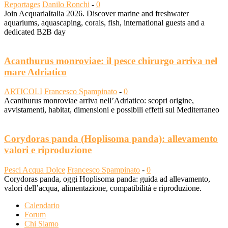
Reportages
Danilo Ronchi
-
0
Join AcquariaItalia 2026. Discover marine and freshwater
aquariums, aquascaping, corals, fish, international guests and a
dedicated B2B day
Acanthurus monroviae: il pesce chirurgo arriva nel
mare Adriatico
ARTICOLI
Francesco Spampinato
-
0
Acanthurus monroviae arriva nell’Adriatico: scopri origine,
avvistamenti, habitat, dimensioni e possibili effetti sul Mediterraneo
Corydoras panda (Hoplisoma panda): allevamento
valori e riproduzione
Pesci Acqua Dolce
Francesco Spampinato
-
0
Corydoras panda, oggi Hoplisoma panda: guida ad allevamento,
valori dell’acqua, alimentazione, compatibilità e riproduzione.
Calendario
Forum
Chi Siamo