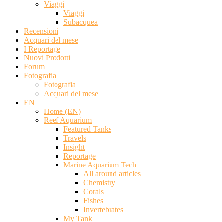
Viaggi
Viaggi
Subacquea
Recensioni
Acquari del mese
I Reportage
Nuovi Prodotti
Forum
Fotografia
Fotografia
Acquari del mese
EN
Home (EN)
Reef Aquarium
Featured Tanks
Travels
Insight
Reportage
Marine Aquarium Tech
All around articles
Chemistry
Corals
Fishes
Invertebrates
My Tank