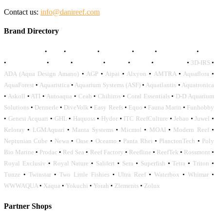
Contact us:
info@danireef.com
Brand Directory
AQUADISTRI
•
BEA
•
CARMAR
•
DAPHBIO
•
ELOS
•
FORWATER
•
GNC
•
OCEANLIFE
•
OCTO
•
ORPHEK
•
SICCE
•
TECO
•
VCORALS
•
3D-IRS
•
ADA (Aqua Design Amano)
•
AGP
•
Aipai
•
Alxyon
•
AMTRA
•
Aquaflora
•
AquaForest
•
Aquaristica
•
Aquarium Systems (ASF)
•
Aquatlantis
•
Aquatronica
•
Askoll
•
ATI
•
Autoaqua
•
Ceab
•
Chihiros
•
Coral Essentials
•
D-D Aquarium
Solutions
•
Dennerle
•
DiveVolk
•
Easy Reefs
•
Equo
•
Fauna Marin
•
Funhobby
•
Genesi Acquari
•
GHL
•
Haquoss
•
Hydor
•
ITC ReefCulture
•
Jebao
•
Juwel
•
Keloray
•
LGMAquari
•
Manta Systems
•
Micmol
•
MOAI
•
Modern Reef
•
Neptunian Cube
•
Newa
•
Oase
•
Oceamo
•
Panta Rhei
•
PlanctonTech
•
Poly
Bio Marine
•
Prodac
•
Red Sea
•
Reef Factory
•
Reefline
•
ReefTek
•
Rossmont
•
Royal Exclusiv
•
Royal Nature
•
Salifert
•
Sera
•
Superfish
•
Tetra
•
Triton
•
Tunze
•
Twinstar
•
Two Little Fishies
•
Ultra Reef
•
Waterbox
•
Whimar
•
WWWAQUA
•
Xaqua
•
Yokuchi
•
Yorah
•
Zlements
•
Zolux
Partner Shops