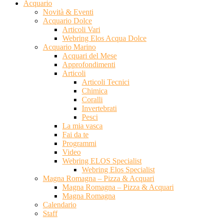
Acquario
Novità & Eventi
Acquario Dolce
Articoli Vari
Webring Elos Acqua Dolce
Acquario Marino
Acquari del Mese
Approfondimenti
Articoli
Articoli Tecnici
Chimica
Coralli
Invertebrati
Pesci
La mia vasca
Fai da te
Programmi
Video
Webring ELOS Specialist
Webring Elos Specialist
Magna Romagna – Pizza & Acquari
Magna Romagna – Pizza & Acquari
Magna Romagna
Calendario
Staff