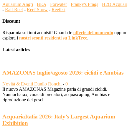
Aquarium Angri
-
BEA
-
Forwater
-
Franky's Frags
-
H2O Acquari
-
Ralf Reef
-
Reef Snow
-
Reefest
Discount
Risparmia sui tuoi acquisti! Guarda le
offerte del momento
oppure
esplora i
nostri sconti residenti su LinkTree
.
Latest articles
AMAZONAS luglio/agosto 2026: ciclidi e Anubias
Novità & Eventi
Danilo Ronchi
-
0
Il nuovo AMAZONAS Magazine parla di grandi ciclidi,
Nannocharax, caracidi predatori, acquascaping, Anubias e
riproduzione dei pesci
AcquariaItalia 2026: Italy’s Largest Aquarium
Exhibition