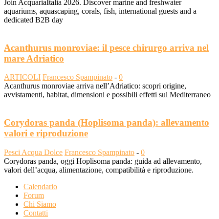
Join AcquariaItalia 2026. Discover marine and freshwater
aquariums, aquascaping, corals, fish, international guests and a
dedicated B2B day
Acanthurus monroviae: il pesce chirurgo arriva nel
mare Adriatico
ARTICOLI
Francesco Spampinato
-
0
Acanthurus monroviae arriva nell’Adriatico: scopri origine,
avvistamenti, habitat, dimensioni e possibili effetti sul Mediterraneo
Corydoras panda (Hoplisoma panda): allevamento
valori e riproduzione
Pesci Acqua Dolce
Francesco Spampinato
-
0
Corydoras panda, oggi Hoplisoma panda: guida ad allevamento,
valori dell’acqua, alimentazione, compatibilità e riproduzione.
Calendario
Forum
Chi Siamo
Contatti