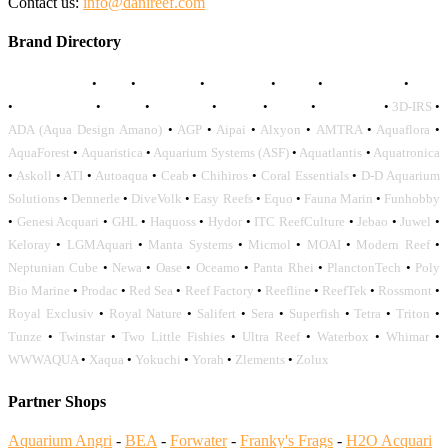
Contact us:
info@danireef.com
Brand Directory
AQUADISTRI
•
BEA
•
CARMAR
•
DAPHBIO
•
ELOS
•
FORWATER
•
GNC
•
OCEANLIFE
•
OCTO
•
ORPHEK
•
SICCE
•
TECO
•
VCORALS
•
3D-IRS
•
ADA (Aqua Design Amano)
•
AGP
•
Aipai
•
Alxyon
•
AMTRA
•
Aquaflora
•
AquaForest
•
Aquaristica
•
Aquarium Systems (ASF)
•
Aquatlantis
•
Aquatronica
•
Askoll
•
ATI
•
Autoaqua
•
Ceab
•
Chihiros
•
Coral Essentials
•
D-D Aquarium
Solutions
•
Dennerle
•
DiveVolk
•
Easy Reefs
•
Equo
•
Fauna Marin
•
Funhobby
•
Genesi Acquari
•
GHL
•
Haquoss
•
Hydor
•
ITC ReefCulture
•
Jebao
•
Juwel
•
Keloray
•
LGMAquari
•
Manta Systems
•
Micmol
•
MOAI
•
Modern Reef
•
Neptunian Cube
•
Newa
•
Oase
•
Oceamo
•
Panta Rhei
•
PlanctonTech
•
Poly
Bio Marine
•
Prodac
•
Red Sea
•
Reef Factory
•
Reefline
•
ReefTek
•
Rossmont
•
Royal Exclusiv
•
Royal Nature
•
Salifert
•
Sera
•
Superfish
•
Tetra
•
Triton
•
Tunze
•
Twinstar
•
Two Little Fishies
•
Ultra Reef
•
Waterbox
•
Whimar
•
WWWAQUA
•
Xaqua
•
Yokuchi
•
Yorah
•
Zlements
•
Zolux
Partner Shops
Aquarium Angri
-
BEA
-
Forwater
-
Franky's Frags
-
H2O Acquari