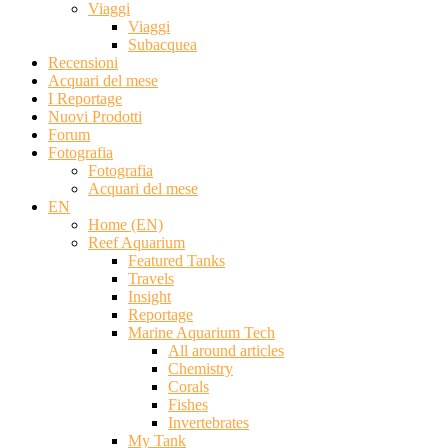
Viaggi
Viaggi
Subacquea
Recensioni
Acquari del mese
I Reportage
Nuovi Prodotti
Forum
Fotografia
Fotografia
Acquari del mese
EN
Home (EN)
Reef Aquarium
Featured Tanks
Travels
Insight
Reportage
Marine Aquarium Tech
All around articles
Chemistry
Corals
Fishes
Invertebrates
My Tank