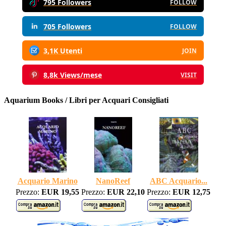
795 Followers
FOLLOW
705 Followers
FOLLOW
3,1K Utenti
JOIN
8,8k Views/mese
VISIT
Aquarium Books / Libri per Acquari Consigliati
Acquario Marino
NanoReef
ABC Acquario...
Prezzo:
EUR 19,55
Prezzo:
EUR 22,10
Prezzo:
EUR 12,75