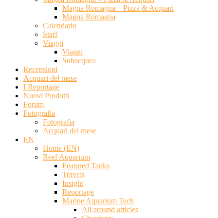
Magna Romagna – Pizza & Acquari
Magna Romagna
Calendario
Staff
Viaggi
Viaggi
Subacquea
Recensioni
Acquari del mese
I Reportage
Nuovi Prodotti
Forum
Fotografia
Fotografia
Acquari del mese
EN
Home (EN)
Reef Aquarium
Featured Tanks
Travels
Insight
Reportage
Marine Aquarium Tech
All around articles