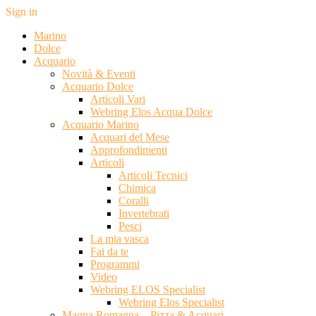
Sign in
Marino
Dolce
Acquario
Novità & Eventi
Acquario Dolce
Articoli Vari
Webring Elos Acqua Dolce
Acquario Marino
Acquari del Mese
Approfondimenti
Articoli
Articoli Tecnici
Chimica
Coralli
Invertebrati
Pesci
La mia vasca
Fai da te
Programmi
Video
Webring ELOS Specialist
Webring Elos Specialist
Magna Romagna – Pizza & Acquari