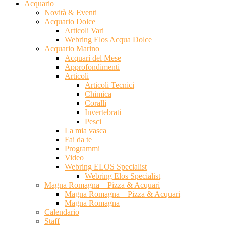
Acquario
Novità & Eventi
Acquario Dolce
Articoli Vari
Webring Elos Acqua Dolce
Acquario Marino
Acquari del Mese
Approfondimenti
Articoli
Articoli Tecnici
Chimica
Coralli
Invertebrati
Pesci
La mia vasca
Fai da te
Programmi
Video
Webring ELOS Specialist
Webring Elos Specialist
Magna Romagna – Pizza & Acquari
Magna Romagna – Pizza & Acquari
Magna Romagna
Calendario
Staff