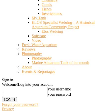
Chemistry
Corals
Fishes
Invertebrates
My Tank
ELOS Specialist Webring – A Historical
Aquarium Community Project
Elos Webring
Software
Video
Fresh Water Aquarium
Reviews
Photography
Photography
Marine Aquarium Tank of the month
About
Events & Reportages
Sign in
Welcome!
Log into your account
your username
your password
Forgot your password?
Privacy