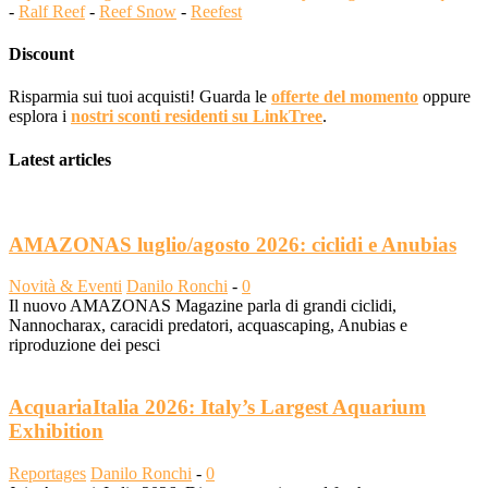
-
Ralf Reef
-
Reef Snow
-
Reefest
Discount
Risparmia sui tuoi acquisti! Guarda le
offerte del momento
oppure
esplora i
nostri sconti residenti su LinkTree
.
Latest articles
AMAZONAS luglio/agosto 2026: ciclidi e Anubias
Novità & Eventi
Danilo Ronchi
-
0
Il nuovo AMAZONAS Magazine parla di grandi ciclidi,
Nannocharax, caracidi predatori, acquascaping, Anubias e
riproduzione dei pesci
AcquariaItalia 2026: Italy’s Largest Aquarium
Exhibition
Reportages
Danilo Ronchi
-
0