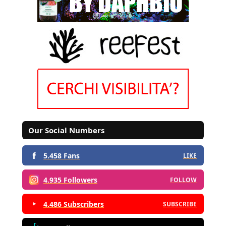
Our Social Numbers
5.458 Fans
LIKE
4.935 Followers
FOLLOW
4.486 Subscribers
SUBSCRIBE