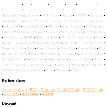
AQUADISTRI
•
BEA
•
CARMAR
•
DAPHBIO
•
ELOS
•
FORWATER
•
GNC
•
OCEANLIFE
•
OCTO
•
ORPHEK
•
SICCE
•
TECO
•
VCORALS
•
3D-IRS
•
ADA (Aqua Design Amano)
•
AGP
•
Aipai
•
Alxyon
•
AMTRA
•
Aquaflora
•
AquaForest
•
Aquaristica
•
Aquarium Systems (ASF)
•
Aquatlantis
•
Aquatronica
•
Askoll
•
ATI
•
Autoaqua
•
Ceab
•
Chihiros
•
Coral Essentials
•
D-D Aquarium
Solutions
•
Dennerle
•
DiveVolk
•
Easy Reefs
•
Equo
•
Fauna Marin
•
Funhobby
•
Genesi Acquari
•
GHL
•
Haquoss
•
Hydor
•
ITC ReefCulture
•
Jebao
•
Juwel
•
Keloray
•
LGMAquari
•
Manta Systems
•
Micmol
•
MOAI
•
Modern Reef
•
Neptunian Cube
•
Newa
•
Oase
•
Oceamo
•
Panta Rhei
•
PlanctonTech
•
Poly
Bio Marine
•
Prodac
•
Red Sea
•
Reef Factory
•
Reefline
•
ReefTek
•
Rossmont
•
Royal Exclusiv
•
Royal Nature
•
Salifert
•
Sera
•
Superfish
•
Tetra
•
Triton
•
Tunze
•
Twinstar
•
Two Little Fishies
•
Ultra Reef
•
Waterbox
•
Whimar
•
WWWAQUA
•
Xaqua
•
Yokuchi
•
Yorah
•
Zlements
•
Zolux
Partner Shops
Aquarium Angri
-
BEA
-
Forwater
-
Franky's Frags
-
H2O Acquari
-
Ralf Reef
-
Reef Snow
-
Reefest
Discount