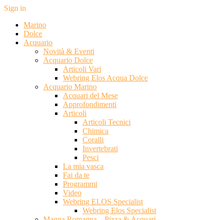
Sign in
Marino
Dolce
Acquario
Novità & Eventi
Acquario Dolce
Articoli Vari
Webring Elos Acqua Dolce
Acquario Marino
Acquari del Mese
Approfondimenti
Articoli
Articoli Tecnici
Chimica
Coralli
Invertebrati
Pesci
La mia vasca
Fai da te
Programmi
Video
Webring ELOS Specialist
Webring Elos Specialist
Magna Romagna – Pizza & Acquari