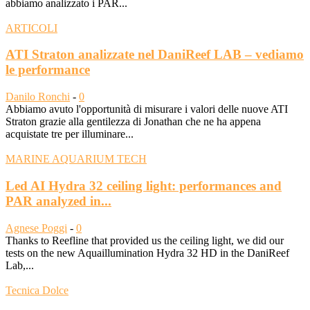
abbiamo analizzato i PAR...
ARTICOLI
ATI Straton analizzate nel DaniReef LAB – vediamo
le performance
Danilo Ronchi
-
0
Abbiamo avuto l'opportunità di misurare i valori delle nuove ATI
Straton grazie alla gentilezza di Jonathan che ne ha appena
acquistate tre per illuminare...
MARINE AQUARIUM TECH
Led AI Hydra 32 ceiling light: performances and
PAR analyzed in...
Agnese Poggi
-
0
Thanks to Reefline that provided us the ceiling light, we did our
tests on the new Aquaillumination Hydra 32 HD in the DaniReef
Lab,...
Tecnica Dolce