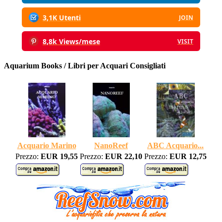
3,1K Utenti
JOIN
8,8k Views/mese
VISIT
Aquarium Books / Libri per Acquari Consigliati
Acquario Marino
NanoReef
ABC Acquario...
Prezzo:
EUR 19,55
Prezzo:
EUR 22,10
Prezzo:
EUR 12,75