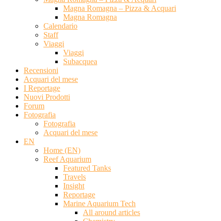
Magna Romagna – Pizza & Acquari
Magna Romagna
Calendario
Staff
Viaggi
Viaggi
Subacquea
Recensioni
Acquari del mese
I Reportage
Nuovi Prodotti
Forum
Fotografia
Fotografia
Acquari del mese
EN
Home (EN)
Reef Aquarium
Featured Tanks
Travels
Insight
Reportage
Marine Aquarium Tech
All around articles