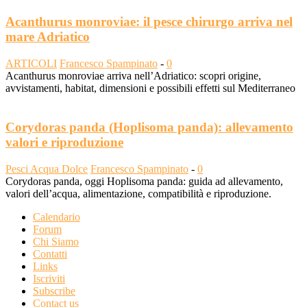
Acanthurus monroviae: il pesce chirurgo arriva nel
mare Adriatico
ARTICOLI
Francesco Spampinato
-
0
Acanthurus monroviae arriva nell’Adriatico: scopri origine,
avvistamenti, habitat, dimensioni e possibili effetti sul Mediterraneo
Corydoras panda (Hoplisoma panda): allevamento
valori e riproduzione
Pesci Acqua Dolce
Francesco Spampinato
-
0
Corydoras panda, oggi Hoplisoma panda: guida ad allevamento,
valori dell’acqua, alimentazione, compatibilità e riproduzione.
Calendario
Forum
Chi Siamo
Contatti
Links
Iscriviti
Subscribe
Contact us