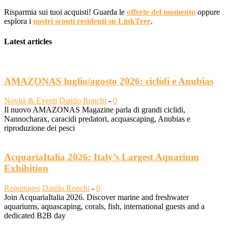
Risparmia sui tuoi acquisti! Guarda le
offerte del momento
oppure
esplora i
nostri sconti residenti su LinkTree
.
Latest articles
AMAZONAS luglio/agosto 2026: ciclidi e Anubias
Novità & Eventi
Danilo Ronchi
-
0
Il nuovo AMAZONAS Magazine parla di grandi ciclidi,
Nannocharax, caracidi predatori, acquascaping, Anubias e
riproduzione dei pesci
AcquariaItalia 2026: Italy’s Largest Aquarium
Exhibition
Reportages
Danilo Ronchi
-
0
Join AcquariaItalia 2026. Discover marine and freshwater
aquariums, aquascaping, corals, fish, international guests and a
dedicated B2B day