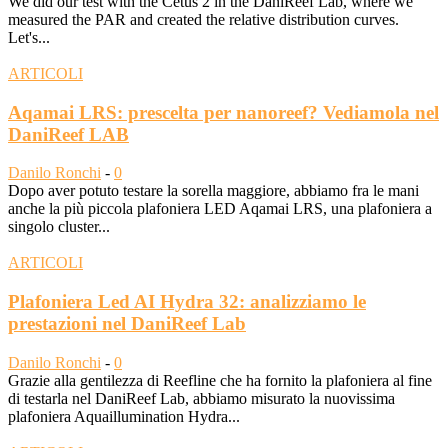
We did our test with the Cetus 2 in the DaniReef Lab, where we
measured the PAR and created the relative distribution curves.
Let's...
ARTICOLI
Aqamai LRS: prescelta per nanoreef? Vediamola nel
DaniReef LAB
Danilo Ronchi
-
0
Dopo aver potuto testare la sorella maggiore, abbiamo fra le mani
anche la più piccola plafoniera LED Aqamai LRS, una plafoniera a
singolo cluster...
ARTICOLI
Plafoniera Led AI Hydra 32: analizziamo le
prestazioni nel DaniReef Lab
Danilo Ronchi
-
0
Grazie alla gentilezza di Reefline che ha fornito la plafoniera al fine
di testarla nel DaniReef Lab, abbiamo misurato la nuovissima
plafoniera Aquaillumination Hydra...