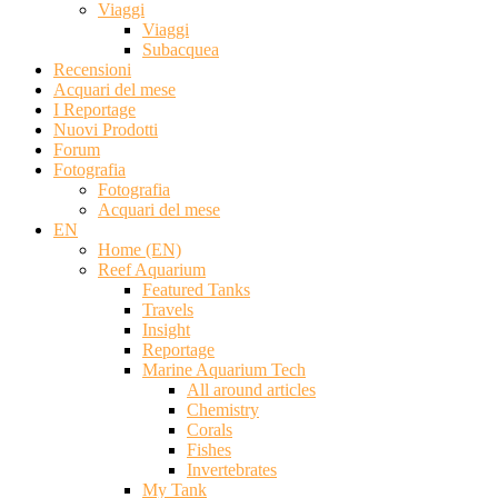
Viaggi
Viaggi
Subacquea
Recensioni
Acquari del mese
I Reportage
Nuovi Prodotti
Forum
Fotografia
Fotografia
Acquari del mese
EN
Home (EN)
Reef Aquarium
Featured Tanks
Travels
Insight
Reportage
Marine Aquarium Tech
All around articles
Chemistry
Corals
Fishes
Invertebrates
My Tank