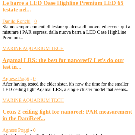
Le barre a LED Oase Highline Premium LED 65
testate nel...
Danilo Ronchi
-
0
Siamo sempre contenti di testare qualcosa di nuovo, ed eccoci qui a
misurare i PAR espressi dalla nuova barra a LED Oase HighLine
Premium...
MARINE AQUARIUM TECH
Aqamai LRS: the best for nanoreef? Let’s do our
test in...
Agnese Poggi
-
0
After having tested the elder sister, it's now the time for the smaller
LED ceiling light Aqamai LRS, a single cluster model that seems...
MARINE AQUARIUM TECH
Cetus 2 ceiling light for nanoreef: PAR measurement
in the DaniReef...
Agnese Poggi
-
0