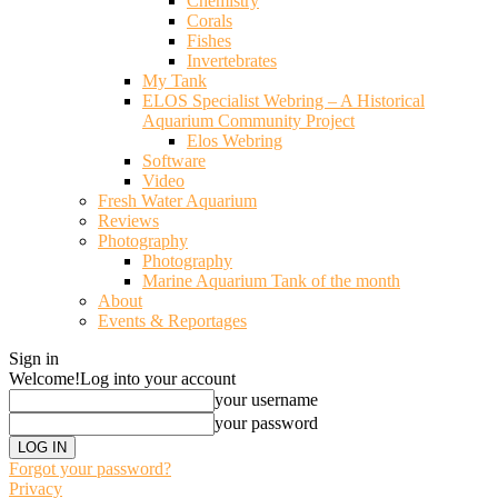
Chemistry
Corals
Fishes
Invertebrates
My Tank
ELOS Specialist Webring – A Historical
Aquarium Community Project
Elos Webring
Software
Video
Fresh Water Aquarium
Reviews
Photography
Photography
Marine Aquarium Tank of the month
About
Events & Reportages
Sign in
Welcome!
Log into your account
your username
your password
Forgot your password?
Privacy