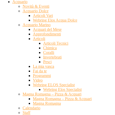
Acquario
Novità & Eventi
Acquario Dolce
Articoli Vari
Webring Elos Acqua Dolce
Acquario Marino
Acquari del Mese
Approfondimenti
Articoli
Articoli Tecnici
Chimica
Coralli
Invertebrati
Pesci
La mia vasca
Fai da te
Programmi
Video
Webring ELOS Specialist
Webring Elos Specialist
Magna Romagna – Pizza & Acquari
Magna Romagna – Pizza & Acquari
Magna Romagna
Calendario
Staff