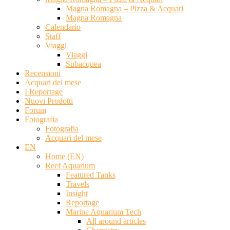
Magna Romagna – Pizza & Acquari
Magna Romagna
Calendario
Staff
Viaggi
Viaggi
Subacquea
Recensioni
Acquari del mese
I Reportage
Nuovi Prodotti
Forum
Fotografia
Fotografia
Acquari del mese
EN
Home (EN)
Reef Aquarium
Featured Tanks
Travels
Insight
Reportage
Marine Aquarium Tech
All around articles