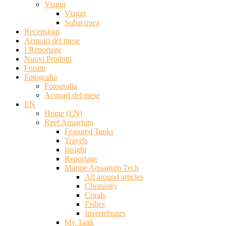
Viaggi
Viaggi
Subacquea
Recensioni
Acquari del mese
I Reportage
Nuovi Prodotti
Forum
Fotografia
Fotografia
Acquari del mese
EN
Home (EN)
Reef Aquarium
Featured Tanks
Travels
Insight
Reportage
Marine Aquarium Tech
All around articles
Chemistry
Corals
Fishes
Invertebrates
My Tank