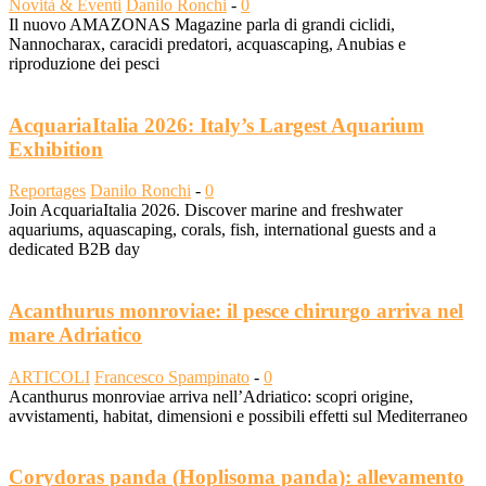
Novità & Eventi
Danilo Ronchi
-
0
Il nuovo AMAZONAS Magazine parla di grandi ciclidi,
Nannocharax, caracidi predatori, acquascaping, Anubias e
riproduzione dei pesci
AcquariaItalia 2026: Italy’s Largest Aquarium
Exhibition
Reportages
Danilo Ronchi
-
0
Join AcquariaItalia 2026. Discover marine and freshwater
aquariums, aquascaping, corals, fish, international guests and a
dedicated B2B day
Acanthurus monroviae: il pesce chirurgo arriva nel
mare Adriatico
ARTICOLI
Francesco Spampinato
-
0
Acanthurus monroviae arriva nell’Adriatico: scopri origine,
avvistamenti, habitat, dimensioni e possibili effetti sul Mediterraneo
Corydoras panda (Hoplisoma panda): allevamento