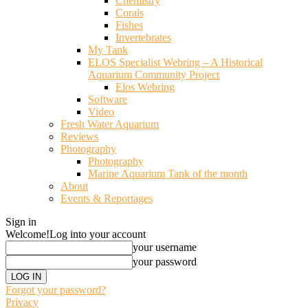
Chemistry
Corals
Fishes
Invertebrates
My Tank
ELOS Specialist Webring – A Historical
Aquarium Community Project
Elos Webring
Software
Video
Fresh Water Aquarium
Reviews
Photography
Photography
Marine Aquarium Tank of the month
About
Events & Reportages
Sign in
Welcome!
Log into your account
your username
your password
Forgot your password?
Privacy