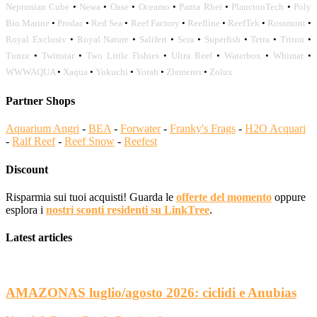
Neptunian Cube
•
Newa
•
Oase
•
Oceamo
•
Panta Rhei
•
PlanctonTech
•
Poly
Bio Marine
•
Prodac
•
Red Sea
•
Reef Factory
•
Reefline
•
ReefTek
•
Rossmont
•
Royal Exclusiv
•
Royal Nature
•
Salifert
•
Sera
•
Superfish
•
Tetra
•
Triton
•
Tunze
•
Twinstar
•
Two Little Fishies
•
Ultra Reef
•
Waterbox
•
Whimar
•
WWWAQUA
•
Xaqua
•
Yokuchi
•
Yorah
•
Zlements
•
Zolux
Partner Shops
Aquarium Angri
-
BEA
-
Forwater
-
Franky's Frags
-
H2O Acquari
-
Ralf Reef
-
Reef Snow
-
Reefest
Discount
Risparmia sui tuoi acquisti! Guarda le
offerte del momento
oppure
esplora i
nostri sconti residenti su LinkTree
.
Latest articles
AMAZONAS luglio/agosto 2026: ciclidi e Anubias