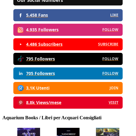
5.458 Fans
LIKE
4.935 Followers
FOLLOW
4.486 Subscribers
SUBSCRIBE
795 Followers
FOLLOW
705 Followers
FOLLOW
3,1K Utenti
JOIN
8,8k Views/mese
VISIT
Aquarium Books / Libri per Acquari Consigliati