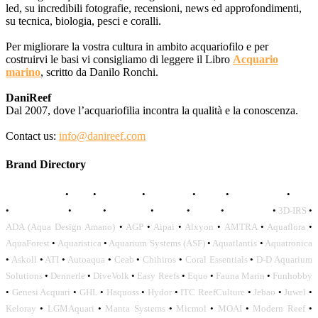
led, su incredibili fotografie, recensioni, news ed approfondimenti,
su tecnica, biologia, pesci e coralli.
Per migliorare la vostra cultura in ambito acquariofilo e per
costruirvi le basi vi consigliamo di leggere il Libro
Acquario
marino
, scritto da Danilo Ronchi.
DaniReef
Dal 2007, dove l’acquariofilia incontra la qualità e la conoscenza.
Contact us:
info@danireef.com
Brand Directory
AQUADISTRI
•
BEA
•
CARMAR
•
DAPHBIO
•
ELOS
•
FORWATER
•
GNC
•
OCEANLIFE
•
OCTO
•
ORPHEK
•
SICCE
•
TECO
•
VCORALS
•
3D-IRS
•
ADA (Aqua Design Amano)
•
AGP
•
Aipai
•
Alxyon
•
AMTRA
•
Aquaflora
•
AquaForest
•
Aquaristica
•
Aquarium Systems (ASF)
•
Aquatlantis
•
Aquatronica
•
Askoll
•
ATI
•
Autoaqua
•
Ceab
•
Chihiros
•
Coral Essentials
•
D-D Aquarium
Solutions
•
Dennerle
•
DiveVolk
•
Easy Reefs
•
Equo
•
Fauna Marin
•
Funhobby
•
Genesi Acquari
•
GHL
•
Haquoss
•
Hydor
•
ITC ReefCulture
•
Jebao
•
Juwel
•
Keloray
•
LGMAquari
•
Manta Systems
•
Micmol
•
MOAI
•
Modern Reef
•