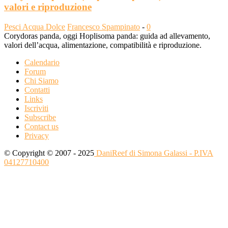
valori e riproduzione
Pesci Acqua Dolce
Francesco Spampinato
-
0
Corydoras panda, oggi Hoplisoma panda: guida ad allevamento,
valori dell’acqua, alimentazione, compatibilità e riproduzione.
Calendario
Forum
Chi Siamo
Contatti
Links
Iscriviti
Subscribe
Contact us
Privacy
© Copyright © 2007 - 2025
DaniReef di Simona Galassi - P.IVA
04127710400