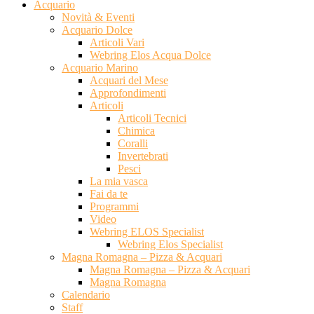
Acquario
Novità & Eventi
Acquario Dolce
Articoli Vari
Webring Elos Acqua Dolce
Acquario Marino
Acquari del Mese
Approfondimenti
Articoli
Articoli Tecnici
Chimica
Coralli
Invertebrati
Pesci
La mia vasca
Fai da te
Programmi
Video
Webring ELOS Specialist
Webring Elos Specialist
Magna Romagna – Pizza & Acquari
Magna Romagna – Pizza & Acquari
Magna Romagna
Calendario
Staff