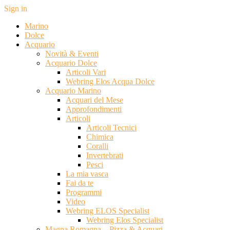
Sign in
Marino
Dolce
Acquario
Novità & Eventi
Acquario Dolce
Articoli Vari
Webring Elos Acqua Dolce
Acquario Marino
Acquari del Mese
Approfondimenti
Articoli
Articoli Tecnici
Chimica
Coralli
Invertebrati
Pesci
La mia vasca
Fai da te
Programmi
Video
Webring ELOS Specialist
Webring Elos Specialist
Magna Romagna – Pizza & Acquari