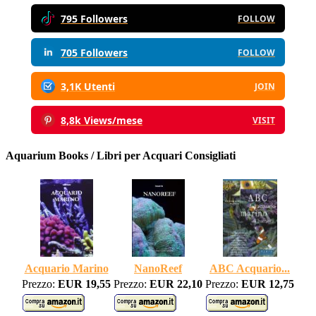
795 Followers
FOLLOW
705 Followers
FOLLOW
3,1K Utenti
JOIN
8,8k Views/mese
VISIT
Aquarium Books / Libri per Acquari Consigliati
Acquario Marino
NanoReef
ABC Acquario...
Prezzo:
EUR 19,55
Prezzo:
EUR 22,10
Prezzo:
EUR 12,75