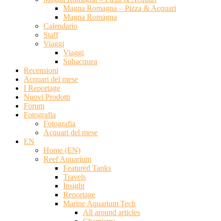
Magna Romagna – Pizza & Acquari
Magna Romagna
Calendario
Staff
Viaggi
Viaggi
Subacquea
Recensioni
Acquari del mese
I Reportage
Nuovi Prodotti
Forum
Fotografia
Fotografia
Acquari del mese
EN
Home (EN)
Reef Aquarium
Featured Tanks
Travels
Insight
Reportage
Marine Aquarium Tech
All around articles