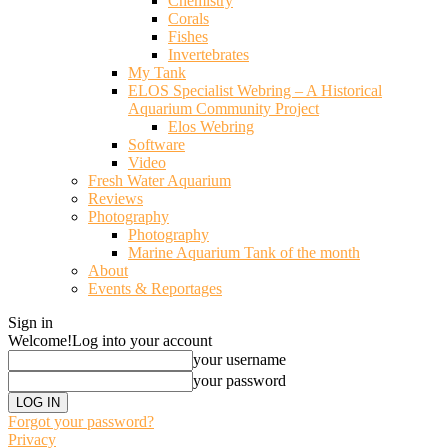
Chemistry
Corals
Fishes
Invertebrates
My Tank
ELOS Specialist Webring – A Historical
Aquarium Community Project
Elos Webring
Software
Video
Fresh Water Aquarium
Reviews
Photography
Photography
Marine Aquarium Tank of the month
About
Events & Reportages
Sign in
Welcome!
Log into your account
your username
your password
Forgot your password?
Privacy