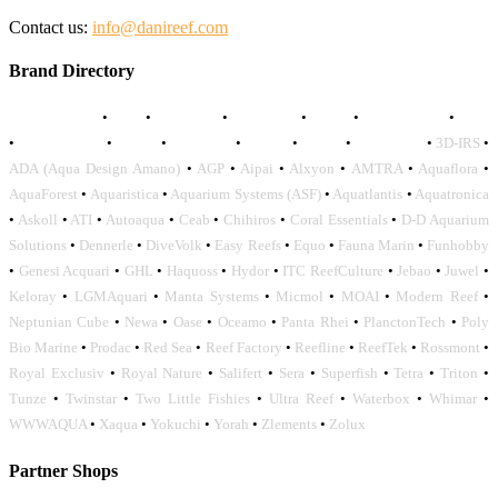
Contact us:
info@danireef.com
Brand Directory
AQUADISTRI
•
BEA
•
CARMAR
•
DAPHBIO
•
ELOS
•
FORWATER
•
GNC
•
OCEANLIFE
•
OCTO
•
ORPHEK
•
SICCE
•
TECO
•
VCORALS
•
3D-IRS
•
ADA (Aqua Design Amano)
•
AGP
•
Aipai
•
Alxyon
•
AMTRA
•
Aquaflora
•
AquaForest
•
Aquaristica
•
Aquarium Systems (ASF)
•
Aquatlantis
•
Aquatronica
•
Askoll
•
ATI
•
Autoaqua
•
Ceab
•
Chihiros
•
Coral Essentials
•
D-D Aquarium
Solutions
•
Dennerle
•
DiveVolk
•
Easy Reefs
•
Equo
•
Fauna Marin
•
Funhobby
•
Genesi Acquari
•
GHL
•
Haquoss
•
Hydor
•
ITC ReefCulture
•
Jebao
•
Juwel
•
Keloray
•
LGMAquari
•
Manta Systems
•
Micmol
•
MOAI
•
Modern Reef
•
Neptunian Cube
•
Newa
•
Oase
•
Oceamo
•
Panta Rhei
•
PlanctonTech
•
Poly
Bio Marine
•
Prodac
•
Red Sea
•
Reef Factory
•
Reefline
•
ReefTek
•
Rossmont
•
Royal Exclusiv
•
Royal Nature
•
Salifert
•
Sera
•
Superfish
•
Tetra
•
Triton
•
Tunze
•
Twinstar
•
Two Little Fishies
•
Ultra Reef
•
Waterbox
•
Whimar
•
WWWAQUA
•
Xaqua
•
Yokuchi
•
Yorah
•
Zlements
•
Zolux
Partner Shops