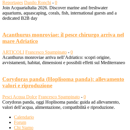
Reportages
Danilo Ronchi
-
0
Join AcquariaItalia 2026. Discover marine and freshwater
aquariums, aquascaping, corals, fish, international guests and a
dedicated B2B day
Acanthurus monroviae: il pesce chirurgo arriva nel
mare Adriatico
ARTICOLI
Francesco Spampinato
-
0
Acanthurus monroviae arriva nell’Adriatico: scopri origine,
avvistamenti, habitat, dimensioni e possibili effetti sul Mediterraneo
Corydoras panda (Hoplisoma panda): allevamento
valori e riproduzione
Pesci Acqua Dolce
Francesco Spampinato
-
0
Corydoras panda, oggi Hoplisoma panda: guida ad allevamento,
valori dell’acqua, alimentazione, compatibilità e riproduzione.
Calendario
Forum
Chi Siamo