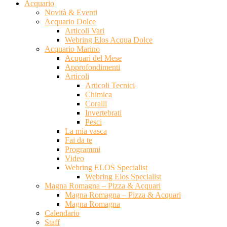
Acquario
Novità & Eventi
Acquario Dolce
Articoli Vari
Webring Elos Acqua Dolce
Acquario Marino
Acquari del Mese
Approfondimenti
Articoli
Articoli Tecnici
Chimica
Coralli
Invertebrati
Pesci
La mia vasca
Fai da te
Programmi
Video
Webring ELOS Specialist
Webring Elos Specialist
Magna Romagna – Pizza & Acquari
Magna Romagna – Pizza & Acquari
Magna Romagna
Calendario
Staff