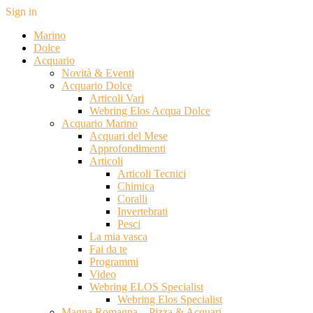
Sign in
Marino
Dolce
Acquario
Novità & Eventi
Acquario Dolce
Articoli Vari
Webring Elos Acqua Dolce
Acquario Marino
Acquari del Mese
Approfondimenti
Articoli
Articoli Tecnici
Chimica
Coralli
Invertebrati
Pesci
La mia vasca
Fai da te
Programmi
Video
Webring ELOS Specialist
Webring Elos Specialist
Magna Romagna – Pizza & Acquari