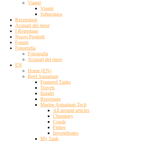
Viaggi
Viaggi
Subacquea
Recensioni
Acquari del mese
I Reportage
Nuovi Prodotti
Forum
Fotografia
Fotografia
Acquari del mese
EN
Home (EN)
Reef Aquarium
Featured Tanks
Travels
Insight
Reportage
Marine Aquarium Tech
All around articles
Chemistry
Corals
Fishes
Invertebrates
My Tank