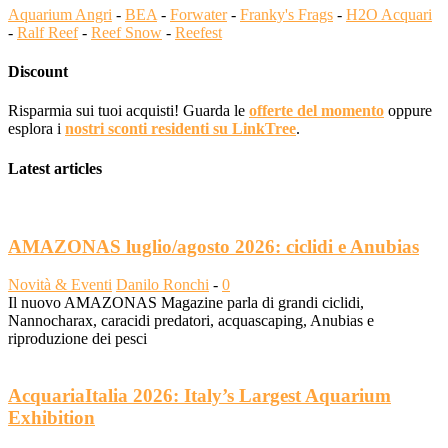
Aquarium Angri
-
BEA
-
Forwater
-
Franky's Frags
-
H2O Acquari
-
Ralf Reef
-
Reef Snow
-
Reefest
Discount
Risparmia sui tuoi acquisti! Guarda le
offerte del momento
oppure
esplora i
nostri sconti residenti su LinkTree
.
Latest articles
AMAZONAS luglio/agosto 2026: ciclidi e Anubias
Novità & Eventi
Danilo Ronchi
-
0
Il nuovo AMAZONAS Magazine parla di grandi ciclidi,
Nannocharax, caracidi predatori, acquascaping, Anubias e
riproduzione dei pesci
AcquariaItalia 2026: Italy’s Largest Aquarium
Exhibition