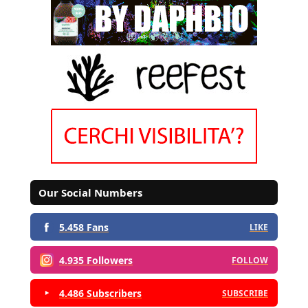
Our Social Numbers
5.458 Fans
LIKE
4.935 Followers
FOLLOW
4.486 Subscribers
SUBSCRIBE