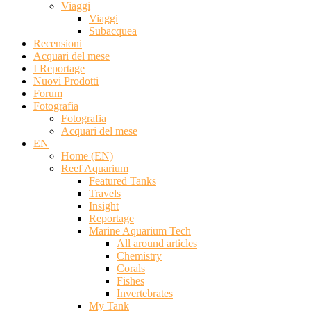
Viaggi
Viaggi
Subacquea
Recensioni
Acquari del mese
I Reportage
Nuovi Prodotti
Forum
Fotografia
Fotografia
Acquari del mese
EN
Home (EN)
Reef Aquarium
Featured Tanks
Travels
Insight
Reportage
Marine Aquarium Tech
All around articles
Chemistry
Corals
Fishes
Invertebrates
My Tank