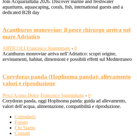
Join AcquariaItalia 2026. Discover marine and freshwater
aquariums, aquascaping, corals, fish, international guests and a
dedicated B2B day
Acanthurus monroviae: il pesce chirurgo arriva nel
mare Adriatico
ARTICOLI
Francesco Spampinato
-
0
Acanthurus monroviae arriva nell’Adriatico: scopri origine,
avvistamenti, habitat, dimensioni e possibili effetti sul Mediterraneo
Corydoras panda (Hoplisoma panda): allevamento
valori e riproduzione
Pesci Acqua Dolce
Francesco Spampinato
-
0
Corydoras panda, oggi Hoplisoma panda: guida ad allevamento,
valori dell’acqua, alimentazione, compatibilità e riproduzione.
Calendario
Forum
Chi Siamo
Contatti