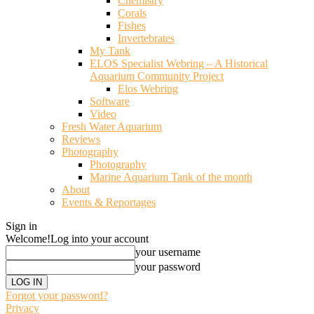
Chemistry
Corals
Fishes
Invertebrates
My Tank
ELOS Specialist Webring – A Historical
Aquarium Community Project
Elos Webring
Software
Video
Fresh Water Aquarium
Reviews
Photography
Photography
Marine Aquarium Tank of the month
About
Events & Reportages
Sign in
Welcome!
Log into your account
your username
your password
Forgot your password?
Privacy