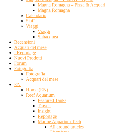
Magna Romagna – Pizza & Acquari
Magna Romagna
Calendario
Staff
Viaggi
Viaggi
Subacquea
Recensioni
Acquari del mese
I Reportage
Nuovi Prodotti
Forum
Fotografia
Fotografia
Acquari del mese
EN
Home (EN)
Reef Aquarium
Featured Tanks
Travels
Insight
Reportage
Marine Aquarium Tech
All around articles