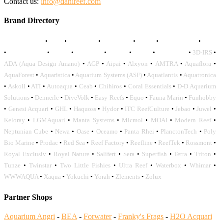
Contact us:
info@danireef.com
Brand Directory
AQUADISTRI
•
BEA
•
CARMAR
•
DAPHBIO
•
ELOS
•
FORWATER
•
GNC
•
OCEANLIFE
•
OCTO
•
ORPHEK
•
SICCE
•
TECO
•
VCORALS
•
3D-IRS
•
ADA (Aqua Design Amano)
•
AGP
•
Aipai
•
Alxyon
•
AMTRA
•
Aquaflora
•
AquaForest
•
Aquaristica
•
Aquarium Systems (ASF)
•
Aquatlantis
•
Aquatronica
•
Askoll
•
ATI
•
Autoaqua
•
Ceab
•
Chihiros
•
Coral Essentials
•
D-D Aquarium
Solutions
•
Dennerle
•
DiveVolk
•
Easy Reefs
•
Equo
•
Fauna Marin
•
Funhobby
•
Genesi Acquari
•
GHL
•
Haquoss
•
Hydor
•
ITC ReefCulture
•
Jebao
•
Juwel
•
Keloray
•
LGMAquari
•
Manta Systems
•
Micmol
•
MOAI
•
Modern Reef
•
Neptunian Cube
•
Newa
•
Oase
•
Oceamo
•
Panta Rhei
•
PlanctonTech
•
Poly
Bio Marine
•
Prodac
•
Red Sea
•
Reef Factory
•
Reefline
•
ReefTek
•
Rossmont
•
Royal Exclusiv
•
Royal Nature
•
Salifert
•
Sera
•
Superfish
•
Tetra
•
Triton
•
Tunze
•
Twinstar
•
Two Little Fishies
•
Ultra Reef
•
Waterbox
•
Whimar
•
WWWAQUA
•
Xaqua
•
Yokuchi
•
Yorah
•
Zlements
•
Zolux
Partner Shops
Aquarium Angri
-
BEA
-
Forwater
-
Franky's Frags
-
H2O Acquari