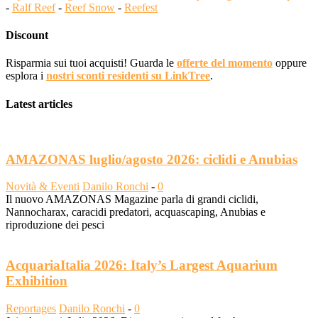
-
Ralf Reef
-
Reef Snow
-
Reefest
Discount
Risparmia sui tuoi acquisti! Guarda le
offerte del momento
oppure
esplora i
nostri sconti residenti su LinkTree
.
Latest articles
AMAZONAS luglio/agosto 2026: ciclidi e Anubias
Novità & Eventi
Danilo Ronchi
-
0
Il nuovo AMAZONAS Magazine parla di grandi ciclidi,
Nannocharax, caracidi predatori, acquascaping, Anubias e
riproduzione dei pesci
AcquariaItalia 2026: Italy’s Largest Aquarium
Exhibition
Reportages
Danilo Ronchi
-
0