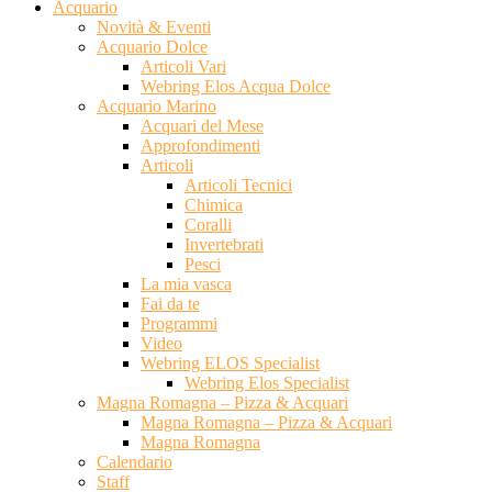
Acquario
Novità & Eventi
Acquario Dolce
Articoli Vari
Webring Elos Acqua Dolce
Acquario Marino
Acquari del Mese
Approfondimenti
Articoli
Articoli Tecnici
Chimica
Coralli
Invertebrati
Pesci
La mia vasca
Fai da te
Programmi
Video
Webring ELOS Specialist
Webring Elos Specialist
Magna Romagna – Pizza & Acquari
Magna Romagna – Pizza & Acquari
Magna Romagna
Calendario
Staff