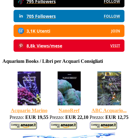
795 Followers
FOLLOW
705 Followers
FOLLOW
3,1K Utenti
JOIN
8,8k Views/mese
VISIT
Aquarium Books / Libri per Acquari Consigliati
Acquario Marino
NanoReef
ABC Acquario...
Prezzo:
EUR 19,55
Prezzo:
EUR 22,10
Prezzo:
EUR 12,75