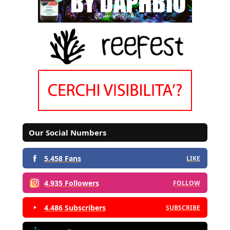
Our Social Numbers
5.458 Fans
LIKE
4.935 Followers
FOLLOW
4.486 Subscribers
SUBSCRIBE