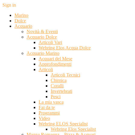
Sign in
Marino
Dolce
Acquario
Novità & Eventi
Acquario Dolce
Articoli Vari
Webring Elos Acqua Dolce
Acquario Marino
Acquari del Mese
Approfondimenti
Articoli
Articoli Tecnici
Chimica
Coralli
Invertebrati
Pesci
La mia vasca
Fai da te
Programmi
Video
Webring ELOS Specialist
Webring Elos Specialist
Magna Romagna – Pizza & Acquari