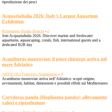
riproduzione dei pesci
AcquariaItalia 2026: Italy’s Largest Aquarium
Exhibition
Reportages
Danilo Ronchi
-
0
Join AcquariaItalia 2026. Discover marine and freshwater
aquariums, aquascaping, corals, fish, international guests and a
dedicated B2B day
Acanthurus monroviae: il pesce chirurgo arriva nel
mare Adriatico
ARTICOLI
Francesco Spampinato
-
0
Acanthurus monroviae arriva nell’Adriatico: scopri origine,
avvistamenti, habitat, dimensioni e possibili effetti sul Mediterraneo
Corydoras panda (Hoplisoma panda): allevamento
valori e riproduzione