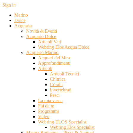
Sign in
Marino
Dolce
Acquario
Novità & Eventi
Acquario Dolce
Articoli Vari
Webring Elos Acqua Dolce
Acquario Marino
Acquari del Mese
Approfondimenti
Articoli
Articoli Tecnici
Chimica
Coralli
Invertebrati
Pesci
La mia vasca
Fai da te
Programmi
Video
Webring ELOS Specialist
Webring Elos Specialist
Magna Romagna – Pizza & Acquari