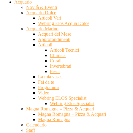
Acquario
Novità & Eventi
Acquario Dolce
Articoli Vari
Webring Elos Acqua Dolce
Acquario Marino
Acquari del Mese
Approfondimenti
Articoli
Articoli Tecnici
Chimica
Coralli
Invertebrati
Pesci
La mia vasca
Fai da te
Programmi
Video
Webring ELOS Specialist
Webring Elos Specialist
Magna Romagna – Pizza & Acquari
Magna Romagna – Pizza & Acquari
Magna Romagna
Calendario
Staff