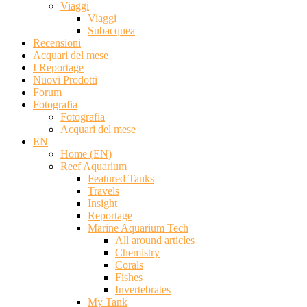
Viaggi
Viaggi
Subacquea
Recensioni
Acquari del mese
I Reportage
Nuovi Prodotti
Forum
Fotografia
Fotografia
Acquari del mese
EN
Home (EN)
Reef Aquarium
Featured Tanks
Travels
Insight
Reportage
Marine Aquarium Tech
All around articles
Chemistry
Corals
Fishes
Invertebrates
My Tank