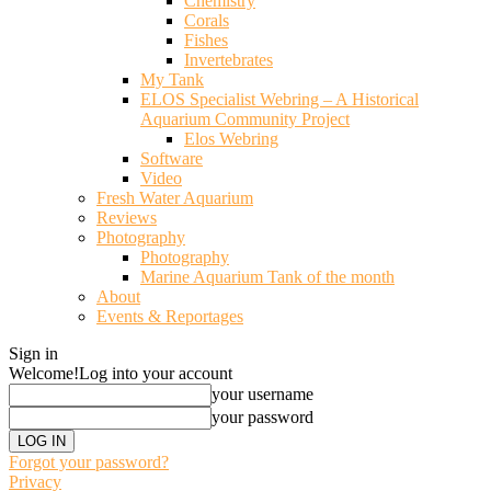
Chemistry
Corals
Fishes
Invertebrates
My Tank
ELOS Specialist Webring – A Historical
Aquarium Community Project
Elos Webring
Software
Video
Fresh Water Aquarium
Reviews
Photography
Photography
Marine Aquarium Tank of the month
About
Events & Reportages
Sign in
Welcome!
Log into your account
your username
your password
Forgot your password?
Privacy