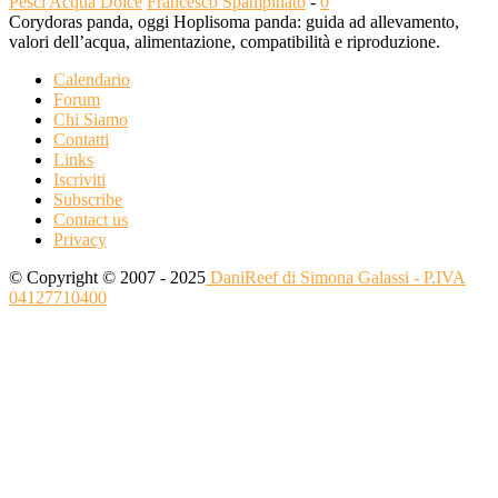
Pesci Acqua Dolce
Francesco Spampinato
-
0
Corydoras panda, oggi Hoplisoma panda: guida ad allevamento,
valori dell’acqua, alimentazione, compatibilità e riproduzione.
Calendario
Forum
Chi Siamo
Contatti
Links
Iscriviti
Subscribe
Contact us
Privacy
© Copyright © 2007 - 2025
DaniReef di Simona Galassi - P.IVA
04127710400