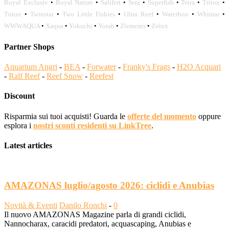
Royal Exclusiv
•
Royal Nature
•
Salifert
•
Sera
•
Superfish
•
Tetra
•
Triton
•
Tunze
•
Twinstar
•
Two Little Fishies
•
Ultra Reef
•
Waterbox
•
Whimar
•
WWWAQUA
•
Xaqua
•
Yokuchi
•
Yorah
•
Zlements
•
Zolux
Partner Shops
Aquarium Angri
-
BEA
-
Forwater
-
Franky's Frags
-
H2O Acquari
-
Ralf Reef
-
Reef Snow
-
Reefest
Discount
Risparmia sui tuoi acquisti! Guarda le
offerte del momento
oppure
esplora i
nostri sconti residenti su LinkTree
.
Latest articles
AMAZONAS luglio/agosto 2026: ciclidi e Anubias
Novità & Eventi
Danilo Ronchi
-
0
Il nuovo AMAZONAS Magazine parla di grandi ciclidi,
Nannocharax, caracidi predatori, acquascaping, Anubias e