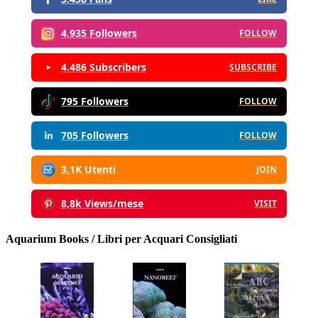
4.935 Followers
FOLLOW
4.486 Subscribers
SUBSCRIBE
795 Followers
FOLLOW
705 Followers
FOLLOW
3,1K Utenti
JOIN
8,8k Views/mese
VISIT
Aquarium Books / Libri per Acquari Consigliati