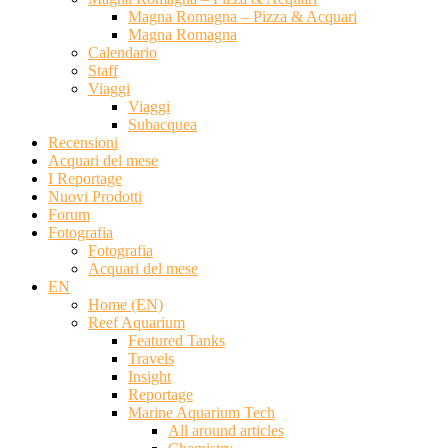
Magna Romagna – Pizza & Acquari
Magna Romagna
Calendario
Staff
Viaggi
Viaggi
Subacquea
Recensioni
Acquari del mese
I Reportage
Nuovi Prodotti
Forum
Fotografia
Fotografia
Acquari del mese
EN
Home (EN)
Reef Aquarium
Featured Tanks
Travels
Insight
Reportage
Marine Aquarium Tech
All around articles