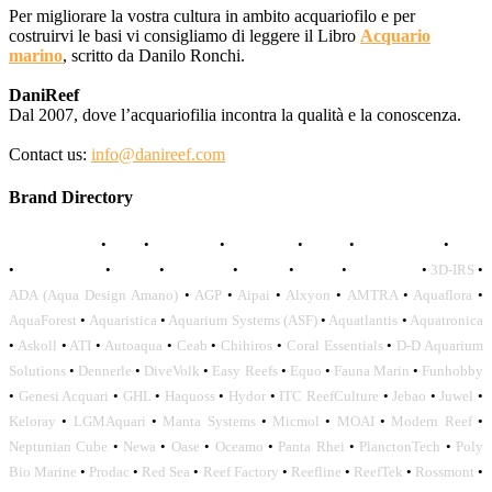
Per migliorare la vostra cultura in ambito acquariofilo e per
costruirvi le basi vi consigliamo di leggere il Libro
Acquario
marino
, scritto da Danilo Ronchi.
DaniReef
Dal 2007, dove l’acquariofilia incontra la qualità e la conoscenza.
Contact us:
info@danireef.com
Brand Directory
AQUADISTRI
•
BEA
•
CARMAR
•
DAPHBIO
•
ELOS
•
FORWATER
•
GNC
•
OCEANLIFE
•
OCTO
•
ORPHEK
•
SICCE
•
TECO
•
VCORALS
•
3D-IRS
•
ADA (Aqua Design Amano)
•
AGP
•
Aipai
•
Alxyon
•
AMTRA
•
Aquaflora
•
AquaForest
•
Aquaristica
•
Aquarium Systems (ASF)
•
Aquatlantis
•
Aquatronica
•
Askoll
•
ATI
•
Autoaqua
•
Ceab
•
Chihiros
•
Coral Essentials
•
D-D Aquarium
Solutions
•
Dennerle
•
DiveVolk
•
Easy Reefs
•
Equo
•
Fauna Marin
•
Funhobby
•
Genesi Acquari
•
GHL
•
Haquoss
•
Hydor
•
ITC ReefCulture
•
Jebao
•
Juwel
•
Keloray
•
LGMAquari
•
Manta Systems
•
Micmol
•
MOAI
•
Modern Reef
•
Neptunian Cube
•
Newa
•
Oase
•
Oceamo
•
Panta Rhei
•
PlanctonTech
•
Poly
Bio Marine
•
Prodac
•
Red Sea
•
Reef Factory
•
Reefline
•
ReefTek
•
Rossmont
•