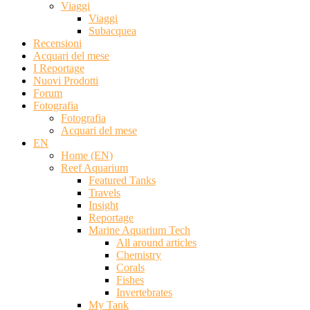
Viaggi
Viaggi
Subacquea
Recensioni
Acquari del mese
I Reportage
Nuovi Prodotti
Forum
Fotografia
Fotografia
Acquari del mese
EN
Home (EN)
Reef Aquarium
Featured Tanks
Travels
Insight
Reportage
Marine Aquarium Tech
All around articles
Chemistry
Corals
Fishes
Invertebrates
My Tank