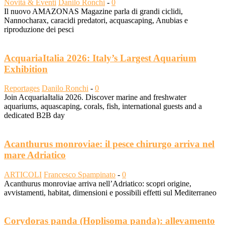
Novità & Eventi
Danilo Ronchi
-
0
Il nuovo AMAZONAS Magazine parla di grandi ciclidi,
Nannocharax, caracidi predatori, acquascaping, Anubias e
riproduzione dei pesci
AcquariaItalia 2026: Italy’s Largest Aquarium
Exhibition
Reportages
Danilo Ronchi
-
0
Join AcquariaItalia 2026. Discover marine and freshwater
aquariums, aquascaping, corals, fish, international guests and a
dedicated B2B day
Acanthurus monroviae: il pesce chirurgo arriva nel
mare Adriatico
ARTICOLI
Francesco Spampinato
-
0
Acanthurus monroviae arriva nell’Adriatico: scopri origine,
avvistamenti, habitat, dimensioni e possibili effetti sul Mediterraneo
Corydoras panda (Hoplisoma panda): allevamento