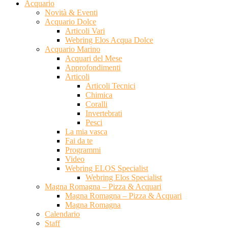
Acquario
Novità & Eventi
Acquario Dolce
Articoli Vari
Webring Elos Acqua Dolce
Acquario Marino
Acquari del Mese
Approfondimenti
Articoli
Articoli Tecnici
Chimica
Coralli
Invertebrati
Pesci
La mia vasca
Fai da te
Programmi
Video
Webring ELOS Specialist
Webring Elos Specialist
Magna Romagna – Pizza & Acquari
Magna Romagna – Pizza & Acquari
Magna Romagna
Calendario
Staff