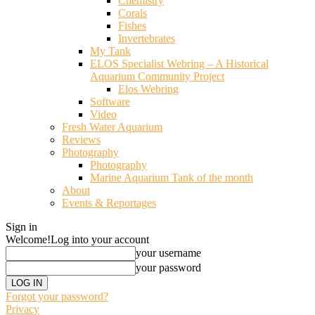
Chemistry
Corals
Fishes
Invertebrates
My Tank
ELOS Specialist Webring – A Historical
Aquarium Community Project
Elos Webring
Software
Video
Fresh Water Aquarium
Reviews
Photography
Photography
Marine Aquarium Tank of the month
About
Events & Reportages
Sign in
Welcome!
Log into your account
your username
your password
Forgot your password?
Privacy