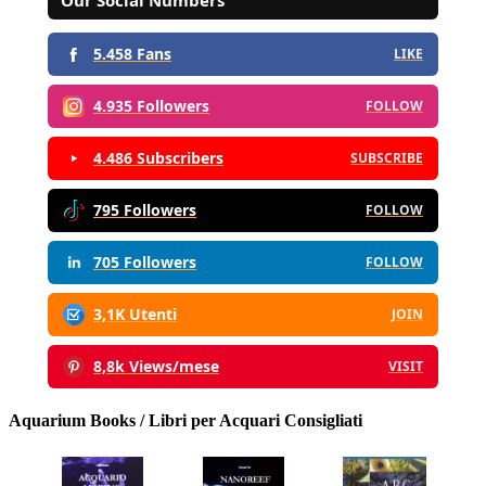
5.458 Fans
LIKE
4.935 Followers
FOLLOW
4.486 Subscribers
SUBSCRIBE
795 Followers
FOLLOW
705 Followers
FOLLOW
3,1K Utenti
JOIN
8,8k Views/mese
VISIT
Aquarium Books / Libri per Acquari Consigliati