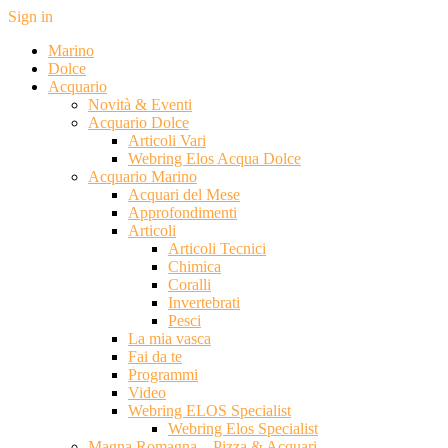
Sign in
Marino
Dolce
Acquario
Novità & Eventi
Acquario Dolce
Articoli Vari
Webring Elos Acqua Dolce
Acquario Marino
Acquari del Mese
Approfondimenti
Articoli
Articoli Tecnici
Chimica
Coralli
Invertebrati
Pesci
La mia vasca
Fai da te
Programmi
Video
Webring ELOS Specialist
Webring Elos Specialist
Magna Romagna – Pizza & Acquari