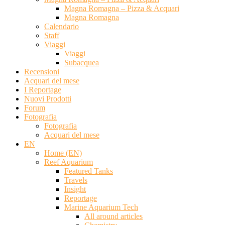
Magna Romagna – Pizza & Acquari
Magna Romagna
Calendario
Staff
Viaggi
Viaggi
Subacquea
Recensioni
Acquari del mese
I Reportage
Nuovi Prodotti
Forum
Fotografia
Fotografia
Acquari del mese
EN
Home (EN)
Reef Aquarium
Featured Tanks
Travels
Insight
Reportage
Marine Aquarium Tech
All around articles