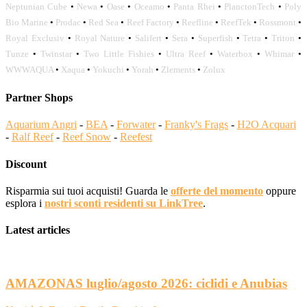
Neptunian Cube
•
Newa
•
Oase
•
Oceamo
•
Panta Rhei
•
PlanctonTech
•
Poly
Bio Marine
•
Prodac
•
Red Sea
•
Reef Factory
•
Reefline
•
ReefTek
•
Rossmont
•
Royal Exclusiv
•
Royal Nature
•
Salifert
•
Sera
•
Superfish
•
Tetra
•
Triton
•
Tunze
•
Twinstar
•
Two Little Fishies
•
Ultra Reef
•
Waterbox
•
Whimar
•
WWWAQUA
•
Xaqua
•
Yokuchi
•
Yorah
•
Zlements
•
Zolux
Partner Shops
Aquarium Angri
-
BEA
-
Forwater
-
Franky's Frags
-
H2O Acquari
-
Ralf Reef
-
Reef Snow
-
Reefest
Discount
Risparmia sui tuoi acquisti! Guarda le
offerte del momento
oppure
esplora i
nostri sconti residenti su LinkTree
.
Latest articles
AMAZONAS luglio/agosto 2026: ciclidi e Anubias