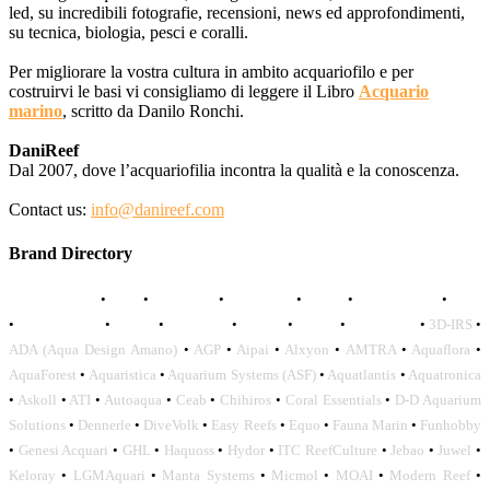
led, su incredibili fotografie, recensioni, news ed approfondimenti,
su tecnica, biologia, pesci e coralli.
Per migliorare la vostra cultura in ambito acquariofilo e per
costruirvi le basi vi consigliamo di leggere il Libro
Acquario
marino
, scritto da Danilo Ronchi.
DaniReef
Dal 2007, dove l’acquariofilia incontra la qualità e la conoscenza.
Contact us:
info@danireef.com
Brand Directory
AQUADISTRI
•
BEA
•
CARMAR
•
DAPHBIO
•
ELOS
•
FORWATER
•
GNC
•
OCEANLIFE
•
OCTO
•
ORPHEK
•
SICCE
•
TECO
•
VCORALS
•
3D-IRS
•
ADA (Aqua Design Amano)
•
AGP
•
Aipai
•
Alxyon
•
AMTRA
•
Aquaflora
•
AquaForest
•
Aquaristica
•
Aquarium Systems (ASF)
•
Aquatlantis
•
Aquatronica
•
Askoll
•
ATI
•
Autoaqua
•
Ceab
•
Chihiros
•
Coral Essentials
•
D-D Aquarium
Solutions
•
Dennerle
•
DiveVolk
•
Easy Reefs
•
Equo
•
Fauna Marin
•
Funhobby
•
Genesi Acquari
•
GHL
•
Haquoss
•
Hydor
•
ITC ReefCulture
•
Jebao
•
Juwel
•
Keloray
•
LGMAquari
•
Manta Systems
•
Micmol
•
MOAI
•
Modern Reef
•