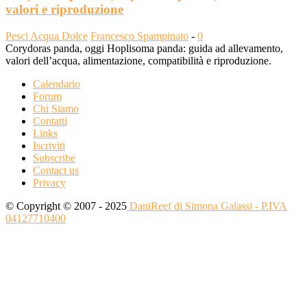
valori e riproduzione
Pesci Acqua Dolce
Francesco Spampinato
-
0
Corydoras panda, oggi Hoplisoma panda: guida ad allevamento,
valori dell’acqua, alimentazione, compatibilità e riproduzione.
Calendario
Forum
Chi Siamo
Contatti
Links
Iscriviti
Subscribe
Contact us
Privacy
© Copyright © 2007 - 2025
DaniReef di Simona Galassi - P.IVA
04127710400