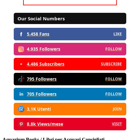
Our Social Numbers
5.458 Fans
LIKE
4.935 Followers
FOLLOW
4.486 Subscribers
SUBSCRIBE
795 Followers
FOLLOW
705 Followers
FOLLOW
3,1K Utenti
JOIN
8,8k Views/mese
VISIT
Aquarium Books / Libri per Acquari Consigliati