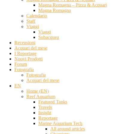
Magna Romagna – Pizza & Acquari
Magna Romagna
Calendario
Staff
Viaggi
Viaggi
Subacquea
Recensioni
Acquari del mese
I Reportage
Nuovi Prodotti
Forum
Fotografia
Fotografia
Acquari del mese
EN
Home (EN)
Reef Aquarium
Featured Tanks
Travels
Insight
Reportage
Marine Aquarium Tech
All around articles