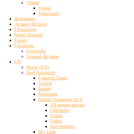
Viaggi
Viaggi
Subacquea
Recensioni
Acquari del mese
I Reportage
Nuovi Prodotti
Forum
Fotografia
Fotografia
Acquari del mese
EN
Home (EN)
Reef Aquarium
Featured Tanks
Travels
Insight
Reportage
Marine Aquarium Tech
All around articles
Chemistry
Corals
Fishes
Invertebrates
My Tank