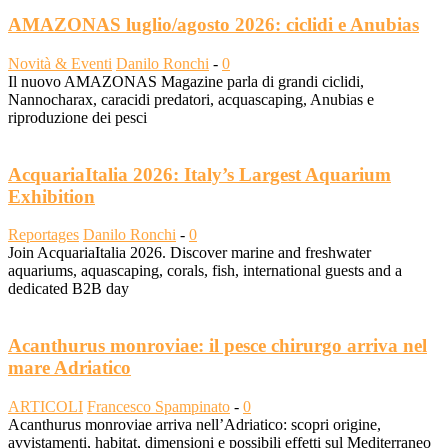
AMAZONAS luglio/agosto 2026: ciclidi e Anubias
Novità & Eventi
Danilo Ronchi
-
0
Il nuovo AMAZONAS Magazine parla di grandi ciclidi,
Nannocharax, caracidi predatori, acquascaping, Anubias e
riproduzione dei pesci
AcquariaItalia 2026: Italy’s Largest Aquarium
Exhibition
Reportages
Danilo Ronchi
-
0
Join AcquariaItalia 2026. Discover marine and freshwater
aquariums, aquascaping, corals, fish, international guests and a
dedicated B2B day
Acanthurus monroviae: il pesce chirurgo arriva nel
mare Adriatico
ARTICOLI
Francesco Spampinato
-
0
Acanthurus monroviae arriva nell’Adriatico: scopri origine,
avvistamenti, habitat, dimensioni e possibili effetti sul Mediterraneo