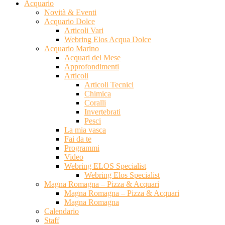
Acquario
Novità & Eventi
Acquario Dolce
Articoli Vari
Webring Elos Acqua Dolce
Acquario Marino
Acquari del Mese
Approfondimenti
Articoli
Articoli Tecnici
Chimica
Coralli
Invertebrati
Pesci
La mia vasca
Fai da te
Programmi
Video
Webring ELOS Specialist
Webring Elos Specialist
Magna Romagna – Pizza & Acquari
Magna Romagna – Pizza & Acquari
Magna Romagna
Calendario
Staff