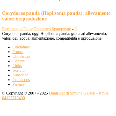
Corydoras panda (Hoplisoma panda): allevamento
valori e riproduzione
Pesci Acqua Dolce
Francesco Spampinato
-
0
Corydoras panda, oggi Hoplisoma panda: guida ad allevamento,
valori dell’acqua, alimentazione, compatibilità e riproduzione.
Calendario
Forum
Chi Siamo
Contatti
Links
Iscriviti
Subscribe
Contact us
Privacy
© Copyright © 2007 - 2025
DaniReef di Simona Galassi - P.IVA
04127710400