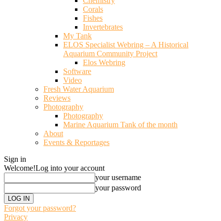
Chemistry
Corals
Fishes
Invertebrates
My Tank
ELOS Specialist Webring – A Historical
Aquarium Community Project
Elos Webring
Software
Video
Fresh Water Aquarium
Reviews
Photography
Photography
Marine Aquarium Tank of the month
About
Events & Reportages
Sign in
Welcome!
Log into your account
your username
your password
Forgot your password?
Privacy