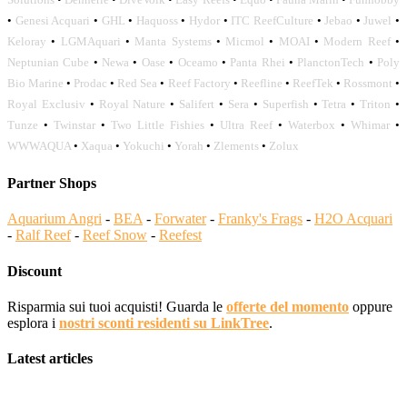
•
Genesi Acquari
•
GHL
•
Haquoss
•
Hydor
•
ITC ReefCulture
•
Jebao
•
Juwel
•
Keloray
•
LGMAquari
•
Manta Systems
•
Micmol
•
MOAI
•
Modern Reef
•
Neptunian Cube
•
Newa
•
Oase
•
Oceamo
•
Panta Rhei
•
PlanctonTech
•
Poly
Bio Marine
•
Prodac
•
Red Sea
•
Reef Factory
•
Reefline
•
ReefTek
•
Rossmont
•
Royal Exclusiv
•
Royal Nature
•
Salifert
•
Sera
•
Superfish
•
Tetra
•
Triton
•
Tunze
•
Twinstar
•
Two Little Fishies
•
Ultra Reef
•
Waterbox
•
Whimar
•
WWWAQUA
•
Xaqua
•
Yokuchi
•
Yorah
•
Zlements
•
Zolux
Partner Shops
Aquarium Angri
-
BEA
-
Forwater
-
Franky's Frags
-
H2O Acquari
-
Ralf Reef
-
Reef Snow
-
Reefest
Discount
Risparmia sui tuoi acquisti! Guarda le
offerte del momento
oppure
esplora i
nostri sconti residenti su LinkTree
.
Latest articles