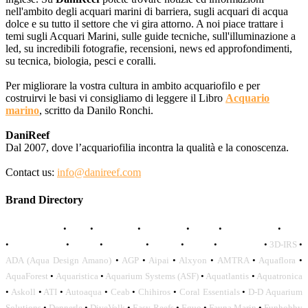
nell'ambito degli acquari marini di barriera, sugli acquari di acqua
dolce e su tutto il settore che vi gira attorno. A noi piace trattare i
temi sugli Acquari Marini, sulle guide tecniche, sull'illuminazione a
led, su incredibili fotografie, recensioni, news ed approfondimenti,
su tecnica, biologia, pesci e coralli.
Per migliorare la vostra cultura in ambito acquariofilo e per
costruirvi le basi vi consigliamo di leggere il Libro
Acquario
marino
, scritto da Danilo Ronchi.
DaniReef
Dal 2007, dove l’acquariofilia incontra la qualità e la conoscenza.
Contact us:
info@danireef.com
Brand Directory
AQUADISTRI
•
BEA
•
CARMAR
•
DAPHBIO
•
ELOS
•
FORWATER
•
GNC
•
OCEANLIFE
•
OCTO
•
ORPHEK
•
SICCE
•
TECO
•
VCORALS
•
3D-IRS
•
ADA (Aqua Design Amano)
•
AGP
•
Aipai
•
Alxyon
•
AMTRA
•
Aquaflora
•
AquaForest
•
Aquaristica
•
Aquarium Systems (ASF)
•
Aquatlantis
•
Aquatronica
•
Askoll
•
ATI
•
Autoaqua
•
Ceab
•
Chihiros
•
Coral Essentials
•
D-D Aquarium
Solutions
•
Dennerle
•
DiveVolk
•
Easy Reefs
•
Equo
•
Fauna Marin
•
Funhobby