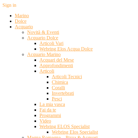
Sign in
Marino
Dolce
Acquario
Novità & Eventi
Acquario Dolce
Articoli Vari
Webring Elos Acqua Dolce
Acquario Marino
Acquari del Mese
Approfondimenti
Articoli
Articoli Tecnici
Chimica
Coralli
Invertebrati
Pesci
La mia vasca
Fai da te
Programmi
Video
Webring ELOS Specialist
Webring Elos Specialist
Magna Romagna – Pizza & Acquari