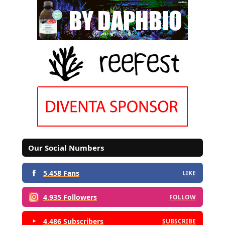
Our Social Numbers
5.458 Fans
LIKE
4.935 Followers
FOLLOW
4.486 Subscribers
SUBSCRIBE