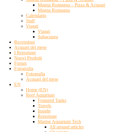
Magna Romagna – Pizza & Acquari
Magna Romagna
Calendario
Staff
Viaggi
Viaggi
Subacquea
Recensioni
Acquari del mese
I Reportage
Nuovi Prodotti
Forum
Fotografia
Fotografia
Acquari del mese
EN
Home (EN)
Reef Aquarium
Featured Tanks
Travels
Insight
Reportage
Marine Aquarium Tech
All around articles