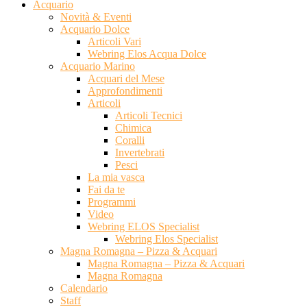
Acquario
Novità & Eventi
Acquario Dolce
Articoli Vari
Webring Elos Acqua Dolce
Acquario Marino
Acquari del Mese
Approfondimenti
Articoli
Articoli Tecnici
Chimica
Coralli
Invertebrati
Pesci
La mia vasca
Fai da te
Programmi
Video
Webring ELOS Specialist
Webring Elos Specialist
Magna Romagna – Pizza & Acquari
Magna Romagna – Pizza & Acquari
Magna Romagna
Calendario
Staff