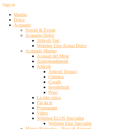
Sign in
Marino
Dolce
Acquario
Novità & Eventi
Acquario Dolce
Articoli Vari
Webring Elos Acqua Dolce
Acquario Marino
Acquari del Mese
Approfondimenti
Articoli
Articoli Tecnici
Chimica
Coralli
Invertebrati
Pesci
La mia vasca
Fai da te
Programmi
Video
Webring ELOS Specialist
Webring Elos Specialist
Magna Romagna – Pizza & Acquari