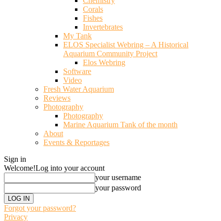
Chemistry
Corals
Fishes
Invertebrates
My Tank
ELOS Specialist Webring – A Historical
Aquarium Community Project
Elos Webring
Software
Video
Fresh Water Aquarium
Reviews
Photography
Photography
Marine Aquarium Tank of the month
About
Events & Reportages
Sign in
Welcome!
Log into your account
your username
your password
Forgot your password?
Privacy