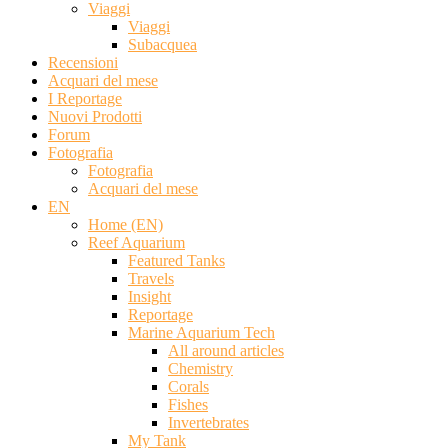
Viaggi
Viaggi
Subacquea
Recensioni
Acquari del mese
I Reportage
Nuovi Prodotti
Forum
Fotografia
Fotografia
Acquari del mese
EN
Home (EN)
Reef Aquarium
Featured Tanks
Travels
Insight
Reportage
Marine Aquarium Tech
All around articles
Chemistry
Corals
Fishes
Invertebrates
My Tank