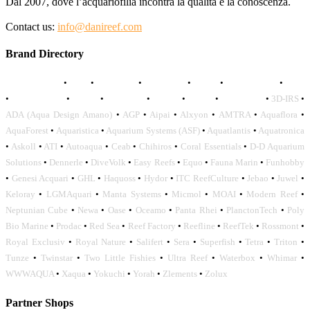
Dal 2007, dove l’acquariofilia incontra la qualità e la conoscenza.
Contact us:
info@danireef.com
Brand Directory
AQUADISTRI
•
BEA
•
CARMAR
•
DAPHBIO
•
ELOS
•
FORWATER
•
GNC
•
OCEANLIFE
•
OCTO
•
ORPHEK
•
SICCE
•
TECO
•
VCORALS
•
3D-IRS
•
ADA (Aqua Design Amano)
•
AGP
•
Aipai
•
Alxyon
•
AMTRA
•
Aquaflora
•
AquaForest
•
Aquaristica
•
Aquarium Systems (ASF)
•
Aquatlantis
•
Aquatronica
•
Askoll
•
ATI
•
Autoaqua
•
Ceab
•
Chihiros
•
Coral Essentials
•
D-D Aquarium
Solutions
•
Dennerle
•
DiveVolk
•
Easy Reefs
•
Equo
•
Fauna Marin
•
Funhobby
•
Genesi Acquari
•
GHL
•
Haquoss
•
Hydor
•
ITC ReefCulture
•
Jebao
•
Juwel
•
Keloray
•
LGMAquari
•
Manta Systems
•
Micmol
•
MOAI
•
Modern Reef
•
Neptunian Cube
•
Newa
•
Oase
•
Oceamo
•
Panta Rhei
•
PlanctonTech
•
Poly
Bio Marine
•
Prodac
•
Red Sea
•
Reef Factory
•
Reefline
•
ReefTek
•
Rossmont
•
Royal Exclusiv
•
Royal Nature
•
Salifert
•
Sera
•
Superfish
•
Tetra
•
Triton
•
Tunze
•
Twinstar
•
Two Little Fishies
•
Ultra Reef
•
Waterbox
•
Whimar
•
WWWAQUA
•
Xaqua
•
Yokuchi
•
Yorah
•
Zlements
•
Zolux
Partner Shops