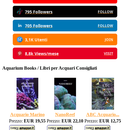
795 Followers
FOLLOW
705 Followers
FOLLOW
3,1K Utenti
JOIN
8,8k Views/mese
VISIT
Aquarium Books / Libri per Acquari Consigliati
Acquario Marino
NanoReef
ABC Acquario...
Prezzo:
EUR 19,55
Prezzo:
EUR 22,10
Prezzo:
EUR 12,75