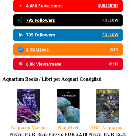
4.486 Subscribers
SUBSCRIBE
795 Followers
FOLLOW
705 Followers
FOLLOW
3,1K Utenti
JOIN
8,8k Views/mese
VISIT
Aquarium Books / Libri per Acquari Consigliati
Acquario Marino
NanoReef
ABC Acquario...
Prezzo:
EUR 19,55
Prezzo:
EUR 22,10
Prezzo:
EUR 12,75