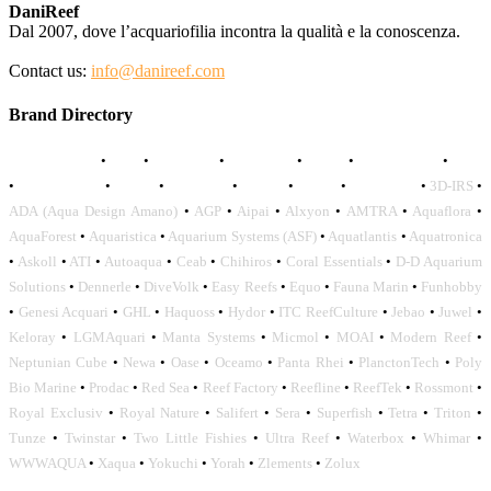
DaniReef
Dal 2007, dove l’acquariofilia incontra la qualità e la conoscenza.
Contact us:
info@danireef.com
Brand Directory
AQUADISTRI
•
BEA
•
CARMAR
•
DAPHBIO
•
ELOS
•
FORWATER
•
GNC
•
OCEANLIFE
•
OCTO
•
ORPHEK
•
SICCE
•
TECO
•
VCORALS
•
3D-IRS
•
ADA (Aqua Design Amano)
•
AGP
•
Aipai
•
Alxyon
•
AMTRA
•
Aquaflora
•
AquaForest
•
Aquaristica
•
Aquarium Systems (ASF)
•
Aquatlantis
•
Aquatronica
•
Askoll
•
ATI
•
Autoaqua
•
Ceab
•
Chihiros
•
Coral Essentials
•
D-D Aquarium
Solutions
•
Dennerle
•
DiveVolk
•
Easy Reefs
•
Equo
•
Fauna Marin
•
Funhobby
•
Genesi Acquari
•
GHL
•
Haquoss
•
Hydor
•
ITC ReefCulture
•
Jebao
•
Juwel
•
Keloray
•
LGMAquari
•
Manta Systems
•
Micmol
•
MOAI
•
Modern Reef
•
Neptunian Cube
•
Newa
•
Oase
•
Oceamo
•
Panta Rhei
•
PlanctonTech
•
Poly
Bio Marine
•
Prodac
•
Red Sea
•
Reef Factory
•
Reefline
•
ReefTek
•
Rossmont
•
Royal Exclusiv
•
Royal Nature
•
Salifert
•
Sera
•
Superfish
•
Tetra
•
Triton
•
Tunze
•
Twinstar
•
Two Little Fishies
•
Ultra Reef
•
Waterbox
•
Whimar
•
WWWAQUA
•
Xaqua
•
Yokuchi
•
Yorah
•
Zlements
•
Zolux