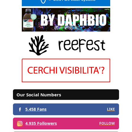
Our Social Numbers
5.458 Fans
LIKE
4.935 Followers
FOLLOW