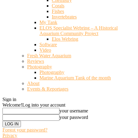
Chemistry
Corals
Fishes
Invertebrates
My Tank
ELOS Specialist Webring – A Historical
Aquarium Community Project
Elos Webring
Software
Video
Fresh Water Aquarium
Reviews
Photography
Photography
Marine Aquarium Tank of the month
About
Events & Reportages
Sign in
Welcome!
Log into your account
your username
your password
Forgot your password?
Privacy