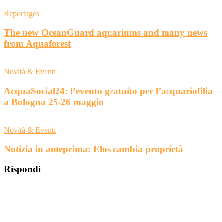
Reportages
The new OceanGuard aquariums and many news
from Aquaforest
Novità & Eventi
AcquaSocial24: l’evento gratuito per l’acquariofilia
a Bologna 25-26 maggio
Novità & Eventi
Notizia in anteprima: Elos cambia proprietà
Rispondi