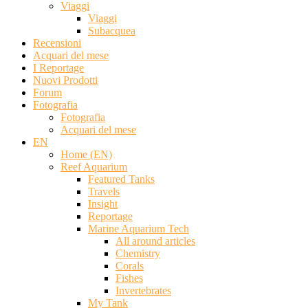
Viaggi
Viaggi
Subacquea
Recensioni
Acquari del mese
I Reportage
Nuovi Prodotti
Forum
Fotografia
Fotografia
Acquari del mese
EN
Home (EN)
Reef Aquarium
Featured Tanks
Travels
Insight
Reportage
Marine Aquarium Tech
All around articles
Chemistry
Corals
Fishes
Invertebrates
My Tank