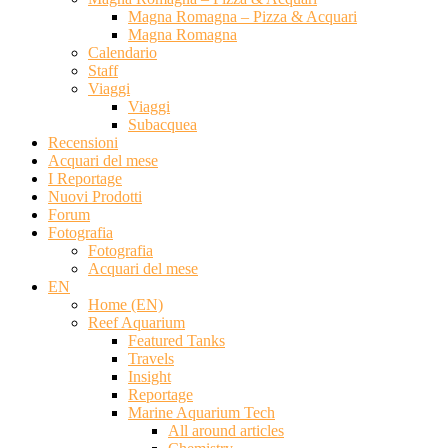
Magna Romagna – Pizza & Acquari
Magna Romagna
Calendario
Staff
Viaggi
Viaggi
Subacquea
Recensioni
Acquari del mese
I Reportage
Nuovi Prodotti
Forum
Fotografia
Fotografia
Acquari del mese
EN
Home (EN)
Reef Aquarium
Featured Tanks
Travels
Insight
Reportage
Marine Aquarium Tech
All around articles