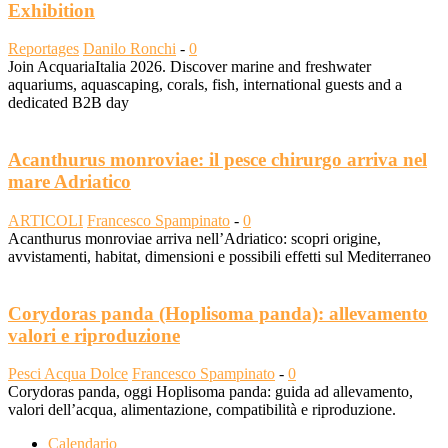
Exhibition
Reportages
Danilo Ronchi
-
0
Join AcquariaItalia 2026. Discover marine and freshwater
aquariums, aquascaping, corals, fish, international guests and a
dedicated B2B day
Acanthurus monroviae: il pesce chirurgo arriva nel
mare Adriatico
ARTICOLI
Francesco Spampinato
-
0
Acanthurus monroviae arriva nell’Adriatico: scopri origine,
avvistamenti, habitat, dimensioni e possibili effetti sul Mediterraneo
Corydoras panda (Hoplisoma panda): allevamento
valori e riproduzione
Pesci Acqua Dolce
Francesco Spampinato
-
0
Corydoras panda, oggi Hoplisoma panda: guida ad allevamento,
valori dell’acqua, alimentazione, compatibilità e riproduzione.
Calendario