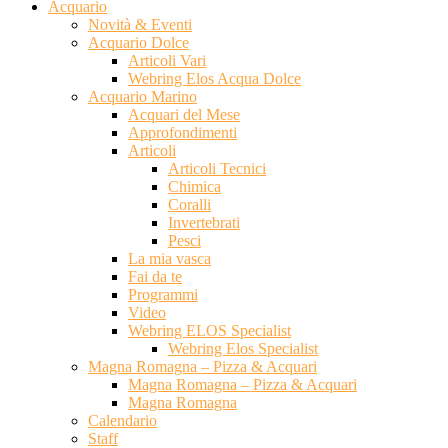
Acquario
Novità & Eventi
Acquario Dolce
Articoli Vari
Webring Elos Acqua Dolce
Acquario Marino
Acquari del Mese
Approfondimenti
Articoli
Articoli Tecnici
Chimica
Coralli
Invertebrati
Pesci
La mia vasca
Fai da te
Programmi
Video
Webring ELOS Specialist
Webring Elos Specialist
Magna Romagna – Pizza & Acquari
Magna Romagna – Pizza & Acquari
Magna Romagna
Calendario
Staff