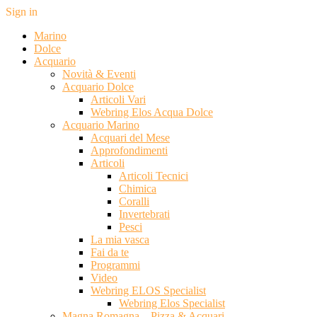
Sign in
Marino
Dolce
Acquario
Novità & Eventi
Acquario Dolce
Articoli Vari
Webring Elos Acqua Dolce
Acquario Marino
Acquari del Mese
Approfondimenti
Articoli
Articoli Tecnici
Chimica
Coralli
Invertebrati
Pesci
La mia vasca
Fai da te
Programmi
Video
Webring ELOS Specialist
Webring Elos Specialist
Magna Romagna – Pizza & Acquari