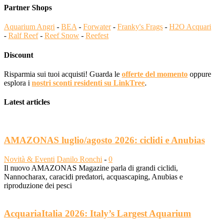
Partner Shops
Aquarium Angri
-
BEA
-
Forwater
-
Franky's Frags
-
H2O Acquari
-
Ralf Reef
-
Reef Snow
-
Reefest
Discount
Risparmia sui tuoi acquisti! Guarda le
offerte del momento
oppure
esplora i
nostri sconti residenti su LinkTree
.
Latest articles
AMAZONAS luglio/agosto 2026: ciclidi e Anubias
Novità & Eventi
Danilo Ronchi
-
0
Il nuovo AMAZONAS Magazine parla di grandi ciclidi,
Nannocharax, caracidi predatori, acquascaping, Anubias e
riproduzione dei pesci
AcquariaItalia 2026: Italy’s Largest Aquarium